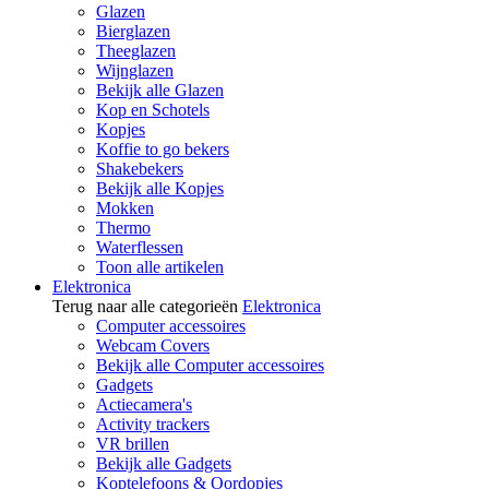
Glazen
Bierglazen
Theeglazen
Wijnglazen
Bekijk alle Glazen
Kop en Schotels
Kopjes
Koffie to go bekers
Shakebekers
Bekijk alle Kopjes
Mokken
Thermo
Waterflessen
Toon alle artikelen
Elektronica
Terug naar alle categorieën
Elektronica
Computer accessoires
Webcam Covers
Bekijk alle Computer accessoires
Gadgets
Actiecamera's
Activity trackers
VR brillen
Bekijk alle Gadgets
Koptelefoons & Oordopjes