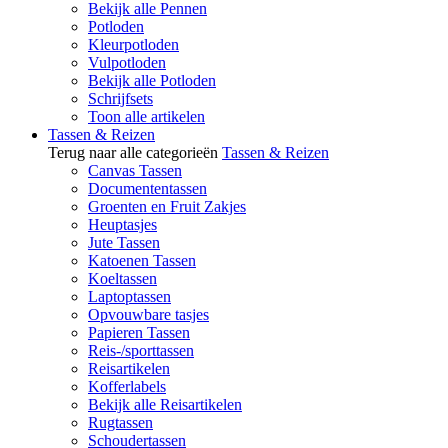
Bekijk alle Pennen
Potloden
Kleurpotloden
Vulpotloden
Bekijk alle Potloden
Schrijfsets
Toon alle artikelen
Tassen & Reizen
Terug naar alle categorieën
Tassen & Reizen
Canvas Tassen
Documententassen
Groenten en Fruit Zakjes
Heuptasjes
Jute Tassen
Katoenen Tassen
Koeltassen
Laptoptassen
Opvouwbare tasjes
Papieren Tassen
Reis-/sporttassen
Reisartikelen
Kofferlabels
Bekijk alle Reisartikelen
Rugtassen
Schoudertassen