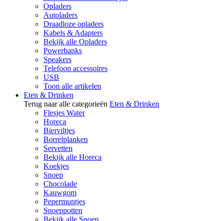
Opladers
Autoladers
Draadloze opladers
Kabels & Adapters
Bekijk alle Opladers
Powerbanks
Speakers
Telefoon accessoires
USB
Toon alle artikelen
Eten & Drinken
Terug naar alle categorieën
Eten & Drinken
Flesjes Water
Horeca
Bierviltjes
Borrelplanken
Servetten
Bekijk alle Horeca
Koekjes
Snoep
Chocolade
Kauwgom
Pepermuntjes
Snoeppotten
Bekijk alle Snoep