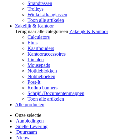
Strandtassen
Trolleys
Winkel-/draagtassen
Toon alle artikelen
Zakelijk & Kantoor
Terug naar alle categorieën
Zakelijk & Kantoor
Calculators
Etuis
Kaarthouders
Kantooraccessoires
Linialen
Mousepads
Notitieblokken
Notitieboeken
Post-It
Rollup banners
Schrijf-/Documentenmappen
Toon alle artikelen
Alle producten
Onze selectie
Aanbiedingen
Snelle Levering
Duurzaam
Nieuw