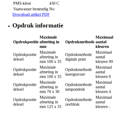
PMS-kleur
430 C
Vaatwasser bestendig
No
Download artikel PDF
Opdruk informatie
Maximale
Maximaal
Opdrukpositie
afmeting in
Opdrukmethode
aantal
mm
kleuren
Maximale
Maximaal
Opdrukpositie
Opdrukmethode
afmeting in
aantal
deksel
digitale print
mm
100 x 35
kleuren
99
Maximale
Maximaal
Opdrukpositie
Opdrukmethode
afmeting in
aantal
deksel
lasergravure
mm
100 x 35
kleuren
0
Maximale
Maximaal
Opdrukpositie
Opdrukmethode
afmeting in
aantal
deksel
tampondruk
mm
70 x 30
kleuren
4
Maximale
Maximaal
Opdrukpositie
Opdrukmethode
afmeting in
aantal
deksel
zeefdruk
mm
125 x 35
kleuren
-