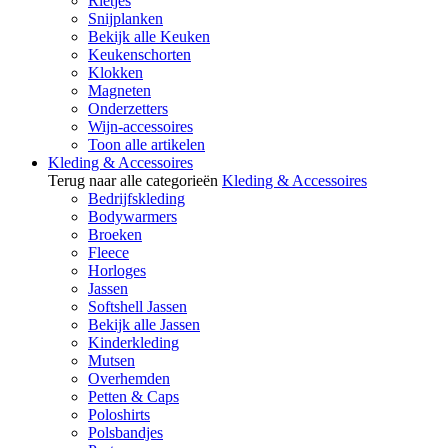
Rietjes
Snijplanken
Bekijk alle Keuken
Keukenschorten
Klokken
Magneten
Onderzetters
Wijn-accessoires
Toon alle artikelen
Kleding & Accessoires
Terug naar alle categorieën
Kleding & Accessoires
Bedrijfskleding
Bodywarmers
Broeken
Fleece
Horloges
Jassen
Softshell Jassen
Bekijk alle Jassen
Kinderkleding
Mutsen
Overhemden
Petten & Caps
Poloshirts
Polsbandjes