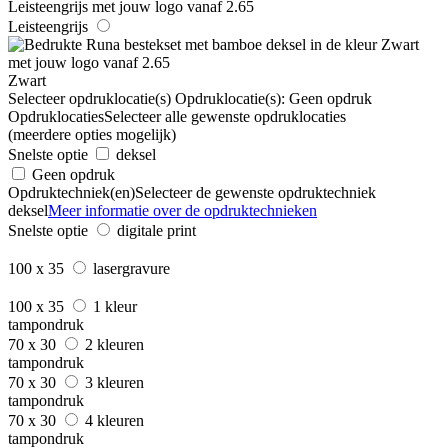
Leisteengrijs
Zwart
Selecteer opdruklocatie(s)
Opdruklocatie(s):
Geen opdruk
Opdruklocaties
Selecteer alle gewenste opdruklocaties
(meerdere opties mogelijk)
Snelste optie
deksel
Geen opdruk
Opdruktechniek(en)
Selecteer de gewenste opdruktechniek
deksel
Meer informatie over de opdruktechnieken
Snelste optie
digitale print
100 x 35
lasergravure
100 x 35
1 kleur
tampondruk
70 x 30
2 kleuren
tampondruk
70 x 30
3 kleuren
tampondruk
70 x 30
4 kleuren
tampondruk