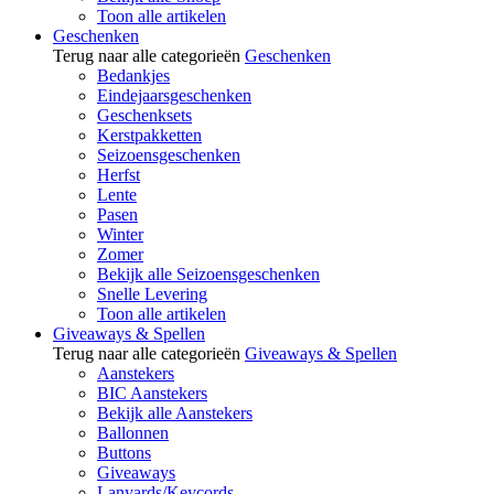
Toon alle artikelen
Geschenken
Terug naar alle categorieën
Geschenken
Bedankjes
Eindejaarsgeschenken
Geschenksets
Kerstpakketten
Seizoensgeschenken
Herfst
Lente
Pasen
Winter
Zomer
Bekijk alle Seizoensgeschenken
Snelle Levering
Toon alle artikelen
Giveaways & Spellen
Terug naar alle categorieën
Giveaways & Spellen
Aanstekers
BIC Aanstekers
Bekijk alle Aanstekers
Ballonnen
Buttons
Giveaways
Lanyards/Keycords