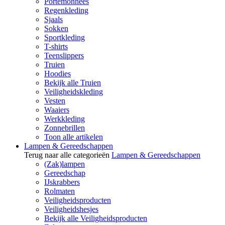
Portemonnees
Regenkleding
Sjaals
Sokken
Sportkleding
T-shirts
Teenslippers
Truien
Hoodies
Bekijk alle Truien
Veiligheidskleding
Vesten
Waaiers
Werkkleding
Zonnebrillen
Toon alle artikelen
Lampen & Gereedschappen
Terug naar alle categorieën
Lampen & Gereedschappen
(Zak)lampen
Gereedschap
IJskrabbers
Rolmaten
Veiligheidsproducten
Veiligheidshesjes
Bekijk alle Veiligheidsproducten