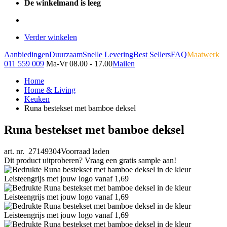
De winkelmand is leeg
Verder winkelen
Aanbiedingen
Duurzaam
Snelle Levering
Best Sellers
FAQ
Maatwerk
011 559 009
Ma-Vr 08.00 - 17.00
Mailen
Home
Home & Living
Keuken
Runa bestekset met bamboe deksel
Runa bestekset met bamboe deksel
art. nr. 27149304
Voorraad laden
Dit product uitproberen? Vraag een gratis sample aan!