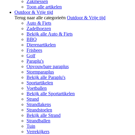
Zakmessen
Toon alle artikelen
Outdoor & Vrije tijd
Terug naar alle categorieën
Outdoor & Vrije tijd
Auto & Fiets
Zadelhoezen
Bekijk alle Auto & Fiets
BBQ
Dierenartikelen
Frisbees
Golf
Paraplu's
Opvouwbare paraplus
Stormparaplus
Bekijk alle Paraplu's
Sportartikelen
Voetballen
Bekijk alle Sportartikelen
Strand
Strandlakens
Strandstoelen
Bekijk alle Strand
Strandballen
Tuin
Verrekijkers