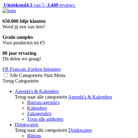
Uitstekend
4.3
van 5 -
3.449
reviews
650.000 blije klanten
Word jij een van hen?
Gratis samples
Voor producten tot €5
80 jaar ervaring
Dit delen we graag!
FR
Français
Zoeken
Inloggen
Alle Categorieën
Sluit
Menu
Terug
Categorieën
Agenda's & Kalenders
Terug naar alle categorieën
Agenda's & Kalenders
Bureau-agenda's
Kalenders
Zakagenda's
Toon alle artikelen
Drinkwaren
Terug naar alle categorieën
Drinkwaren
Bidons