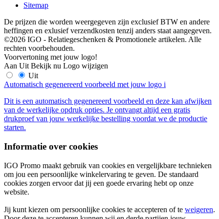
Sitemap
De prijzen die worden weergegeven zijn exclusief BTW en andere
heffingen en exlusief verzendkosten tenzij anders staat aangegeven.
©2026 IGO - Relatiegeschenken & Promotionele artikelen. Alle
rechten voorbehouden.
Voorvertoning met jouw logo!
Aan
Uit
Bekijk nu
Logo wijzigen
Uit
Automatisch gegenereerd voorbeeld met jouw logo
i
Dit is een automatisch gegenereerd voorbeeld en deze kan afwijken
van de werkelijke opdruk opties. Je ontvangt altijd een gratis
drukproef van jouw werkelijke bestelling voordat we de productie
starten.
Informatie over cookies
IGO Promo maakt gebruik van cookies en vergelijkbare technieken
om jou een persoonlijke winkelervaring te geven. De standaard
cookies zorgen ervoor dat jij een goede ervaring hebt op onze
website.
Jij kunt kiezen om persoonlijke cookies te accepteren of te
weigeren
.
Door deze te accepteren kunnen wij en derde partijen jouw