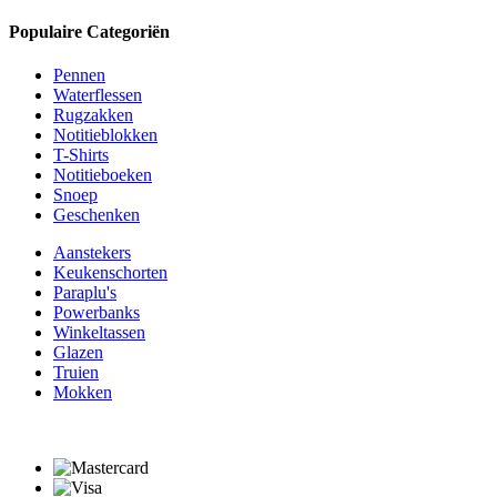
Populaire Categoriën
Pennen
Waterflessen
Rugzakken
Notitieblokken
T-Shirts
Notitieboeken
Snoep
Geschenken
Aanstekers
Keukenschorten
Paraplu's
Powerbanks
Winkeltassen
Glazen
Truien
Mokken