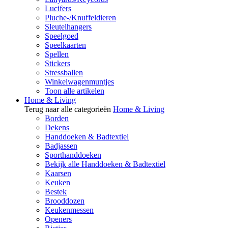
Lucifers
Pluche-/Knuffeldieren
Sleutelhangers
Speelgoed
Speelkaarten
Spellen
Stickers
Stressballen
Winkelwagenmuntjes
Toon alle artikelen
Home & Living
Terug naar alle categorieën
Home & Living
Borden
Dekens
Handdoeken & Badtextiel
Badjassen
Sporthanddoeken
Bekijk alle Handdoeken & Badtextiel
Kaarsen
Keuken
Bestek
Brooddozen
Keukenmessen
Openers