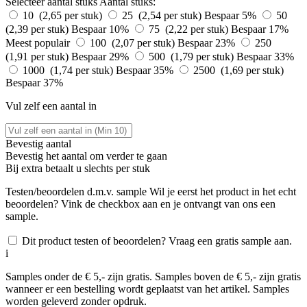
Selecteer aantal stuks
Aantal stuks:
10 (2,65 per stuk)
25 (2,54 per stuk)
Bespaar 5%
50
(2,39 per stuk)
Bespaar 10%
75 (2,22 per stuk)
Bespaar 17%
Meest populair
100 (2,07 per stuk)
Bespaar 23%
250
(1,91 per stuk)
Bespaar 29%
500 (1,79 per stuk)
Bespaar 33%
1000 (1,74 per stuk)
Bespaar 35%
2500 (1,69 per stuk)
Bespaar 37%
Vul zelf een aantal in
Bevestig aantal
Bevestig het aantal om verder te gaan
Bij
extra betaalt u slechts
per stuk
Testen/beoordelen d.m.v. sample
Wil je eerst het product in het echt
beoordelen? Vink de checkbox aan en je ontvangt van ons een
sample.
Dit product testen of beoordelen? Vraag een gratis sample aan.
i
Samples onder de € 5,- zijn gratis. Samples boven de € 5,- zijn gratis
wanneer er een bestelling wordt geplaatst van het artikel. Samples
worden geleverd zonder opdruk.