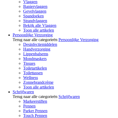
Vlaggen
Baniervlaggen
Gevelvlaggen
Spandoeken
Strandvlaggen
Bekijk alle Vlaggen
Toon alle artikelen
Persoonlijke Verzorging
Terug naar alle categorieën
Persoonlijke Verzorging
Desinfectiemiddelen
Handverzorging
Lippenbalsems
Mondmaskers
Tissues
Toiletartikelen
Toilettassen
Wellness
Zonnebrandcrème
Toon alle artikelen
Schrijfwaren
Terug naar alle categorieën
Schrijfwaren
Markeerstiften
Pennen
Parker Pennen
Touch Pennen