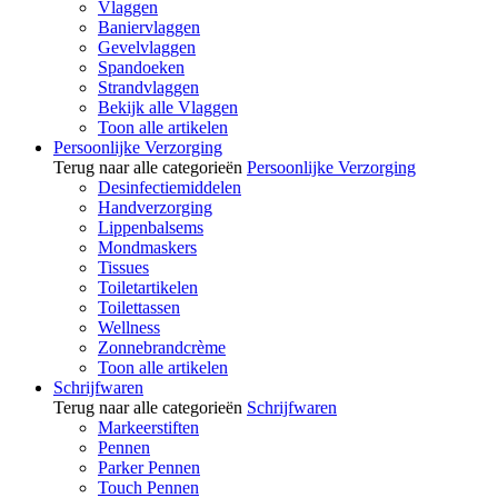
Vlaggen
Baniervlaggen
Gevelvlaggen
Spandoeken
Strandvlaggen
Bekijk alle Vlaggen
Toon alle artikelen
Persoonlijke Verzorging
Terug naar alle categorieën
Persoonlijke Verzorging
Desinfectiemiddelen
Handverzorging
Lippenbalsems
Mondmaskers
Tissues
Toiletartikelen
Toilettassen
Wellness
Zonnebrandcrème
Toon alle artikelen
Schrijfwaren
Terug naar alle categorieën
Schrijfwaren
Markeerstiften
Pennen
Parker Pennen
Touch Pennen