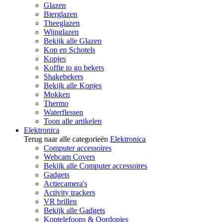
Glazen
Bierglazen
Theeglazen
Wijnglazen
Bekijk alle Glazen
Kop en Schotels
Kopjes
Koffie to go bekers
Shakebekers
Bekijk alle Kopjes
Mokken
Thermo
Waterflessen
Toon alle artikelen
Elektronica
Terug naar alle categorieën
Elektronica
Computer accessoires
Webcam Covers
Bekijk alle Computer accessoires
Gadgets
Actiecamera's
Activity trackers
VR brillen
Bekijk alle Gadgets
Koptelefoons & Oordopjes