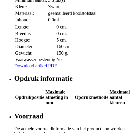
Minimum aantal:
5 Stuk(s)
Kleur:
Zwart
Materiaal:
geëmailleerd koolstofstaal
Inhoud:
0.0ml
Lengte:
0 cm.
Breedte:
0 cm.
Hoogte:
5 cm.
Diameter:
160 cm.
Gewicht:
150 g.
Vaatwasser bestendig
Yes
Download artikel PDF
Opdruk informatie
Maximale
Maximaal
Opdrukpositie
afmeting in
Opdrukmethode
aantal
mm
kleuren
Voorraad
De actuele voorraadinformatie van het product kan worden