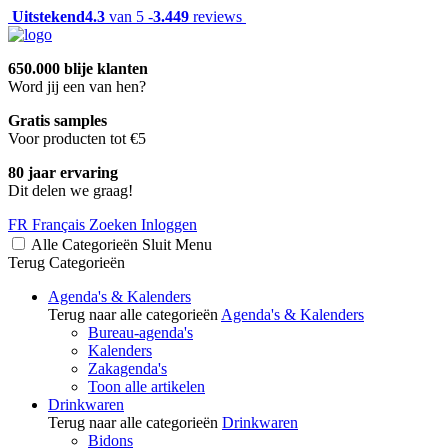
Uitstekend
4.3
van 5 -
3.449
reviews
650.000 blije klanten
Word jij een van hen?
Gratis samples
Voor producten tot €5
80 jaar ervaring
Dit delen we graag!
FR
Français
Zoeken
Inloggen
Alle Categorieën
Sluit
Menu
Terug
Categorieën
Agenda's & Kalenders
Terug naar alle categorieën
Agenda's & Kalenders
Bureau-agenda's
Kalenders
Zakagenda's
Toon alle artikelen
Drinkwaren
Terug naar alle categorieën
Drinkwaren
Bidons