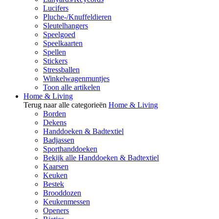
Lucifers
Pluche-/Knuffeldieren
Sleutelhangers
Speelgoed
Speelkaarten
Spellen
Stickers
Stressballen
Winkelwagenmuntjes
Toon alle artikelen
Home & Living
Terug naar alle categorieën
Home & Living
Borden
Dekens
Handdoeken & Badtextiel
Badjassen
Sporthanddoeken
Bekijk alle Handdoeken & Badtextiel
Kaarsen
Keuken
Bestek
Brooddozen
Keukenmessen
Openers