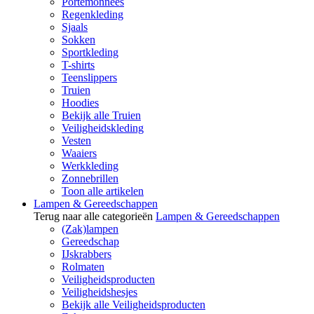
Portemonnees
Regenkleding
Sjaals
Sokken
Sportkleding
T-shirts
Teenslippers
Truien
Hoodies
Bekijk alle Truien
Veiligheidskleding
Vesten
Waaiers
Werkkleding
Zonnebrillen
Toon alle artikelen
Lampen & Gereedschappen
Terug naar alle categorieën
Lampen & Gereedschappen
(Zak)lampen
Gereedschap
IJskrabbers
Rolmaten
Veiligheidsproducten
Veiligheidshesjes
Bekijk alle Veiligheidsproducten