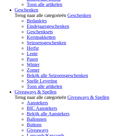
Toon alle artikelen
Geschenken
Terug naar alle categorieën
Geschenken
Bedankjes
Eindejaarsgeschenken
Geschenksets
Kerstpakketten
Seizoensgeschenken
Herfst
Lente
Pasen
Winter
Zomer
Bekijk alle Seizoensgeschenken
Snelle Levering
Toon alle artikelen
Giveaways & Spellen
Terug naar alle categorieën
Giveaways & Spellen
Aanstekers
BIC Aanstekers
Bekijk alle Aanstekers
Ballonnen
Buttons
Giveaways
Lanyards/Keycords