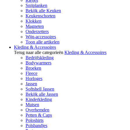
Rietjes
Snijplanken
Bekijk alle Keuken
Keukenschorten
Klokken
Magneten
Onderzetters
Wijn-accessoires
Toon alle artikelen
Kleding & Accessoires
Terug naar alle categorieën
Kleding & Accessoires
Bedrijfskleding
Bodywarmers
Broeken
Fleece
Horloges
Jassen
Softshell Jassen
Bekijk alle Jassen
Kinderkleding
Mutsen
Overhemden
Petten & Caps
Poloshirts
Polsbandjes