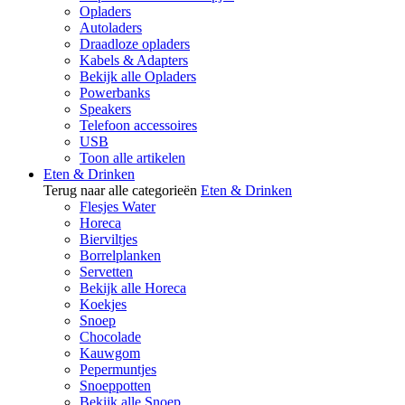
Opladers
Autoladers
Draadloze opladers
Kabels & Adapters
Bekijk alle Opladers
Powerbanks
Speakers
Telefoon accessoires
USB
Toon alle artikelen
Eten & Drinken
Terug naar alle categorieën
Eten & Drinken
Flesjes Water
Horeca
Bierviltjes
Borrelplanken
Servetten
Bekijk alle Horeca
Koekjes
Snoep
Chocolade
Kauwgom
Pepermuntjes
Snoeppotten
Bekijk alle Snoep