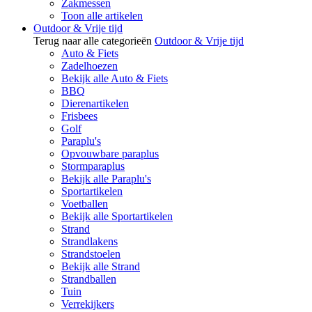
Zakmessen
Toon alle artikelen
Outdoor & Vrije tijd
Terug naar alle categorieën
Outdoor & Vrije tijd
Auto & Fiets
Zadelhoezen
Bekijk alle Auto & Fiets
BBQ
Dierenartikelen
Frisbees
Golf
Paraplu's
Opvouwbare paraplus
Stormparaplus
Bekijk alle Paraplu's
Sportartikelen
Voetballen
Bekijk alle Sportartikelen
Strand
Strandlakens
Strandstoelen
Bekijk alle Strand
Strandballen
Tuin
Verrekijkers