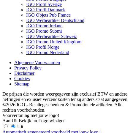
IGO Profil Sverige
IGO Profil Danmark
IGO Objets Pub France
IGO Werbeartikel Deutschland
IGO Promo Ireland
IGO Promo Suomi
IGO Werbeartikel Schweiz
IGO Promo United Kingdom
IGO Profil Norge
IGO Promo Nederland
Algemene Voorwaarden
Privacy Policy
Disclaimer
Cookies
Sitemap
De prijzen die worden weergegeven zijn exclusief BTW en andere
heffingen en exlusief verzendkosten tenzij anders staat aangegeven.
©2026 IGO - Relatiegeschenken & Promotionele artikelen. Alle
rechten voorbehouden.
Voorvertoning met jouw logo!
Aan
Uit
Bekijk nu
Logo wijzigen
Uit
Automatisch gegenereerd voorbeeld met jouw logo
i