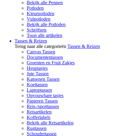
Bekijk alle Pennen
Potloden
Kleurpotloden
Vulpotloden
Bekijk alle Potloden
Schrijfsets
Toon alle artikelen
Tassen & Reizen
Terug naar alle categorieën
Tassen & Reizen
Canvas Tassen
Documententassen
Groenten en Fruit Zakjes
Heuptasjes
Jute Tassen
Katoenen Tassen
Koeltassen
Laptoptassen
Opvouwbare tasjes
Papieren Tassen
Reis-/sporttassen
Reisartikelen
Kofferlabels
Bekijk alle Reisartikelen
Rugtassen
Schoudertassen