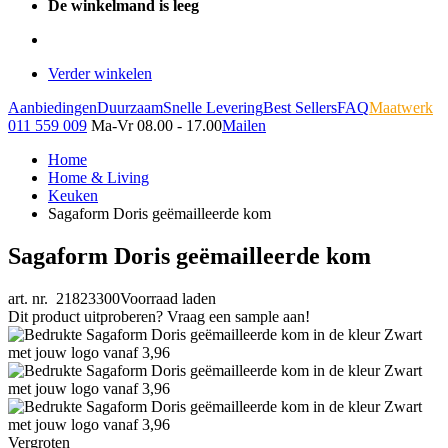
De winkelmand is leeg
Verder winkelen
Aanbiedingen
Duurzaam
Snelle Levering
Best Sellers
FAQ
Maatwerk
011 559 009
Ma-Vr 08.00 - 17.00
Mailen
Home
Home & Living
Keuken
Sagaform Doris geëmailleerde kom
Sagaform Doris geëmailleerde kom
art. nr. 21823300
Voorraad laden
Dit product uitproberen? Vraag een sample aan!
Vergroten