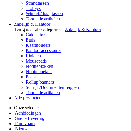
Strandtassen
Trolleys
Winkel-/draagtassen
Toon alle artikelen
Zakelijk & Kantoor
Terug naar alle categorieën
Zakelijk & Kantoor
Calculators
Etuis
Kaarthouders
Kantooraccessoires
Linialen
Mousepads
Notitieblokken
Notitieboeken
Post-It
Rollup banners
Schrijf-/Documentenmappen
Toon alle artikelen
Alle producten
Onze selectie
Aanbiedingen
Snelle Levering
Duurzaam
Nieuw