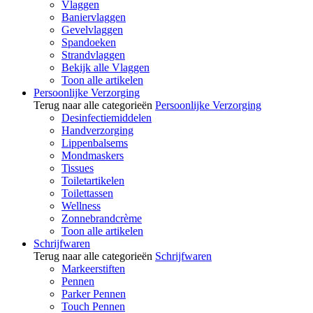
Vlaggen
Baniervlaggen
Gevelvlaggen
Spandoeken
Strandvlaggen
Bekijk alle Vlaggen
Toon alle artikelen
Persoonlijke Verzorging
Terug naar alle categorieën
Persoonlijke Verzorging
Desinfectiemiddelen
Handverzorging
Lippenbalsems
Mondmaskers
Tissues
Toiletartikelen
Toilettassen
Wellness
Zonnebrandcrème
Toon alle artikelen
Schrijfwaren
Terug naar alle categorieën
Schrijfwaren
Markeerstiften
Pennen
Parker Pennen
Touch Pennen