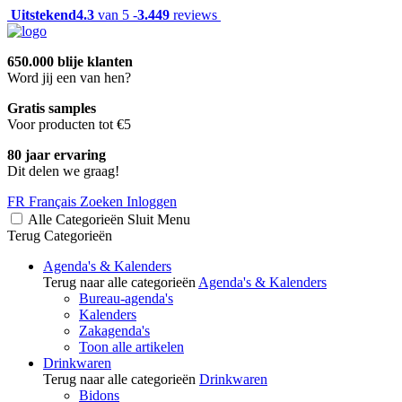
Uitstekend
4.3
van 5 -
3.449
reviews
650.000 blije klanten
Word jij een van hen?
Gratis samples
Voor producten tot €5
80 jaar ervaring
Dit delen we graag!
FR
Français
Zoeken
Inloggen
Alle Categorieën
Sluit
Menu
Terug
Categorieën
Agenda's & Kalenders
Terug naar alle categorieën
Agenda's & Kalenders
Bureau-agenda's
Kalenders
Zakagenda's
Toon alle artikelen
Drinkwaren
Terug naar alle categorieën
Drinkwaren
Bidons