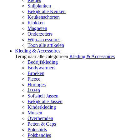
Rietjes
Snijplanken
Bekijk alle Keuken
Keukenschorten
Klokken
Magneten
Onderzetters
Wijn-accessoires
Toon alle artikelen
Kleding & Accessoires
Terug naar alle categorieën
Kleding & Accessoires
Bedrijfskleding
Bodywarmers
Broeken
Fleece
Horloges
Jassen
Softshell Jassen
Bekijk alle Jassen
Kinderkleding
Mutsen
Overhemden
Petten & Caps
Poloshirts
Polsbandjes