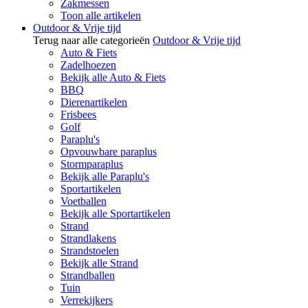
Zakmessen
Toon alle artikelen
Outdoor & Vrije tijd
Terug naar alle categorieën
Outdoor & Vrije tijd
Auto & Fiets
Zadelhoezen
Bekijk alle Auto & Fiets
BBQ
Dierenartikelen
Frisbees
Golf
Paraplu's
Opvouwbare paraplus
Stormparaplus
Bekijk alle Paraplu's
Sportartikelen
Voetballen
Bekijk alle Sportartikelen
Strand
Strandlakens
Strandstoelen
Bekijk alle Strand
Strandballen
Tuin
Verrekijkers