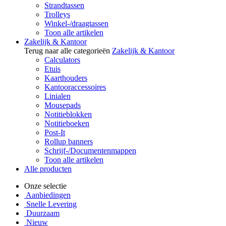
Strandtassen
Trolleys
Winkel-/draagtassen
Toon alle artikelen
Zakelijk & Kantoor
Terug naar alle categorieën
Zakelijk & Kantoor
Calculators
Etuis
Kaarthouders
Kantooraccessoires
Linialen
Mousepads
Notitieblokken
Notitieboeken
Post-It
Rollup banners
Schrijf-/Documentenmappen
Toon alle artikelen
Alle producten
Onze selectie
Aanbiedingen
Snelle Levering
Duurzaam
Nieuw