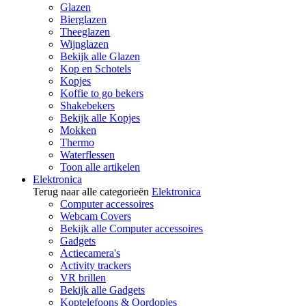
Glazen
Bierglazen
Theeglazen
Wijnglazen
Bekijk alle Glazen
Kop en Schotels
Kopjes
Koffie to go bekers
Shakebekers
Bekijk alle Kopjes
Mokken
Thermo
Waterflessen
Toon alle artikelen
Elektronica
Terug naar alle categorieën
Elektronica
Computer accessoires
Webcam Covers
Bekijk alle Computer accessoires
Gadgets
Actiecamera's
Activity trackers
VR brillen
Bekijk alle Gadgets
Koptelefoons & Oordopjes