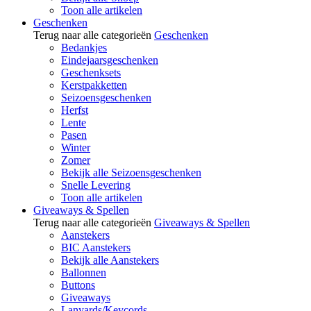
Toon alle artikelen
Geschenken
Terug naar alle categorieën
Geschenken
Bedankjes
Eindejaarsgeschenken
Geschenksets
Kerstpakketten
Seizoensgeschenken
Herfst
Lente
Pasen
Winter
Zomer
Bekijk alle Seizoensgeschenken
Snelle Levering
Toon alle artikelen
Giveaways & Spellen
Terug naar alle categorieën
Giveaways & Spellen
Aanstekers
BIC Aanstekers
Bekijk alle Aanstekers
Ballonnen
Buttons
Giveaways
Lanyards/Keycords