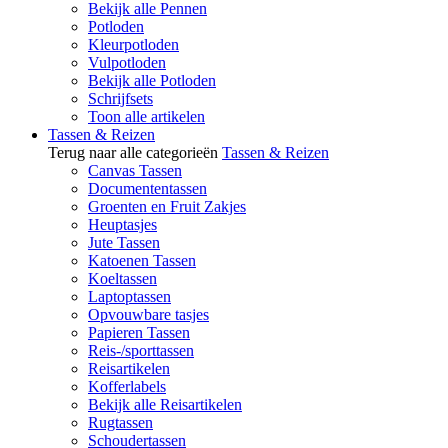
Bekijk alle Pennen
Potloden
Kleurpotloden
Vulpotloden
Bekijk alle Potloden
Schrijfsets
Toon alle artikelen
Tassen & Reizen
Terug naar alle categorieën
Tassen & Reizen
Canvas Tassen
Documententassen
Groenten en Fruit Zakjes
Heuptasjes
Jute Tassen
Katoenen Tassen
Koeltassen
Laptoptassen
Opvouwbare tasjes
Papieren Tassen
Reis-/sporttassen
Reisartikelen
Kofferlabels
Bekijk alle Reisartikelen
Rugtassen
Schoudertassen