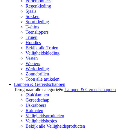
Portemonnees
Regenkleding
Sjaals
Sokken
Sportkleding
T-shirts
Teenslippers
Truien
Hoodies
Bekijk alle Truien
Veiligheidskleding
Vesten
Waaiers
Werkkleding
Zonnebrillen
Toon alle artikelen
Lampen & Gereedschappen
Terug naar alle categorieën
Lampen & Gereedschappen
(Zak)lampen
Gereedschap
IJskrabbers
Rolmaten
Veiligheidsproducten
Veiligheidshesjes
Bekijk alle Veiligheidsproducten