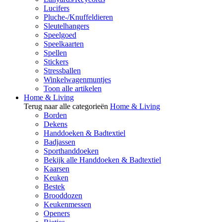
Lucifers
Pluche-/Knuffeldieren
Sleutelhangers
Speelgoed
Speelkaarten
Spellen
Stickers
Stressballen
Winkelwagenmuntjes
Toon alle artikelen
Home & Living
Terug naar alle categorieën
Home & Living
Borden
Dekens
Handdoeken & Badtextiel
Badjassen
Sporthanddoeken
Bekijk alle Handdoeken & Badtextiel
Kaarsen
Keuken
Bestek
Brooddozen
Keukenmessen
Openers