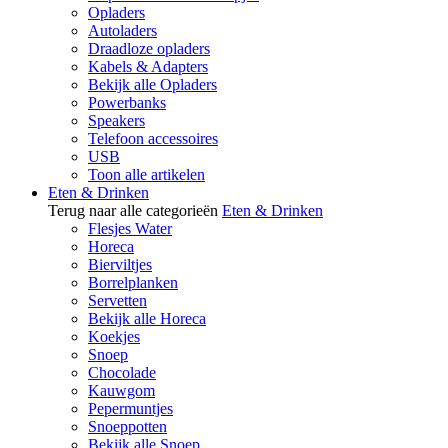
Opladers
Autoladers
Draadloze opladers
Kabels & Adapters
Bekijk alle Opladers
Powerbanks
Speakers
Telefoon accessoires
USB
Toon alle artikelen
Eten & Drinken
Terug naar alle categorieën
Eten & Drinken
Flesjes Water
Horeca
Bierviltjes
Borrelplanken
Servetten
Bekijk alle Horeca
Koekjes
Snoep
Chocolade
Kauwgom
Pepermuntjes
Snoeppotten
Bekijk alle Snoep