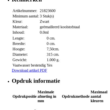
Artikelnummer:
21823600
Minimum aantal:
3 Stuk(s)
Kleur:
Zwart
Materiaal:
geëmailleerd koolstofstaal
Inhoud:
0.0ml
Lengte:
0 cm.
Breedte:
0 cm.
Hoogte:
7,50cm.
Diameter:
315 cm.
Gewicht:
1.000 g.
Vaatwasser bestendig
Yes
Download artikel PDF
Opdruk informatie
Maximale
Maximaal
Opdrukpositie
afmeting in
Opdrukmethode
aantal
mm
kleuren