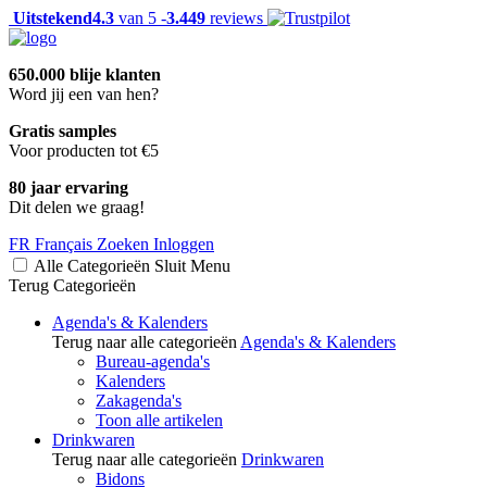
Uitstekend
4.3
van 5 -
3.449
reviews
650.000 blije klanten
Word jij een van hen?
Gratis samples
Voor producten tot €5
80 jaar ervaring
Dit delen we graag!
FR
Français
Zoeken
Inloggen
Alle Categorieën
Sluit
Menu
Terug
Categorieën
Agenda's & Kalenders
Terug naar alle categorieën
Agenda's & Kalenders
Bureau-agenda's
Kalenders
Zakagenda's
Toon alle artikelen
Drinkwaren
Terug naar alle categorieën
Drinkwaren
Bidons