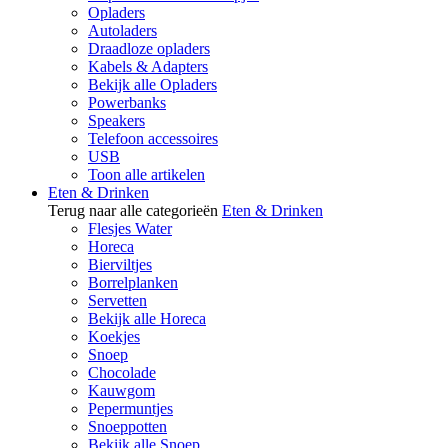
Opladers
Autoladers
Draadloze opladers
Kabels & Adapters
Bekijk alle Opladers
Powerbanks
Speakers
Telefoon accessoires
USB
Toon alle artikelen
Eten & Drinken
Terug naar alle categorieën
Eten & Drinken
Flesjes Water
Horeca
Bierviltjes
Borrelplanken
Servetten
Bekijk alle Horeca
Koekjes
Snoep
Chocolade
Kauwgom
Pepermuntjes
Snoeppotten
Bekijk alle Snoep