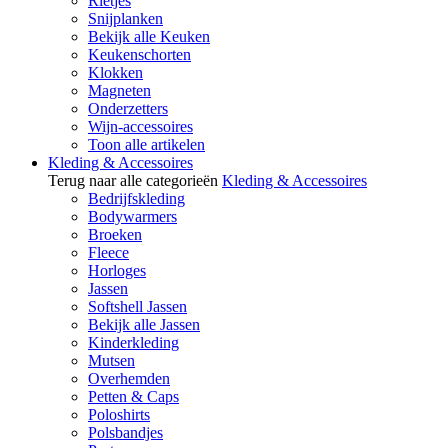
Rietjes
Snijplanken
Bekijk alle Keuken
Keukenschorten
Klokken
Magneten
Onderzetters
Wijn-accessoires
Toon alle artikelen
Kleding & Accessoires
Terug naar alle categorieën
Kleding & Accessoires
Bedrijfskleding
Bodywarmers
Broeken
Fleece
Horloges
Jassen
Softshell Jassen
Bekijk alle Jassen
Kinderkleding
Mutsen
Overhemden
Petten & Caps
Poloshirts
Polsbandjes