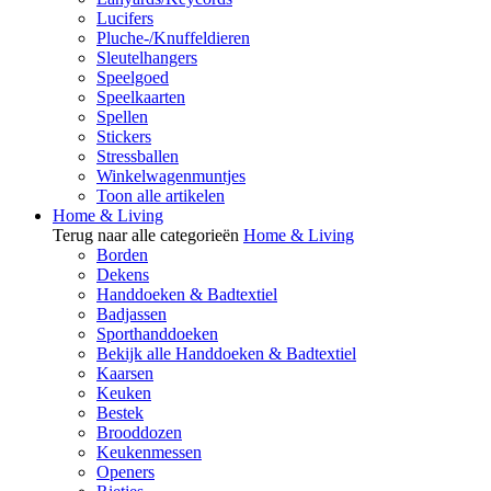
Lucifers
Pluche-/Knuffeldieren
Sleutelhangers
Speelgoed
Speelkaarten
Spellen
Stickers
Stressballen
Winkelwagenmuntjes
Toon alle artikelen
Home & Living
Terug naar alle categorieën
Home & Living
Borden
Dekens
Handdoeken & Badtextiel
Badjassen
Sporthanddoeken
Bekijk alle Handdoeken & Badtextiel
Kaarsen
Keuken
Bestek
Brooddozen
Keukenmessen
Openers