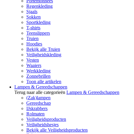
Portemonnees
Regenkleding
Sjaals
Sokken
Sportkleding
T-shirts
Teenslippers
Truien
Hoodies
Bekijk alle Truien
Veiligheidskleding
Vesten
Waaiers
Werkkleding
Zonnebrillen
Toon alle artikelen
Lampen & Gereedschappen
Terug naar alle categorieën
Lampen & Gereedschappen
(Zak)lampen
Gereedschap
IJskrabbers
Rolmaten
Veiligheidsproducten
Veiligheidshesjes
Bekijk alle Veiligheidsproducten