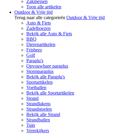
Zakmessen
Toon alle artikelen
Outdoor & Vrije tijd
Terug naar alle categorieën
Outdoor & Vrije tijd
Auto & Fiets
Zadelhoezen
Bekijk alle Auto & Fiets
BBQ
Dierenartikelen
Frisbees
Golf
Paraplu's
Opvouwbare paraplus
Stormparaplus
Bekijk alle Paraplu's
Sportartikelen
Voetballen
Bekijk alle Sportartikelen
Strand
Strandlakens
Strandstoelen
Bekijk alle Strand
Strandballen
Tuin
Verrekijkers