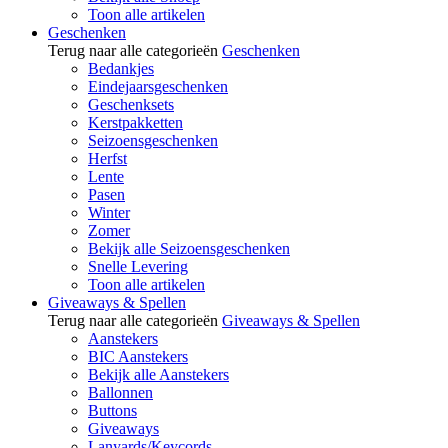
Toon alle artikelen
Geschenken
Terug naar alle categorieën
Geschenken
Bedankjes
Eindejaarsgeschenken
Geschenksets
Kerstpakketten
Seizoensgeschenken
Herfst
Lente
Pasen
Winter
Zomer
Bekijk alle Seizoensgeschenken
Snelle Levering
Toon alle artikelen
Giveaways & Spellen
Terug naar alle categorieën
Giveaways & Spellen
Aanstekers
BIC Aanstekers
Bekijk alle Aanstekers
Ballonnen
Buttons
Giveaways
Lanyards/Keycords