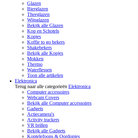
Glazen
Bierglazen
Theeglazen
Wijnglazen
Bekijk alle Glazen
Kop en Schotels
Kopjes
Koffie to go bekers
Shakebekers
Bekijk alle Kopjes
Mokken
Thermo
Waterflessen
Toon alle artikelen
Elektronica
Terug naar alle categorieën
Elektronica
Computer accessoires
Webcam Covers
Bekijk alle Computer accessoires
Gadgets
Actiecamera's
Activity trackers
VR brillen
Bekijk alle Gadgets
Koptelefoons & Oordopjes