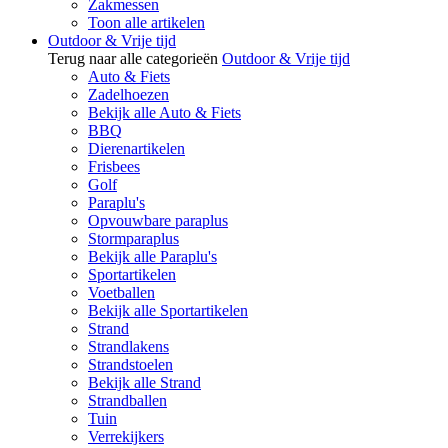
Zakmessen
Toon alle artikelen
Outdoor & Vrije tijd
Terug naar alle categorieën
Outdoor & Vrije tijd
Auto & Fiets
Zadelhoezen
Bekijk alle Auto & Fiets
BBQ
Dierenartikelen
Frisbees
Golf
Paraplu's
Opvouwbare paraplus
Stormparaplus
Bekijk alle Paraplu's
Sportartikelen
Voetballen
Bekijk alle Sportartikelen
Strand
Strandlakens
Strandstoelen
Bekijk alle Strand
Strandballen
Tuin
Verrekijkers