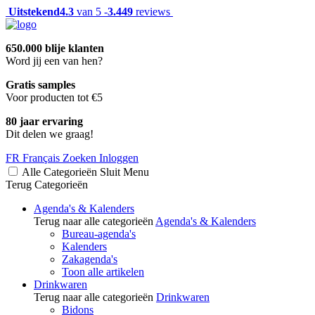
Uitstekend
4.3
van 5 -
3.449
reviews
650.000 blije klanten
Word jij een van hen?
Gratis samples
Voor producten tot €5
80 jaar ervaring
Dit delen we graag!
FR
Français
Zoeken
Inloggen
Alle Categorieën
Sluit
Menu
Terug
Categorieën
Agenda's & Kalenders
Terug naar alle categorieën
Agenda's & Kalenders
Bureau-agenda's
Kalenders
Zakagenda's
Toon alle artikelen
Drinkwaren
Terug naar alle categorieën
Drinkwaren
Bidons