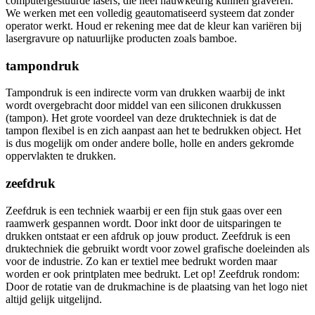
computergestuurde lasers, die heel nauwkeurig kunnen graveren.
We werken met een volledig geautomatiseerd systeem dat zonder
operator werkt. Houd er rekening mee dat de kleur kan variëren bij
lasergravure op natuurlijke producten zoals bamboe.
tampondruk
Tampondruk is een indirecte vorm van drukken waarbij de inkt
wordt overgebracht door middel van een siliconen drukkussen
(tampon). Het grote voordeel van deze druktechniek is dat de
tampon flexibel is en zich aanpast aan het te bedrukken object. Het
is dus mogelijk om onder andere bolle, holle en anders gekromde
oppervlakten te drukken.
zeefdruk
Zeefdruk is een techniek waarbij er een fijn stuk gaas over een
raamwerk gespannen wordt. Door inkt door de uitsparingen te
drukken ontstaat er een afdruk op jouw product. Zeefdruk is een
druktechniek die gebruikt wordt voor zowel grafische doeleinden als
voor de industrie. Zo kan er textiel mee bedrukt worden maar
worden er ook printplaten mee bedrukt. Let op! Zeefdruk rondom:
Door de rotatie van de drukmachine is de plaatsing van het logo niet
altijd gelijk uitgelijnd.