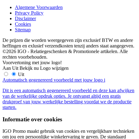
Algemene Voorwaarden
Privacy Policy
Disclaimer
Cookies
Sitemap
De prijzen die worden weergegeven zijn exclusief BTW en andere
heffingen en exlusief verzendkosten tenzij anders staat aangegeven.
©2026 IGO - Relatiegeschenken & Promotionele artikelen. Alle
rechten voorbehouden.
Voorvertoning met jouw logo!
Aan
Uit
Bekijk nu
Logo wijzigen
Uit
Automatisch gegenereerd voorbeeld met jouw logo
i
Dit is een automatisch gegenereerd voorbeeld en deze kan afwijken
van de werkelijke opdruk opties. Je ontvangt altijd een gratis
drukproef van jouw werkelijke bestelling voordat we de productie
starten.
Informatie over cookies
IGO Promo maakt gebruik van cookies en vergelijkbare technieken
om jou een persoonlijke winkelervaring te geven. De standaard