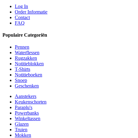
Log In
Order Informatie
Contact
FAQ
Populaire Categoriën
Pennen
Waterflessen
Rugzakken
Notitieblokken
T-Shirts
Notitieboeken
Snoep
Geschenken
Aanstekers
Keukenschorten
Paraplu's
Powerbanks
Winkeltassen
Glazen
Truien
Mokken