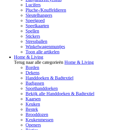
Lucifers
Pluche-/Knuffeldieren
Sleutelhangers
Speelgoed
Speelkaarten
Spellen
Stickers
Stressballen
Winkelwagenmuntjes
Toon alle artikelen
Home & Living
Terug naar alle categorieën
Home & Living
Borden
Dekens
Handdoeken & Badtextiel
Badjassen
Sporthanddoeken
Bekijk alle Handdoeken & Badtextiel
Kaarsen
Keuken
Bestek
Brooddozen
Keukenmessen
Openers