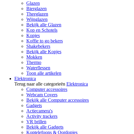
Glazen
Bierglazen
Theeglazen
Wijnglazen
Bekijk alle Glazen
Kop en Schotels
Kopjes
Koffie to go bekers
Shakebekers
Bekijk alle Kopjes
Mokken
Thermo
Waterflessen
Toon alle artikelen
Elektronica
Terug naar alle categorieën
Elektronica
Computer accessoires
Webcam Covers
Bekijk alle Computer accessoires
Gadgets
Actiecamera's
Activity trackers
VR brillen
Bekijk alle Gadgets
Koptelefoons & Oordopjes