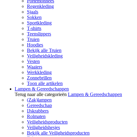
Portemonnees
Regenkleding
Sjaals
Sokken
Sportkleding
T-shirts
Teenslippers
Truien
Hoodies
Bekijk alle Truien
Veiligheidskleding
Vesten
Waaiers
Werkkleding
Zonnebrillen
Toon alle artikelen
Lampen & Gereedschappen
Terug naar alle categorieën
Lampen & Gereedschappen
(Zak)lampen
Gereedschap
IJskrabbers
Rolmaten
Veiligheidsproducten
Veiligheidshesjes
Bekijk alle Veiligheidsproducten