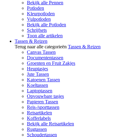
Bekijk alle Pennen
Potloden
Kleurpotloden
Vulpotloden
Bekijk alle Potloden
Schrijfsets
Toon alle artikelen
Tassen & Reizen
Terug naar alle categorieën
Tassen & Reizen
Canvas Tassen
Documententassen
Groenten en Fruit Zakjes
Heuptasjes
Jute Tassen
Katoenen Tassen
Koeltassen
Laptoptassen
Opvouwbare tasjes
Papieren Tassen
Reis-/sporttassen
Reisartikelen
Kofferlabels
Bekijk alle Reisartikelen
Rugtassen
Schoudertassen