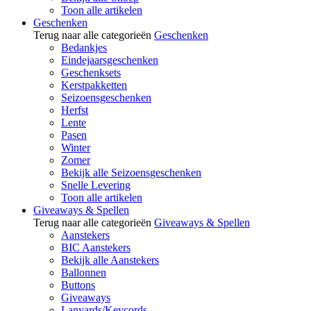
Toon alle artikelen
Geschenken
Terug naar alle categorieën
Geschenken
Bedankjes
Eindejaarsgeschenken
Geschenksets
Kerstpakketten
Seizoensgeschenken
Herfst
Lente
Pasen
Winter
Zomer
Bekijk alle Seizoensgeschenken
Snelle Levering
Toon alle artikelen
Giveaways & Spellen
Terug naar alle categorieën
Giveaways & Spellen
Aanstekers
BIC Aanstekers
Bekijk alle Aanstekers
Ballonnen
Buttons
Giveaways
Lanyards/Keycords