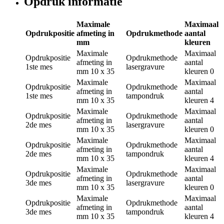
Opdruk informatie
Maximale
Maximaal
Opdrukpositie
afmeting in
Opdrukmethode
aantal
mm
kleuren
Maximale
Maximaal
Opdrukpositie
Opdrukmethode
afmeting in
aantal
1ste mes
lasergravure
mm
10 x 35
kleuren
0
Maximale
Maximaal
Opdrukpositie
Opdrukmethode
afmeting in
aantal
1ste mes
tampondruk
mm
10 x 35
kleuren
4
Maximale
Maximaal
Opdrukpositie
Opdrukmethode
afmeting in
aantal
2de mes
lasergravure
mm
10 x 35
kleuren
0
Maximale
Maximaal
Opdrukpositie
Opdrukmethode
afmeting in
aantal
2de mes
tampondruk
mm
10 x 35
kleuren
4
Maximale
Maximaal
Opdrukpositie
Opdrukmethode
afmeting in
aantal
3de mes
lasergravure
mm
10 x 35
kleuren
0
Maximale
Maximaal
Opdrukpositie
Opdrukmethode
afmeting in
aantal
3de mes
tampondruk
mm
10 x 35
kleuren
4