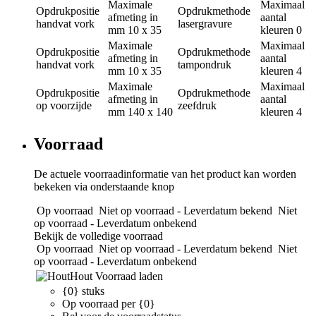
Maximale
Maximaal
Opdrukpositie
Opdrukmethode
afmeting in
aantal
handvat vork
lasergravure
mm
10 x 35
kleuren
0
Maximale
Maximaal
Opdrukpositie
Opdrukmethode
afmeting in
aantal
handvat vork
tampondruk
mm
10 x 35
kleuren
4
Maximale
Maximaal
Opdrukpositie
Opdrukmethode
afmeting in
aantal
op voorzijde
zeefdruk
mm
140 x 140
kleuren
4
Voorraad
De actuele voorraadinformatie van het product kan worden
bekeken via onderstaande knop
Op voorraad
Niet op voorraad - Leverdatum bekend
Niet
op voorraad - Leverdatum onbekend
Bekijk de volledige voorraad
Op voorraad
Niet op voorraad - Leverdatum bekend
Niet
op voorraad - Leverdatum onbekend
Hout
Voorraad laden
{0} stuks
Op voorraad per {0}