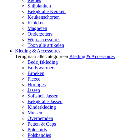
Rietjes
Snijplanken
Bekijk alle Keuken
Keukenschorten
Klokken
Magneten
Onderzetters
Wijn-accessoires
Toon alle artikelen
Kleding & Accessoires
Terug naar alle categorieën
Kleding & Accessoires
Bedrijfskleding
Bodywarmers
Broeken
Fleece
Horloges
Jassen
Softshell Jassen
Bekijk alle Jassen
Kinderkleding
Mutsen
Overhemden
Petten & Caps
Poloshirts
Polsbandjes