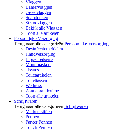
Vlaggen
Baniervlaggen
Gevelvlaggen
Spandoeken
Strandvlaggen
Bekijk alle Vlaggen
Toon alle artikelen
Persoonlijke Verzorging
Terug naar alle categorieën
Persoonlijke Verzorging
Desinfectiemiddelen
Handverzorging
Lippenbalsems
Mondmaskers
Tissues
Toiletartikelen
Toilettassen
Wellness
Zonnebrandcrème
Toon alle artikelen
Schrijfwaren
Terug naar alle categorieën
Schrijfwaren
Markeerstiften
Pennen
Parker Pennen
Touch Pennen