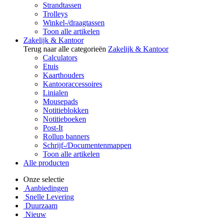
Strandtassen
Trolleys
Winkel-/draagtassen
Toon alle artikelen
Zakelijk & Kantoor
Terug naar alle categorieën
Zakelijk & Kantoor
Calculators
Etuis
Kaarthouders
Kantooraccessoires
Linialen
Mousepads
Notitieblokken
Notitieboeken
Post-It
Rollup banners
Schrijf-/Documentenmappen
Toon alle artikelen
Alle producten
Onze selectie
Aanbiedingen
Snelle Levering
Duurzaam
Nieuw