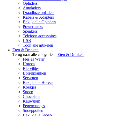
Opladers
Autoladers
Draadloze opladers
Kabels & Adapters
Bekijk alle Opladers
Powerbanks
Speakers
Telefoon accessoires
USB
Toon alle artikelen
Eten & Drinken
Terug naar alle categorieën
Eten & Drinken
Flesjes Water
Horeca
Bierviltjes
Borrelplanken
Servetten
Bekijk alle Horeca
Koekjes
Snoep
Chocolade
Kauwgom
Pepermuntjes
Snoeppotten
Bekijk alle Snoep