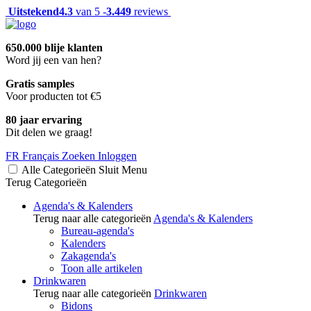
Uitstekend
4.3
van 5 -
3.449
reviews
650.000 blije klanten
Word jij een van hen?
Gratis samples
Voor producten tot €5
80 jaar ervaring
Dit delen we graag!
FR
Français
Zoeken
Inloggen
Alle Categorieën
Sluit
Menu
Terug
Categorieën
Agenda's & Kalenders
Terug naar alle categorieën
Agenda's & Kalenders
Bureau-agenda's
Kalenders
Zakagenda's
Toon alle artikelen
Drinkwaren
Terug naar alle categorieën
Drinkwaren
Bidons