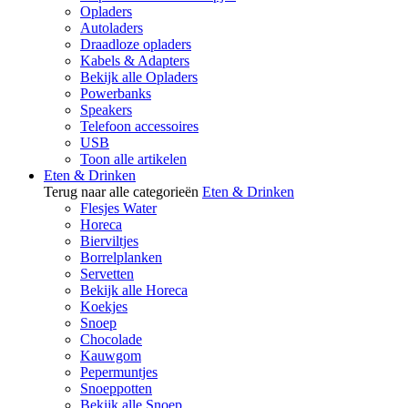
Opladers
Autoladers
Draadloze opladers
Kabels & Adapters
Bekijk alle Opladers
Powerbanks
Speakers
Telefoon accessoires
USB
Toon alle artikelen
Eten & Drinken
Terug naar alle categorieën
Eten & Drinken
Flesjes Water
Horeca
Bierviltjes
Borrelplanken
Servetten
Bekijk alle Horeca
Koekjes
Snoep
Chocolade
Kauwgom
Pepermuntjes
Snoeppotten
Bekijk alle Snoep