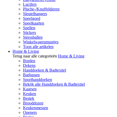
Lucifers
Pluche-/Knuffeldieren
Sleutelhangers
Speelgoed
Speelkaarten
Spellen
Stickers
Stressballen
Winkelwagenmuntjes
Toon alle artikelen
Home & Living
Terug naar alle categorieën
Home & Living
Borden
Dekens
Handdoeken & Badtextiel
Badjassen
Sporthanddoeken
Bekijk alle Handdoeken & Badtextiel
Kaarsen
Keuken
Bestek
Brooddozen
Keukenmessen
Openers