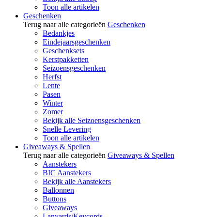
Toon alle artikelen
Geschenken
Terug naar alle categorieën
Geschenken
Bedankjes
Eindejaarsgeschenken
Geschenksets
Kerstpakketten
Seizoensgeschenken
Herfst
Lente
Pasen
Winter
Zomer
Bekijk alle Seizoensgeschenken
Snelle Levering
Toon alle artikelen
Giveaways & Spellen
Terug naar alle categorieën
Giveaways & Spellen
Aanstekers
BIC Aanstekers
Bekijk alle Aanstekers
Ballonnen
Buttons
Giveaways
Lanyards/Keycords