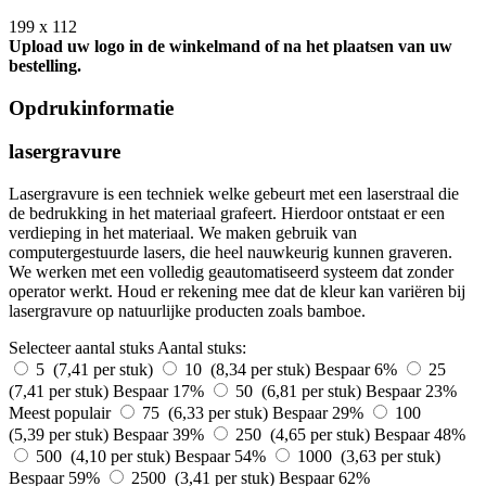
199 x 112
Upload uw logo in de winkelmand of na het plaatsen van uw
bestelling.
Opdrukinformatie
lasergravure
Lasergravure is een techniek welke gebeurt met een laserstraal die
de bedrukking in het materiaal grafeert. Hierdoor ontstaat er een
verdieping in het materiaal. We maken gebruik van
computergestuurde lasers, die heel nauwkeurig kunnen graveren.
We werken met een volledig geautomatiseerd systeem dat zonder
operator werkt. Houd er rekening mee dat de kleur kan variëren bij
lasergravure op natuurlijke producten zoals bamboe.
Selecteer aantal stuks
Aantal stuks:
5 (7,41 per stuk)
10 (8,34 per stuk)
Bespaar 6%
25
(7,41 per stuk)
Bespaar 17%
50 (6,81 per stuk)
Bespaar 23%
Meest populair
75 (6,33 per stuk)
Bespaar 29%
100
(5,39 per stuk)
Bespaar 39%
250 (4,65 per stuk)
Bespaar 48%
500 (4,10 per stuk)
Bespaar 54%
1000 (3,63 per stuk)
Bespaar 59%
2500 (3,41 per stuk)
Bespaar 62%