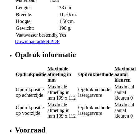
Materiaal:
hout
Lengte:
38 cm.
Breedte:
11,70cm.
Hoogte:
1,50cm.
Gewicht:
190 g.
Vaatwasser bestendig
Yes
Download artikel PDF
Opdruk informatie
Maximale
Maximaal
Opdrukpositie
afmeting in
Opdrukmethode
aantal
mm
kleuren
Maximale
Maximaal
Opdrukpositie
Opdrukmethode
afmeting in
aantal
op achterzijde
lasergravure
mm
199 x 112
kleuren
0
Maximale
Maximaal
Opdrukpositie
Opdrukmethode
afmeting in
aantal
op voorzijde
lasergravure
mm
199 x 112
kleuren
0
Voorraad