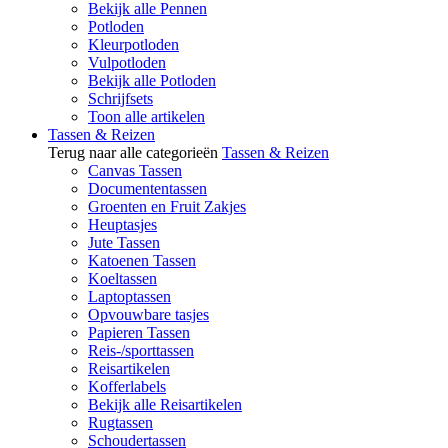
Bekijk alle Pennen
Potloden
Kleurpotloden
Vulpotloden
Bekijk alle Potloden
Schrijfsets
Toon alle artikelen
Tassen & Reizen
Terug naar alle categorieën
Tassen & Reizen
Canvas Tassen
Documententassen
Groenten en Fruit Zakjes
Heuptasjes
Jute Tassen
Katoenen Tassen
Koeltassen
Laptoptassen
Opvouwbare tasjes
Papieren Tassen
Reis-/sporttassen
Reisartikelen
Kofferlabels
Bekijk alle Reisartikelen
Rugtassen
Schoudertassen