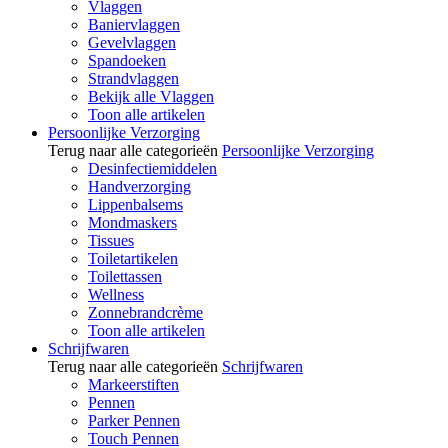
Vlaggen
Baniervlaggen
Gevelvlaggen
Spandoeken
Strandvlaggen
Bekijk alle Vlaggen
Toon alle artikelen
Persoonlijke Verzorging
Terug naar alle categorieën
Persoonlijke Verzorging
Desinfectiemiddelen
Handverzorging
Lippenbalsems
Mondmaskers
Tissues
Toiletartikelen
Toilettassen
Wellness
Zonnebrandcrème
Toon alle artikelen
Schrijfwaren
Terug naar alle categorieën
Schrijfwaren
Markeerstiften
Pennen
Parker Pennen
Touch Pennen