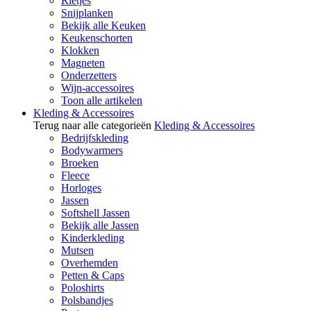
Rietjes
Snijplanken
Bekijk alle Keuken
Keukenschorten
Klokken
Magneten
Onderzetters
Wijn-accessoires
Toon alle artikelen
Kleding & Accessoires
Terug naar alle categorieën
Kleding & Accessoires
Bedrijfskleding
Bodywarmers
Broeken
Fleece
Horloges
Jassen
Softshell Jassen
Bekijk alle Jassen
Kinderkleding
Mutsen
Overhemden
Petten & Caps
Poloshirts
Polsbandjes