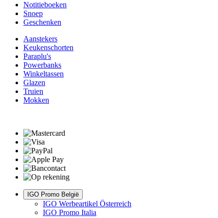
Notitieboeken
Snoep
Geschenken
Aanstekers
Keukenschorten
Paraplu's
Powerbanks
Winkeltassen
Glazen
Truien
Mokken
IGO Promo België
IGO Werbeartikel Österreich
IGO Promo Italia