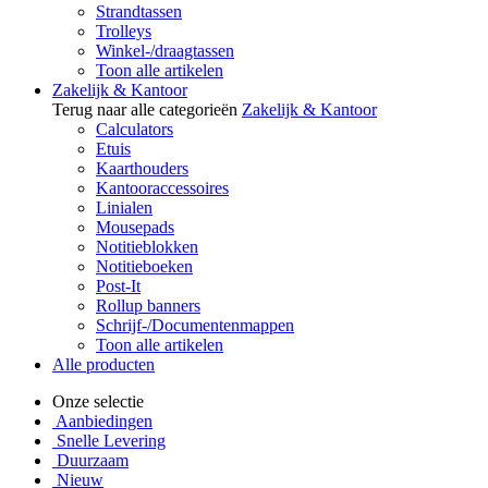
Strandtassen
Trolleys
Winkel-/draagtassen
Toon alle artikelen
Zakelijk & Kantoor
Terug naar alle categorieën
Zakelijk & Kantoor
Calculators
Etuis
Kaarthouders
Kantooraccessoires
Linialen
Mousepads
Notitieblokken
Notitieboeken
Post-It
Rollup banners
Schrijf-/Documentenmappen
Toon alle artikelen
Alle producten
Onze selectie
Aanbiedingen
Snelle Levering
Duurzaam
Nieuw