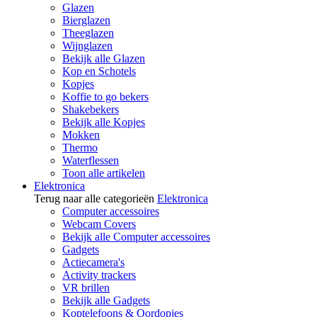
Glazen
Bierglazen
Theeglazen
Wijnglazen
Bekijk alle Glazen
Kop en Schotels
Kopjes
Koffie to go bekers
Shakebekers
Bekijk alle Kopjes
Mokken
Thermo
Waterflessen
Toon alle artikelen
Elektronica
Terug naar alle categorieën
Elektronica
Computer accessoires
Webcam Covers
Bekijk alle Computer accessoires
Gadgets
Actiecamera's
Activity trackers
VR brillen
Bekijk alle Gadgets
Koptelefoons & Oordopjes