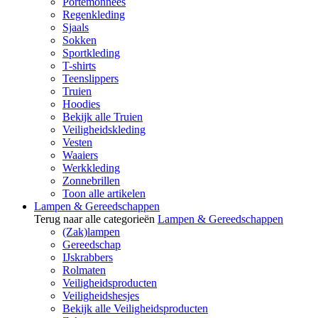
Portemonnees
Regenkleding
Sjaals
Sokken
Sportkleding
T-shirts
Teenslippers
Truien
Hoodies
Bekijk alle Truien
Veiligheidskleding
Vesten
Waaiers
Werkkleding
Zonnebrillen
Toon alle artikelen
Lampen & Gereedschappen
Terug naar alle categorieën
Lampen & Gereedschappen
(Zak)lampen
Gereedschap
IJskrabbers
Rolmaten
Veiligheidsproducten
Veiligheidshesjes
Bekijk alle Veiligheidsproducten