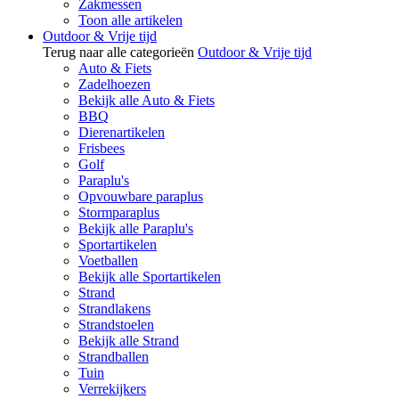
Zakmessen
Toon alle artikelen
Outdoor & Vrije tijd
Terug naar alle categorieën
Outdoor & Vrije tijd
Auto & Fiets
Zadelhoezen
Bekijk alle Auto & Fiets
BBQ
Dierenartikelen
Frisbees
Golf
Paraplu's
Opvouwbare paraplus
Stormparaplus
Bekijk alle Paraplu's
Sportartikelen
Voetballen
Bekijk alle Sportartikelen
Strand
Strandlakens
Strandstoelen
Bekijk alle Strand
Strandballen
Tuin
Verrekijkers