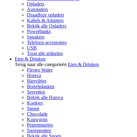
Opladers
Autoladers
Draadloze opladers
Kabels & Adapters
Bekijk alle Opladers
Powerbanks
Speakers
Telefoon accessoires
USB
Toon alle artikelen
Eten & Drinken
Terug naar alle categorieën
Eten & Drinken
Flesjes Water
Horeca
Bierviltjes
Borrelplanken
Servetten
Bekijk alle Horeca
Koekjes
Snoep
Chocolade
Kauwgom
Pepermuntjes
Snoeppotten
Bekijk alle Snoep