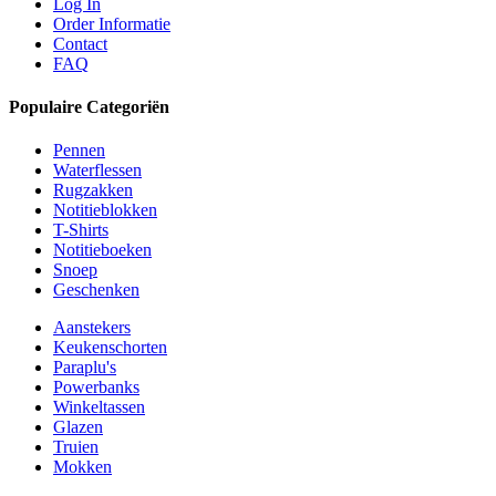
Log In
Order Informatie
Contact
FAQ
Populaire Categoriën
Pennen
Waterflessen
Rugzakken
Notitieblokken
T-Shirts
Notitieboeken
Snoep
Geschenken
Aanstekers
Keukenschorten
Paraplu's
Powerbanks
Winkeltassen
Glazen
Truien
Mokken