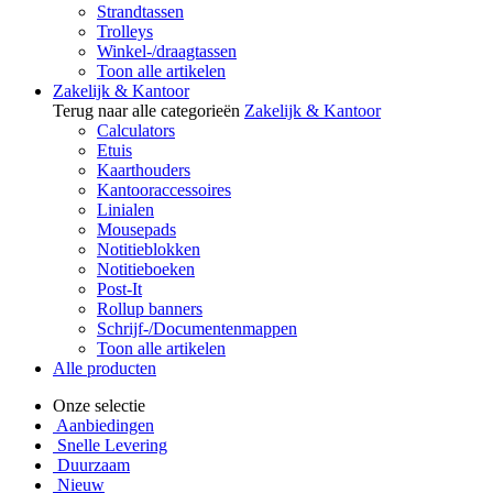
Strandtassen
Trolleys
Winkel-/draagtassen
Toon alle artikelen
Zakelijk & Kantoor
Terug naar alle categorieën
Zakelijk & Kantoor
Calculators
Etuis
Kaarthouders
Kantooraccessoires
Linialen
Mousepads
Notitieblokken
Notitieboeken
Post-It
Rollup banners
Schrijf-/Documentenmappen
Toon alle artikelen
Alle producten
Onze selectie
Aanbiedingen
Snelle Levering
Duurzaam
Nieuw