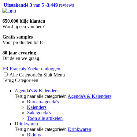
Uitstekend
4.3
van 5 -
3.449
reviews
650.000 blije klanten
Word jij een van hen?
Gratis samples
Voor producten tot €5
80 jaar ervaring
Dit delen we graag!
FR
Français
Zoeken
Inloggen
Alle Categorieën
Sluit
Menu
Terug
Categorieën
Agenda's & Kalenders
Terug naar alle categorieën
Agenda's & Kalenders
Bureau-agenda's
Kalenders
Zakagenda's
Toon alle artikelen
Drinkwaren
Terug naar alle categorieën
Drinkwaren
Bidons