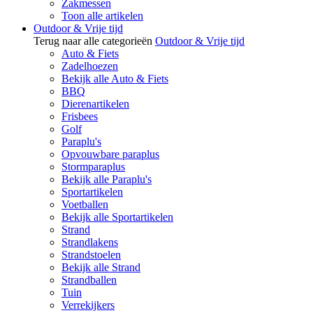
Zakmessen
Toon alle artikelen
Outdoor & Vrije tijd
Terug naar alle categorieën
Outdoor & Vrije tijd
Auto & Fiets
Zadelhoezen
Bekijk alle Auto & Fiets
BBQ
Dierenartikelen
Frisbees
Golf
Paraplu's
Opvouwbare paraplus
Stormparaplus
Bekijk alle Paraplu's
Sportartikelen
Voetballen
Bekijk alle Sportartikelen
Strand
Strandlakens
Strandstoelen
Bekijk alle Strand
Strandballen
Tuin
Verrekijkers