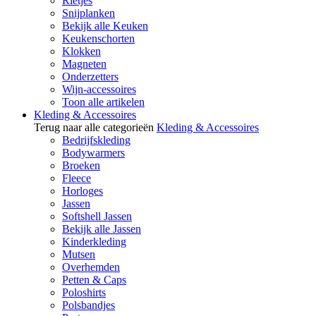
Rietjes
Snijplanken
Bekijk alle Keuken
Keukenschorten
Klokken
Magneten
Onderzetters
Wijn-accessoires
Toon alle artikelen
Kleding & Accessoires
Terug naar alle categorieën
Kleding & Accessoires
Bedrijfskleding
Bodywarmers
Broeken
Fleece
Horloges
Jassen
Softshell Jassen
Bekijk alle Jassen
Kinderkleding
Mutsen
Overhemden
Petten & Caps
Poloshirts
Polsbandjes