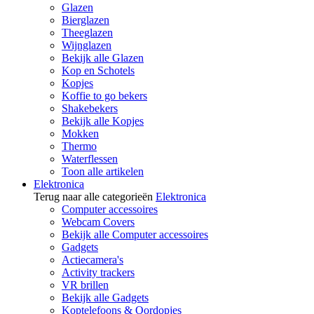
Glazen
Bierglazen
Theeglazen
Wijnglazen
Bekijk alle Glazen
Kop en Schotels
Kopjes
Koffie to go bekers
Shakebekers
Bekijk alle Kopjes
Mokken
Thermo
Waterflessen
Toon alle artikelen
Elektronica
Terug naar alle categorieën
Elektronica
Computer accessoires
Webcam Covers
Bekijk alle Computer accessoires
Gadgets
Actiecamera's
Activity trackers
VR brillen
Bekijk alle Gadgets
Koptelefoons & Oordopjes