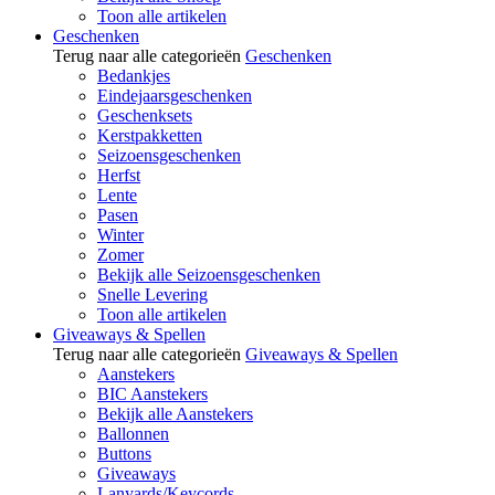
Toon alle artikelen
Geschenken
Terug naar alle categorieën
Geschenken
Bedankjes
Eindejaarsgeschenken
Geschenksets
Kerstpakketten
Seizoensgeschenken
Herfst
Lente
Pasen
Winter
Zomer
Bekijk alle Seizoensgeschenken
Snelle Levering
Toon alle artikelen
Giveaways & Spellen
Terug naar alle categorieën
Giveaways & Spellen
Aanstekers
BIC Aanstekers
Bekijk alle Aanstekers
Ballonnen
Buttons
Giveaways
Lanyards/Keycords