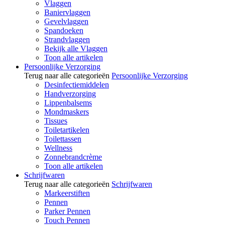
Vlaggen
Baniervlaggen
Gevelvlaggen
Spandoeken
Strandvlaggen
Bekijk alle Vlaggen
Toon alle artikelen
Persoonlijke Verzorging
Terug naar alle categorieën
Persoonlijke Verzorging
Desinfectiemiddelen
Handverzorging
Lippenbalsems
Mondmaskers
Tissues
Toiletartikelen
Toilettassen
Wellness
Zonnebrandcrème
Toon alle artikelen
Schrijfwaren
Terug naar alle categorieën
Schrijfwaren
Markeerstiften
Pennen
Parker Pennen
Touch Pennen