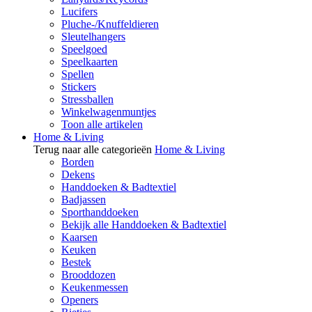
Lucifers
Pluche-/Knuffeldieren
Sleutelhangers
Speelgoed
Speelkaarten
Spellen
Stickers
Stressballen
Winkelwagenmuntjes
Toon alle artikelen
Home & Living
Terug naar alle categorieën
Home & Living
Borden
Dekens
Handdoeken & Badtextiel
Badjassen
Sporthanddoeken
Bekijk alle Handdoeken & Badtextiel
Kaarsen
Keuken
Bestek
Brooddozen
Keukenmessen
Openers