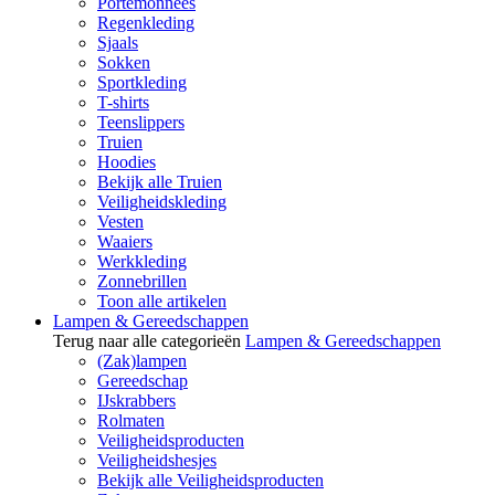
Portemonnees
Regenkleding
Sjaals
Sokken
Sportkleding
T-shirts
Teenslippers
Truien
Hoodies
Bekijk alle Truien
Veiligheidskleding
Vesten
Waaiers
Werkkleding
Zonnebrillen
Toon alle artikelen
Lampen & Gereedschappen
Terug naar alle categorieën
Lampen & Gereedschappen
(Zak)lampen
Gereedschap
IJskrabbers
Rolmaten
Veiligheidsproducten
Veiligheidshesjes
Bekijk alle Veiligheidsproducten