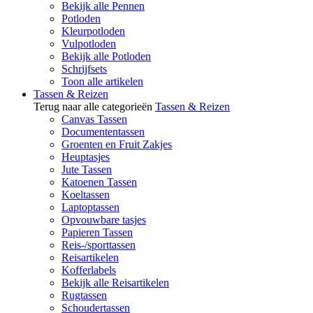
Bekijk alle Pennen
Potloden
Kleurpotloden
Vulpotloden
Bekijk alle Potloden
Schrijfsets
Toon alle artikelen
Tassen & Reizen
Terug naar alle categorieën
Tassen & Reizen
Canvas Tassen
Documententassen
Groenten en Fruit Zakjes
Heuptasjes
Jute Tassen
Katoenen Tassen
Koeltassen
Laptoptassen
Opvouwbare tasjes
Papieren Tassen
Reis-/sporttassen
Reisartikelen
Kofferlabels
Bekijk alle Reisartikelen
Rugtassen
Schoudertassen