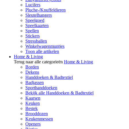
Lucifers
Pluche-/Knuffeldieren
Sleutelhangers
Speelgoed
Speelkaarten
Spellen
Stickers
Stressballen
Winkelwagenmuntjes
Toon alle artikelen
Home & Living
Terug naar alle categorieën
Home & Living
Borden
Dekens
Handdoeken & Badtextiel
Badjassen
Sporthanddoeken
Bekijk alle Handdoeken & Badtextiel
Kaarsen
Keuken
Bestek
Brooddozen
Keukenmessen
Openers