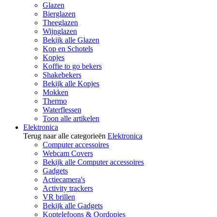
Glazen
Bierglazen
Theeglazen
Wijnglazen
Bekijk alle Glazen
Kop en Schotels
Kopjes
Koffie to go bekers
Shakebekers
Bekijk alle Kopjes
Mokken
Thermo
Waterflessen
Toon alle artikelen
Elektronica
Terug naar alle categorieën
Elektronica
Computer accessoires
Webcam Covers
Bekijk alle Computer accessoires
Gadgets
Actiecamera's
Activity trackers
VR brillen
Bekijk alle Gadgets
Koptelefoons & Oordopjes