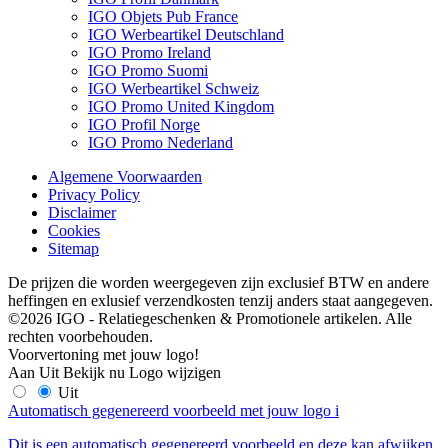
IGO Objets Pub France
IGO Werbeartikel Deutschland
IGO Promo Ireland
IGO Promo Suomi
IGO Werbeartikel Schweiz
IGO Promo United Kingdom
IGO Profil Norge
IGO Promo Nederland
Algemene Voorwaarden
Privacy Policy
Disclaimer
Cookies
Sitemap
De prijzen die worden weergegeven zijn exclusief BTW en andere
heffingen en exlusief verzendkosten tenzij anders staat aangegeven.
©2026 IGO - Relatiegeschenken & Promotionele artikelen. Alle
rechten voorbehouden.
Voorvertoning met jouw logo!
Aan
Uit
Bekijk nu
Logo wijzigen
Uit
Automatisch gegenereerd voorbeeld met jouw logo
i
Dit is een automatisch gegenereerd voorbeeld en deze kan afwijken