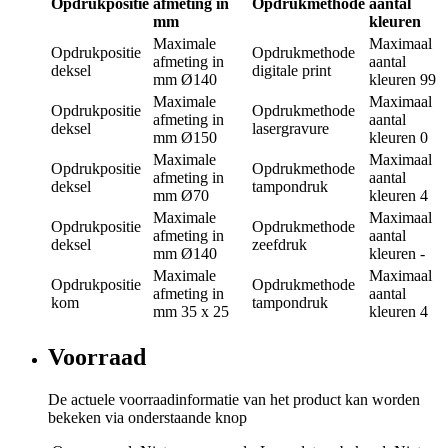
Opdrukpositie
afmeting in
Opdrukmethode
aantal
mm
kleuren
Maximale
Maximaal
Opdrukpositie
Opdrukmethode
afmeting in
aantal
deksel
digitale print
mm
Ø140
kleuren
99
Maximale
Maximaal
Opdrukpositie
Opdrukmethode
afmeting in
aantal
deksel
lasergravure
mm
Ø150
kleuren
0
Maximale
Maximaal
Opdrukpositie
Opdrukmethode
afmeting in
aantal
deksel
tampondruk
mm
Ø70
kleuren
4
Maximale
Maximaal
Opdrukpositie
Opdrukmethode
afmeting in
aantal
deksel
zeefdruk
mm
Ø140
kleuren
-
Maximale
Maximaal
Opdrukpositie
Opdrukmethode
afmeting in
aantal
kom
tampondruk
mm
35 x 25
kleuren
4
Voorraad
De actuele voorraadinformatie van het product kan worden
bekeken via onderstaande knop