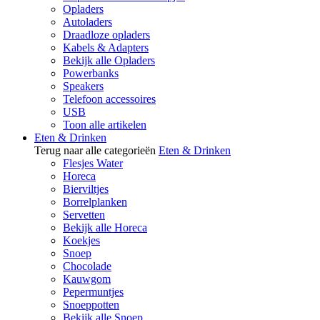
Opladers
Autoladers
Draadloze opladers
Kabels & Adapters
Bekijk alle Opladers
Powerbanks
Speakers
Telefoon accessoires
USB
Toon alle artikelen
Eten & Drinken
Terug naar alle categorieën
Eten & Drinken
Flesjes Water
Horeca
Bierviltjes
Borrelplanken
Servetten
Bekijk alle Horeca
Koekjes
Snoep
Chocolade
Kauwgom
Pepermuntjes
Snoeppotten
Bekijk alle Snoep