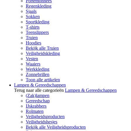
Portemonnees
Regenkleding
Sjaals
Sokken
Sportkleding
T-shirts
Teenslippers
Truien
Hoodies
Bekijk alle Truien
Veiligheidskleding
Vesten
Waaiers
Werkkleding
Zonnebrillen
Toon alle artikelen
Lampen & Gereedschappen
Terug naar alle categorieën
Lampen & Gereedschappen
(Zak)lampen
Gereedschap
IJskrabbers
Rolmaten
Veiligheidsproducten
Veiligheidshesjes
Bekijk alle Veiligheidsproducten