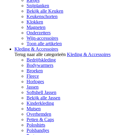
Rietjes
Snijplanken
Bekijk alle Keuken
Keukenschorten
Klokken
Magneten
Onderzetters
Wijn-accessoires
Toon alle artikelen
Kleding & Accessoires
Terug naar alle categorieën
Kleding & Accessoires
Bedrijfskleding
Bodywarmers
Broeken
Fleece
Horloges
Jassen
Softshell Jassen
Bekijk alle Jassen
Kinderkleding
Mutsen
Overhemden
Petten & Caps
Poloshirts
Polsbandjes