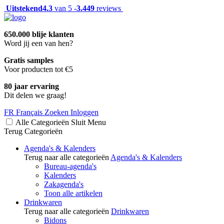
Uitstekend
4.3
van 5 -
3.449
reviews
650.000 blije klanten
Word jij een van hen?
Gratis samples
Voor producten tot €5
80 jaar ervaring
Dit delen we graag!
FR
Français
Zoeken
Inloggen
Alle Categorieën
Sluit
Menu
Terug
Categorieën
Agenda's & Kalenders
Terug naar alle categorieën
Agenda's & Kalenders
Bureau-agenda's
Kalenders
Zakagenda's
Toon alle artikelen
Drinkwaren
Terug naar alle categorieën
Drinkwaren
Bidons