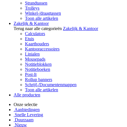
Strandtassen
Trolleys
Winkel-/draagtassen
Toon alle artikelen
Zakelijk & Kantoor
Terug naar alle categorieën
Zakelijk & Kantoor
Calculators
Etuis
Kaarthouders
Kantooraccessoires
Linialen
Mousepads
Notitieblokken
Notitieboeken
Post-It
Rollup banners
Schrijf-/Documentenmappen
Toon alle artikelen
Alle producten
Onze selectie
Aanbiedingen
Snelle Levering
Duurzaam
Nieuw