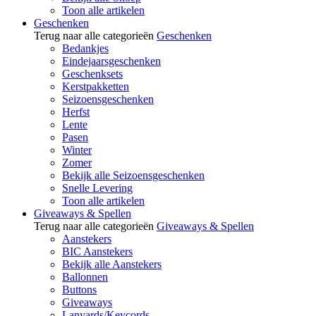
Toon alle artikelen
Geschenken
Terug naar alle categorieën
Geschenken
Bedankjes
Eindejaarsgeschenken
Geschenksets
Kerstpakketten
Seizoensgeschenken
Herfst
Lente
Pasen
Winter
Zomer
Bekijk alle Seizoensgeschenken
Snelle Levering
Toon alle artikelen
Giveaways & Spellen
Terug naar alle categorieën
Giveaways & Spellen
Aanstekers
BIC Aanstekers
Bekijk alle Aanstekers
Ballonnen
Buttons
Giveaways
Lanyards/Keycords