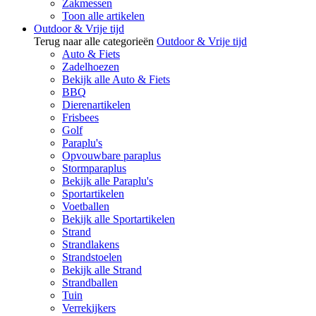
Zakmessen
Toon alle artikelen
Outdoor & Vrije tijd
Terug naar alle categorieën
Outdoor & Vrije tijd
Auto & Fiets
Zadelhoezen
Bekijk alle Auto & Fiets
BBQ
Dierenartikelen
Frisbees
Golf
Paraplu's
Opvouwbare paraplus
Stormparaplus
Bekijk alle Paraplu's
Sportartikelen
Voetballen
Bekijk alle Sportartikelen
Strand
Strandlakens
Strandstoelen
Bekijk alle Strand
Strandballen
Tuin
Verrekijkers