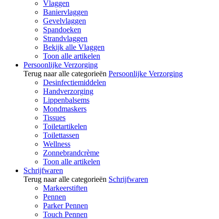
Vlaggen
Baniervlaggen
Gevelvlaggen
Spandoeken
Strandvlaggen
Bekijk alle Vlaggen
Toon alle artikelen
Persoonlijke Verzorging
Terug naar alle categorieën
Persoonlijke Verzorging
Desinfectiemiddelen
Handverzorging
Lippenbalsems
Mondmaskers
Tissues
Toiletartikelen
Toilettassen
Wellness
Zonnebrandcrème
Toon alle artikelen
Schrijfwaren
Terug naar alle categorieën
Schrijfwaren
Markeerstiften
Pennen
Parker Pennen
Touch Pennen