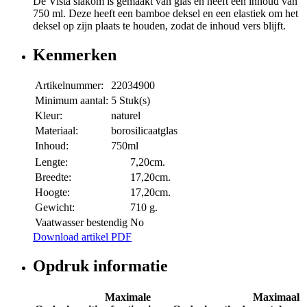
De Vista slakom is gemaakt van glas en heeft een inhoud van
750 ml. Deze heeft een bamboe deksel en een elastiek om het
deksel op zijn plaats te houden, zodat de inhoud vers blijft.
Kenmerken
Artikelnummer:
22034900
Minimum aantal:
5 Stuk(s)
Kleur:
naturel
Materiaal:
borosilicaatglas
Inhoud:
750ml
Lengte:
7,20cm.
Breedte:
17,20cm.
Hoogte:
17,20cm.
Gewicht:
710 g.
Vaatwasser bestendig
No
Download artikel PDF
Opdruk informatie
Maximale
Maximaal