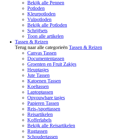
Bekijk alle Pennen
Potloden
Kleurpotloden
Vulpotloden
Bekijk alle Potloden
Schrijfsets
Toon alle artikelen
Tassen & Reizen
Terug naar alle categorieën
Tassen & Reizen
Canvas Tassen
Documententassen
Groenten en Fruit Zakjes
Heuptasjes
Jute Tassen
Katoenen Tassen
Koeltassen
Laptoptassen
Opvouwbare tasjes
Papieren Tassen
Reis-/sporttassen
Reisartikelen
Kofferlabels
Bekijk alle Reisartikelen
Rugtassen
Schoudertassen