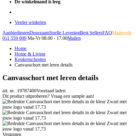
De winkelmand is leeg
Verder winkelen
Aanbiedingen
Duurzaam
Snelle Levering
Best Sellers
FAQ
Maatwerk
011 559 009
Ma-Vr 08.00 - 17.00
Mailen
Home
Home & Living
Keukenschorten
Canvasschort met leren details
Canvasschort met leren details
art. nr. 19787400
Voorraad laden
Dit product uitproberen? Vraag een sample aan!
Vergroten