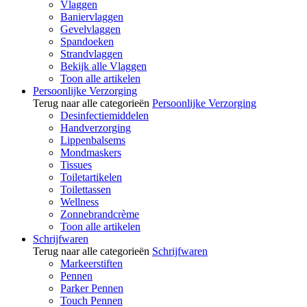
Vlaggen
Baniervlaggen
Gevelvlaggen
Spandoeken
Strandvlaggen
Bekijk alle Vlaggen
Toon alle artikelen
Persoonlijke Verzorging
Terug naar alle categorieën
Persoonlijke Verzorging
Desinfectiemiddelen
Handverzorging
Lippenbalsems
Mondmaskers
Tissues
Toiletartikelen
Toilettassen
Wellness
Zonnebrandcrème
Toon alle artikelen
Schrijfwaren
Terug naar alle categorieën
Schrijfwaren
Markeerstiften
Pennen
Parker Pennen
Touch Pennen