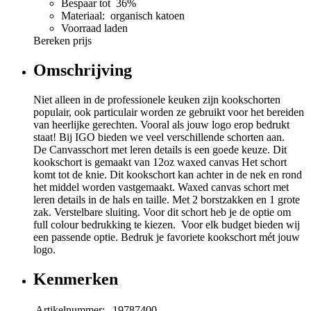
Bespaar tot 36%
Materiaal: organisch katoen
Voorraad laden
Bereken prijs
Omschrijving
Niet alleen in de professionele keuken zijn kookschorten
populair, ook particulair worden ze gebruikt voor het bereiden
van heerlijke gerechten. Vooral als jouw logo erop bedrukt
staat! Bij IGO bieden we veel verschillende schorten aan.
De Canvasschort met leren details is een goede keuze. Dit
kookschort is gemaakt van 12oz waxed canvas Het schort
komt tot de knie. Dit kookschort kan achter in de nek en rond
het middel worden vastgemaakt. Waxed canvas schort met
leren details in de hals en taille. Met 2 borstzakken en 1 grote
zak. Verstelbare sluiting. Voor dit schort heb je de optie om
full colour bedrukking te kiezen. Voor elk budget bieden wij
een passende optie. Bedruk je favoriete kookschort mét jouw
logo.
Kenmerken
Artikelnummer:
19787400