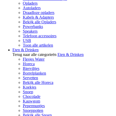
Opladers
Autoladers
Draadloze opladers
Kabels & Adapters
Bekijk alle Opladers
Powerbanks
Speakers
Telefoon accessoires
USB
Toon alle artikelen
Eten & Drinken
Terug naar alle categorieën
Eten & Drinken
Flesjes Water
Horeca
Bierviltjes
Borrelplanken
Servetten
Bekijk alle Horeca
Koekjes
Snoep
Chocolade
Kauwgom
Pepermuntjes
Snoeppotten
Bekijk alle Snoep