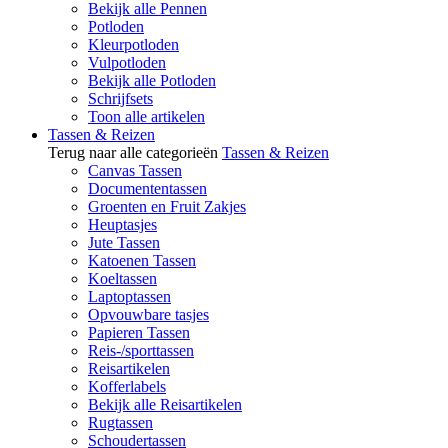
Bekijk alle Pennen
Potloden
Kleurpotloden
Vulpotloden
Bekijk alle Potloden
Schrijfsets
Toon alle artikelen
Tassen & Reizen
Terug naar alle categorieën
Tassen & Reizen
Canvas Tassen
Documententassen
Groenten en Fruit Zakjes
Heuptasjes
Jute Tassen
Katoenen Tassen
Koeltassen
Laptoptassen
Opvouwbare tasjes
Papieren Tassen
Reis-/sporttassen
Reisartikelen
Kofferlabels
Bekijk alle Reisartikelen
Rugtassen
Schoudertassen