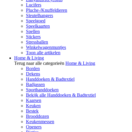
Lucifers
Pluche-/Knuffeldieren
Sleutelhangers
Speelgoed
Speelkaarten
Spellen
Stickers
Stressballen
Winkelwagenmuntjes
Toon alle artikelen
Home & Living
Terug naar alle categorieën
Home & Living
Borden
Dekens
Handdoeken & Badtextiel
Badjassen
Sporthanddoeken
Bekijk alle Handdoeken & Badtextiel
Kaarsen
Keuken
Bestek
Brooddozen
Keukenmessen
Openers