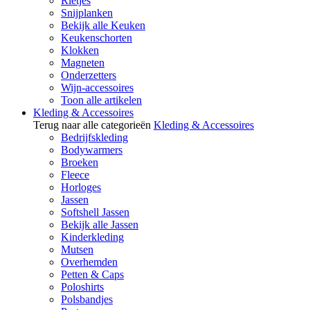
Rietjes
Snijplanken
Bekijk alle Keuken
Keukenschorten
Klokken
Magneten
Onderzetters
Wijn-accessoires
Toon alle artikelen
Kleding & Accessoires
Terug naar alle categorieën
Kleding & Accessoires
Bedrijfskleding
Bodywarmers
Broeken
Fleece
Horloges
Jassen
Softshell Jassen
Bekijk alle Jassen
Kinderkleding
Mutsen
Overhemden
Petten & Caps
Poloshirts
Polsbandjes