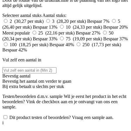
Door de rotatie van de drukmachine is de plaatsing van het logo niet
altijd gelijk uitgelijnd.
Selecteer aantal stuks
Aantal stuks:
2 (30,27 per stuk)
3 (28,20 per stuk)
Bespaar 7%
5
(26,40 per stuk)
Bespaar 13%
10 (24,33 per stuk)
Bespaar 20%
Meest populair
25 (22,16 per stuk)
Bespaar 27%
50
(20,34 per stuk)
Bespaar 33%
75 (19,09 per stuk)
Bespaar 37%
100 (18,25 per stuk)
Bespaar 40%
250 (17,73 per stuk)
Bespaar 42%
Vul zelf een aantal in
Bevestig aantal
Bevestig het aantal om verder te gaan
Bij
extra betaalt u slechts
per stuk
Testen/beoordelen d.m.v. sample
Wil je eerst het product in het echt
beoordelen? Vink de checkbox aan en je ontvangt van ons een
sample.
Dit product testen of beoordelen? Vraag een sample aan.
i