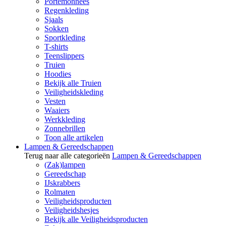
Portemonnees
Regenkleding
Sjaals
Sokken
Sportkleding
T-shirts
Teenslippers
Truien
Hoodies
Bekijk alle Truien
Veiligheidskleding
Vesten
Waaiers
Werkkleding
Zonnebrillen
Toon alle artikelen
Lampen & Gereedschappen
Terug naar alle categorieën
Lampen & Gereedschappen
(Zak)lampen
Gereedschap
IJskrabbers
Rolmaten
Veiligheidsproducten
Veiligheidshesjes
Bekijk alle Veiligheidsproducten