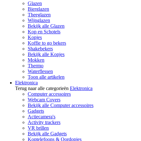
Glazen
Bierglazen
Theeglazen
Wijnglazen
Bekijk alle Glazen
Kop en Schotels
Kopjes
Koffie to go bekers
Shakebekers
Bekijk alle Kopjes
Mokken
Thermo
Waterflessen
Toon alle artikelen
Elektronica
Terug naar alle categorieën
Elektronica
Computer accessoires
Webcam Covers
Bekijk alle Computer accessoires
Gadgets
Actiecamera's
Activity trackers
VR brillen
Bekijk alle Gadgets
Koptelefoons & Oordopjes