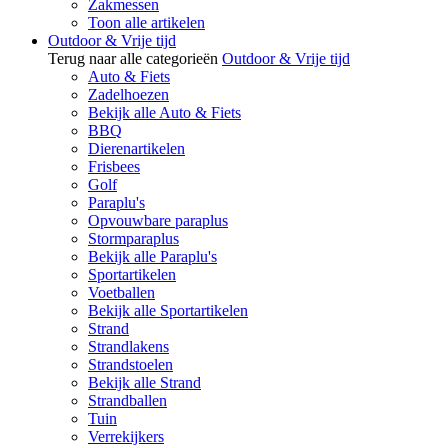
Zakmessen
Toon alle artikelen
Outdoor & Vrije tijd
Terug naar alle categorieën
Outdoor & Vrije tijd
Auto & Fiets
Zadelhoezen
Bekijk alle Auto & Fiets
BBQ
Dierenartikelen
Frisbees
Golf
Paraplu's
Opvouwbare paraplus
Stormparaplus
Bekijk alle Paraplu's
Sportartikelen
Voetballen
Bekijk alle Sportartikelen
Strand
Strandlakens
Strandstoelen
Bekijk alle Strand
Strandballen
Tuin
Verrekijkers