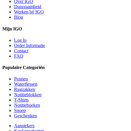
Over IGO
Duurzaamheid
Werken bij IGO
Blog
Mijn IGO
Log In
Order Informatie
Contact
FAQ
Populaire Categoriën
Pennen
Waterflessen
Rugzakken
Notitieblokken
T-Shirts
Notitieboeken
Snoep
Geschenken
Aanstekers
Keukenschorten