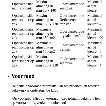
Maximale
Maximaal
Opdrukpositie
Opdrukmethode
afmeting in
aantal
rechts op zak
zeefdruk
mm
10 x 140
kleuren
-
Opdrukpositie
Maximale
Opdrukmethode
Maximaal
rechtsonder op
afmeting in
Reflecterende
aantal
zak
mm
130 x 130
transfer
kleuren
-
Opdrukpositie
Maximale
Maximaal
Opdrukmethode
rechtsonder op
afmeting in
aantal
digitale transfer
zak
mm
150cm2
kleuren
99
Opdrukpositie
Maximale
Maximaal
Opdrukmethode
rechtsonder op
afmeting in
aantal
transfer
zak
mm
150cm2
kleuren
5
Opdrukpositie
Maximale
Maximaal
Opdrukmethode
rechtsonder op
afmeting in
aantal
zeefdruk
zak
mm
130 x 130
kleuren
4
Voorraad
De actuele voorraadinformatie van het product kan worden
bekeken via onderstaande knop
Op voorraad
Niet op voorraad - Leverdatum bekend
Niet
op voorraad - Leverdatum onbekend