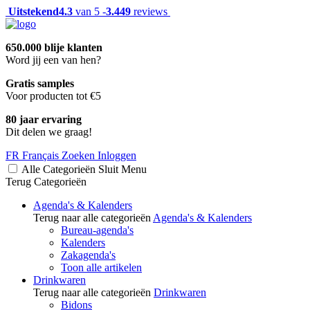
Uitstekend
4.3
van 5 -
3.449
reviews
650.000 blije klanten
Word jij een van hen?
Gratis samples
Voor producten tot €5
80 jaar ervaring
Dit delen we graag!
FR
Français
Zoeken
Inloggen
Alle Categorieën
Sluit
Menu
Terug
Categorieën
Agenda's & Kalenders
Terug naar alle categorieën
Agenda's & Kalenders
Bureau-agenda's
Kalenders
Zakagenda's
Toon alle artikelen
Drinkwaren
Terug naar alle categorieën
Drinkwaren
Bidons