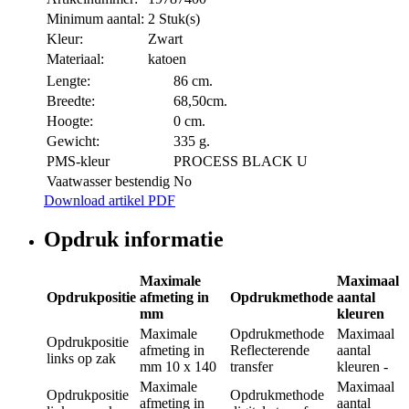
Minimum aantal:
2 Stuk(s)
Kleur:
Zwart
Materiaal:
katoen
Lengte:
86 cm.
Breedte:
68,50cm.
Hoogte:
0 cm.
Gewicht:
335 g.
PMS-kleur
PROCESS BLACK U
Vaatwasser bestendig
No
Download artikel PDF
Opdruk informatie
Maximale
Maximaal
Opdrukpositie
afmeting in
Opdrukmethode
aantal
mm
kleuren
Maximale
Opdrukmethode
Maximaal
Opdrukpositie
afmeting in
Reflecterende
aantal
links op zak
mm
10 x 140
transfer
kleuren
-
Maximale
Maximaal
Opdrukpositie
Opdrukmethode
afmeting in
aantal