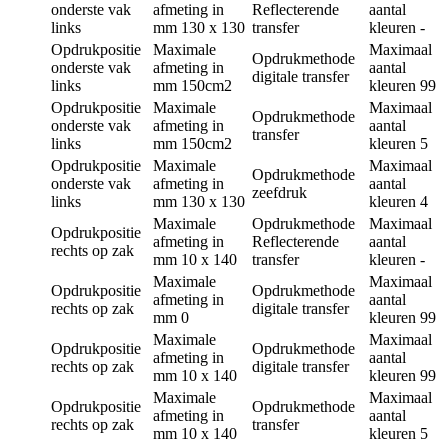
onderste vak
afmeting in
Reflecterende
aantal
links
mm
130 x 130
transfer
kleuren
-
Opdrukpositie
Maximale
Maximaal
Opdrukmethode
onderste vak
afmeting in
aantal
digitale transfer
links
mm
150cm2
kleuren
99
Opdrukpositie
Maximale
Maximaal
Opdrukmethode
onderste vak
afmeting in
aantal
transfer
links
mm
150cm2
kleuren
5
Opdrukpositie
Maximale
Maximaal
Opdrukmethode
onderste vak
afmeting in
aantal
zeefdruk
links
mm
130 x 130
kleuren
4
Maximale
Opdrukmethode
Maximaal
Opdrukpositie
afmeting in
Reflecterende
aantal
rechts op zak
mm
10 x 140
transfer
kleuren
-
Maximale
Maximaal
Opdrukpositie
Opdrukmethode
afmeting in
aantal
rechts op zak
digitale transfer
mm
0
kleuren
99
Maximale
Maximaal
Opdrukpositie
Opdrukmethode
afmeting in
aantal
rechts op zak
digitale transfer
mm
10 x 140
kleuren
99
Maximale
Maximaal
Opdrukpositie
Opdrukmethode
afmeting in
aantal
rechts op zak
transfer
mm
10 x 140
kleuren
5