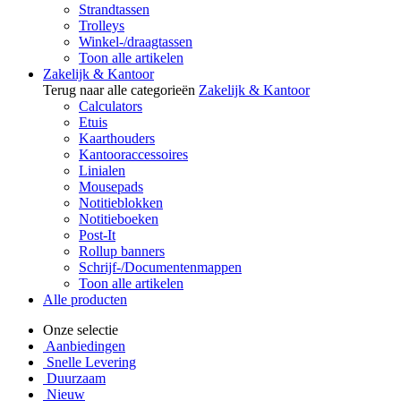
Strandtassen
Trolleys
Winkel-/draagtassen
Toon alle artikelen
Zakelijk & Kantoor
Terug naar alle categorieën
Zakelijk & Kantoor
Calculators
Etuis
Kaarthouders
Kantooraccessoires
Linialen
Mousepads
Notitieblokken
Notitieboeken
Post-It
Rollup banners
Schrijf-/Documentenmappen
Toon alle artikelen
Alle producten
Onze selectie
Aanbiedingen
Snelle Levering
Duurzaam
Nieuw