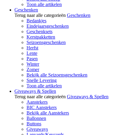
Toon alle artikelen
Geschenken
Terug naar alle categorieën
Geschenken
Bedankjes
Eindejaarsgeschenken
Geschenksets
Kerstpakketten
Seizoensgeschenken
Herfst
Lente
Pasen
Winter
Zomer
Bekijk alle Seizoensgeschenken
Snelle Levering
Toon alle artikelen
Giveaways & Spellen
Terug naar alle categorieën
Giveaways & Spellen
Aanstekers
BIC Aanstekers
Bekijk alle Aanstekers
Ballonnen
Buttons
Giveaways
Lanyards/Keycords