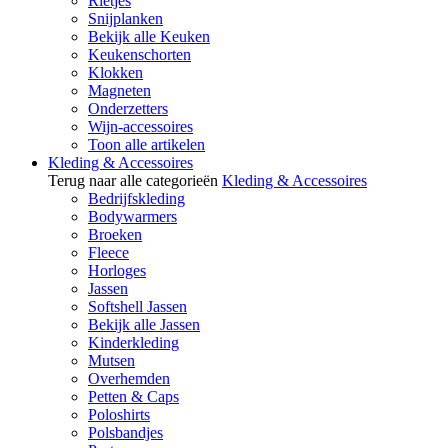
Rietjes
Snijplanken
Bekijk alle Keuken
Keukenschorten
Klokken
Magneten
Onderzetters
Wijn-accessoires
Toon alle artikelen
Kleding & Accessoires
Terug naar alle categorieën
Kleding & Accessoires
Bedrijfskleding
Bodywarmers
Broeken
Fleece
Horloges
Jassen
Softshell Jassen
Bekijk alle Jassen
Kinderkleding
Mutsen
Overhemden
Petten & Caps
Poloshirts
Polsbandjes