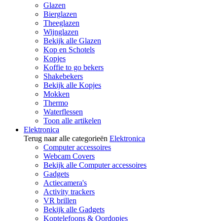
Glazen
Bierglazen
Theeglazen
Wijnglazen
Bekijk alle Glazen
Kop en Schotels
Kopjes
Koffie to go bekers
Shakebekers
Bekijk alle Kopjes
Mokken
Thermo
Waterflessen
Toon alle artikelen
Elektronica
Terug naar alle categorieën
Elektronica
Computer accessoires
Webcam Covers
Bekijk alle Computer accessoires
Gadgets
Actiecamera's
Activity trackers
VR brillen
Bekijk alle Gadgets
Koptelefoons & Oordopjes