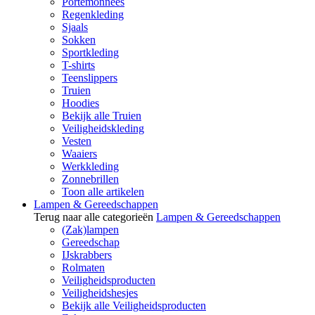
Portemonnees
Regenkleding
Sjaals
Sokken
Sportkleding
T-shirts
Teenslippers
Truien
Hoodies
Bekijk alle Truien
Veiligheidskleding
Vesten
Waaiers
Werkkleding
Zonnebrillen
Toon alle artikelen
Lampen & Gereedschappen
Terug naar alle categorieën
Lampen & Gereedschappen
(Zak)lampen
Gereedschap
IJskrabbers
Rolmaten
Veiligheidsproducten
Veiligheidshesjes
Bekijk alle Veiligheidsproducten