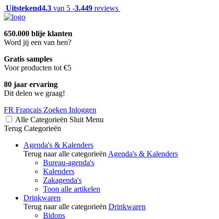
Uitstekend
4.3
van 5 -
3.449
reviews
650.000 blije klanten
Word jij een van hen?
Gratis samples
Voor producten tot €5
80 jaar ervaring
Dit delen we graag!
FR
Français
Zoeken
Inloggen
Alle Categorieën
Sluit
Menu
Terug
Categorieën
Agenda's & Kalenders
Terug naar alle categorieën
Agenda's & Kalenders
Bureau-agenda's
Kalenders
Zakagenda's
Toon alle artikelen
Drinkwaren
Terug naar alle categorieën
Drinkwaren
Bidons