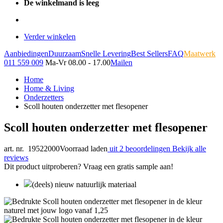
De winkelmand is leeg
Verder winkelen
Aanbiedingen
Duurzaam
Snelle Levering
Best Sellers
FAQ
Maatwerk
011 559 009
Ma-Vr 08.00 - 17.00
Mailen
Home
Home & Living
Onderzetters
Scoll houten onderzetter met flesopener
Scoll houten onderzetter met flesopener
art. nr. 19522000
Voorraad laden
uit 2 beoordelingen
Bekijk alle
reviews
Dit product uitproberen? Vraag een gratis sample aan!
(deels) nieuw natuurlijk materiaal