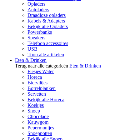
Opladers
Autoladers
Draadloze opladers
Kabels & Adapters
Bekijk alle Opladers
Powerbanks
Speakers
Telefoon accessoires
USB
Toon alle artikelen
Eten & Drinken
Terug naar alle categorieën
Eten & Drinken
Flesjes Water
Horeca
Bierviltjes
Borrelplanken
Servetten
Bekijk alle Horeca
Koekjes
Snoep
Chocolade
Kauwgom
Pepermuntjes
Snoeppotten
Bekijk alle Snoep