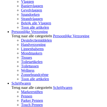
Vlaggen
Baniervlaggen
Gevelvlaggen
Spandoeken
Strandvlaggen
Bekijk alle Vlaggen
Toon alle artikelen
Persoonlijke Verzorging
Terug naar alle categorieën
Persoonlijke Verzorging
Desinfectiemiddelen
Handverzorging
Lippenbalsems
Mondmaskers
Tissues
Toiletartikelen
Toilettassen
Wellness
Zonnebrandcrème
Toon alle artikelen
Schrijfwaren
Terug naar alle categorieën
Schrijfwaren
Markeerstiften
Pennen
Parker Pennen
Touch Pennen