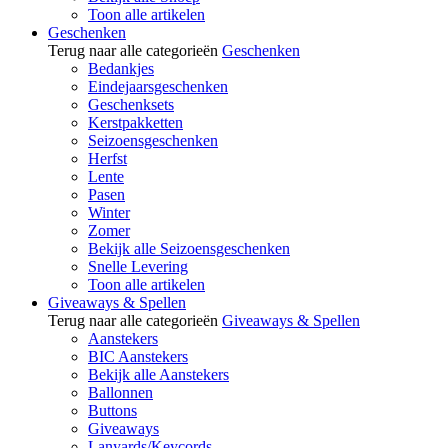
Toon alle artikelen
Geschenken
Terug naar alle categorieën
Geschenken
Bedankjes
Eindejaarsgeschenken
Geschenksets
Kerstpakketten
Seizoensgeschenken
Herfst
Lente
Pasen
Winter
Zomer
Bekijk alle Seizoensgeschenken
Snelle Levering
Toon alle artikelen
Giveaways & Spellen
Terug naar alle categorieën
Giveaways & Spellen
Aanstekers
BIC Aanstekers
Bekijk alle Aanstekers
Ballonnen
Buttons
Giveaways
Lanyards/Keycords