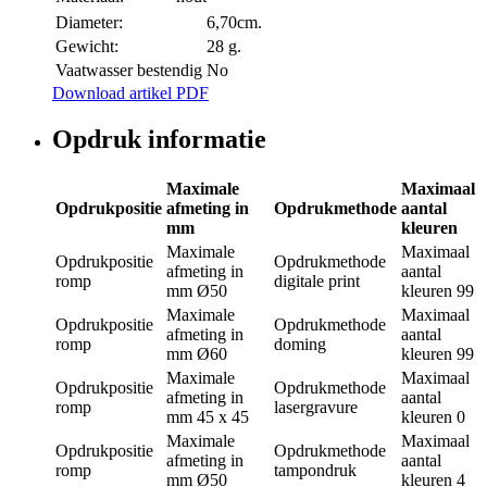
Diameter:
6,70cm.
Gewicht:
28 g.
Vaatwasser bestendig
No
Download artikel PDF
Opdruk informatie
Maximale
Maximaal
Opdrukpositie
afmeting in
Opdrukmethode
aantal
mm
kleuren
Maximale
Maximaal
Opdrukpositie
Opdrukmethode
afmeting in
aantal
romp
digitale print
mm
Ø50
kleuren
99
Maximale
Maximaal
Opdrukpositie
Opdrukmethode
afmeting in
aantal
romp
doming
mm
Ø60
kleuren
99
Maximale
Maximaal
Opdrukpositie
Opdrukmethode
afmeting in
aantal
romp
lasergravure
mm
45 x 45
kleuren
0
Maximale
Maximaal
Opdrukpositie
Opdrukmethode
afmeting in
aantal
romp
tampondruk
mm
Ø50
kleuren
4