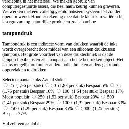
verdieping in het materiaal. We maken gebruik van
computergestuurde lasers, die heel nauwkeurig kunnen graveren.
We werken met een volledig geautomatiseerd systeem dat zonder
operator werkt. Houd er rekening mee dat de kleur kan variëren bij
lasergravure op natuurlijke producten zoals bamboe.
tampondruk
Tampondruk is een indirecte vorm van drukken waarbij de inkt
wordt overgebracht door middel van een siliconen drukkussen
(tampon). Het grote voordeel van deze druktechniek is dat de
tampon flexibel is en zich aanpast aan het te bedrukken object. Het
is dus mogelijk om onder andere bolle, holle en anders gekromde
oppervlakten te drukken.
Selecteer aantal stuks
Aantal stuks:
25 (1,96 per stuk)
50 (1,88 per stuk)
Bespaar 5%
75
(1,76 per stuk)
Bespaar 10%
100 (1,64 per stuk)
Bespaar 17%
Meest populair
250 (1,53 per stuk)
Bespaar 23%
500
(1,41 per stuk)
Bespaar 29%
1000 (1,32 per stuk)
Bespaar 33%
2500 (1,29 per stuk)
Bespaar 35%
5000 (1,25 per stuk)
Bespaar 37%
Vul zelf een aantal in