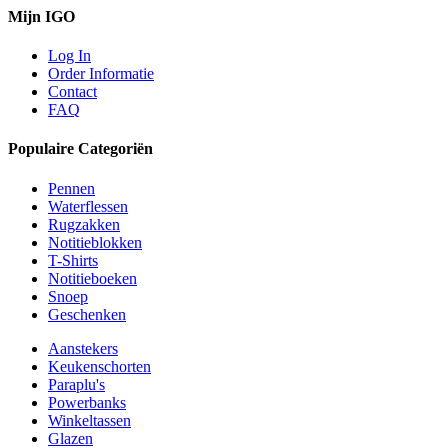
Mijn IGO
Log In
Order Informatie
Contact
FAQ
Populaire Categoriën
Pennen
Waterflessen
Rugzakken
Notitieblokken
T-Shirts
Notitieboeken
Snoep
Geschenken
Aanstekers
Keukenschorten
Paraplu's
Powerbanks
Winkeltassen
Glazen