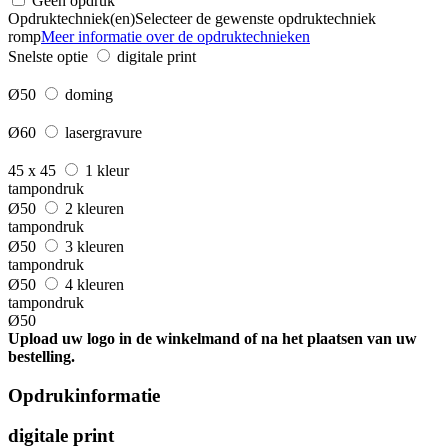
Geen opdruk
Opdruktechniek(en)
Selecteer de gewenste opdruktechniek
romp
Meer informatie over de opdruktechnieken
Snelste optie
digitale print
Ø50
doming
Ø60
lasergravure
45 x 45
1 kleur
tampondruk
Ø50
2 kleuren
tampondruk
Ø50
3 kleuren
tampondruk
Ø50
4 kleuren
tampondruk
Ø50
Upload uw logo in de winkelmand of na het plaatsen van uw
bestelling.
Opdrukinformatie
digitale print