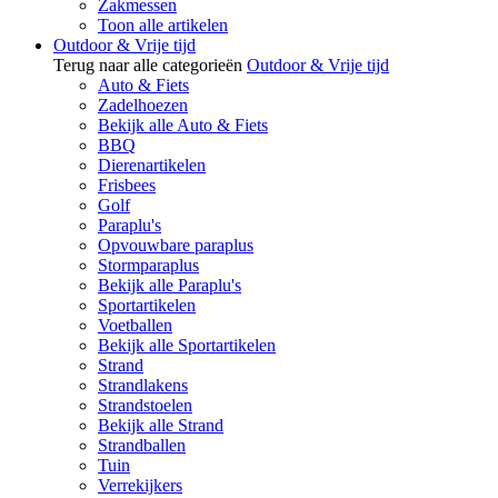
Zakmessen
Toon alle artikelen
Outdoor & Vrije tijd
Terug naar alle categorieën
Outdoor & Vrije tijd
Auto & Fiets
Zadelhoezen
Bekijk alle Auto & Fiets
BBQ
Dierenartikelen
Frisbees
Golf
Paraplu's
Opvouwbare paraplus
Stormparaplus
Bekijk alle Paraplu's
Sportartikelen
Voetballen
Bekijk alle Sportartikelen
Strand
Strandlakens
Strandstoelen
Bekijk alle Strand
Strandballen
Tuin
Verrekijkers