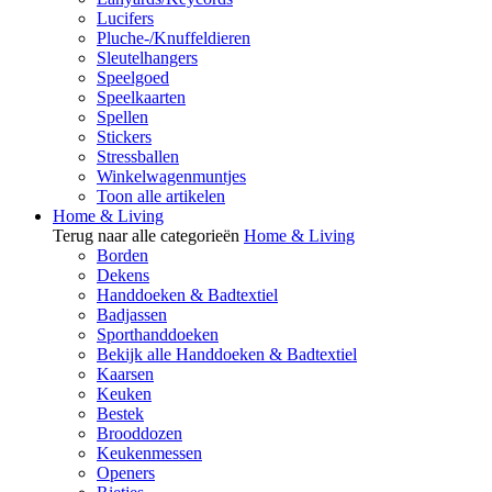
Lucifers
Pluche-/Knuffeldieren
Sleutelhangers
Speelgoed
Speelkaarten
Spellen
Stickers
Stressballen
Winkelwagenmuntjes
Toon alle artikelen
Home & Living
Terug naar alle categorieën
Home & Living
Borden
Dekens
Handdoeken & Badtextiel
Badjassen
Sporthanddoeken
Bekijk alle Handdoeken & Badtextiel
Kaarsen
Keuken
Bestek
Brooddozen
Keukenmessen
Openers