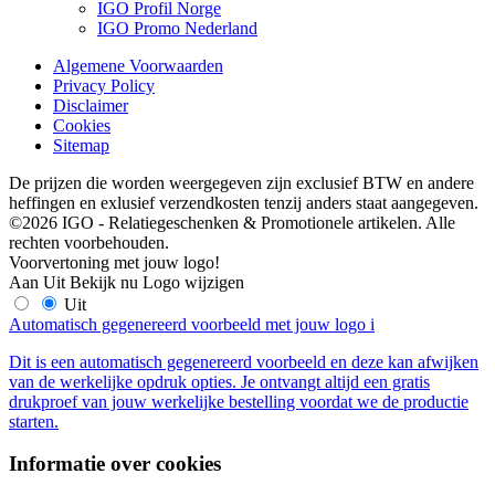
IGO Profil Norge
IGO Promo Nederland
Algemene Voorwaarden
Privacy Policy
Disclaimer
Cookies
Sitemap
De prijzen die worden weergegeven zijn exclusief BTW en andere
heffingen en exlusief verzendkosten tenzij anders staat aangegeven.
©2026 IGO - Relatiegeschenken & Promotionele artikelen. Alle
rechten voorbehouden.
Voorvertoning met jouw logo!
Aan
Uit
Bekijk nu
Logo wijzigen
Uit
Automatisch gegenereerd voorbeeld met jouw logo
i
Dit is een automatisch gegenereerd voorbeeld en deze kan afwijken
van de werkelijke opdruk opties. Je ontvangt altijd een gratis
drukproef van jouw werkelijke bestelling voordat we de productie
starten.
Informatie over cookies