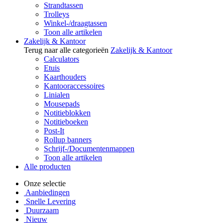
Strandtassen
Trolleys
Winkel-/draagtassen
Toon alle artikelen
Zakelijk & Kantoor
Terug naar alle categorieën
Zakelijk & Kantoor
Calculators
Etuis
Kaarthouders
Kantooraccessoires
Linialen
Mousepads
Notitieblokken
Notitieboeken
Post-It
Rollup banners
Schrijf-/Documentenmappen
Toon alle artikelen
Alle producten
Onze selectie
Aanbiedingen
Snelle Levering
Duurzaam
Nieuw