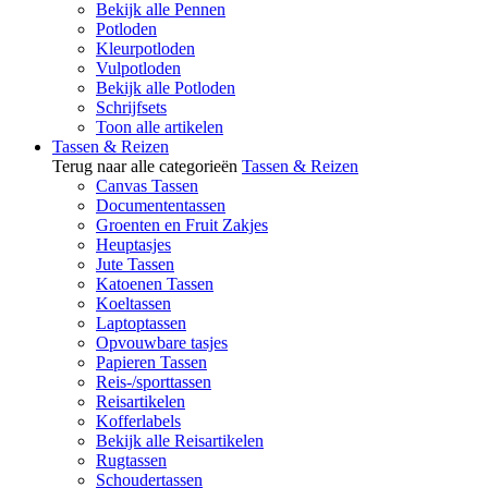
Bekijk alle Pennen
Potloden
Kleurpotloden
Vulpotloden
Bekijk alle Potloden
Schrijfsets
Toon alle artikelen
Tassen & Reizen
Terug naar alle categorieën
Tassen & Reizen
Canvas Tassen
Documententassen
Groenten en Fruit Zakjes
Heuptasjes
Jute Tassen
Katoenen Tassen
Koeltassen
Laptoptassen
Opvouwbare tasjes
Papieren Tassen
Reis-/sporttassen
Reisartikelen
Kofferlabels
Bekijk alle Reisartikelen
Rugtassen
Schoudertassen