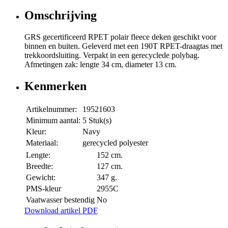
Omschrijving
GRS gecertificeerd RPET polair fleece deken geschikt voor
binnen en buiten. Geleverd met een 190T RPET-draagtas met
trekkoordsluiting. Verpakt in een gerecyclede polybag.
Afmetingen zak: lengte 34 cm, diameter 13 cm.
Kenmerken
Artikelnummer:
19521603
Minimum aantal:
5 Stuk(s)
Kleur:
Navy
Materiaal:
gerecycled polyester
Lengte:
152 cm.
Breedte:
127 cm.
Gewicht:
347 g.
PMS-kleur
2955C
Vaatwasser bestendig
No
Download artikel PDF