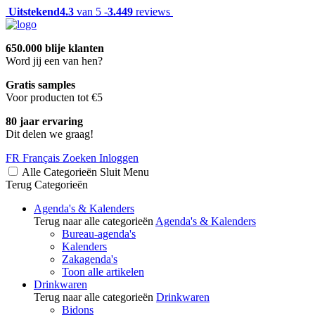
Uitstekend
4.3
van 5 -
3.449
reviews
650.000 blije klanten
Word jij een van hen?
Gratis samples
Voor producten tot €5
80 jaar ervaring
Dit delen we graag!
FR
Français
Zoeken
Inloggen
Alle Categorieën
Sluit
Menu
Terug
Categorieën
Agenda's & Kalenders
Terug naar alle categorieën
Agenda's & Kalenders
Bureau-agenda's
Kalenders
Zakagenda's
Toon alle artikelen
Drinkwaren
Terug naar alle categorieën
Drinkwaren
Bidons