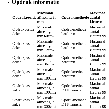
Opdruk informatie
Maximale
Maximaal
Opdrukpositie
afmeting in
Opdrukmethode
aantal
mm
kleuren
Maximale
Maximaal
Opdrukpositie
Opdrukmethode
afmeting in
aantal
deken
borduren
mm
60cm2
kleuren
99
Maximale
Maximaal
Opdrukpositie
Opdrukmethode
afmeting in
aantal
deken
borduren
mm
12cm2
kleuren
99
Maximale
Maximaal
Opdrukpositie
Opdrukmethode
afmeting in
aantal
deken
borduren
mm
36cm2
kleuren
99
Maximale
Maximaal
Opdrukpositie
Opdrukmethode
afmeting in
aantal
deken
borduren
mm
180cm2
kleuren
99
Maximale
Maximaal
Opdrukpositie
Opdrukmethode
afmeting in
aantal
zakje
DTF Transfer
mm
100cm2
kleuren
99
Maximale
Maximaal
Opdrukpositie
Opdrukmethode
afmeting in
aantal
zakje
DTF Transfer
mm
300cm2
kleuren
99