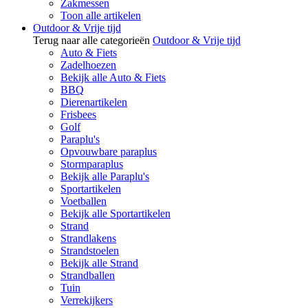
Zakmessen
Toon alle artikelen
Outdoor & Vrije tijd
Terug naar alle categorieën
Outdoor & Vrije tijd
Auto & Fiets
Zadelhoezen
Bekijk alle Auto & Fiets
BBQ
Dierenartikelen
Frisbees
Golf
Paraplu's
Opvouwbare paraplus
Stormparaplus
Bekijk alle Paraplu's
Sportartikelen
Voetballen
Bekijk alle Sportartikelen
Strand
Strandlakens
Strandstoelen
Bekijk alle Strand
Strandballen
Tuin
Verrekijkers