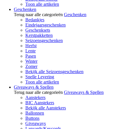
Toon alle artikelen
Geschenken
Terug naar alle categorieën
Geschenken
Bedankjes
Eindejaarsgeschenken
Geschenksets
Kerstpakketten
Seizoensgeschenken
Herfst
Lente
Pasen
Winter
Zomer
Bekijk alle Seizoensgeschenken
Snelle Levering
Toon alle artikelen
Giveaways & Spellen
Terug naar alle categorieën
Giveaways & Spellen
Aanstekers
BIC Aanstekers
Bekijk alle Aanstekers
Ballonnen
Buttons
Giveaways
Lanyards/Keycords