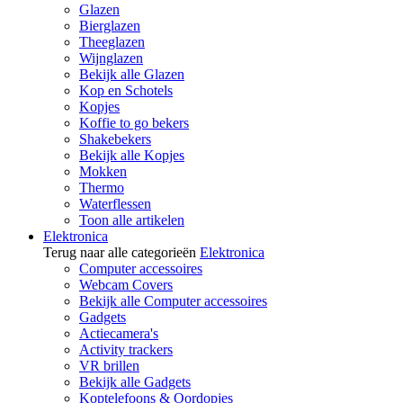
Glazen
Bierglazen
Theeglazen
Wijnglazen
Bekijk alle Glazen
Kop en Schotels
Kopjes
Koffie to go bekers
Shakebekers
Bekijk alle Kopjes
Mokken
Thermo
Waterflessen
Toon alle artikelen
Elektronica
Terug naar alle categorieën
Elektronica
Computer accessoires
Webcam Covers
Bekijk alle Computer accessoires
Gadgets
Actiecamera's
Activity trackers
VR brillen
Bekijk alle Gadgets
Koptelefoons & Oordopjes