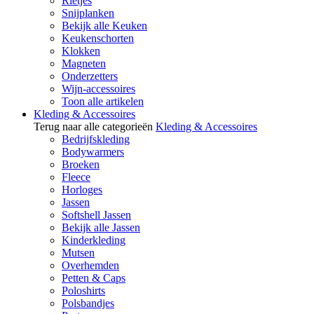
Rietjes
Snijplanken
Bekijk alle Keuken
Keukenschorten
Klokken
Magneten
Onderzetters
Wijn-accessoires
Toon alle artikelen
Kleding & Accessoires
Terug naar alle categorieën
Kleding & Accessoires
Bedrijfskleding
Bodywarmers
Broeken
Fleece
Horloges
Jassen
Softshell Jassen
Bekijk alle Jassen
Kinderkleding
Mutsen
Overhemden
Petten & Caps
Poloshirts
Polsbandjes