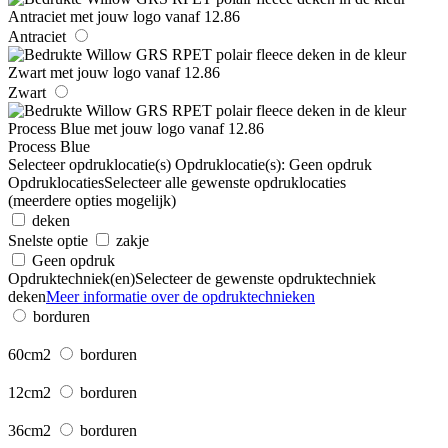
Antraciet
Zwart
Process Blue
Selecteer opdruklocatie(s)
Opdruklocatie(s):
Geen opdruk
Opdruklocaties
Selecteer alle gewenste opdruklocaties
(meerdere opties mogelijk)
deken
Snelste optie
zakje
Geen opdruk
Opdruktechniek(en)
Selecteer de gewenste opdruktechniek
deken
Meer informatie over de opdruktechnieken
borduren
60cm2
borduren
12cm2
borduren
36cm2
borduren