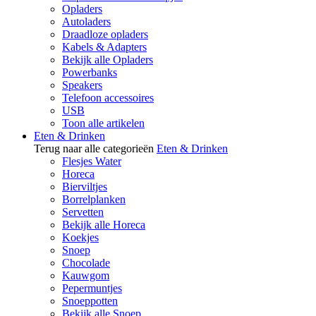
Opladers
Autoladers
Draadloze opladers
Kabels & Adapters
Bekijk alle Opladers
Powerbanks
Speakers
Telefoon accessoires
USB
Toon alle artikelen
Eten & Drinken
Terug naar alle categorieën
Eten & Drinken
Flesjes Water
Horeca
Bierviltjes
Borrelplanken
Servetten
Bekijk alle Horeca
Koekjes
Snoep
Chocolade
Kauwgom
Pepermuntjes
Snoeppotten
Bekijk alle Snoep