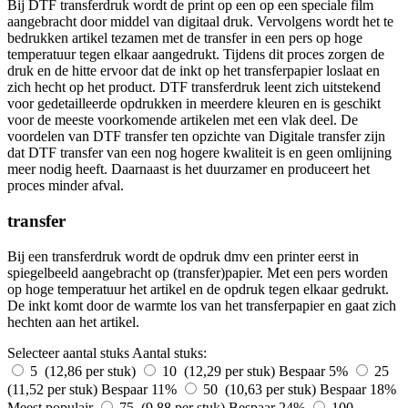
Bij DTF transferdruk wordt de print op een op een speciale film
aangebracht door middel van digitaal druk. Vervolgens wordt het te
bedrukken artikel tezamen met de transfer in een pers op hoge
temperatuur tegen elkaar aangedrukt. Tijdens dit proces zorgen de
druk en de hitte ervoor dat de inkt op het transferpapier loslaat en
zich hecht op het product. DTF transferdruk leent zich uitstekend
voor gedetailleerde opdrukken in meerdere kleuren en is geschikt
voor de meeste voorkomende artikelen met een vlak deel. De
voordelen van DTF transfer ten opzichte van Digitale transfer zijn
dat DTF transfer van een nog hogere kwaliteit is en geen omlijning
meer nodig heeft. Daarnaast is het duurzamer en produceert het
proces minder afval.
transfer
Bij een transferdruk wordt de opdruk dmv een printer eerst in
spiegelbeeld aangebracht op (transfer)papier. Met een pers worden
op hoge temperatuur het artikel en de opdruk tegen elkaar gedrukt.
De inkt komt door de warmte los van het transferpapier en gaat zich
hechten aan het artikel.
Selecteer aantal stuks
Aantal stuks:
5 (12,86 per stuk)
10 (12,29 per stuk)
Bespaar 5%
25
(11,52 per stuk)
Bespaar 11%
50 (10,63 per stuk)
Bespaar 18%
Meest populair
75 (9,88 per stuk)
Bespaar 24%
100