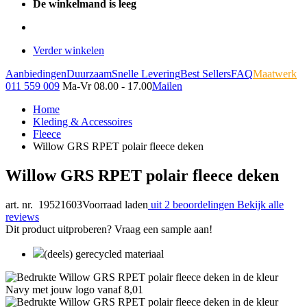
De winkelmand is leeg
Verder winkelen
Aanbiedingen
Duurzaam
Snelle Levering
Best Sellers
FAQ
Maatwerk
011 559 009
Ma-Vr 08.00 - 17.00
Mailen
Home
Kleding & Accessoires
Fleece
Willow GRS RPET polair fleece deken
Willow GRS RPET polair fleece deken
art. nr. 19521603
Voorraad laden
uit 2 beoordelingen
Bekijk alle
reviews
Dit product uitproberen? Vraag een sample aan!
(deels) gerecycled materiaal