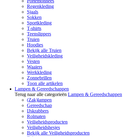
Portemonnees
Regenkleding
Sjaals
Sokken
Sportkleding
T-shirts
Teenslippers
Truien
Hoodies
Bekijk alle Truien
Veiligheidskleding
Vesten
Waaiers
Werkkleding
Zonnebrillen
Toon alle artikelen
Lampen & Gereedschappen
Terug naar alle categorieën
Lampen & Gereedschappen
(Zak)lampen
Gereedschap
IJskrabbers
Rolmaten
Veiligheidsproducten
Veiligheidshesjes
Bekijk alle Veiligheidsproducten