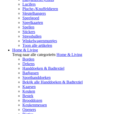
Lucifers
Pluche-/Knuffeldieren
Sleutelhangers
Speelgoed
Speelkaarten
Spellen
Stickers
Stressballen
Winkelwagenmuntjes
Toon alle artikelen
Home & Living
Terug naar alle categorieën
Home & Living
Borden
Dekens
Handdoeken & Badtextiel
Badjassen
Sporthanddoeken
Bekijk alle Handdoeken & Badtextiel
Kaarsen
Keuken
Bestek
Brooddozen
Keukenmessen
Openers