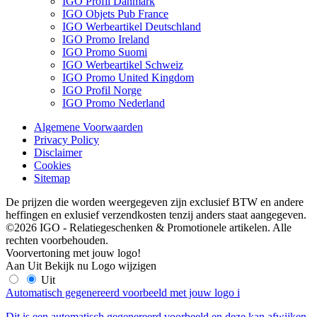
IGO Profil Danmark
IGO Objets Pub France
IGO Werbeartikel Deutschland
IGO Promo Ireland
IGO Promo Suomi
IGO Werbeartikel Schweiz
IGO Promo United Kingdom
IGO Profil Norge
IGO Promo Nederland
Algemene Voorwaarden
Privacy Policy
Disclaimer
Cookies
Sitemap
De prijzen die worden weergegeven zijn exclusief BTW en andere
heffingen en exlusief verzendkosten tenzij anders staat aangegeven.
©2026 IGO - Relatiegeschenken & Promotionele artikelen. Alle
rechten voorbehouden.
Voorvertoning met jouw logo!
Aan
Uit
Bekijk nu
Logo wijzigen
Uit
Automatisch gegenereerd voorbeeld met jouw logo
i
Dit is een automatisch gegenereerd voorbeeld en deze kan afwijken