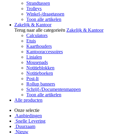
Strandtassen
Trolleys
Winkel-/draagtassen
Toon alle artikelen
Zakelijk & Kantoor
Terug naar alle categorieën
Zakelijk & Kantoor
Calculators
Etuis
Kaarthouders
Kantooraccessoires
Linialen
Mousepads
Notitieblokken
Notitieboeken
Post-It
Rollup banners
Schrijf-/Documentenmappen
Toon alle artikelen
Alle producten
Onze selectie
Aanbiedingen
Snelle Levering
Duurzaam
Nieuw