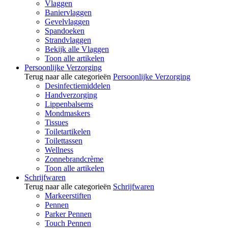
Vlaggen
Baniervlaggen
Gevelvlaggen
Spandoeken
Strandvlaggen
Bekijk alle Vlaggen
Toon alle artikelen
Persoonlijke Verzorging
Terug naar alle categorieën
Persoonlijke Verzorging
Desinfectiemiddelen
Handverzorging
Lippenbalsems
Mondmaskers
Tissues
Toiletartikelen
Toilettassen
Wellness
Zonnebrandcrème
Toon alle artikelen
Schrijfwaren
Terug naar alle categorieën
Schrijfwaren
Markeerstiften
Pennen
Parker Pennen
Touch Pennen