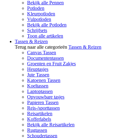
Bekijk alle Pennen
Potloden
Kleurpotloden
Vulpotloden
Bekijk alle Potloden
Schrijfsets
Toon alle artikelen
Tassen & Reizen
Terug naar alle categorieën
Tassen & Reizen
Canvas Tassen
Documententassen
Groenten en Fruit Zakjes
Heuptasjes
Jute Tassen
Katoenen Tassen
Koeltassen
Laptoptassen
Opvouwbare tasjes
Papieren Tassen
Reis-/sporttassen
Reisartikelen
Kofferlabels
Bekijk alle Reisartikelen
Rugtassen
Schoudertassen