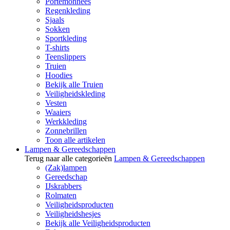
Portemonnees
Regenkleding
Sjaals
Sokken
Sportkleding
T-shirts
Teenslippers
Truien
Hoodies
Bekijk alle Truien
Veiligheidskleding
Vesten
Waaiers
Werkkleding
Zonnebrillen
Toon alle artikelen
Lampen & Gereedschappen
Terug naar alle categorieën
Lampen & Gereedschappen
(Zak)lampen
Gereedschap
IJskrabbers
Rolmaten
Veiligheidsproducten
Veiligheidshesjes
Bekijk alle Veiligheidsproducten