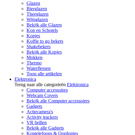
Glazen
Bierglazen
Theeglazen
Wijnglazen
Bekijk alle Glazen
Kop en Schotels
Kopjes
Koffie to go bekers
Shakebekers
Bekijk alle Kopjes
Mokken
Thermo
Waterflessen
Toon alle artikelen
Elektronica
Terug naar alle categorieën
Elektronica
Computer accessoires
Webcam Covers
Bekijk alle Computer accessoires
Gadgets
Actiecamera's
Activity trackers
VR brillen
Bekijk alle Gadgets
Koptelefoons & Oordopjes