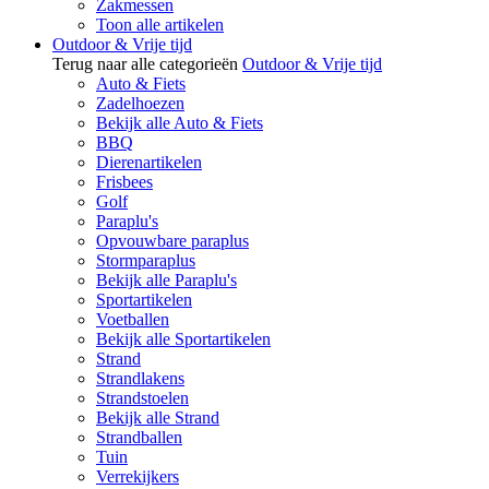
Zakmessen
Toon alle artikelen
Outdoor & Vrije tijd
Terug naar alle categorieën
Outdoor & Vrije tijd
Auto & Fiets
Zadelhoezen
Bekijk alle Auto & Fiets
BBQ
Dierenartikelen
Frisbees
Golf
Paraplu's
Opvouwbare paraplus
Stormparaplus
Bekijk alle Paraplu's
Sportartikelen
Voetballen
Bekijk alle Sportartikelen
Strand
Strandlakens
Strandstoelen
Bekijk alle Strand
Strandballen
Tuin
Verrekijkers