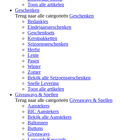
Toon alle artikelen
Geschenken
Terug naar alle categorieën
Geschenken
Bedankjes
Eindejaarsgeschenken
Geschenksets
Kerstpakketten
Seizoensgeschenken
Herfst
Lente
Pasen
Winter
Zomer
Bekijk alle Seizoensgeschenken
Snelle Levering
Toon alle artikelen
Giveaways & Spellen
Terug naar alle categorieën
Giveaways & Spellen
Aanstekers
BIC Aanstekers
Bekijk alle Aanstekers
Ballonnen
Buttons
Giveaways
Lanyards/Keycords