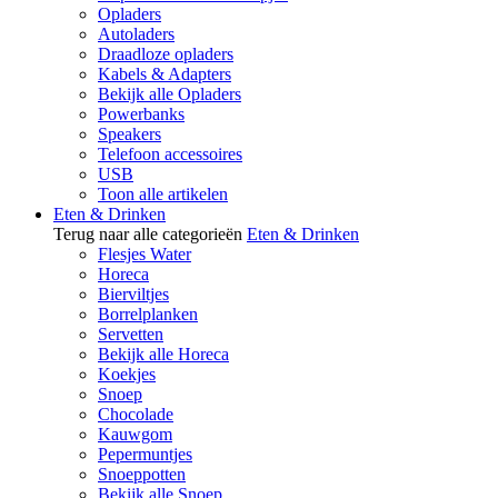
Opladers
Autoladers
Draadloze opladers
Kabels & Adapters
Bekijk alle Opladers
Powerbanks
Speakers
Telefoon accessoires
USB
Toon alle artikelen
Eten & Drinken
Terug naar alle categorieën
Eten & Drinken
Flesjes Water
Horeca
Bierviltjes
Borrelplanken
Servetten
Bekijk alle Horeca
Koekjes
Snoep
Chocolade
Kauwgom
Pepermuntjes
Snoeppotten
Bekijk alle Snoep