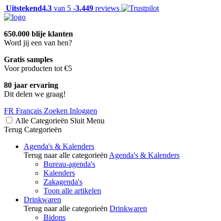
Uitstekend
4.3
van 5 -
3.449
reviews
650.000 blije klanten
Word jij een van hen?
Gratis samples
Voor producten tot €5
80 jaar ervaring
Dit delen we graag!
FR
Français
Zoeken
Inloggen
Alle Categorieën
Sluit
Menu
Terug
Categorieën
Agenda's & Kalenders
Terug naar alle categorieën
Agenda's & Kalenders
Bureau-agenda's
Kalenders
Zakagenda's
Toon alle artikelen
Drinkwaren
Terug naar alle categorieën
Drinkwaren
Bidons