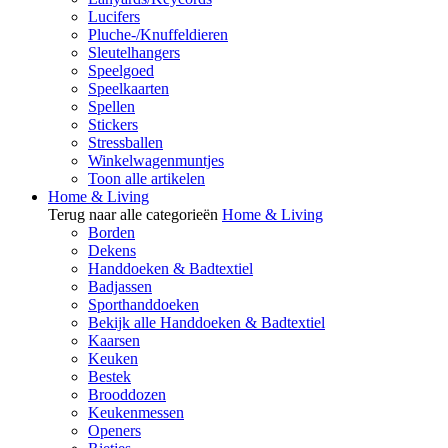
Lucifers
Pluche-/Knuffeldieren
Sleutelhangers
Speelgoed
Speelkaarten
Spellen
Stickers
Stressballen
Winkelwagenmuntjes
Toon alle artikelen
Home & Living
Terug naar alle categorieën
Home & Living
Borden
Dekens
Handdoeken & Badtextiel
Badjassen
Sporthanddoeken
Bekijk alle Handdoeken & Badtextiel
Kaarsen
Keuken
Bestek
Brooddozen
Keukenmessen
Openers