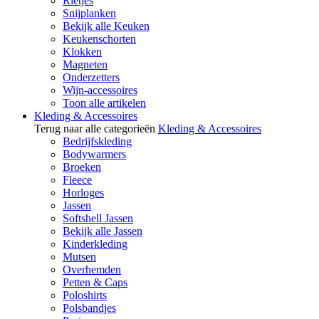
Rietjes
Snijplanken
Bekijk alle Keuken
Keukenschorten
Klokken
Magneten
Onderzetters
Wijn-accessoires
Toon alle artikelen
Kleding & Accessoires
Terug naar alle categorieën
Kleding & Accessoires
Bedrijfskleding
Bodywarmers
Broeken
Fleece
Horloges
Jassen
Softshell Jassen
Bekijk alle Jassen
Kinderkleding
Mutsen
Overhemden
Petten & Caps
Poloshirts
Polsbandjes