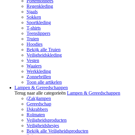
Portemonnees
Regenkleding
Sjaals
Sokken
Sportkleding
T-shirts
Teenslippers
Truien
Hoodies
Bekijk alle Truien
Veiligheidskleding
Vesten
Waaiers
Werkkleding
Zonnebrillen
Toon alle artikelen
Lampen & Gereedschappen
Terug naar alle categorieën
Lampen & Gereedschappen
(Zak)lampen
Gereedschap
IJskrabbers
Rolmaten
Veiligheidsproducten
Veiligheidshesjes
Bekijk alle Veiligheidsproducten