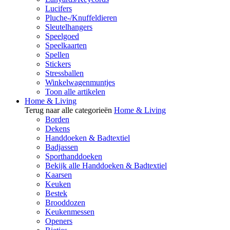
Lucifers
Pluche-/Knuffeldieren
Sleutelhangers
Speelgoed
Speelkaarten
Spellen
Stickers
Stressballen
Winkelwagenmuntjes
Toon alle artikelen
Home & Living
Terug naar alle categorieën
Home & Living
Borden
Dekens
Handdoeken & Badtextiel
Badjassen
Sporthanddoeken
Bekijk alle Handdoeken & Badtextiel
Kaarsen
Keuken
Bestek
Brooddozen
Keukenmessen
Openers