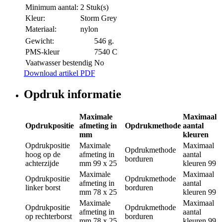
Minimum aantal:
2 Stuk(s)
Kleur:
Storm Grey
Materiaal:
nylon
Gewicht:
546 g.
PMS-kleur
7540 C
Vaatwasser bestendig
No
Download artikel PDF
Opdruk informatie
Maximale
Maximaal
Opdrukpositie
afmeting in
Opdrukmethode
aantal
mm
kleuren
Opdrukpositie
Maximale
Maximaal
Opdrukmethode
hoog op de
afmeting in
aantal
borduren
achterzijde
mm
99 x 25
kleuren
99
Maximale
Maximaal
Opdrukpositie
Opdrukmethode
afmeting in
aantal
linker borst
borduren
mm
78 x 25
kleuren
99
Maximale
Maximaal
Opdrukpositie
Opdrukmethode
afmeting in
aantal
op rechterborst
borduren
mm
78 x 25
kleuren
99