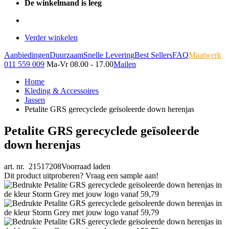
De winkelmand is leeg
Verder winkelen
Aanbiedingen
Duurzaam
Snelle Levering
Best Sellers
FAQ
Maatwerk
011 559 009
Ma-Vr 08.00 - 17.00
Mailen
Home
Kleding & Accessoires
Jassen
Petalite GRS gerecyclede geïsoleerde down herenjas
Petalite GRS gerecyclede geïsoleerde
down herenjas
art. nr. 21517208
Voorraad laden
Dit product uitproberen? Vraag een sample aan!