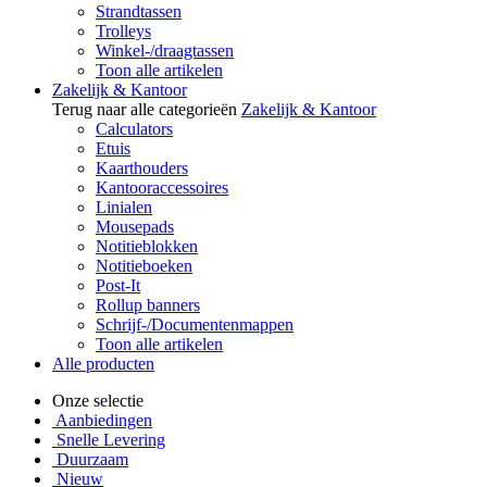
Strandtassen
Trolleys
Winkel-/draagtassen
Toon alle artikelen
Zakelijk & Kantoor
Terug naar alle categorieën
Zakelijk & Kantoor
Calculators
Etuis
Kaarthouders
Kantooraccessoires
Linialen
Mousepads
Notitieblokken
Notitieboeken
Post-It
Rollup banners
Schrijf-/Documentenmappen
Toon alle artikelen
Alle producten
Onze selectie
Aanbiedingen
Snelle Levering
Duurzaam
Nieuw