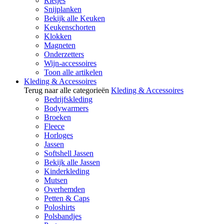
Rietjes
Snijplanken
Bekijk alle Keuken
Keukenschorten
Klokken
Magneten
Onderzetters
Wijn-accessoires
Toon alle artikelen
Kleding & Accessoires
Terug naar alle categorieën
Kleding & Accessoires
Bedrijfskleding
Bodywarmers
Broeken
Fleece
Horloges
Jassen
Softshell Jassen
Bekijk alle Jassen
Kinderkleding
Mutsen
Overhemden
Petten & Caps
Poloshirts
Polsbandjes