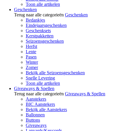
Toon alle artikelen
Geschenken
Terug naar alle categorieën
Geschenken
Bedankjes
Eindejaarsgeschenken
Geschenksets
Kerstpakketten
Seizoensgeschenken
Herfst
Lente
Pasen
Winter
Zomer
Bekijk alle Seizoensgeschenken
Snelle Levering
Toon alle artikelen
Giveaways & Spellen
Terug naar alle categorieën
Giveaways & Spellen
Aanstekers
BIC Aanstekers
Bekijk alle Aanstekers
Ballonnen
Buttons
Giveaways
Lanyards/Keycords