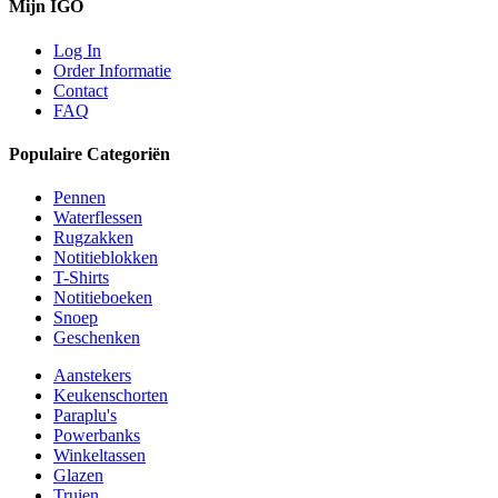
Mijn IGO
Log In
Order Informatie
Contact
FAQ
Populaire Categoriën
Pennen
Waterflessen
Rugzakken
Notitieblokken
T-Shirts
Notitieboeken
Snoep
Geschenken
Aanstekers
Keukenschorten
Paraplu's
Powerbanks
Winkeltassen
Glazen
Truien