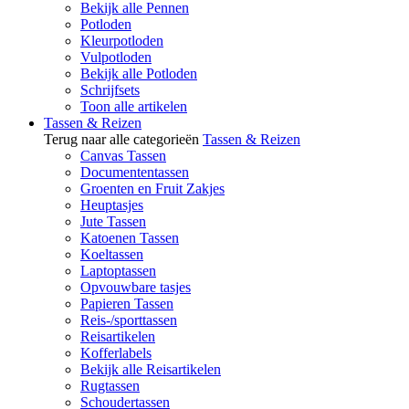
Bekijk alle Pennen
Potloden
Kleurpotloden
Vulpotloden
Bekijk alle Potloden
Schrijfsets
Toon alle artikelen
Tassen & Reizen
Terug naar alle categorieën
Tassen & Reizen
Canvas Tassen
Documententassen
Groenten en Fruit Zakjes
Heuptasjes
Jute Tassen
Katoenen Tassen
Koeltassen
Laptoptassen
Opvouwbare tasjes
Papieren Tassen
Reis-/sporttassen
Reisartikelen
Kofferlabels
Bekijk alle Reisartikelen
Rugtassen
Schoudertassen