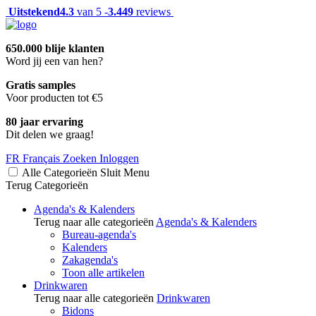
Uitstekend
4.3
van 5 -
3.449
reviews
650.000 blije klanten
Word jij een van hen?
Gratis samples
Voor producten tot €5
80 jaar ervaring
Dit delen we graag!
FR
Français
Zoeken
Inloggen
Alle Categorieën
Sluit
Menu
Terug
Categorieën
Agenda's & Kalenders
Terug naar alle categorieën
Agenda's & Kalenders
Bureau-agenda's
Kalenders
Zakagenda's
Toon alle artikelen
Drinkwaren
Terug naar alle categorieën
Drinkwaren
Bidons