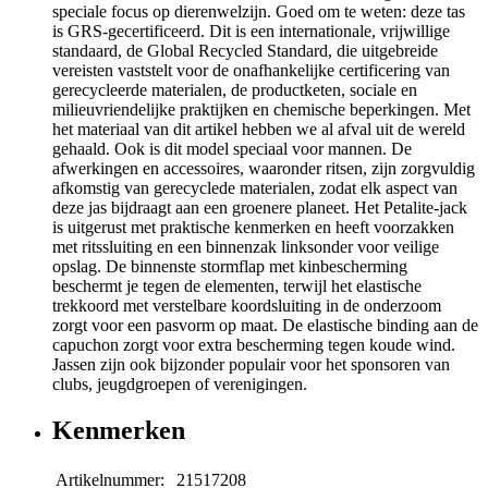
speciale focus op dierenwelzijn. Goed om te weten: deze tas
is GRS-gecertificeerd. Dit is een internationale, vrijwillige
standaard, de Global Recycled Standard, die uitgebreide
vereisten vaststelt voor de onafhankelijke certificering van
gerecycleerde materialen, de productketen, sociale en
milieuvriendelijke praktijken en chemische beperkingen. Met
het materiaal van dit artikel hebben we al afval uit de wereld
gehaald. Ook is dit model speciaal voor mannen. De
afwerkingen en accessoires, waaronder ritsen, zijn zorgvuldig
afkomstig van gerecyclede materialen, zodat elk aspect van
deze jas bijdraagt ​​aan een groenere planeet. Het Petalite-jack
is uitgerust met praktische kenmerken en heeft voorzakken
met ritssluiting en een binnenzak linksonder voor veilige
opslag. De binnenste stormflap met kinbescherming
beschermt je tegen de elementen, terwijl het elastische
trekkoord met verstelbare koordsluiting in de onderzoom
zorgt voor een pasvorm op maat. De elastische binding aan de
capuchon zorgt voor extra bescherming tegen koude wind.
Jassen zijn ook bijzonder populair voor het sponsoren van
clubs, jeugdgroepen of verenigingen.
Kenmerken
Artikelnummer:
21517208