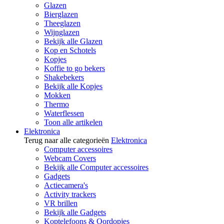
Glazen
Bierglazen
Theeglazen
Wijnglazen
Bekijk alle Glazen
Kop en Schotels
Kopjes
Koffie to go bekers
Shakebekers
Bekijk alle Kopjes
Mokken
Thermo
Waterflessen
Toon alle artikelen
Elektronica
Terug naar alle categorieën
Elektronica
Computer accessoires
Webcam Covers
Bekijk alle Computer accessoires
Gadgets
Actiecamera's
Activity trackers
VR brillen
Bekijk alle Gadgets
Koptelefoons & Oordopjes