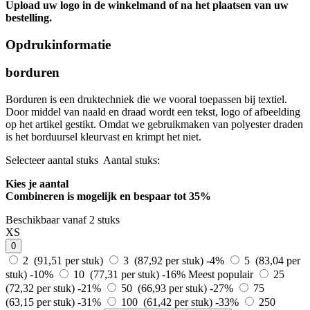
Upload uw logo in de winkelmand of na het plaatsen van uw
bestelling.
Opdrukinformatie
borduren
Borduren is een druktechniek die we vooral toepassen bij textiel.
Door middel van naald en draad wordt een tekst, logo of afbeelding
op het artikel gestikt. Omdat we gebruikmaken van polyester draden
is het borduursel kleurvast en krimpt het niet.
Selecteer aantal stuks
Aantal stuks:
Kies je aantal
Combineren is mogelijk en
bespaar tot 35%
Beschikbaar vanaf 2 stuks
XS
0
2 (91,51 per stuk)
3 (87,92 per stuk)
-4%
5 (83,04 per
stuk)
-10%
10 (77,31 per stuk)
-16%
Meest populair
25
(72,32 per stuk)
-21%
50 (66,93 per stuk)
-27%
75
(63,15 per stuk)
-31%
100 (61,42 per stuk)
-33%
250