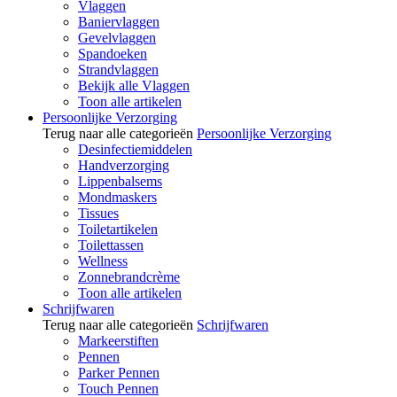
Vlaggen
Baniervlaggen
Gevelvlaggen
Spandoeken
Strandvlaggen
Bekijk alle Vlaggen
Toon alle artikelen
Persoonlijke Verzorging
Terug naar alle categorieën
Persoonlijke Verzorging
Desinfectiemiddelen
Handverzorging
Lippenbalsems
Mondmaskers
Tissues
Toiletartikelen
Toilettassen
Wellness
Zonnebrandcrème
Toon alle artikelen
Schrijfwaren
Terug naar alle categorieën
Schrijfwaren
Markeerstiften
Pennen
Parker Pennen
Touch Pennen