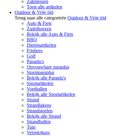
Zakmessen
Toon alle artikelen
Outdoor & Vrije tijd
Terug naar alle categorieën
Outdoor & Vrije tijd
Auto & Fiets
Zadelhoezen
Bekijk alle Auto & Fiets
BBQ
Dierenartikelen
Frisbees
Golf
Paraplu's
Opvouwbare paraplus
Stormparaplus
Bekijk alle Paraplu's
Sportartikelen
Voetballen
Bekijk alle Sportartikelen
Strand
Strandlakens
Strandstoelen
Bekijk alle Strand
Strandballen
Tuin
Verrekijkers