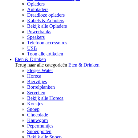
Opladers
Autoladers
Draadloze opladers
Kabels & Adapters
Bekijk alle Opladers
Powerbanks
Speakers
Telefoon accessoires
USB
Toon alle artikelen
Eten & Drinken
Terug naar alle categorieën
Eten & Drinken
Flesjes Water
Horeca
Bierviltjes
Borrelplanken
Servetten
Bekijk alle Horeca
Koekjes
Snoep
Chocolade
Kauwgom
Pepermuntjes
Snoeppotten
Bekijk alle Snoep