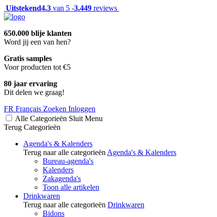
Uitstekend
4.3
van 5 -
3.449
reviews
650.000 blije klanten
Word jij een van hen?
Gratis samples
Voor producten tot €5
80 jaar ervaring
Dit delen we graag!
FR
Français
Zoeken
Inloggen
Alle Categorieën
Sluit
Menu
Terug
Categorieën
Agenda's & Kalenders
Terug naar alle categorieën
Agenda's & Kalenders
Bureau-agenda's
Kalenders
Zakagenda's
Toon alle artikelen
Drinkwaren
Terug naar alle categorieën
Drinkwaren
Bidons