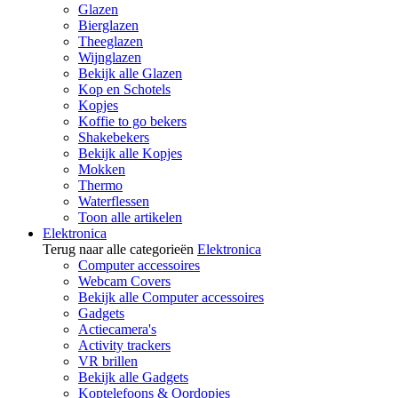
Glazen
Bierglazen
Theeglazen
Wijnglazen
Bekijk alle Glazen
Kop en Schotels
Kopjes
Koffie to go bekers
Shakebekers
Bekijk alle Kopjes
Mokken
Thermo
Waterflessen
Toon alle artikelen
Elektronica
Terug naar alle categorieën
Elektronica
Computer accessoires
Webcam Covers
Bekijk alle Computer accessoires
Gadgets
Actiecamera's
Activity trackers
VR brillen
Bekijk alle Gadgets
Koptelefoons & Oordopjes