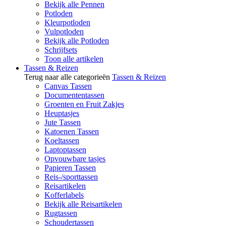
Bekijk alle Pennen
Potloden
Kleurpotloden
Vulpotloden
Bekijk alle Potloden
Schrijfsets
Toon alle artikelen
Tassen & Reizen
Terug naar alle categorieën
Tassen & Reizen
Canvas Tassen
Documententassen
Groenten en Fruit Zakjes
Heuptasjes
Jute Tassen
Katoenen Tassen
Koeltassen
Laptoptassen
Opvouwbare tasjes
Papieren Tassen
Reis-/sporttassen
Reisartikelen
Kofferlabels
Bekijk alle Reisartikelen
Rugtassen
Schoudertassen