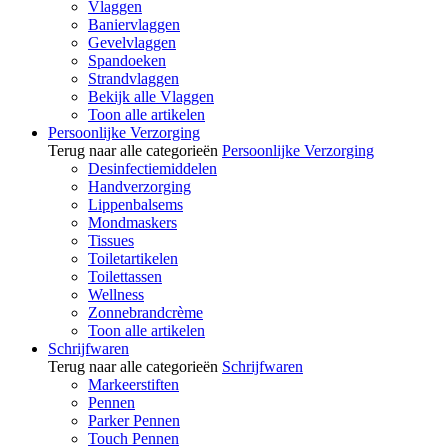
Vlaggen
Baniervlaggen
Gevelvlaggen
Spandoeken
Strandvlaggen
Bekijk alle Vlaggen
Toon alle artikelen
Persoonlijke Verzorging
Terug naar alle categorieën
Persoonlijke Verzorging
Desinfectiemiddelen
Handverzorging
Lippenbalsems
Mondmaskers
Tissues
Toiletartikelen
Toilettassen
Wellness
Zonnebrandcrème
Toon alle artikelen
Schrijfwaren
Terug naar alle categorieën
Schrijfwaren
Markeerstiften
Pennen
Parker Pennen
Touch Pennen