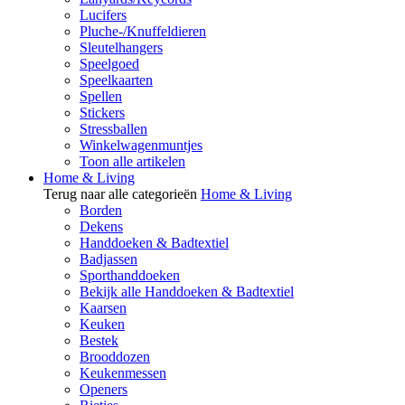
Lucifers
Pluche-/Knuffeldieren
Sleutelhangers
Speelgoed
Speelkaarten
Spellen
Stickers
Stressballen
Winkelwagenmuntjes
Toon alle artikelen
Home & Living
Terug naar alle categorieën
Home & Living
Borden
Dekens
Handdoeken & Badtextiel
Badjassen
Sporthanddoeken
Bekijk alle Handdoeken & Badtextiel
Kaarsen
Keuken
Bestek
Brooddozen
Keukenmessen
Openers