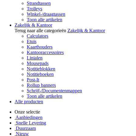
Strandtassen
Trolleys
Winkel-/draagtassen
Toon alle artikelen
Zakelijk & Kantoor
Terug naar alle categorieën
Zakelijk & Kantoor
Calculators
Etuis
Kaarthouders
Kantooraccessoires
Linialen
Mousepads
Notitieblokken
Notitieboeken
Post-It
Rollup banners
Schrijf-/Documentenmappen
Toon alle artikelen
Alle producten
Onze selectie
Aanbiedingen
Snelle Levering
Duurzaam
Nieuw