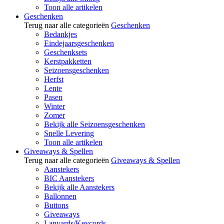
Toon alle artikelen
Geschenken
Terug naar alle categorieën
Geschenken
Bedankjes
Eindejaarsgeschenken
Geschenksets
Kerstpakketten
Seizoensgeschenken
Herfst
Lente
Pasen
Winter
Zomer
Bekijk alle Seizoensgeschenken
Snelle Levering
Toon alle artikelen
Giveaways & Spellen
Terug naar alle categorieën
Giveaways & Spellen
Aanstekers
BIC Aanstekers
Bekijk alle Aanstekers
Ballonnen
Buttons
Giveaways
Lanyards/Keycords