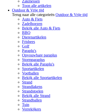
Zakmessen
Toon alle artikelen
Outdoor & Vrije tijd
Terug naar alle categorieën
Outdoor & Vrije tijd
Auto & Fiets
Zadelhoezen
Bekijk alle Auto & Fiets
BBQ
Dierenartikelen
Frisbees
Golf
Paraplu's
Opvouwbare paraplus
Stormparaplus
Bekijk alle Paraplu's
Sportartikelen
Voetballen
Bekijk alle Sportartikelen
Strand
Strandlakens
Strandstoelen
Bekijk alle Strand
Strandballen
Tuin
Verrekijkers