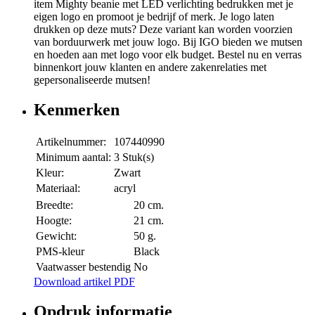
item Mighty beanie met LED verlichting bedrukken met je
eigen logo en promoot je bedrijf of merk. Je logo laten
drukken op deze muts? Deze variant kan worden voorzien
van borduurwerk met jouw logo. Bij IGO bieden we mutsen
en hoeden aan met logo voor elk budget. Bestel nu en verras
binnenkort jouw klanten en andere zakenrelaties met
gepersonaliseerde mutsen!
Kenmerken
Artikelnummer:
107440990
Minimum aantal:
3 Stuk(s)
Kleur:
Zwart
Materiaal:
acryl
Breedte:
20 cm.
Hoogte:
21 cm.
Gewicht:
50 g.
PMS-kleur
Black
Vaatwasser bestendig
No
Download artikel PDF
Opdruk informatie