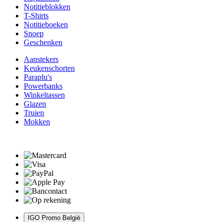
Notitieblokken
T-Shirts
Notitieboeken
Snoep
Geschenken
Aanstekers
Keukenschorten
Paraplu's
Powerbanks
Winkeltassen
Glazen
Truien
Mokken
IGO Promo België