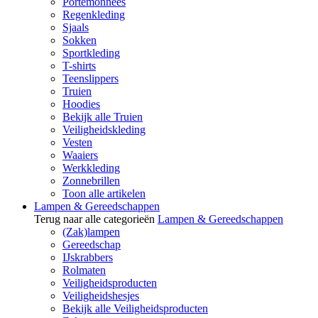
Portemonnees
Regenkleding
Sjaals
Sokken
Sportkleding
T-shirts
Teenslippers
Truien
Hoodies
Bekijk alle Truien
Veiligheidskleding
Vesten
Waaiers
Werkkleding
Zonnebrillen
Toon alle artikelen
Lampen & Gereedschappen
Terug naar alle categorieën
Lampen & Gereedschappen
(Zak)lampen
Gereedschap
IJskrabbers
Rolmaten
Veiligheidsproducten
Veiligheidshesjes
Bekijk alle Veiligheidsproducten