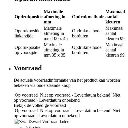
Maximale
Maximaal
Opdrukpositie
afmeting in
Opdrukmethode
aantal
mm
kleuren
Maximale
Maximaal
Opdrukpositie
Opdrukmethode
afmeting in
aantal
linkerzijde
borduren
mm
100 x 45
kleuren
99
Maximale
Maximaal
Opdrukpositie
Opdrukmethode
afmeting in
aantal
op voorzijde
borduren
mm
35 x 35
kleuren
99
Voorraad
De actuele voorraadinformatie van het product kan worden
bekeken via onderstaande knop
Op voorraad
Niet op voorraad - Leverdatum bekend
Niet
op voorraad - Leverdatum onbekend
Bekijk de volledige voorraad
Op voorraad
Niet op voorraad - Leverdatum bekend
Niet
op voorraad - Leverdatum onbekend
Zwart
Voorraad laden
{0} stuks