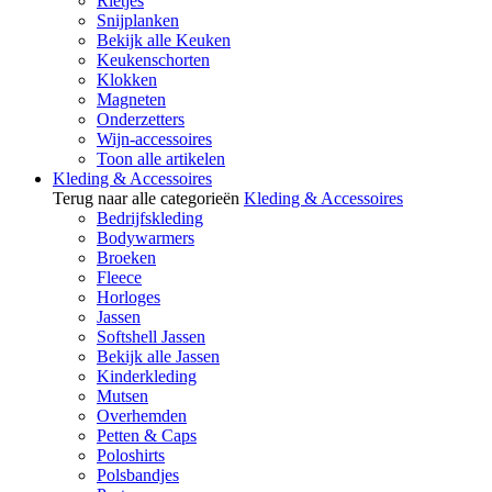
Rietjes
Snijplanken
Bekijk alle Keuken
Keukenschorten
Klokken
Magneten
Onderzetters
Wijn-accessoires
Toon alle artikelen
Kleding & Accessoires
Terug naar alle categorieën
Kleding & Accessoires
Bedrijfskleding
Bodywarmers
Broeken
Fleece
Horloges
Jassen
Softshell Jassen
Bekijk alle Jassen
Kinderkleding
Mutsen
Overhemden
Petten & Caps
Poloshirts
Polsbandjes