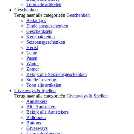
Toon alle artikelen
Geschenken
Terug naar alle categorieën
Geschenken
Bedankjes
Eindejaarsgeschenken
Geschenksets
Kerstpakketten
Seizoensgeschenken
Herfst
Lente
Pasen
Winter
Zomer
Bekijk alle Seizoensgeschenken
Snelle Levering
Toon alle artikelen
Giveaways & Spellen
Terug naar alle categorieën
Giveaways & Spellen
Aanstekers
BIC Aanstekers
Bekijk alle Aanstekers
Ballonnen
Buttons
Giveaways
Lanyards/Keycords