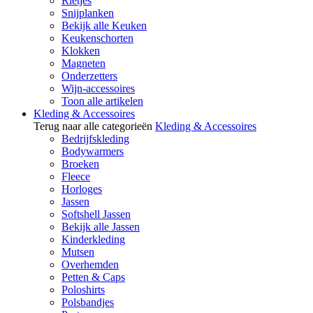
Rietjes
Snijplanken
Bekijk alle Keuken
Keukenschorten
Klokken
Magneten
Onderzetters
Wijn-accessoires
Toon alle artikelen
Kleding & Accessoires
Terug naar alle categorieën
Kleding & Accessoires
Bedrijfskleding
Bodywarmers
Broeken
Fleece
Horloges
Jassen
Softshell Jassen
Bekijk alle Jassen
Kinderkleding
Mutsen
Overhemden
Petten & Caps
Poloshirts
Polsbandjes