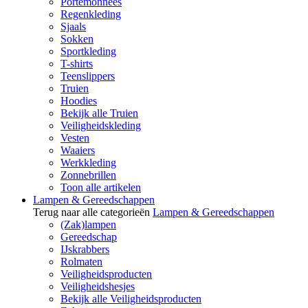
Portemonnees
Regenkleding
Sjaals
Sokken
Sportkleding
T-shirts
Teenslippers
Truien
Hoodies
Bekijk alle Truien
Veiligheidskleding
Vesten
Waaiers
Werkkleding
Zonnebrillen
Toon alle artikelen
Lampen & Gereedschappen
Terug naar alle categorieën
Lampen & Gereedschappen
(Zak)lampen
Gereedschap
IJskrabbers
Rolmaten
Veiligheidsproducten
Veiligheidshesjes
Bekijk alle Veiligheidsproducten