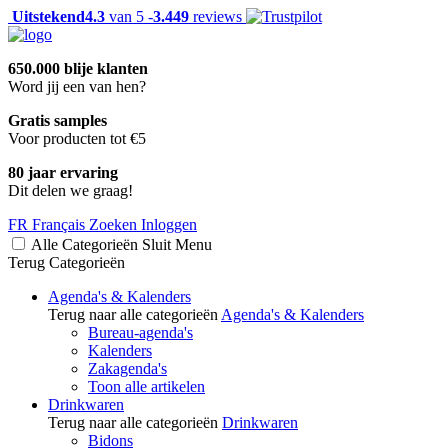
Uitstekend
4.3
van 5 -
3.449
reviews
650.000 blije klanten
Word jij een van hen?
Gratis samples
Voor producten tot €5
80 jaar ervaring
Dit delen we graag!
FR
Français
Zoeken
Inloggen
Alle Categorieën
Sluit
Menu
Terug
Categorieën
Agenda's & Kalenders
Terug naar alle categorieën
Agenda's & Kalenders
Bureau-agenda's
Kalenders
Zakagenda's
Toon alle artikelen
Drinkwaren
Terug naar alle categorieën
Drinkwaren
Bidons