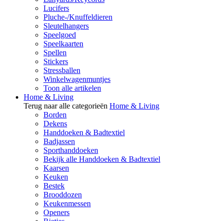
Lucifers
Pluche-/Knuffeldieren
Sleutelhangers
Speelgoed
Speelkaarten
Spellen
Stickers
Stressballen
Winkelwagenmuntjes
Toon alle artikelen
Home & Living
Terug naar alle categorieën
Home & Living
Borden
Dekens
Handdoeken & Badtextiel
Badjassen
Sporthanddoeken
Bekijk alle Handdoeken & Badtextiel
Kaarsen
Keuken
Bestek
Brooddozen
Keukenmessen
Openers