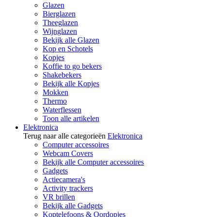
Glazen
Bierglazen
Theeglazen
Wijnglazen
Bekijk alle Glazen
Kop en Schotels
Kopjes
Koffie to go bekers
Shakebekers
Bekijk alle Kopjes
Mokken
Thermo
Waterflessen
Toon alle artikelen
Elektronica
Terug naar alle categorieën
Elektronica
Computer accessoires
Webcam Covers
Bekijk alle Computer accessoires
Gadgets
Actiecamera's
Activity trackers
VR brillen
Bekijk alle Gadgets
Koptelefoons & Oordopjes