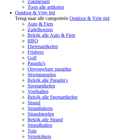
Zakmessen
Toon alle artikelen
Outdoor & Vrije tijd
Terug naar alle categorieën
Outdoor & Vrije tijd
Auto & Fiets
Zadelhoezen
Bekijk alle Auto & Fiets
BBQ
Dierenartikelen
Frisbees
Golf
Paraplu's
Opvouwbare paraplus
Stormparaplus
Bekijk alle Paraplu's
Sportartikelen
Voetballen
Bekijk alle Sportartikelen
Strand
Strandlakens
Strandstoelen
Bekijk alle Strand
Strandballen
Tuin
Verrekijkers