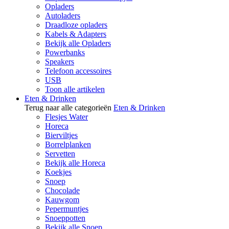
Opladers
Autoladers
Draadloze opladers
Kabels & Adapters
Bekijk alle Opladers
Powerbanks
Speakers
Telefoon accessoires
USB
Toon alle artikelen
Eten & Drinken
Terug naar alle categorieën
Eten & Drinken
Flesjes Water
Horeca
Bierviltjes
Borrelplanken
Servetten
Bekijk alle Horeca
Koekjes
Snoep
Chocolade
Kauwgom
Pepermuntjes
Snoeppotten
Bekijk alle Snoep