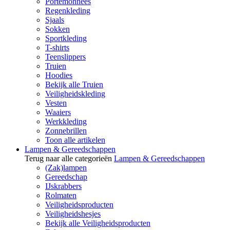
Portemonnees
Regenkleding
Sjaals
Sokken
Sportkleding
T-shirts
Teenslippers
Truien
Hoodies
Bekijk alle Truien
Veiligheidskleding
Vesten
Waaiers
Werkkleding
Zonnebrillen
Toon alle artikelen
Lampen & Gereedschappen
Terug naar alle categorieën
Lampen & Gereedschappen
(Zak)lampen
Gereedschap
IJskrabbers
Rolmaten
Veiligheidsproducten
Veiligheidshesjes
Bekijk alle Veiligheidsproducten