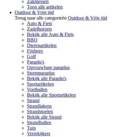
Zakmessen
Toon alle artikelen
Outdoor & Vrije tijd
Terug naar alle categorieën
Outdoor & Vrije tijd
Auto & Fiets
Zadelhoezen
Bekijk alle Auto & Fiets
BBQ
Dierenartikelen
Frisbees
Golf
Paraplu's
Opvouwbare paraplus
Stormparaplus
Bekijk alle Paraplu's
Sportartikelen
Voetballen
Bekijk alle Sportartikelen
Strand
Strandlakens
Strandstoelen
Bekijk alle Strand
Strandballen
Tuin
Verrekijkers