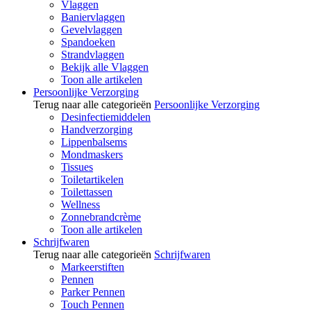
Vlaggen
Baniervlaggen
Gevelvlaggen
Spandoeken
Strandvlaggen
Bekijk alle Vlaggen
Toon alle artikelen
Persoonlijke Verzorging
Terug naar alle categorieën
Persoonlijke Verzorging
Desinfectiemiddelen
Handverzorging
Lippenbalsems
Mondmaskers
Tissues
Toiletartikelen
Toilettassen
Wellness
Zonnebrandcrème
Toon alle artikelen
Schrijfwaren
Terug naar alle categorieën
Schrijfwaren
Markeerstiften
Pennen
Parker Pennen
Touch Pennen