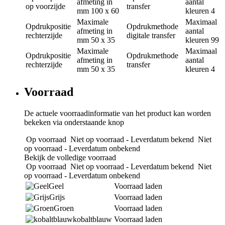
afmeting in
aantal
op voorzijde
transfer
mm
100 x 60
kleuren
4
Maximale
Maximaal
Opdrukpositie
Opdrukmethode
afmeting in
aantal
rechterzijde
digitale transfer
mm
50 x 35
kleuren
99
Maximale
Maximaal
Opdrukpositie
Opdrukmethode
afmeting in
aantal
rechterzijde
transfer
mm
50 x 35
kleuren
4
Voorraad
De actuele voorraadinformatie van het product kan worden
bekeken via onderstaande knop
Op voorraad
Niet op voorraad - Leverdatum bekend
Niet
op voorraad - Leverdatum onbekend
Bekijk de volledige voorraad
Op voorraad
Niet op voorraad - Leverdatum bekend
Niet
op voorraad - Leverdatum onbekend
Geel
Voorraad laden
Grijs
Voorraad laden
Groen
Voorraad laden
kobaltblauw
Voorraad laden