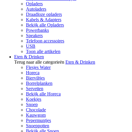
Opladers
Autoladers
Draadloze opladers
Kabels & Adapters
Bekijk alle Opladers
Powerbanks
Speakers
Telefoon accessoires
USB
Toon alle artikelen
Eten & Drinken
Terug naar alle categorieën
Eten & Drinken
Flesjes Water
Horeca
Bierviltjes
Borrelplanken
Servetten
Bekijk alle Horeca
Koekjes
Snoep
Chocolade
Kauwgom
Pepermuntjes
Snoeppotten
Bekijk alle Snoep