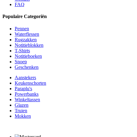
FAQ
Populaire Categoriën
Pennen
Waterflessen
Rugzakken
Notitieblokken
T-Shirts
Notitieboeken
Snoep
Geschenken
Aanstekers
Keukenschorten
Paraplu's
Powerbanks
Winkeltassen
Glazen
Truien
Mokken