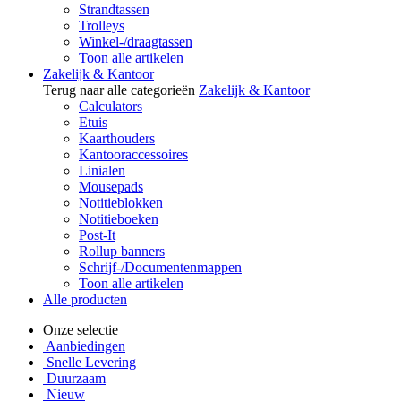
Strandtassen
Trolleys
Winkel-/draagtassen
Toon alle artikelen
Zakelijk & Kantoor
Terug naar alle categorieën
Zakelijk & Kantoor
Calculators
Etuis
Kaarthouders
Kantooraccessoires
Linialen
Mousepads
Notitieblokken
Notitieboeken
Post-It
Rollup banners
Schrijf-/Documentenmappen
Toon alle artikelen
Alle producten
Onze selectie
Aanbiedingen
Snelle Levering
Duurzaam
Nieuw