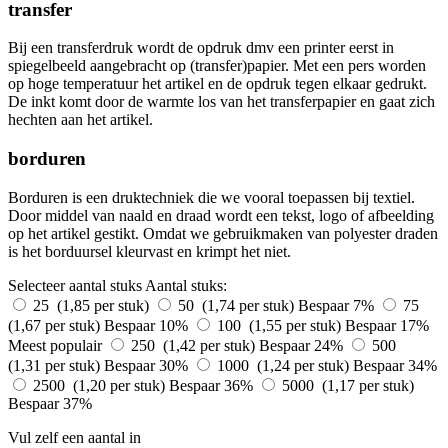
transfer
Bij een transferdruk wordt de opdruk dmv een printer eerst in
spiegelbeeld aangebracht op (transfer)papier. Met een pers worden
op hoge temperatuur het artikel en de opdruk tegen elkaar gedrukt.
De inkt komt door de warmte los van het transferpapier en gaat zich
hechten aan het artikel.
borduren
Borduren is een druktechniek die we vooral toepassen bij textiel.
Door middel van naald en draad wordt een tekst, logo of afbeelding
op het artikel gestikt. Omdat we gebruikmaken van polyester draden
is het borduursel kleurvast en krimpt het niet.
Selecteer aantal stuks
Aantal stuks:
25 (1,85 per stuk)
50 (1,74 per stuk)
Bespaar 7%
75
(1,67 per stuk)
Bespaar 10%
100 (1,55 per stuk)
Bespaar 17%
Meest populair
250 (1,42 per stuk)
Bespaar 24%
500
(1,31 per stuk)
Bespaar 30%
1000 (1,24 per stuk)
Bespaar 34%
2500 (1,20 per stuk)
Bespaar 36%
5000 (1,17 per stuk)
Bespaar 37%
Vul zelf een aantal in