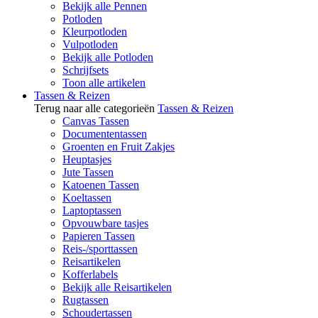
Bekijk alle Pennen
Potloden
Kleurpotloden
Vulpotloden
Bekijk alle Potloden
Schrijfsets
Toon alle artikelen
Tassen & Reizen
Terug naar alle categorieën
Tassen & Reizen
Canvas Tassen
Documententassen
Groenten en Fruit Zakjes
Heuptasjes
Jute Tassen
Katoenen Tassen
Koeltassen
Laptoptassen
Opvouwbare tasjes
Papieren Tassen
Reis-/sporttassen
Reisartikelen
Kofferlabels
Bekijk alle Reisartikelen
Rugtassen
Schoudertassen