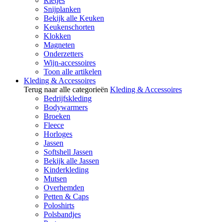
Rietjes
Snijplanken
Bekijk alle Keuken
Keukenschorten
Klokken
Magneten
Onderzetters
Wijn-accessoires
Toon alle artikelen
Kleding & Accessoires
Terug naar alle categorieën
Kleding & Accessoires
Bedrijfskleding
Bodywarmers
Broeken
Fleece
Horloges
Jassen
Softshell Jassen
Bekijk alle Jassen
Kinderkleding
Mutsen
Overhemden
Petten & Caps
Poloshirts
Polsbandjes