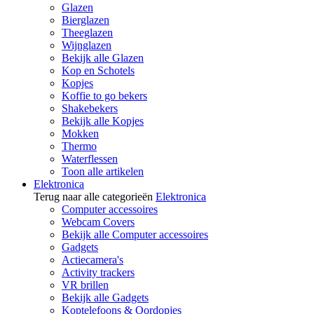
Glazen
Bierglazen
Theeglazen
Wijnglazen
Bekijk alle Glazen
Kop en Schotels
Kopjes
Koffie to go bekers
Shakebekers
Bekijk alle Kopjes
Mokken
Thermo
Waterflessen
Toon alle artikelen
Elektronica
Terug naar alle categorieën
Elektronica
Computer accessoires
Webcam Covers
Bekijk alle Computer accessoires
Gadgets
Actiecamera's
Activity trackers
VR brillen
Bekijk alle Gadgets
Koptelefoons & Oordopjes