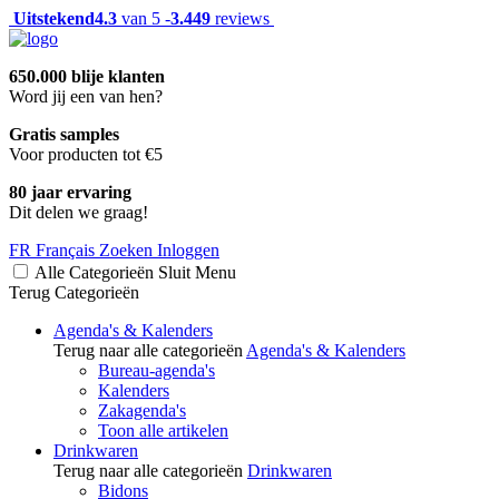
Uitstekend
4.3
van 5 -
3.449
reviews
650.000 blije klanten
Word jij een van hen?
Gratis samples
Voor producten tot €5
80 jaar ervaring
Dit delen we graag!
FR
Français
Zoeken
Inloggen
Alle Categorieën
Sluit
Menu
Terug
Categorieën
Agenda's & Kalenders
Terug naar alle categorieën
Agenda's & Kalenders
Bureau-agenda's
Kalenders
Zakagenda's
Toon alle artikelen
Drinkwaren
Terug naar alle categorieën
Drinkwaren
Bidons