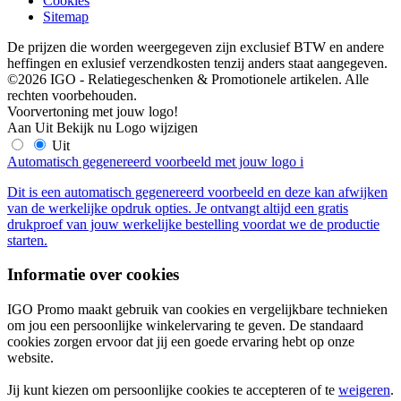
Cookies
Sitemap
De prijzen die worden weergegeven zijn exclusief BTW en andere
heffingen en exlusief verzendkosten tenzij anders staat aangegeven.
©2026 IGO - Relatiegeschenken & Promotionele artikelen. Alle
rechten voorbehouden.
Voorvertoning met jouw logo!
Aan
Uit
Bekijk nu
Logo wijzigen
Uit
Automatisch gegenereerd voorbeeld met jouw logo
i
Dit is een automatisch gegenereerd voorbeeld en deze kan afwijken
van de werkelijke opdruk opties. Je ontvangt altijd een gratis
drukproef van jouw werkelijke bestelling voordat we de productie
starten.
Informatie over cookies
IGO Promo maakt gebruik van cookies en vergelijkbare technieken
om jou een persoonlijke winkelervaring te geven. De standaard
cookies zorgen ervoor dat jij een goede ervaring hebt op onze
website.
Jij kunt kiezen om persoonlijke cookies te accepteren of te
weigeren
.