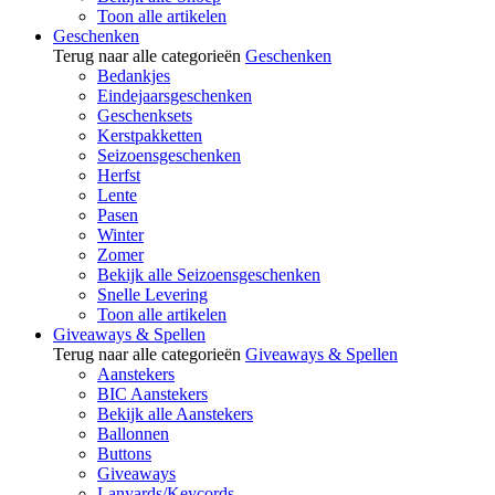
Toon alle artikelen
Geschenken
Terug naar alle categorieën
Geschenken
Bedankjes
Eindejaarsgeschenken
Geschenksets
Kerstpakketten
Seizoensgeschenken
Herfst
Lente
Pasen
Winter
Zomer
Bekijk alle Seizoensgeschenken
Snelle Levering
Toon alle artikelen
Giveaways & Spellen
Terug naar alle categorieën
Giveaways & Spellen
Aanstekers
BIC Aanstekers
Bekijk alle Aanstekers
Ballonnen
Buttons
Giveaways
Lanyards/Keycords