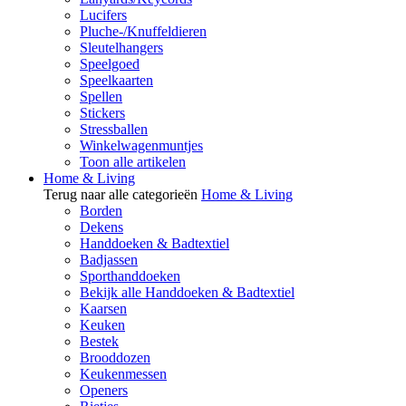
Lucifers
Pluche-/Knuffeldieren
Sleutelhangers
Speelgoed
Speelkaarten
Spellen
Stickers
Stressballen
Winkelwagenmuntjes
Toon alle artikelen
Home & Living
Terug naar alle categorieën
Home & Living
Borden
Dekens
Handdoeken & Badtextiel
Badjassen
Sporthanddoeken
Bekijk alle Handdoeken & Badtextiel
Kaarsen
Keuken
Bestek
Brooddozen
Keukenmessen
Openers