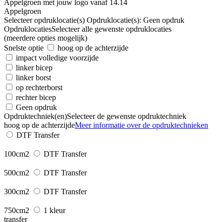
Appelgroen
Selecteer opdruklocatie(s)
Opdruklocatie(s):
Geen opdruk
Opdruklocaties
Selecteer alle gewenste opdruklocaties
(meerdere opties mogelijk)
Snelste optie
hoog op de achterzijde
impact volledige voorzijde
linker bicep
linker borst
op rechterborst
rechter bicep
Geen opdruk
Opdruktechniek(en)
Selecteer de gewenste opdruktechniek
hoog op de achterzijde
Meer informatie over de opdruktechnieken
DTF Transfer
100cm2
DTF Transfer
500cm2
DTF Transfer
300cm2
DTF Transfer
750cm2
1 kleur
transfer