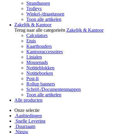
Strandtassen
Trolleys
Winkel-/draagtassen
Toon alle artikelen
Zakelijk & Kantoor
Terug naar alle categorieën
Zakelijk & Kantoor
Calculators
Etuis
Kaarthouders
Kantooraccessoires
Linialen
Mousepads
Notitieblokken
Notitieboeken
Post-It
Rollup banners
Schrijf-/Documentenmappen
Toon alle artikelen
Alle producten
Onze selectie
Aanbiedingen
Snelle Levering
Duurzaam
Nieuw