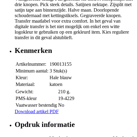
drie knopen. Pick steek details. Satijnen nektape. Zijsplit met
satijn tape aan binnenzijde. Halve maan. Doorlopende
schoudernaad met kettingstiksels. Gegraveerde knopen.
Transfer maatlabel voor extra comfort. In het geval van
digitale transfer is het niet mogelijk om enkel een witte
logokleur te gebruiken op een gekleurd item. Kies reguliere
transfer in dit geval alstublieft.
Kenmerken
Artikelnummer:
190013155
Minimum aantal:
3 Stuk(s)
Kleur:
Hale blauw
Materiaal:
katoen
Gewicht:
210 g.
PMS-kleur
19-4229
Vaatwasser bestendig
No
Download artikel PDF
Opdruk informatie