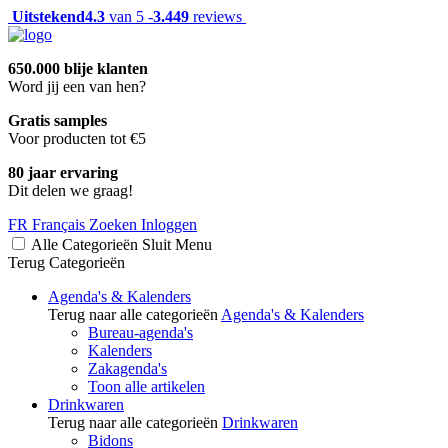
Uitstekend
4.3
van 5 -
3.449
reviews
650.000 blije klanten
Word jij een van hen?
Gratis samples
Voor producten tot €5
80 jaar ervaring
Dit delen we graag!
FR
Français
Zoeken
Inloggen
Alle Categorieën
Sluit
Menu
Terug
Categorieën
Agenda's & Kalenders
Terug naar alle categorieën
Agenda's & Kalenders
Bureau-agenda's
Kalenders
Zakagenda's
Toon alle artikelen
Drinkwaren
Terug naar alle categorieën
Drinkwaren
Bidons