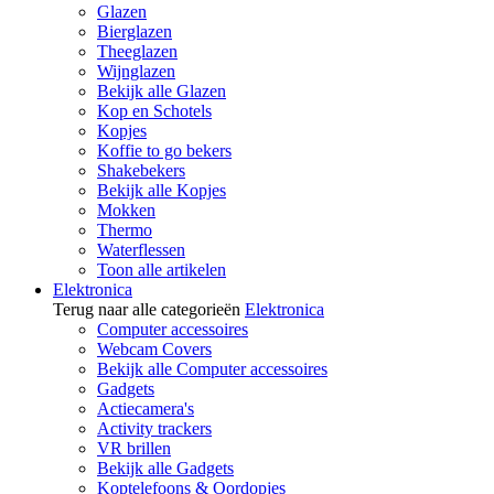
Glazen
Bierglazen
Theeglazen
Wijnglazen
Bekijk alle Glazen
Kop en Schotels
Kopjes
Koffie to go bekers
Shakebekers
Bekijk alle Kopjes
Mokken
Thermo
Waterflessen
Toon alle artikelen
Elektronica
Terug naar alle categorieën
Elektronica
Computer accessoires
Webcam Covers
Bekijk alle Computer accessoires
Gadgets
Actiecamera's
Activity trackers
VR brillen
Bekijk alle Gadgets
Koptelefoons & Oordopjes