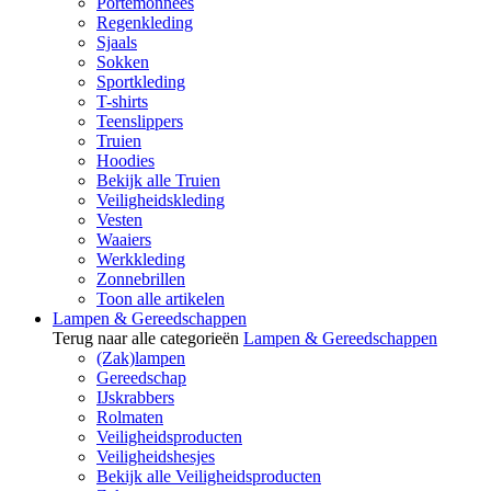
Portemonnees
Regenkleding
Sjaals
Sokken
Sportkleding
T-shirts
Teenslippers
Truien
Hoodies
Bekijk alle Truien
Veiligheidskleding
Vesten
Waaiers
Werkkleding
Zonnebrillen
Toon alle artikelen
Lampen & Gereedschappen
Terug naar alle categorieën
Lampen & Gereedschappen
(Zak)lampen
Gereedschap
IJskrabbers
Rolmaten
Veiligheidsproducten
Veiligheidshesjes
Bekijk alle Veiligheidsproducten