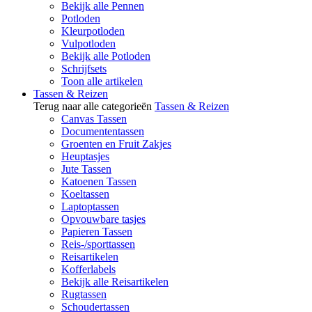
Bekijk alle Pennen
Potloden
Kleurpotloden
Vulpotloden
Bekijk alle Potloden
Schrijfsets
Toon alle artikelen
Tassen & Reizen
Terug naar alle categorieën
Tassen & Reizen
Canvas Tassen
Documententassen
Groenten en Fruit Zakjes
Heuptasjes
Jute Tassen
Katoenen Tassen
Koeltassen
Laptoptassen
Opvouwbare tasjes
Papieren Tassen
Reis-/sporttassen
Reisartikelen
Kofferlabels
Bekijk alle Reisartikelen
Rugtassen
Schoudertassen