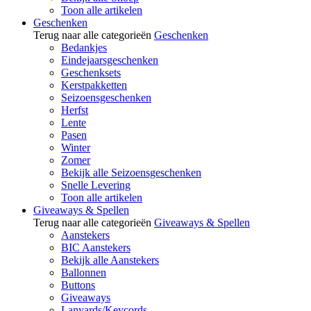
Toon alle artikelen
Geschenken
Terug naar alle categorieën
Geschenken
Bedankjes
Eindejaarsgeschenken
Geschenksets
Kerstpakketten
Seizoensgeschenken
Herfst
Lente
Pasen
Winter
Zomer
Bekijk alle Seizoensgeschenken
Snelle Levering
Toon alle artikelen
Giveaways & Spellen
Terug naar alle categorieën
Giveaways & Spellen
Aanstekers
BIC Aanstekers
Bekijk alle Aanstekers
Ballonnen
Buttons
Giveaways
Lanyards/Keycords