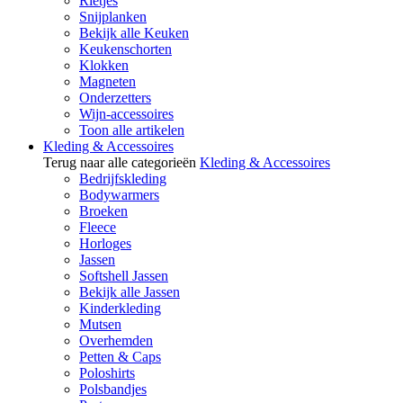
Rietjes
Snijplanken
Bekijk alle Keuken
Keukenschorten
Klokken
Magneten
Onderzetters
Wijn-accessoires
Toon alle artikelen
Kleding & Accessoires
Terug naar alle categorieën
Kleding & Accessoires
Bedrijfskleding
Bodywarmers
Broeken
Fleece
Horloges
Jassen
Softshell Jassen
Bekijk alle Jassen
Kinderkleding
Mutsen
Overhemden
Petten & Caps
Poloshirts
Polsbandjes