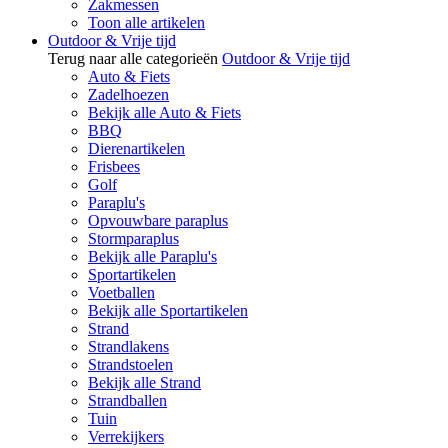
Zakmessen
Toon alle artikelen
Outdoor & Vrije tijd
Terug naar alle categorieën
Outdoor & Vrije tijd
Auto & Fiets
Zadelhoezen
Bekijk alle Auto & Fiets
BBQ
Dierenartikelen
Frisbees
Golf
Paraplu's
Opvouwbare paraplus
Stormparaplus
Bekijk alle Paraplu's
Sportartikelen
Voetballen
Bekijk alle Sportartikelen
Strand
Strandlakens
Strandstoelen
Bekijk alle Strand
Strandballen
Tuin
Verrekijkers