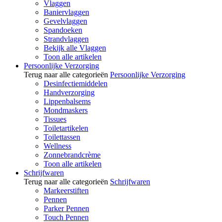
Vlaggen
Baniervlaggen
Gevelvlaggen
Spandoeken
Strandvlaggen
Bekijk alle Vlaggen
Toon alle artikelen
Persoonlijke Verzorging
Terug naar alle categorieën
Persoonlijke Verzorging
Desinfectiemiddelen
Handverzorging
Lippenbalsems
Mondmaskers
Tissues
Toiletartikelen
Toilettassen
Wellness
Zonnebrandcrème
Toon alle artikelen
Schrijfwaren
Terug naar alle categorieën
Schrijfwaren
Markeerstiften
Pennen
Parker Pennen
Touch Pennen