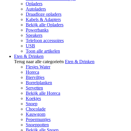
Opladers
Autoladers
Draadloze opladers
Kabels & Adapters
Bekijk alle Opladers
Powerbanks
Speakers
Telefoon accessoires
USB
Toon alle artikelen
Eten & Drinken
Terug naar alle categorieën
Eten & Drinken
Flesjes Water
Horeca
Bierviltjes
Borrelplanken
Servetten
Bekijk alle Horeca
Koekjes
Snoep
Chocolade
Kauwgom
Pepermuntjes
Snoeppotten
Bekijk alle Snoep