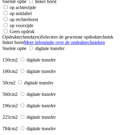
Snelste optie
linker borst
op achterzijde
op neklabel
op rechterborst
op voorzijde
Geen opdruk
Opdruktechniek(en)
Selecteer de gewenste opdruktechniek
linker borst
Meer informatie over de opdruktechnieken
Snelste optie
digitale transfer
150cm2
digitale transfer
100cm2
digitale transfer
50cm2
digitale transfer
560cm2
digitale transfer
196cm2
digitale transfer
225cm2
digitale transfer
784cm2
digitale transfer