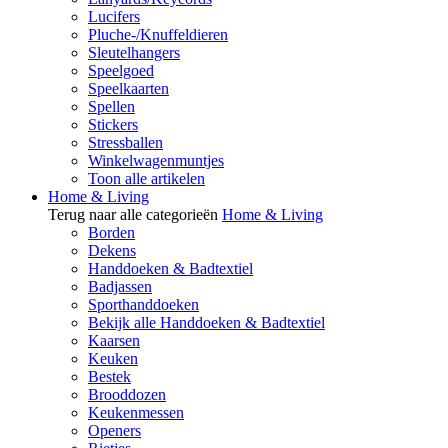
Lucifers
Pluche-/Knuffeldieren
Sleutelhangers
Speelgoed
Speelkaarten
Spellen
Stickers
Stressballen
Winkelwagenmuntjes
Toon alle artikelen
Home & Living
Terug naar alle categorieën
Home & Living
Borden
Dekens
Handdoeken & Badtextiel
Badjassen
Sporthanddoeken
Bekijk alle Handdoeken & Badtextiel
Kaarsen
Keuken
Bestek
Brooddozen
Keukenmessen
Openers