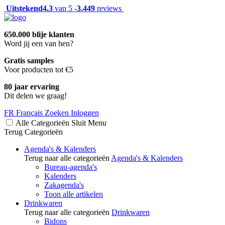
Uitstekend
4.3
van 5 -
3.449
reviews
650.000 blije klanten
Word jij een van hen?
Gratis samples
Voor producten tot €5
80 jaar ervaring
Dit delen we graag!
FR
Français
Zoeken
Inloggen
Alle Categorieën
Sluit
Menu
Terug
Categorieën
Agenda's & Kalenders
Terug naar alle categorieën
Agenda's & Kalenders
Bureau-agenda's
Kalenders
Zakagenda's
Toon alle artikelen
Drinkwaren
Terug naar alle categorieën
Drinkwaren
Bidons