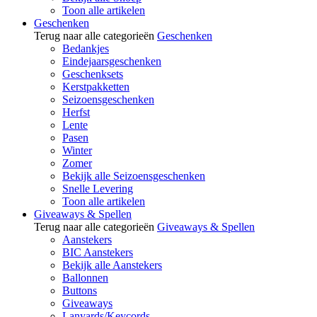
Toon alle artikelen
Geschenken
Terug naar alle categorieën
Geschenken
Bedankjes
Eindejaarsgeschenken
Geschenksets
Kerstpakketten
Seizoensgeschenken
Herfst
Lente
Pasen
Winter
Zomer
Bekijk alle Seizoensgeschenken
Snelle Levering
Toon alle artikelen
Giveaways & Spellen
Terug naar alle categorieën
Giveaways & Spellen
Aanstekers
BIC Aanstekers
Bekijk alle Aanstekers
Ballonnen
Buttons
Giveaways
Lanyards/Keycords