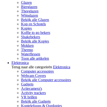
Glazen
Bierglazen
Theeglazen
Wijnglazen
Bekijk alle Glazen
Kop en Schotels
Kopjes
Koffie to go bekers
Shakebekers
Bekijk alle Kopjes
Mokken
Thermo
Waterflessen
Toon alle artikelen
Elektronica
Terug naar alle categorieën
Elektronica
Computer accessoires
Webcam Covers
Bekijk alle Computer accessoires
Gadgets
Actiecamera's
Activity trackers
VR brillen
Bekijk alle Gadgets
Koptelefoons & Oordopjes