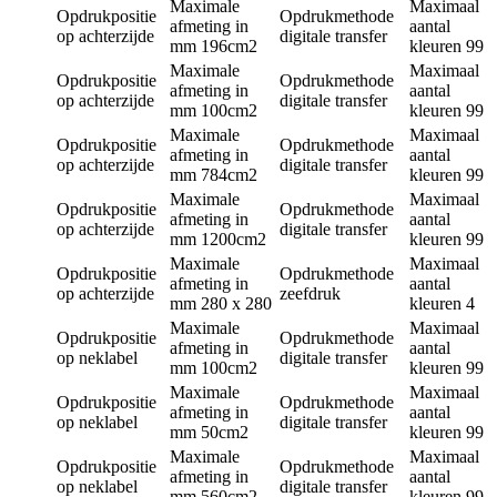
Maximale
Maximaal
Opdrukpositie
Opdrukmethode
afmeting in
aantal
op achterzijde
digitale transfer
mm
196cm2
kleuren
99
Maximale
Maximaal
Opdrukpositie
Opdrukmethode
afmeting in
aantal
op achterzijde
digitale transfer
mm
100cm2
kleuren
99
Maximale
Maximaal
Opdrukpositie
Opdrukmethode
afmeting in
aantal
op achterzijde
digitale transfer
mm
784cm2
kleuren
99
Maximale
Maximaal
Opdrukpositie
Opdrukmethode
afmeting in
aantal
op achterzijde
digitale transfer
mm
1200cm2
kleuren
99
Maximale
Maximaal
Opdrukpositie
Opdrukmethode
afmeting in
aantal
op achterzijde
zeefdruk
mm
280 x 280
kleuren
4
Maximale
Maximaal
Opdrukpositie
Opdrukmethode
afmeting in
aantal
op neklabel
digitale transfer
mm
100cm2
kleuren
99
Maximale
Maximaal
Opdrukpositie
Opdrukmethode
afmeting in
aantal
op neklabel
digitale transfer
mm
50cm2
kleuren
99
Maximale
Maximaal
Opdrukpositie
Opdrukmethode
afmeting in
aantal
op neklabel
digitale transfer
mm
560cm2
kleuren
99