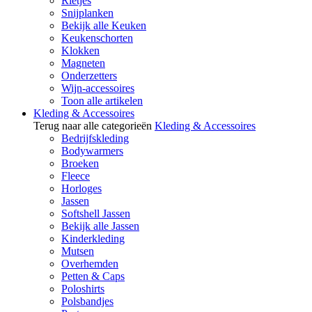
Rietjes
Snijplanken
Bekijk alle Keuken
Keukenschorten
Klokken
Magneten
Onderzetters
Wijn-accessoires
Toon alle artikelen
Kleding & Accessoires
Terug naar alle categorieën
Kleding & Accessoires
Bedrijfskleding
Bodywarmers
Broeken
Fleece
Horloges
Jassen
Softshell Jassen
Bekijk alle Jassen
Kinderkleding
Mutsen
Overhemden
Petten & Caps
Poloshirts
Polsbandjes