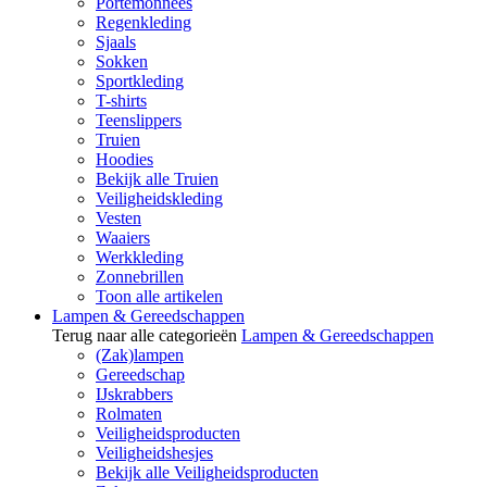
Portemonnees
Regenkleding
Sjaals
Sokken
Sportkleding
T-shirts
Teenslippers
Truien
Hoodies
Bekijk alle Truien
Veiligheidskleding
Vesten
Waaiers
Werkkleding
Zonnebrillen
Toon alle artikelen
Lampen & Gereedschappen
Terug naar alle categorieën
Lampen & Gereedschappen
(Zak)lampen
Gereedschap
IJskrabbers
Rolmaten
Veiligheidsproducten
Veiligheidshesjes
Bekijk alle Veiligheidsproducten