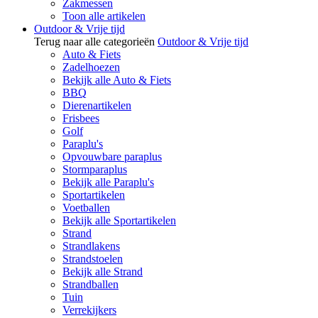
Zakmessen
Toon alle artikelen
Outdoor & Vrije tijd
Terug naar alle categorieën
Outdoor & Vrije tijd
Auto & Fiets
Zadelhoezen
Bekijk alle Auto & Fiets
BBQ
Dierenartikelen
Frisbees
Golf
Paraplu's
Opvouwbare paraplus
Stormparaplus
Bekijk alle Paraplu's
Sportartikelen
Voetballen
Bekijk alle Sportartikelen
Strand
Strandlakens
Strandstoelen
Bekijk alle Strand
Strandballen
Tuin
Verrekijkers