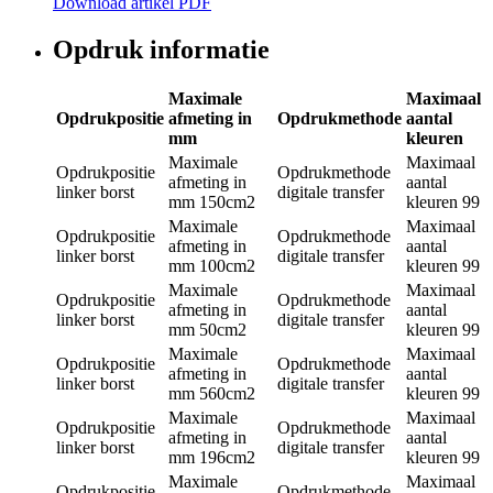
Download artikel PDF
Opdruk informatie
Maximale
Maximaal
Opdrukpositie
afmeting in
Opdrukmethode
aantal
mm
kleuren
Maximale
Maximaal
Opdrukpositie
Opdrukmethode
afmeting in
aantal
linker borst
digitale transfer
mm
150cm2
kleuren
99
Maximale
Maximaal
Opdrukpositie
Opdrukmethode
afmeting in
aantal
linker borst
digitale transfer
mm
100cm2
kleuren
99
Maximale
Maximaal
Opdrukpositie
Opdrukmethode
afmeting in
aantal
linker borst
digitale transfer
mm
50cm2
kleuren
99
Maximale
Maximaal
Opdrukpositie
Opdrukmethode
afmeting in
aantal
linker borst
digitale transfer
mm
560cm2
kleuren
99
Maximale
Maximaal
Opdrukpositie
Opdrukmethode
afmeting in
aantal
linker borst
digitale transfer
mm
196cm2
kleuren
99
Maximale
Maximaal
Opdrukpositie
Opdrukmethode