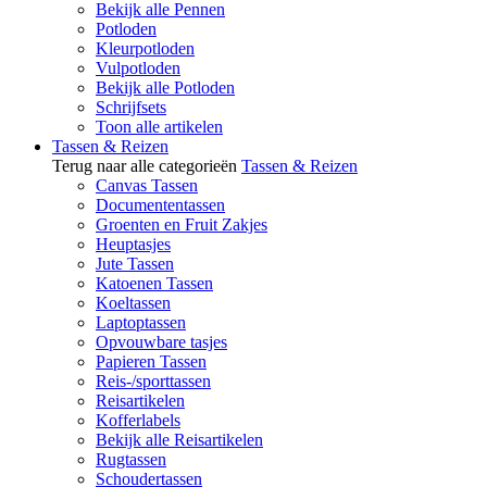
Bekijk alle Pennen
Potloden
Kleurpotloden
Vulpotloden
Bekijk alle Potloden
Schrijfsets
Toon alle artikelen
Tassen & Reizen
Terug naar alle categorieën
Tassen & Reizen
Canvas Tassen
Documententassen
Groenten en Fruit Zakjes
Heuptasjes
Jute Tassen
Katoenen Tassen
Koeltassen
Laptoptassen
Opvouwbare tasjes
Papieren Tassen
Reis-/sporttassen
Reisartikelen
Kofferlabels
Bekijk alle Reisartikelen
Rugtassen
Schoudertassen