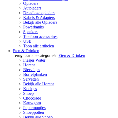
Opladers
Autoladers
Draadloze opladers
Kabels & Adapters
Bekijk alle Opladers
Powerbanks
Speakers
Telefoon accessoires
USB
Toon alle artikelen
Eten & Drinken
Terug naar alle categorieën
Eten & Drinken
Flesjes Water
Horeca
Bierviltjes
Borrelplanken
Servetten
Bekijk alle Horeca
Koekjes
Snoep
Chocolade
Kauwgom
Pepermuntjes
Snoeppotten
Bekijk alle Snoep