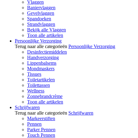
Vlaggen
Baniervlaggen
Gevelvlaggen
Spandoeken
Strandvlaggen
Bekijk alle Vlaggen
Toon alle artikelen
Persoonlijke Verzorging
Terug naar alle categorieën
Persoonlijke Verzorging
Desinfectiemiddelen
Handverzorging
Lippenbalsems
Mondmaskers
Tissues
Toiletartikelen
Toilettassen
Wellness
Zonnebrandcrème
Toon alle artikelen
Schrijfwaren
Terug naar alle categorieën
Schrijfwaren
Markeerstiften
Pennen
Parker Pennen
Touch Pennen