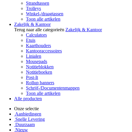
Strandtassen
Trolleys
Winkel-/draagtassen
Toon alle artikelen
Zakelijk & Kantoor
Terug naar alle categorieën
Zakelijk & Kantoor
Calculators
Etuis
Kaarthouders
Kantooraccessoires
Linialen
Mousepads
Notitieblokken
Notitieboeken
Post-It
Rollup banners
Schrijf-/Documentenmappen
Toon alle artikelen
Alle producten
Onze selectie
Aanbiedingen
Snelle Levering
Duurzaam
Nieuw