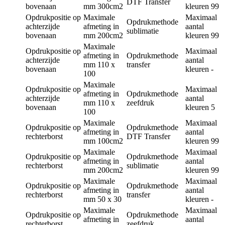
DTF Transfer
bovenaan
mm
300cm2
kleuren
99
Opdrukpositie
op
Maximale
Maximaal
Opdrukmethode
achterzijde
afmeting in
aantal
sublimatie
bovenaan
mm
200cm2
kleuren
99
Maximale
Opdrukpositie
op
Maximaal
afmeting in
Opdrukmethode
achterzijde
aantal
mm
110 x
transfer
bovenaan
kleuren
-
100
Maximale
Opdrukpositie
op
Maximaal
afmeting in
Opdrukmethode
achterzijde
aantal
mm
110 x
zeefdruk
bovenaan
kleuren
5
100
Maximale
Maximaal
Opdrukpositie
op
Opdrukmethode
afmeting in
aantal
rechterborst
DTF Transfer
mm
100cm2
kleuren
99
Maximale
Maximaal
Opdrukpositie
op
Opdrukmethode
afmeting in
aantal
rechterborst
sublimatie
mm
200cm2
kleuren
99
Maximale
Maximaal
Opdrukpositie
op
Opdrukmethode
afmeting in
aantal
rechterborst
transfer
mm
50 x 30
kleuren
-
Maximale
Maximaal
Opdrukpositie
op
Opdrukmethode
afmeting in
aantal
rechterborst
zeefdruk