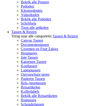
Bekijk alle Pennen
Potloden
Kleurpotloden
Vulpotloden
Bekijk alle Potloden
Schrijfsets
Toon alle artikelen
Tassen & Reizen
Terug naar alle categorieën
Tassen & Reizen
Canvas Tassen
Documententassen
Groenten en Fruit Zakjes
Heuptasjes
Jute Tassen
Katoenen Tassen
Koeltassen
Laptoptassen
Opvouwbare tasjes
Papieren Tassen
Reis-/sporttassen
Reisartikelen
Kofferlabels
Bekijk alle Reisartikelen
Rugtassen
Schoudertassen