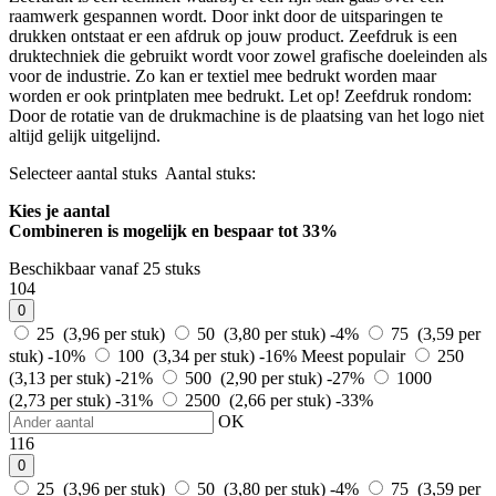
raamwerk gespannen wordt. Door inkt door de uitsparingen te
drukken ontstaat er een afdruk op jouw product. Zeefdruk is een
druktechniek die gebruikt wordt voor zowel grafische doeleinden als
voor de industrie. Zo kan er textiel mee bedrukt worden maar
worden er ook printplaten mee bedrukt. Let op! Zeefdruk rondom:
Door de rotatie van de drukmachine is de plaatsing van het logo niet
altijd gelijk uitgelijnd.
Selecteer aantal stuks
Aantal stuks:
Kies je aantal
Combineren is mogelijk en
bespaar tot 33%
Beschikbaar vanaf 25 stuks
104
0
25 (3,96 per stuk)
50 (3,80 per stuk)
-4%
75 (3,59 per
stuk)
-10%
100 (3,34 per stuk)
-16%
Meest populair
250
(3,13 per stuk)
-21%
500 (2,90 per stuk)
-27%
1000
(2,73 per stuk)
-31%
2500 (2,66 per stuk)
-33%
OK
116
0
25 (3,96 per stuk)
50 (3,80 per stuk)
-4%
75 (3,59 per