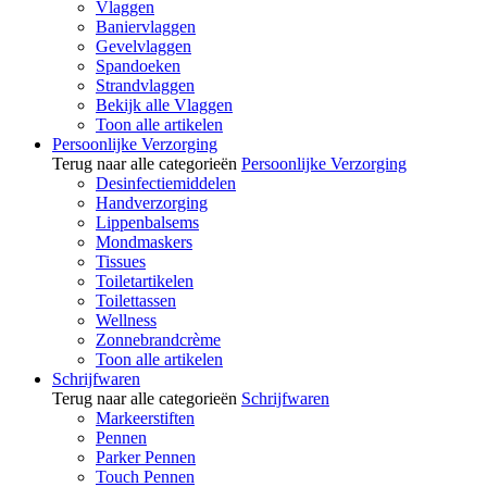
Vlaggen
Baniervlaggen
Gevelvlaggen
Spandoeken
Strandvlaggen
Bekijk alle Vlaggen
Toon alle artikelen
Persoonlijke Verzorging
Terug naar alle categorieën
Persoonlijke Verzorging
Desinfectiemiddelen
Handverzorging
Lippenbalsems
Mondmaskers
Tissues
Toiletartikelen
Toilettassen
Wellness
Zonnebrandcrème
Toon alle artikelen
Schrijfwaren
Terug naar alle categorieën
Schrijfwaren
Markeerstiften
Pennen
Parker Pennen
Touch Pennen