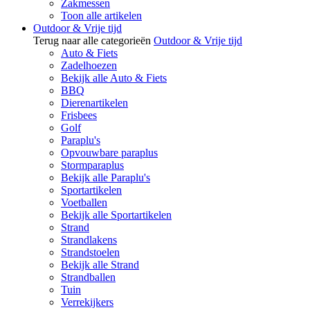
Zakmessen
Toon alle artikelen
Outdoor & Vrije tijd
Terug naar alle categorieën
Outdoor & Vrije tijd
Auto & Fiets
Zadelhoezen
Bekijk alle Auto & Fiets
BBQ
Dierenartikelen
Frisbees
Golf
Paraplu's
Opvouwbare paraplus
Stormparaplus
Bekijk alle Paraplu's
Sportartikelen
Voetballen
Bekijk alle Sportartikelen
Strand
Strandlakens
Strandstoelen
Bekijk alle Strand
Strandballen
Tuin
Verrekijkers