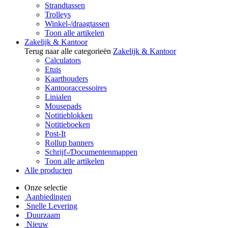
Strandtassen
Trolleys
Winkel-/draagtassen
Toon alle artikelen
Zakelijk & Kantoor
Terug naar alle categorieën
Zakelijk & Kantoor
Calculators
Etuis
Kaarthouders
Kantooraccessoires
Linialen
Mousepads
Notitieblokken
Notitieboeken
Post-It
Rollup banners
Schrijf-/Documentenmappen
Toon alle artikelen
Alle producten
Onze selectie
Aanbiedingen
Snelle Levering
Duurzaam
Nieuw