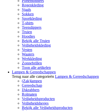
Portemonnees
Regenkleding
Sjaals
Sokken
Sportkleding
T-shirts
Teenslippers
Truien
Hoodies
Bekijk alle Truien
Veiligheidskleding
Vesten
Waaiers
Werkkleding
Zonnebrillen
Toon alle artikelen
Lampen & Gereedschappen
Terug naar alle categorieën
Lampen & Gereedschappen
(Zak)lampen
Gereedschap
IJskrabbers
Rolmaten
Veiligheidsproducten
Veiligheidshesjes
Bekijk alle Veiligheidsproducten