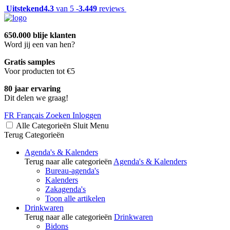
Uitstekend
4.3
van 5 -
3.449
reviews
650.000 blije klanten
Word jij een van hen?
Gratis samples
Voor producten tot €5
80 jaar ervaring
Dit delen we graag!
FR
Français
Zoeken
Inloggen
Alle Categorieën
Sluit
Menu
Terug
Categorieën
Agenda's & Kalenders
Terug naar alle categorieën
Agenda's & Kalenders
Bureau-agenda's
Kalenders
Zakagenda's
Toon alle artikelen
Drinkwaren
Terug naar alle categorieën
Drinkwaren
Bidons