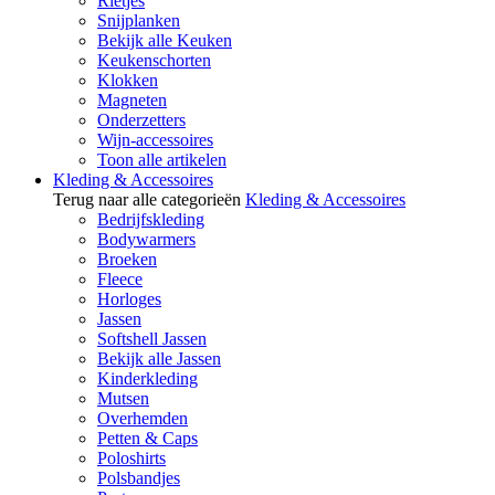
Rietjes
Snijplanken
Bekijk alle Keuken
Keukenschorten
Klokken
Magneten
Onderzetters
Wijn-accessoires
Toon alle artikelen
Kleding & Accessoires
Terug naar alle categorieën
Kleding & Accessoires
Bedrijfskleding
Bodywarmers
Broeken
Fleece
Horloges
Jassen
Softshell Jassen
Bekijk alle Jassen
Kinderkleding
Mutsen
Overhemden
Petten & Caps
Poloshirts
Polsbandjes