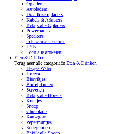
Opladers
Autoladers
Draadloze opladers
Kabels & Adapters
Bekijk alle Opladers
Powerbanks
Speakers
Telefoon accessoires
USB
Toon alle artikelen
Eten & Drinken
Terug naar alle categorieën
Eten & Drinken
Flesjes Water
Horeca
Bierviltjes
Borrelplanken
Servetten
Bekijk alle Horeca
Koekjes
Snoep
Chocolade
Kauwgom
Pepermuntjes
Snoeppotten
Bekijk alle Snoep