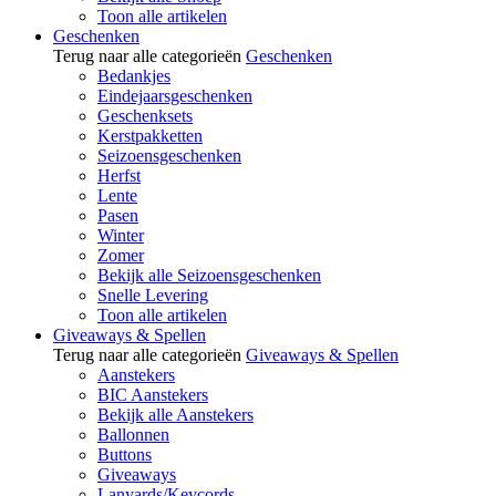
Toon alle artikelen
Geschenken
Terug naar alle categorieën
Geschenken
Bedankjes
Eindejaarsgeschenken
Geschenksets
Kerstpakketten
Seizoensgeschenken
Herfst
Lente
Pasen
Winter
Zomer
Bekijk alle Seizoensgeschenken
Snelle Levering
Toon alle artikelen
Giveaways & Spellen
Terug naar alle categorieën
Giveaways & Spellen
Aanstekers
BIC Aanstekers
Bekijk alle Aanstekers
Ballonnen
Buttons
Giveaways
Lanyards/Keycords