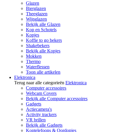
Glazen
Bierglazen
Theeglazen
Wijnglazen
Bekijk alle Glazen
Kop en Schotels
Kopjes
Koffie to go bekers
Shakebekers
Bekijk alle Kopjes
Mokken
Thermo
Waterflessen
Toon alle artikelen
Elektronica
Terug naar alle categorieën
Elektronica
Computer accessoires
Webcam Covers
Bekijk alle Computer accessoires
Gadgets
Actiecamera's
Activity trackers
VR brillen
Bekijk alle Gadgets
Koptelefoons & Oordopjes