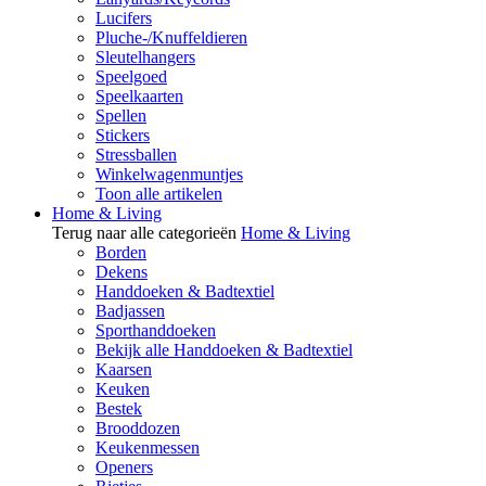
Lucifers
Pluche-/Knuffeldieren
Sleutelhangers
Speelgoed
Speelkaarten
Spellen
Stickers
Stressballen
Winkelwagenmuntjes
Toon alle artikelen
Home & Living
Terug naar alle categorieën
Home & Living
Borden
Dekens
Handdoeken & Badtextiel
Badjassen
Sporthanddoeken
Bekijk alle Handdoeken & Badtextiel
Kaarsen
Keuken
Bestek
Brooddozen
Keukenmessen
Openers