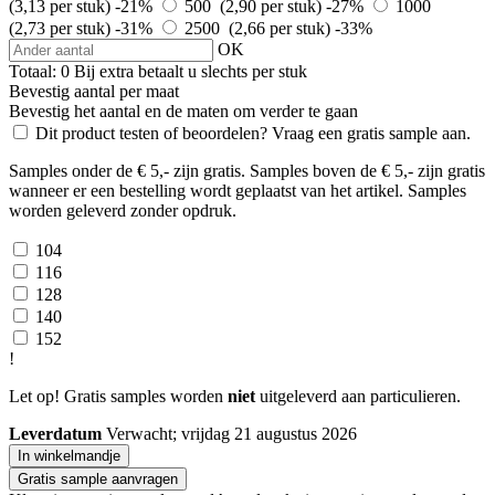
(3,13 per stuk)
-21%
500 (2,90 per stuk)
-27%
1000
(2,73 per stuk)
-31%
2500 (2,66 per stuk)
-33%
OK
Totaal:
0
Bij
extra betaalt u slechts
per stuk
Bevestig aantal per maat
Bevestig het aantal en de maten om verder te gaan
Dit product testen of beoordelen? Vraag een gratis sample aan.
Samples onder de € 5,- zijn gratis. Samples boven de € 5,- zijn gratis
wanneer er een bestelling wordt geplaatst van het artikel. Samples
worden geleverd zonder opdruk.
104
116
128
140
152
!
Let op! Gratis samples worden
niet
uitgeleverd aan particulieren.
Leverdatum
Verwacht; vrijdag 21 augustus 2026
In winkelmandje
Gratis sample aanvragen