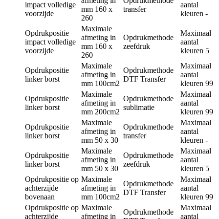
afmeting in
Opdrukmethode
impact volledige
aantal
mm
160 x
transfer
voorzijde
kleuren
-
260
Maximale
Opdrukpositie
Maximaal
afmeting in
Opdrukmethode
impact volledige
aantal
mm
160 x
zeefdruk
voorzijde
kleuren
5
260
Maximale
Maximaal
Opdrukpositie
Opdrukmethode
afmeting in
aantal
linker borst
DTF Transfer
mm
100cm2
kleuren
99
Maximale
Maximaal
Opdrukpositie
Opdrukmethode
afmeting in
aantal
linker borst
sublimatie
mm
200cm2
kleuren
99
Maximale
Maximaal
Opdrukpositie
Opdrukmethode
afmeting in
aantal
linker borst
transfer
mm
50 x 30
kleuren
-
Maximale
Maximaal
Opdrukpositie
Opdrukmethode
afmeting in
aantal
linker borst
zeefdruk
mm
50 x 30
kleuren
5
Opdrukpositie
op
Maximale
Maximaal
Opdrukmethode
achterzijde
afmeting in
aantal
DTF Transfer
bovenaan
mm
100cm2
kleuren
99
Opdrukpositie
op
Maximale
Maximaal
Opdrukmethode
achterzijde
afmeting in
aantal