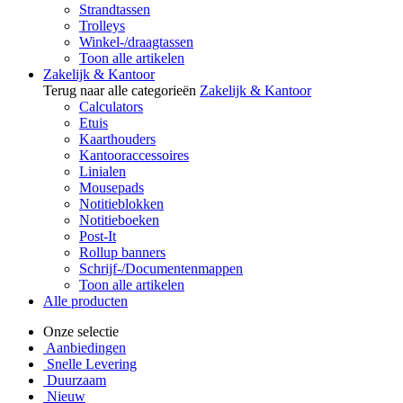
Strandtassen
Trolleys
Winkel-/draagtassen
Toon alle artikelen
Zakelijk & Kantoor
Terug naar alle categorieën
Zakelijk & Kantoor
Calculators
Etuis
Kaarthouders
Kantooraccessoires
Linialen
Mousepads
Notitieblokken
Notitieboeken
Post-It
Rollup banners
Schrijf-/Documentenmappen
Toon alle artikelen
Alle producten
Onze selectie
Aanbiedingen
Snelle Levering
Duurzaam
Nieuw