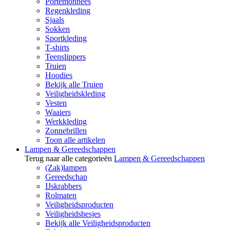
Portemonnees
Regenkleding
Sjaals
Sokken
Sportkleding
T-shirts
Teenslippers
Truien
Hoodies
Bekijk alle Truien
Veiligheidskleding
Vesten
Waaiers
Werkkleding
Zonnebrillen
Toon alle artikelen
Lampen & Gereedschappen
Terug naar alle categorieën
Lampen & Gereedschappen
(Zak)lampen
Gereedschap
IJskrabbers
Rolmaten
Veiligheidsproducten
Veiligheidshesjes
Bekijk alle Veiligheidsproducten