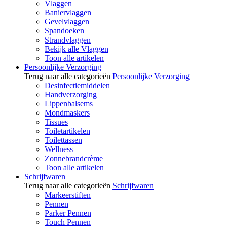
Vlaggen
Baniervlaggen
Gevelvlaggen
Spandoeken
Strandvlaggen
Bekijk alle Vlaggen
Toon alle artikelen
Persoonlijke Verzorging
Terug naar alle categorieën
Persoonlijke Verzorging
Desinfectiemiddelen
Handverzorging
Lippenbalsems
Mondmaskers
Tissues
Toiletartikelen
Toilettassen
Wellness
Zonnebrandcrème
Toon alle artikelen
Schrijfwaren
Terug naar alle categorieën
Schrijfwaren
Markeerstiften
Pennen
Parker Pennen
Touch Pennen