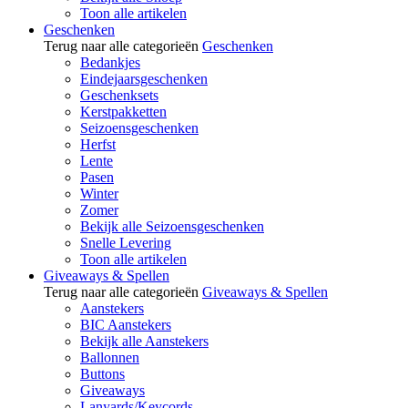
Toon alle artikelen
Geschenken
Terug naar alle categorieën
Geschenken
Bedankjes
Eindejaarsgeschenken
Geschenksets
Kerstpakketten
Seizoensgeschenken
Herfst
Lente
Pasen
Winter
Zomer
Bekijk alle Seizoensgeschenken
Snelle Levering
Toon alle artikelen
Giveaways & Spellen
Terug naar alle categorieën
Giveaways & Spellen
Aanstekers
BIC Aanstekers
Bekijk alle Aanstekers
Ballonnen
Buttons
Giveaways
Lanyards/Keycords