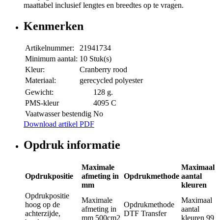
maattabel inclusief lengtes en breedtes op te vragen.
Kenmerken
Artikelnummer:
21941734
Minimum aantal:
10 Stuk(s)
Kleur:
Cranberry rood
Materiaal:
gerecycled polyester
Gewicht:
128 g.
PMS-kleur
4095 C
Vaatwasser bestendig
No
Download artikel PDF
Opdruk informatie
Maximale
Maximaal
Opdrukpositie
afmeting in
Opdrukmethode
aantal
mm
kleuren
Opdrukpositie
Maximale
Maximaal
hoog op de
Opdrukmethode
afmeting in
aantal
achterzijde,
DTF Transfer
mm
500cm2
kleuren
99