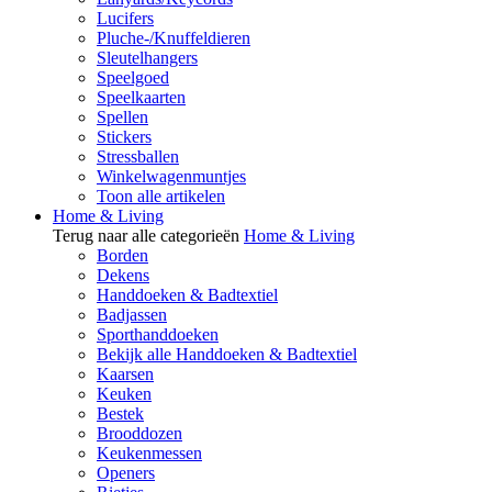
Lucifers
Pluche-/Knuffeldieren
Sleutelhangers
Speelgoed
Speelkaarten
Spellen
Stickers
Stressballen
Winkelwagenmuntjes
Toon alle artikelen
Home & Living
Terug naar alle categorieën
Home & Living
Borden
Dekens
Handdoeken & Badtextiel
Badjassen
Sporthanddoeken
Bekijk alle Handdoeken & Badtextiel
Kaarsen
Keuken
Bestek
Brooddozen
Keukenmessen
Openers