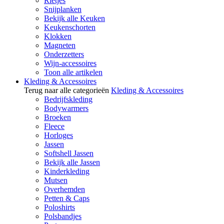
Rietjes
Snijplanken
Bekijk alle Keuken
Keukenschorten
Klokken
Magneten
Onderzetters
Wijn-accessoires
Toon alle artikelen
Kleding & Accessoires
Terug naar alle categorieën
Kleding & Accessoires
Bedrijfskleding
Bodywarmers
Broeken
Fleece
Horloges
Jassen
Softshell Jassen
Bekijk alle Jassen
Kinderkleding
Mutsen
Overhemden
Petten & Caps
Poloshirts
Polsbandjes