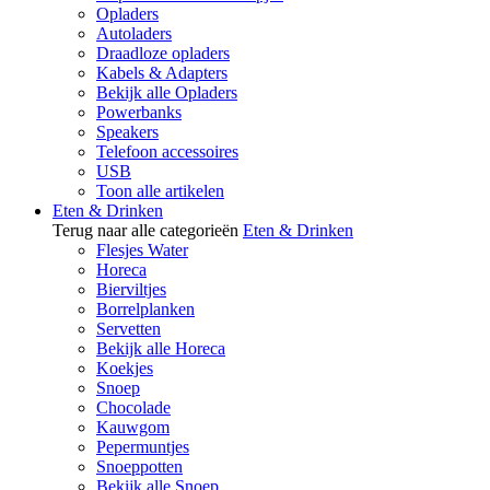
Opladers
Autoladers
Draadloze opladers
Kabels & Adapters
Bekijk alle Opladers
Powerbanks
Speakers
Telefoon accessoires
USB
Toon alle artikelen
Eten & Drinken
Terug naar alle categorieën
Eten & Drinken
Flesjes Water
Horeca
Bierviltjes
Borrelplanken
Servetten
Bekijk alle Horeca
Koekjes
Snoep
Chocolade
Kauwgom
Pepermuntjes
Snoeppotten
Bekijk alle Snoep