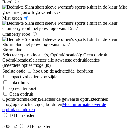
Rood
Mist groen
Cranberry rood
Storm blue
Selecteer opdruklocatie(s)
Opdruklocatie(s):
Geen opdruk
Opdruklocaties
Selecteer alle gewenste opdruklocaties
(meerdere opties mogelijk)
Snelste optie
hoog op de achterzijde, borduren
impact volledige voorzijde
linker borst
op rechterborst
Geen opdruk
Opdruktechniek(en)
Selecteer de gewenste opdruktechniek
hoog op de achterzijde, borduren
Meer informatie over de
opdruktechnieken
DTF Transfer
500cm2
DTF Transfer