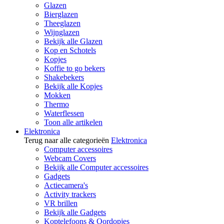
Glazen
Bierglazen
Theeglazen
Wijnglazen
Bekijk alle Glazen
Kop en Schotels
Kopjes
Koffie to go bekers
Shakebekers
Bekijk alle Kopjes
Mokken
Thermo
Waterflessen
Toon alle artikelen
Elektronica
Terug naar alle categorieën
Elektronica
Computer accessoires
Webcam Covers
Bekijk alle Computer accessoires
Gadgets
Actiecamera's
Activity trackers
VR brillen
Bekijk alle Gadgets
Koptelefoons & Oordopjes