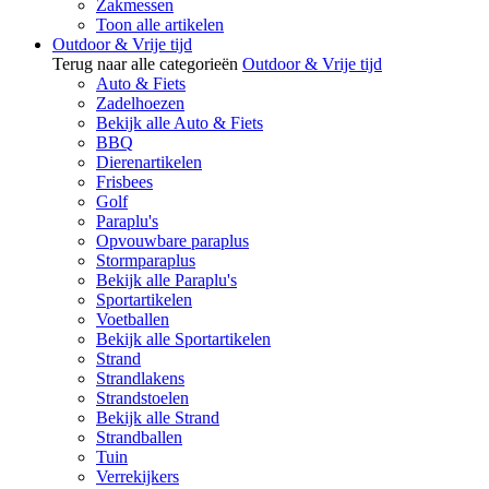
Zakmessen
Toon alle artikelen
Outdoor & Vrije tijd
Terug naar alle categorieën
Outdoor & Vrije tijd
Auto & Fiets
Zadelhoezen
Bekijk alle Auto & Fiets
BBQ
Dierenartikelen
Frisbees
Golf
Paraplu's
Opvouwbare paraplus
Stormparaplus
Bekijk alle Paraplu's
Sportartikelen
Voetballen
Bekijk alle Sportartikelen
Strand
Strandlakens
Strandstoelen
Bekijk alle Strand
Strandballen
Tuin
Verrekijkers