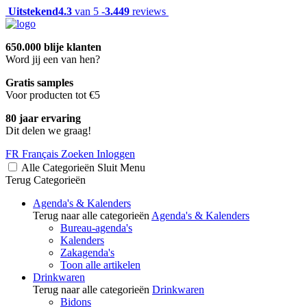
Uitstekend
4.3
van 5 -
3.449
reviews
650.000 blije klanten
Word jij een van hen?
Gratis samples
Voor producten tot €5
80 jaar ervaring
Dit delen we graag!
FR
Français
Zoeken
Inloggen
Alle Categorieën
Sluit
Menu
Terug
Categorieën
Agenda's & Kalenders
Terug naar alle categorieën
Agenda's & Kalenders
Bureau-agenda's
Kalenders
Zakagenda's
Toon alle artikelen
Drinkwaren
Terug naar alle categorieën
Drinkwaren
Bidons