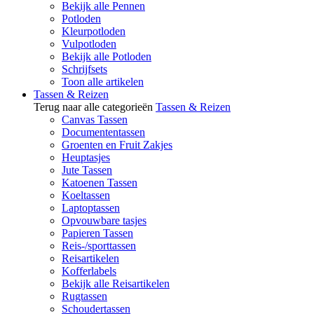
Bekijk alle Pennen
Potloden
Kleurpotloden
Vulpotloden
Bekijk alle Potloden
Schrijfsets
Toon alle artikelen
Tassen & Reizen
Terug naar alle categorieën
Tassen & Reizen
Canvas Tassen
Documententassen
Groenten en Fruit Zakjes
Heuptasjes
Jute Tassen
Katoenen Tassen
Koeltassen
Laptoptassen
Opvouwbare tasjes
Papieren Tassen
Reis-/sporttassen
Reisartikelen
Kofferlabels
Bekijk alle Reisartikelen
Rugtassen
Schoudertassen