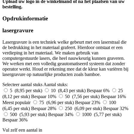
Upload uw logo in de winkelmand of na het plaatsen van uw
bestelling.
Opdrukinformatie
lasergravure
Lasergravure is een techniek welke gebeurt met een laserstraal die
de bedrukking in het materiaal grafeert. Hierdoor ontstaat er een
verdieping in het materiaal. We maken gebruik van
computergestuurde lasers, die heel nauwkeurig kunnen graveren.
We werken met een volledig geautomatiseerd systeem dat zonder
operator werkt. Houd er rekening mee dat de kleur kan variëren bij
lasergravure op natuurlijke producten zoals bamboe.
Selecteer aantal stuks
Aantal stuks:
5 (8,95 per stuk)
10 (8,43 per stuk)
Bespaar 6%
25
(8,12 per stuk)
Bespaar 10%
50 (7,56 per stuk)
Bespaar 16%
Meest populair
75 (6,96 per stuk)
Bespaar 23%
100
(6,45 per stuk)
Bespaar 28%
250 (6,09 per stuk)
Bespaar 32%
500 (5,93 per stuk)
Bespaar 34%
1000 (5,77 per stuk)
Bespaar 36%
Vul zelf een aantal in