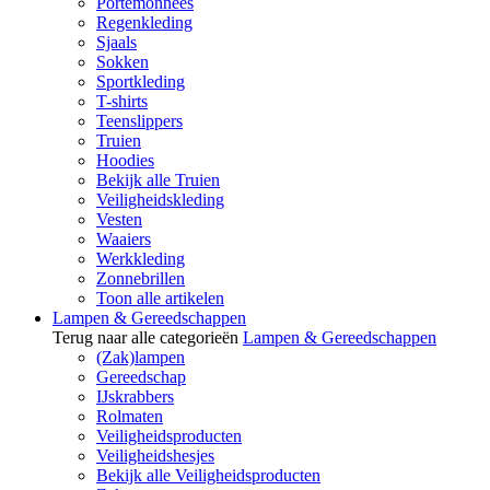
Portemonnees
Regenkleding
Sjaals
Sokken
Sportkleding
T-shirts
Teenslippers
Truien
Hoodies
Bekijk alle Truien
Veiligheidskleding
Vesten
Waaiers
Werkkleding
Zonnebrillen
Toon alle artikelen
Lampen & Gereedschappen
Terug naar alle categorieën
Lampen & Gereedschappen
(Zak)lampen
Gereedschap
IJskrabbers
Rolmaten
Veiligheidsproducten
Veiligheidshesjes
Bekijk alle Veiligheidsproducten