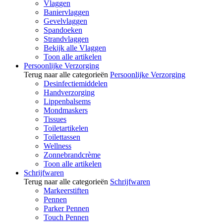
Vlaggen
Baniervlaggen
Gevelvlaggen
Spandoeken
Strandvlaggen
Bekijk alle Vlaggen
Toon alle artikelen
Persoonlijke Verzorging
Terug naar alle categorieën
Persoonlijke Verzorging
Desinfectiemiddelen
Handverzorging
Lippenbalsems
Mondmaskers
Tissues
Toiletartikelen
Toilettassen
Wellness
Zonnebrandcrème
Toon alle artikelen
Schrijfwaren
Terug naar alle categorieën
Schrijfwaren
Markeerstiften
Pennen
Parker Pennen
Touch Pennen