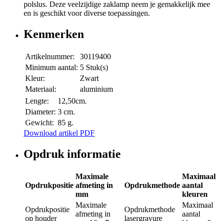
polslus. Deze veelzijdige zaklamp neem je gemakkelijk mee
en is geschikt voor diverse toepassingen.
Kenmerken
Artikelnummer:
30119400
Minimum aantal:
5 Stuk(s)
Kleur:
Zwart
Materiaal:
aluminium
Lengte:
12,50cm.
Diameter:
3 cm.
Gewicht:
85 g.
Download artikel PDF
Opdruk informatie
Maximale
Maximaal
Opdrukpositie
afmeting in
Opdrukmethode
aantal
mm
kleuren
Maximale
Maximaal
Opdrukpositie
Opdrukmethode
afmeting in
aantal
op houder
lasergravure