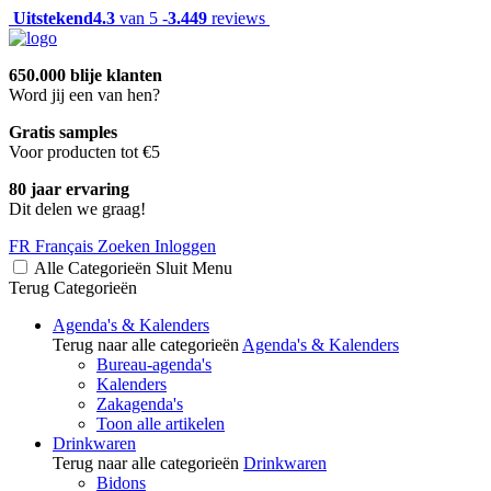
Uitstekend
4.3
van 5 -
3.449
reviews
650.000 blije klanten
Word jij een van hen?
Gratis samples
Voor producten tot €5
80 jaar ervaring
Dit delen we graag!
FR
Français
Zoeken
Inloggen
Alle Categorieën
Sluit
Menu
Terug
Categorieën
Agenda's & Kalenders
Terug naar alle categorieën
Agenda's & Kalenders
Bureau-agenda's
Kalenders
Zakagenda's
Toon alle artikelen
Drinkwaren
Terug naar alle categorieën
Drinkwaren
Bidons