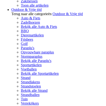
Zakmessen
Toon alle artikelen
Outdoor & Vrije tijd
Terug naar alle categorieën
Outdoor & Vrije tijd
Auto & Fiets
Zadelhoezen
Bekijk alle Auto & Fiets
BBQ
Dierenartikelen
Frisbees
Golf
Paraplu's
Opvouwbare paraplus
Stormparaplus
Bekijk alle Paraplu's
Sportartikelen
Voetballen
Bekijk alle Sportartikelen
Strand
Strandlakens
Strandstoelen
Bekijk alle Strand
Strandballen
Tuin
Verrekijkers