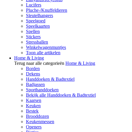
Lucifers
Pluche-/Knuffeldieren
Sleutelhangers
Speelgoed
Speelkaarten
Spellen
Stickers
Stressballen
Winkelwagenmuntjes
Toon alle artikelen
Home & Living
Terug naar alle categorieën
Home & Living
Borden
Dekens
Handdoeken & Badtextiel
Badjassen
Sporthanddoeken
Bekijk alle Handdoeken & Badtextiel
Kaarsen
Keuken
Bestek
Brooddozen
Keukenmessen
Openers