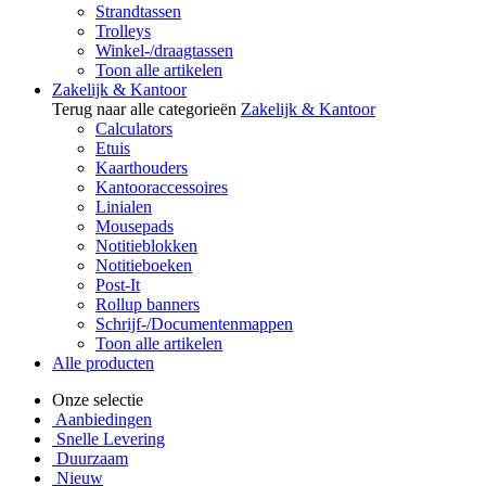
Strandtassen
Trolleys
Winkel-/draagtassen
Toon alle artikelen
Zakelijk & Kantoor
Terug naar alle categorieën
Zakelijk & Kantoor
Calculators
Etuis
Kaarthouders
Kantooraccessoires
Linialen
Mousepads
Notitieblokken
Notitieboeken
Post-It
Rollup banners
Schrijf-/Documentenmappen
Toon alle artikelen
Alle producten
Onze selectie
Aanbiedingen
Snelle Levering
Duurzaam
Nieuw