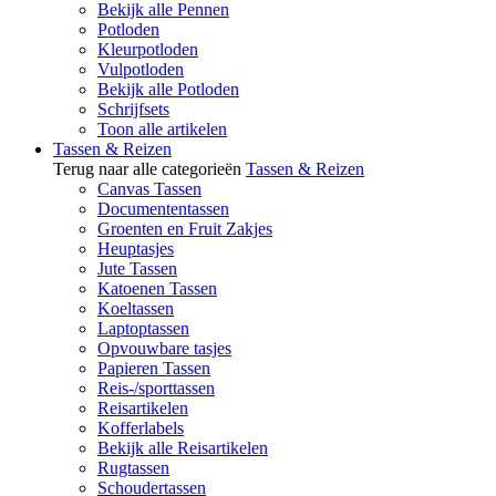
Bekijk alle Pennen
Potloden
Kleurpotloden
Vulpotloden
Bekijk alle Potloden
Schrijfsets
Toon alle artikelen
Tassen & Reizen
Terug naar alle categorieën
Tassen & Reizen
Canvas Tassen
Documententassen
Groenten en Fruit Zakjes
Heuptasjes
Jute Tassen
Katoenen Tassen
Koeltassen
Laptoptassen
Opvouwbare tasjes
Papieren Tassen
Reis-/sporttassen
Reisartikelen
Kofferlabels
Bekijk alle Reisartikelen
Rugtassen
Schoudertassen