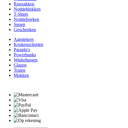
Rugzakken
Notitieblokken
T-Shirts
Notitieboeken
Snoep
Geschenken
Aanstekers
Keukenschorten
Paraplu's
Powerbanks
Winkeltassen
Glazen
Truien
Mokken