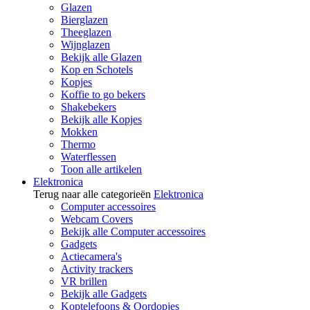
Glazen
Bierglazen
Theeglazen
Wijnglazen
Bekijk alle Glazen
Kop en Schotels
Kopjes
Koffie to go bekers
Shakebekers
Bekijk alle Kopjes
Mokken
Thermo
Waterflessen
Toon alle artikelen
Elektronica
Terug naar alle categorieën
Elektronica
Computer accessoires
Webcam Covers
Bekijk alle Computer accessoires
Gadgets
Actiecamera's
Activity trackers
VR brillen
Bekijk alle Gadgets
Koptelefoons & Oordopjes