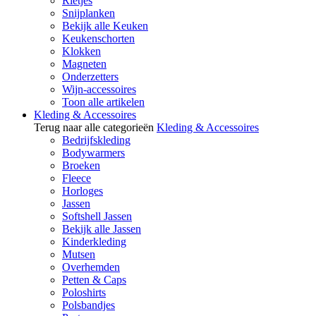
Rietjes
Snijplanken
Bekijk alle Keuken
Keukenschorten
Klokken
Magneten
Onderzetters
Wijn-accessoires
Toon alle artikelen
Kleding & Accessoires
Terug naar alle categorieën
Kleding & Accessoires
Bedrijfskleding
Bodywarmers
Broeken
Fleece
Horloges
Jassen
Softshell Jassen
Bekijk alle Jassen
Kinderkleding
Mutsen
Overhemden
Petten & Caps
Poloshirts
Polsbandjes