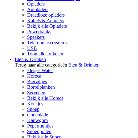
Opladers
Autoladers
Draadloze opladers
Kabels & Adapters
Bekijk alle Opladers
Powerbanks
Speakers
Telefoon accessoires
USB
Toon alle artikelen
Eten & Drinken
Terug naar alle categorieën
Eten & Drinken
Flesjes Water
Horeca
Bierviltjes
Borrelplanken
Servetten
Bekijk alle Horeca
Koekjes
Snoep
Chocolade
Kauwgom
Pepermuntjes
Snoeppotten
Bekijk alle Snoep