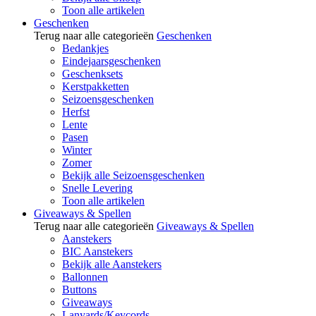
Toon alle artikelen
Geschenken
Terug naar alle categorieën
Geschenken
Bedankjes
Eindejaarsgeschenken
Geschenksets
Kerstpakketten
Seizoensgeschenken
Herfst
Lente
Pasen
Winter
Zomer
Bekijk alle Seizoensgeschenken
Snelle Levering
Toon alle artikelen
Giveaways & Spellen
Terug naar alle categorieën
Giveaways & Spellen
Aanstekers
BIC Aanstekers
Bekijk alle Aanstekers
Ballonnen
Buttons
Giveaways
Lanyards/Keycords