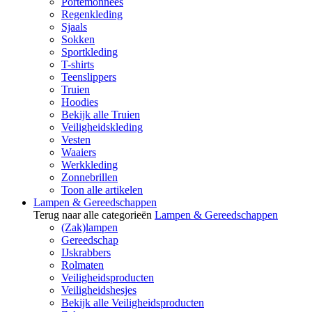
Portemonnees
Regenkleding
Sjaals
Sokken
Sportkleding
T-shirts
Teenslippers
Truien
Hoodies
Bekijk alle Truien
Veiligheidskleding
Vesten
Waaiers
Werkkleding
Zonnebrillen
Toon alle artikelen
Lampen & Gereedschappen
Terug naar alle categorieën
Lampen & Gereedschappen
(Zak)lampen
Gereedschap
IJskrabbers
Rolmaten
Veiligheidsproducten
Veiligheidshesjes
Bekijk alle Veiligheidsproducten