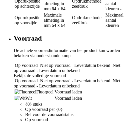
Opdrukpositie
Opdrukmethode
afmeting in
aantal
op achterzijde
zeefdruk
mm
64 x 64
kleuren
-
Maximale
Maximaal
Opdrukpositie
Opdrukmethode
afmeting in
aantal
op voorzijde
zeefdruk
mm
64 x 64
kleuren
-
Voorraad
De actuele voorraadinformatie van het product kan worden
bekeken via onderstaande knop
Op voorraad
Niet op voorraad - Leverdatum bekend
Niet
op voorraad - Leverdatum onbekend
Bekijk de volledige voorraad
Op voorraad
Niet op voorraad - Leverdatum bekend
Niet
op voorraad - Leverdatum onbekend
Fluorgeel
Voorraad laden
Wit
Voorraad laden
{0} stuks
Op voorraad per {0}
Bel voor de voorraadstatus
Op voorraad