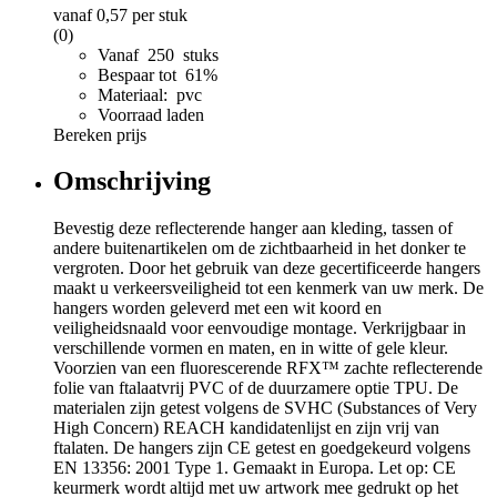
vanaf
0,57
per stuk
(0)
Vanaf 250 stuks
Bespaar tot 61%
Materiaal: pvc
Voorraad laden
Bereken prijs
Omschrijving
Bevestig deze reflecterende hanger aan kleding, tassen of
andere buitenartikelen om de zichtbaarheid in het donker te
vergroten. Door het gebruik van deze gecertificeerde hangers
maakt u verkeersveiligheid tot een kenmerk van uw merk. De
hangers worden geleverd met een wit koord en
veiligheidsnaald voor eenvoudige montage. Verkrijgbaar in
verschillende vormen en maten, en in witte of gele kleur.
Voorzien van een fluorescerende RFX™ zachte reflecterende
folie van ftalaatvrij PVC of de duurzamere optie TPU. De
materialen zijn getest volgens de SVHC (Substances of Very
High Concern) REACH kandidatenlijst en zijn vrij van
ftalaten. De hangers zijn CE getest en goedgekeurd volgens
EN 13356: 2001 Type 1. Gemaakt in Europa. Let op: CE
keurmerk wordt altijd met uw artwork mee gedrukt op het