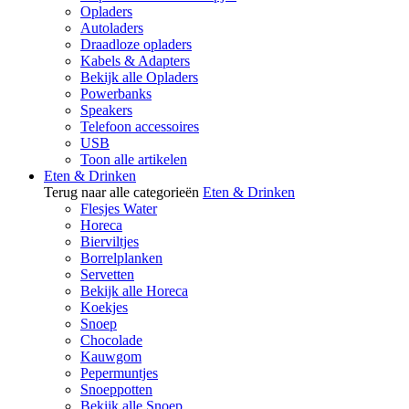
Opladers
Autoladers
Draadloze opladers
Kabels & Adapters
Bekijk alle Opladers
Powerbanks
Speakers
Telefoon accessoires
USB
Toon alle artikelen
Eten & Drinken
Terug naar alle categorieën
Eten & Drinken
Flesjes Water
Horeca
Bierviltjes
Borrelplanken
Servetten
Bekijk alle Horeca
Koekjes
Snoep
Chocolade
Kauwgom
Pepermuntjes
Snoeppotten
Bekijk alle Snoep