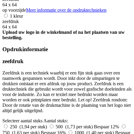
64 x 64
op voorzijde
Meer informatie over de opdruktechnieken
1 kleur
zeefdruk
64 x 64
Upload uw logo in de winkelmand of na het plaatsen van uw
bestelling.
Opdrukinformatie
zeefdruk
Zeefdruk is een techniek waarbij er een fijn stuk gaas over een
raamwerk gespannen wordt. Door inkt door de uitsparingen te
drukken ontstaat er een afdruk op jouw product. Zeefdruk is een
druktechniek die gebruikt wordt voor zowel grafische doeleinden als
voor de industrie. Zo kan er textiel mee bedrukt worden maar
worden er ook printplaten mee bedrukt. Let op! Zeefdruk rondom:
Door de rotatie van de drukmachine is de plaatsing van het logo niet
altijd gelijk uitgelijnd.
Selecteer aantal stuks
Aantal stuks:
250 (1,94 per stuk)
500 (1,73 per stuk)
Bespaar 12%
750 (1,63 per stuk)
Bespaar 16%
1000 (1,40 per stuk)
Bespaar