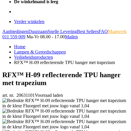
De winkelmand is leeg
Verder winkelen
Aanbiedingen
Duurzaam
Snelle Levering
Best Sellers
FAQ
Maatwerk
011 559 009
Ma-Vr 08.00 - 17.00
Mailen
Home
Lampen & Gereedschappen
Veiligheidsproducten
RFX™ H-09 reflecterende TPU hanger met trapezium
RFX™ H-09 reflecterende TPU hanger
met trapezium
art. nr. 20631101
Voorraad laden