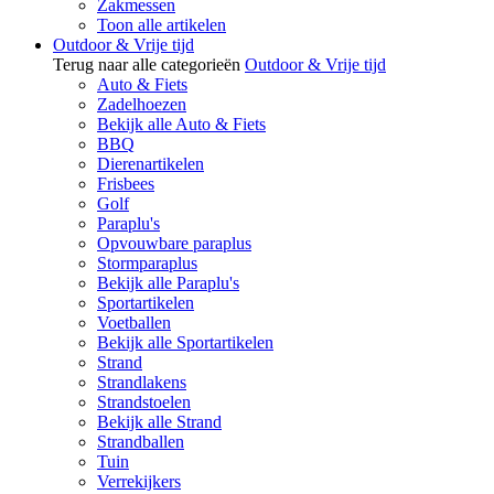
Zakmessen
Toon alle artikelen
Outdoor & Vrije tijd
Terug naar alle categorieën
Outdoor & Vrije tijd
Auto & Fiets
Zadelhoezen
Bekijk alle Auto & Fiets
BBQ
Dierenartikelen
Frisbees
Golf
Paraplu's
Opvouwbare paraplus
Stormparaplus
Bekijk alle Paraplu's
Sportartikelen
Voetballen
Bekijk alle Sportartikelen
Strand
Strandlakens
Strandstoelen
Bekijk alle Strand
Strandballen
Tuin
Verrekijkers