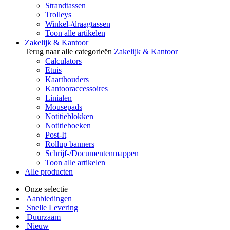
Strandtassen
Trolleys
Winkel-/draagtassen
Toon alle artikelen
Zakelijk & Kantoor
Terug naar alle categorieën
Zakelijk & Kantoor
Calculators
Etuis
Kaarthouders
Kantooraccessoires
Linialen
Mousepads
Notitieblokken
Notitieboeken
Post-It
Rollup banners
Schrijf-/Documentenmappen
Toon alle artikelen
Alle producten
Onze selectie
Aanbiedingen
Snelle Levering
Duurzaam
Nieuw