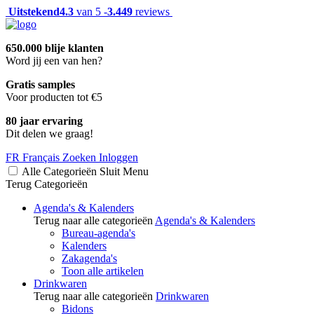
Uitstekend
4.3
van 5 -
3.449
reviews
650.000 blije klanten
Word jij een van hen?
Gratis samples
Voor producten tot €5
80 jaar ervaring
Dit delen we graag!
FR
Français
Zoeken
Inloggen
Alle Categorieën
Sluit
Menu
Terug
Categorieën
Agenda's & Kalenders
Terug naar alle categorieën
Agenda's & Kalenders
Bureau-agenda's
Kalenders
Zakagenda's
Toon alle artikelen
Drinkwaren
Terug naar alle categorieën
Drinkwaren
Bidons