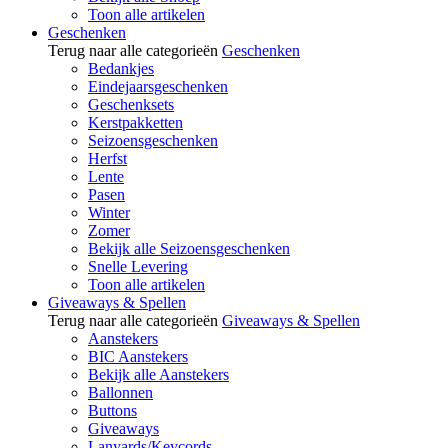
Toon alle artikelen
Geschenken
Terug naar alle categorieën
Geschenken
Bedankjes
Eindejaarsgeschenken
Geschenksets
Kerstpakketten
Seizoensgeschenken
Herfst
Lente
Pasen
Winter
Zomer
Bekijk alle Seizoensgeschenken
Snelle Levering
Toon alle artikelen
Giveaways & Spellen
Terug naar alle categorieën
Giveaways & Spellen
Aanstekers
BIC Aanstekers
Bekijk alle Aanstekers
Ballonnen
Buttons
Giveaways
Lanyards/Keycords