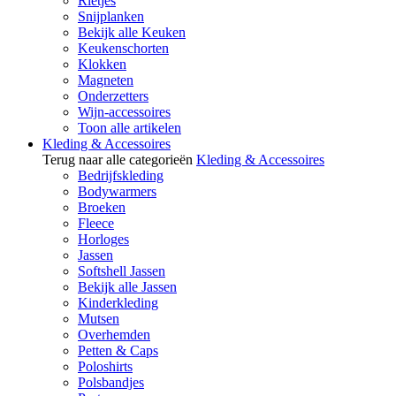
Rietjes
Snijplanken
Bekijk alle Keuken
Keukenschorten
Klokken
Magneten
Onderzetters
Wijn-accessoires
Toon alle artikelen
Kleding & Accessoires
Terug naar alle categorieën
Kleding & Accessoires
Bedrijfskleding
Bodywarmers
Broeken
Fleece
Horloges
Jassen
Softshell Jassen
Bekijk alle Jassen
Kinderkleding
Mutsen
Overhemden
Petten & Caps
Poloshirts
Polsbandjes