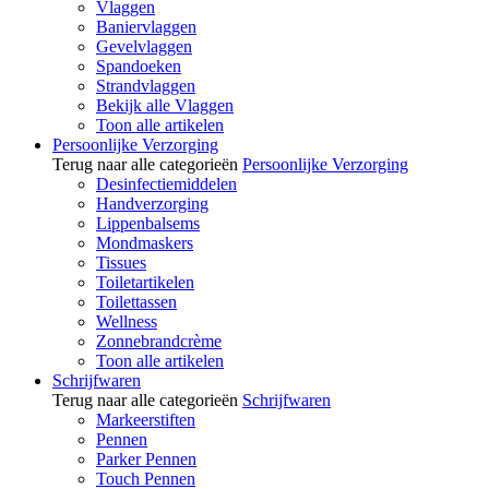
Vlaggen
Baniervlaggen
Gevelvlaggen
Spandoeken
Strandvlaggen
Bekijk alle Vlaggen
Toon alle artikelen
Persoonlijke Verzorging
Terug naar alle categorieën
Persoonlijke Verzorging
Desinfectiemiddelen
Handverzorging
Lippenbalsems
Mondmaskers
Tissues
Toiletartikelen
Toilettassen
Wellness
Zonnebrandcrème
Toon alle artikelen
Schrijfwaren
Terug naar alle categorieën
Schrijfwaren
Markeerstiften
Pennen
Parker Pennen
Touch Pennen