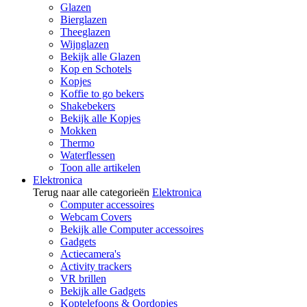
Glazen
Bierglazen
Theeglazen
Wijnglazen
Bekijk alle Glazen
Kop en Schotels
Kopjes
Koffie to go bekers
Shakebekers
Bekijk alle Kopjes
Mokken
Thermo
Waterflessen
Toon alle artikelen
Elektronica
Terug naar alle categorieën
Elektronica
Computer accessoires
Webcam Covers
Bekijk alle Computer accessoires
Gadgets
Actiecamera's
Activity trackers
VR brillen
Bekijk alle Gadgets
Koptelefoons & Oordopjes