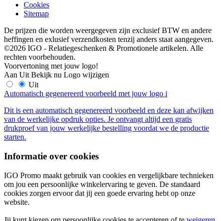
Cookies
Sitemap
De prijzen die worden weergegeven zijn exclusief BTW en andere
heffingen en exlusief verzendkosten tenzij anders staat aangegeven.
©2026 IGO - Relatiegeschenken & Promotionele artikelen. Alle
rechten voorbehouden.
Voorvertoning met jouw logo!
Aan
Uit
Bekijk nu
Logo wijzigen
Uit
Automatisch gegenereerd voorbeeld met jouw logo
i
Dit is een automatisch gegenereerd voorbeeld en deze kan afwijken
van de werkelijke opdruk opties. Je ontvangt altijd een gratis
drukproef van jouw werkelijke bestelling voordat we de productie
starten.
Informatie over cookies
IGO Promo maakt gebruik van cookies en vergelijkbare technieken
om jou een persoonlijke winkelervaring te geven. De standaard
cookies zorgen ervoor dat jij een goede ervaring hebt op onze
website.
Jij kunt kiezen om persoonlijke cookies te accepteren of te
weigeren
.