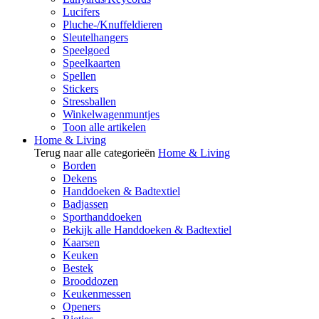
Lucifers
Pluche-/Knuffeldieren
Sleutelhangers
Speelgoed
Speelkaarten
Spellen
Stickers
Stressballen
Winkelwagenmuntjes
Toon alle artikelen
Home & Living
Terug naar alle categorieën
Home & Living
Borden
Dekens
Handdoeken & Badtextiel
Badjassen
Sporthanddoeken
Bekijk alle Handdoeken & Badtextiel
Kaarsen
Keuken
Bestek
Brooddozen
Keukenmessen
Openers