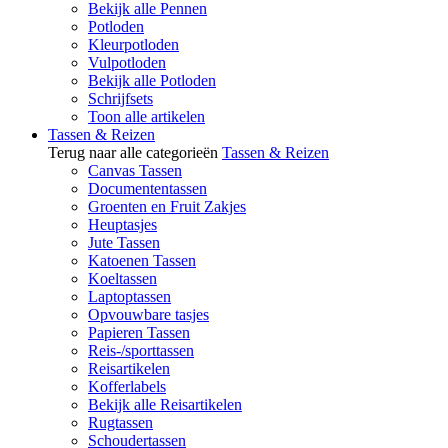
Bekijk alle Pennen
Potloden
Kleurpotloden
Vulpotloden
Bekijk alle Potloden
Schrijfsets
Toon alle artikelen
Tassen & Reizen
Terug naar alle categorieën
Tassen & Reizen
Canvas Tassen
Documententassen
Groenten en Fruit Zakjes
Heuptasjes
Jute Tassen
Katoenen Tassen
Koeltassen
Laptoptassen
Opvouwbare tasjes
Papieren Tassen
Reis-/sporttassen
Reisartikelen
Kofferlabels
Bekijk alle Reisartikelen
Rugtassen
Schoudertassen