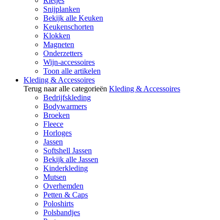
Rietjes
Snijplanken
Bekijk alle Keuken
Keukenschorten
Klokken
Magneten
Onderzetters
Wijn-accessoires
Toon alle artikelen
Kleding & Accessoires
Terug naar alle categorieën
Kleding & Accessoires
Bedrijfskleding
Bodywarmers
Broeken
Fleece
Horloges
Jassen
Softshell Jassen
Bekijk alle Jassen
Kinderkleding
Mutsen
Overhemden
Petten & Caps
Poloshirts
Polsbandjes