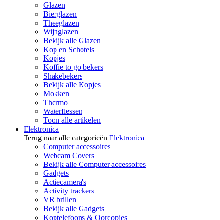
Glazen
Bierglazen
Theeglazen
Wijnglazen
Bekijk alle Glazen
Kop en Schotels
Kopjes
Koffie to go bekers
Shakebekers
Bekijk alle Kopjes
Mokken
Thermo
Waterflessen
Toon alle artikelen
Elektronica
Terug naar alle categorieën
Elektronica
Computer accessoires
Webcam Covers
Bekijk alle Computer accessoires
Gadgets
Actiecamera's
Activity trackers
VR brillen
Bekijk alle Gadgets
Koptelefoons & Oordopjes