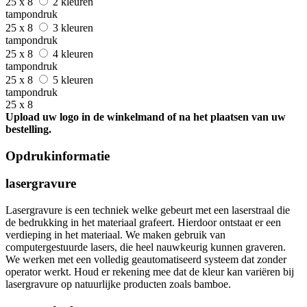
25 x 8
2 kleuren
tampondruk
25 x 8
3 kleuren
tampondruk
25 x 8
4 kleuren
tampondruk
25 x 8
5 kleuren
tampondruk
25 x 8
Upload uw logo in de winkelmand of na het plaatsen van uw
bestelling.
Opdrukinformatie
lasergravure
Lasergravure is een techniek welke gebeurt met een laserstraal die
de bedrukking in het materiaal grafeert. Hierdoor ontstaat er een
verdieping in het materiaal. We maken gebruik van
computergestuurde lasers, die heel nauwkeurig kunnen graveren.
We werken met een volledig geautomatiseerd systeem dat zonder
operator werkt. Houd er rekening mee dat de kleur kan variëren bij
lasergravure op natuurlijke producten zoals bamboe.