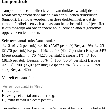
tampondruk
Tampondruk is een indirecte vorm van drukken waarbij de inkt
wordt overgebracht door middel van een siliconen drukkussen
(tampon). Het grote voordeel van deze druktechniek is dat de
tampon flexibel is en zich aanpast aan het te bedrukken object. Het
is dus mogelijk om onder andere bolle, holle en anders gekromde
oppervlakten te drukken.
Selecteer aantal stuks
Aantal stuks:
5 (61,12 per stuk)
10 (55,67 per stuk)
Bespaar 9%
25
(51,76 per stuk)
Bespaar 16%
50 (46,47 per stuk)
Bespaar 24%
Meest populair
75 (42,78 per stuk)
Bespaar 31%
100
(38,16 per stuk)
Bespaar 38%
150 (36,04 per stuk)
Bespaar
42%
200 (35,07 per stuk)
Bespaar 43%
250 (32,83 per
stuk)
Bespaar 47%
Vul zelf een aantal in
Bevestig aantal
Bevestig het aantal om verder te gaan
Bij
extra betaalt u slechts
per stuk
Testen/beoordelen d.m.v. sample
Wil je eerst het product in het echt