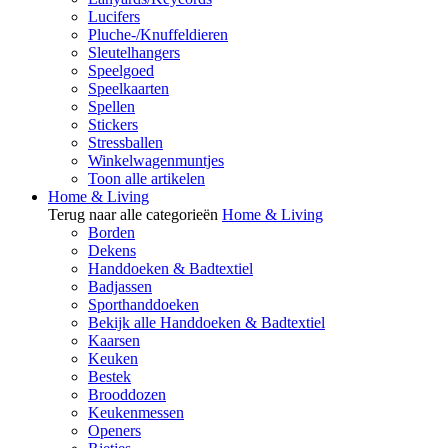
Lucifers
Pluche-/Knuffeldieren
Sleutelhangers
Speelgoed
Speelkaarten
Spellen
Stickers
Stressballen
Winkelwagenmuntjes
Toon alle artikelen
Home & Living
Terug naar alle categorieën
Home & Living
Borden
Dekens
Handdoeken & Badtextiel
Badjassen
Sporthanddoeken
Bekijk alle Handdoeken & Badtextiel
Kaarsen
Keuken
Bestek
Brooddozen
Keukenmessen
Openers