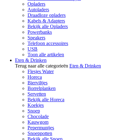
Opladers
Autoladers
Draadloze opladers
Kabels & Adapters
Bekijk alle Opladers
Powerbanks
Speakers
Telefoon accessoires
USB
Toon alle artikelen
Eten & Drinken
Terug naar alle categorieën
Eten & Drinken
Flesjes Water
Horeca
Bierviltjes
Borrelplanken
Servetten
Bekijk alle Horeca
Koekjes
Snoep
Chocolade
Kauwgom
Pepermuntjes
Snoeppotten
Bekijk alle Snoep