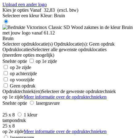
Upload een ander logo
Kies je opties
Vanaf
32,83
(excl. btw)
Selecteer een kleur
Kleur:
Bruin
Bruin
Selecteer opdruklocatie(s)
Opdruklocatie(s):
Geen opdruk
Opdruklocaties
Selecteer alle gewenste opdruklocaties
(meerdere opties mogelijk)
Snelste optie
op 1e zijde
op 2e zijde
op achterzijde
op voorzijde
Geen opdruk
Opdruktechniek(en)
Selecteer de gewenste opdruktechniek
op 1e zijde
Meer informatie over de opdruktechnieken
Snelste optie
lasergravure
25 x 8
1 kleur
tampondruk
25 x 8
op 2e zijde
Meer informatie over de opdruktechnieken
lasergravure