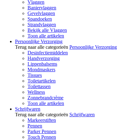
Vlaggen
Baniervlaggen
Gevelvlaggen
Spandoeken
Strandvlaggen
Bekijk alle Vlaggen
Toon alle artikelen
Persoonlijke Verzorging
Terug naar alle categorieën
Persoonlijke Verzorging
Desinfectiemiddelen
Handverzorging
Lippenbalsems
Mondmaskers
Tissues
Toiletartikelen
Toilettassen
Wellness
Zonnebrandcrème
Toon alle artikelen
Schrijfwaren
Terug naar alle categorieën
Schrijfwaren
Markeerstiften
Pennen
Parker Pennen
Touch Pennen