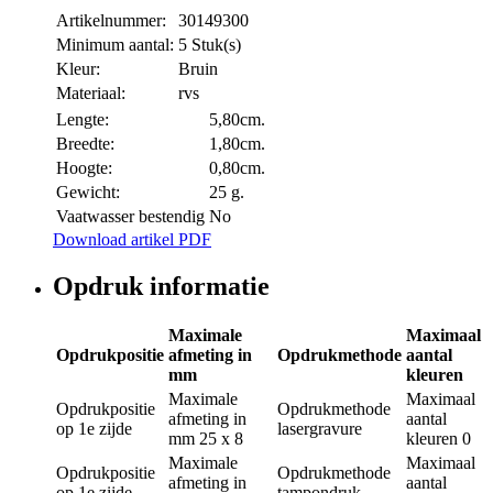
Artikelnummer:
30149300
Minimum aantal:
5 Stuk(s)
Kleur:
Bruin
Materiaal:
rvs
Lengte:
5,80cm.
Breedte:
1,80cm.
Hoogte:
0,80cm.
Gewicht:
25 g.
Vaatwasser bestendig
No
Download artikel PDF
Opdruk informatie
Maximale
Maximaal
Opdrukpositie
afmeting in
Opdrukmethode
aantal
mm
kleuren
Maximale
Maximaal
Opdrukpositie
Opdrukmethode
afmeting in
aantal
op 1e zijde
lasergravure
mm
25 x 8
kleuren
0
Maximale
Maximaal
Opdrukpositie
Opdrukmethode
afmeting in
aantal
op 1e zijde
tampondruk