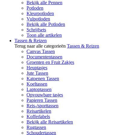
Bekijk alle Pennen
Potloden
Kleurpotloden
Vulpotloden
Bekijk alle Potloden
Schrijfsets
Toon alle artikelen
Tassen & Reizen
Terug naar alle categorieën
Tassen & Reizen
Canvas Tassen
Documententassen
Groenten en Fruit Zakjes
Heuptasjes
Jute Tassen
Katoenen Tassen
Koeltassen
Laptoptassen
Opvouwbare tasjes
Papieren Tassen
Reis-/sporttassen
Reisartikelen
Kofferlabels
Bekijk alle Reisartikelen
Rugtassen
Schoudertassen