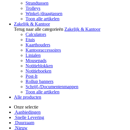
Strandtassen
Trolleys
Winkel-/draagtassen
Toon alle artikelen
Zakelijk & Kantoor
Terug naar alle categorieën
Zakelijk & Kantoor
Calculators
Etuis
Kaarthouders
Kantooraccessoires
Linialen
Mousepads
Notitieblokken
Notitieboeken
Post-It
Rollup banners
Schrijf-/Documentenmappen
Toon alle artikelen
Alle producten
Onze selectie
Aanbiedingen
Snelle Levering
Duurzaam
Nieuw