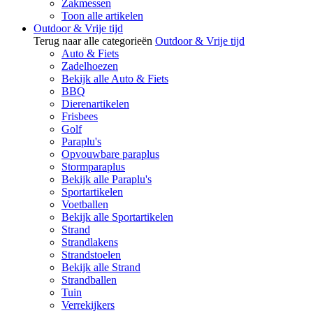
Zakmessen
Toon alle artikelen
Outdoor & Vrije tijd
Terug naar alle categorieën
Outdoor & Vrije tijd
Auto & Fiets
Zadelhoezen
Bekijk alle Auto & Fiets
BBQ
Dierenartikelen
Frisbees
Golf
Paraplu's
Opvouwbare paraplus
Stormparaplus
Bekijk alle Paraplu's
Sportartikelen
Voetballen
Bekijk alle Sportartikelen
Strand
Strandlakens
Strandstoelen
Bekijk alle Strand
Strandballen
Tuin
Verrekijkers