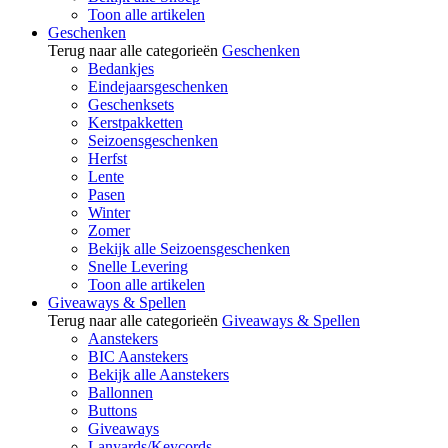
Toon alle artikelen
Geschenken
Terug naar alle categorieën
Geschenken
Bedankjes
Eindejaarsgeschenken
Geschenksets
Kerstpakketten
Seizoensgeschenken
Herfst
Lente
Pasen
Winter
Zomer
Bekijk alle Seizoensgeschenken
Snelle Levering
Toon alle artikelen
Giveaways & Spellen
Terug naar alle categorieën
Giveaways & Spellen
Aanstekers
BIC Aanstekers
Bekijk alle Aanstekers
Ballonnen
Buttons
Giveaways
Lanyards/Keycords