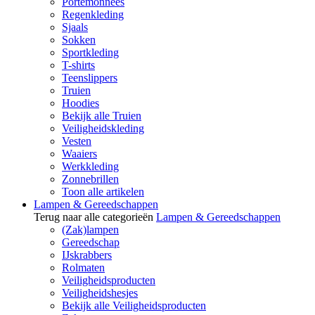
Portemonnees
Regenkleding
Sjaals
Sokken
Sportkleding
T-shirts
Teenslippers
Truien
Hoodies
Bekijk alle Truien
Veiligheidskleding
Vesten
Waaiers
Werkkleding
Zonnebrillen
Toon alle artikelen
Lampen & Gereedschappen
Terug naar alle categorieën
Lampen & Gereedschappen
(Zak)lampen
Gereedschap
IJskrabbers
Rolmaten
Veiligheidsproducten
Veiligheidshesjes
Bekijk alle Veiligheidsproducten