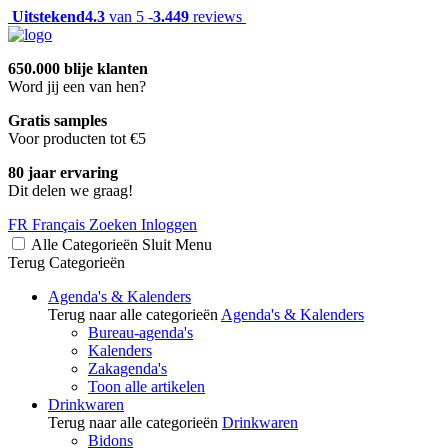
Uitstekend
4.3
van 5 -
3.449
reviews
650.000 blije klanten
Word jij een van hen?
Gratis samples
Voor producten tot €5
80 jaar ervaring
Dit delen we graag!
FR
Français
Zoeken
Inloggen
Alle Categorieën
Sluit
Menu
Terug
Categorieën
Agenda's & Kalenders
Terug naar alle categorieën
Agenda's & Kalenders
Bureau-agenda's
Kalenders
Zakagenda's
Toon alle artikelen
Drinkwaren
Terug naar alle categorieën
Drinkwaren
Bidons