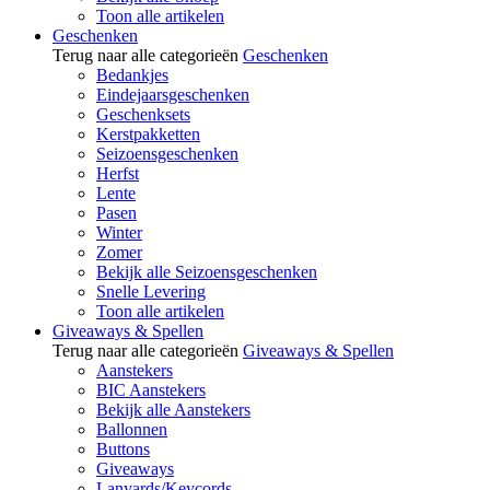
Toon alle artikelen
Geschenken
Terug naar alle categorieën
Geschenken
Bedankjes
Eindejaarsgeschenken
Geschenksets
Kerstpakketten
Seizoensgeschenken
Herfst
Lente
Pasen
Winter
Zomer
Bekijk alle Seizoensgeschenken
Snelle Levering
Toon alle artikelen
Giveaways & Spellen
Terug naar alle categorieën
Giveaways & Spellen
Aanstekers
BIC Aanstekers
Bekijk alle Aanstekers
Ballonnen
Buttons
Giveaways
Lanyards/Keycords