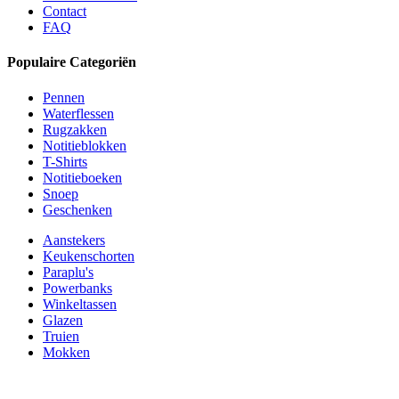
Contact
FAQ
Populaire Categoriën
Pennen
Waterflessen
Rugzakken
Notitieblokken
T-Shirts
Notitieboeken
Snoep
Geschenken
Aanstekers
Keukenschorten
Paraplu's
Powerbanks
Winkeltassen
Glazen
Truien
Mokken