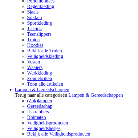
Portemonnees
Regenkleding
Sjaals
Sokken
Sportkleding
T-shirts
Teenslippers
Truien
Hoodies
Bekijk alle Truien
Veiligheidskleding
Vesten
Waaiers
Werkkleding
Zonnebrillen
Toon alle artikelen
Lampen & Gereedschappen
Terug naar alle categorieën
Lampen & Gereedschappen
(Zak)lampen
Gereedschap
IJskrabbers
Rolmaten
Veiligheidsproducten
Veiligheidshesjes
Bekijk alle Veiligheidsproducten