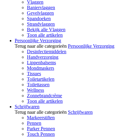
Vlaggen
Baniervlaggen
Gevelvlaggen
Spandoeken
Strandvlaggen
Bekijk alle Vlaggen
Toon alle artikelen
Persoonlijke Verzorging
Terug naar alle categorieën
Persoonlijke Verzorging
Desinfectiemiddelen
Handverzorging
Lippenbalsems
Mondmaskers
Tissues
Toiletartikelen
Toilettassen
Wellness
Zonnebrandcrème
Toon alle artikelen
Schrijfwaren
Terug naar alle categorieën
Schrijfwaren
Markeerstiften
Pennen
Parker Pennen
Touch Pennen