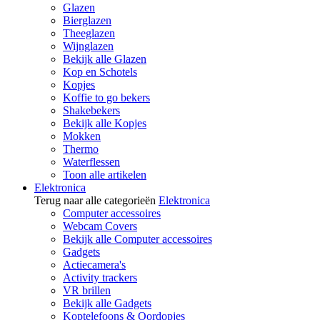
Glazen
Bierglazen
Theeglazen
Wijnglazen
Bekijk alle Glazen
Kop en Schotels
Kopjes
Koffie to go bekers
Shakebekers
Bekijk alle Kopjes
Mokken
Thermo
Waterflessen
Toon alle artikelen
Elektronica
Terug naar alle categorieën
Elektronica
Computer accessoires
Webcam Covers
Bekijk alle Computer accessoires
Gadgets
Actiecamera's
Activity trackers
VR brillen
Bekijk alle Gadgets
Koptelefoons & Oordopjes