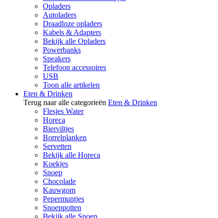
Opladers
Autoladers
Draadloze opladers
Kabels & Adapters
Bekijk alle Opladers
Powerbanks
Speakers
Telefoon accessoires
USB
Toon alle artikelen
Eten & Drinken
Terug naar alle categorieën
Eten & Drinken
Flesjes Water
Horeca
Bierviltjes
Borrelplanken
Servetten
Bekijk alle Horeca
Koekjes
Snoep
Chocolade
Kauwgom
Pepermuntjes
Snoeppotten
Bekijk alle Snoep