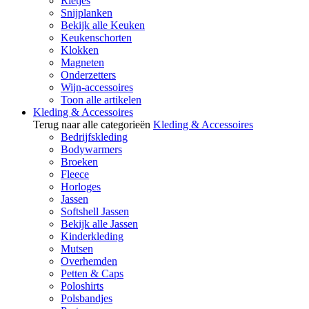
Rietjes
Snijplanken
Bekijk alle Keuken
Keukenschorten
Klokken
Magneten
Onderzetters
Wijn-accessoires
Toon alle artikelen
Kleding & Accessoires
Terug naar alle categorieën
Kleding & Accessoires
Bedrijfskleding
Bodywarmers
Broeken
Fleece
Horloges
Jassen
Softshell Jassen
Bekijk alle Jassen
Kinderkleding
Mutsen
Overhemden
Petten & Caps
Poloshirts
Polsbandjes