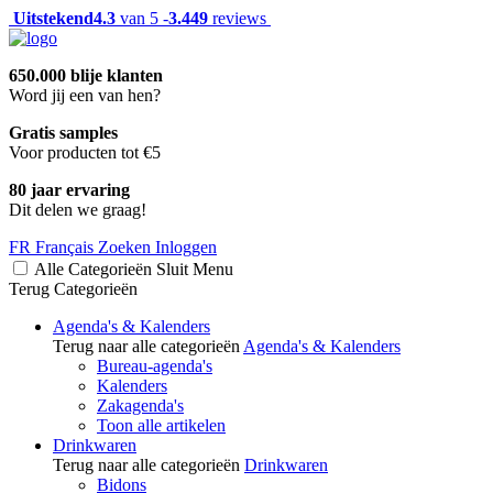
Uitstekend
4.3
van 5 -
3.449
reviews
650.000 blije klanten
Word jij een van hen?
Gratis samples
Voor producten tot €5
80 jaar ervaring
Dit delen we graag!
FR
Français
Zoeken
Inloggen
Alle Categorieën
Sluit
Menu
Terug
Categorieën
Agenda's & Kalenders
Terug naar alle categorieën
Agenda's & Kalenders
Bureau-agenda's
Kalenders
Zakagenda's
Toon alle artikelen
Drinkwaren
Terug naar alle categorieën
Drinkwaren
Bidons