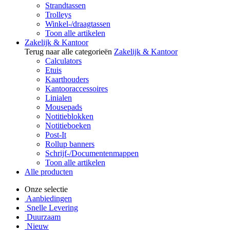
Strandtassen
Trolleys
Winkel-/draagtassen
Toon alle artikelen
Zakelijk & Kantoor
Terug naar alle categorieën
Zakelijk & Kantoor
Calculators
Etuis
Kaarthouders
Kantooraccessoires
Linialen
Mousepads
Notitieblokken
Notitieboeken
Post-It
Rollup banners
Schrijf-/Documentenmappen
Toon alle artikelen
Alle producten
Onze selectie
Aanbiedingen
Snelle Levering
Duurzaam
Nieuw