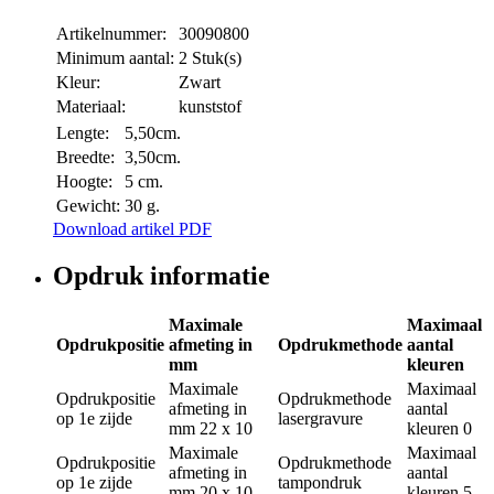
Artikelnummer:
30090800
Minimum aantal:
2 Stuk(s)
Kleur:
Zwart
Materiaal:
kunststof
Lengte:
5,50cm.
Breedte:
3,50cm.
Hoogte:
5 cm.
Gewicht:
30 g.
Download artikel PDF
Opdruk informatie
Maximale
Maximaal
Opdrukpositie
afmeting in
Opdrukmethode
aantal
mm
kleuren
Maximale
Maximaal
Opdrukpositie
Opdrukmethode
afmeting in
aantal
op 1e zijde
lasergravure
mm
22 x 10
kleuren
0
Maximale
Maximaal
Opdrukpositie
Opdrukmethode
afmeting in
aantal
op 1e zijde
tampondruk
mm
20 x 10
kleuren
5