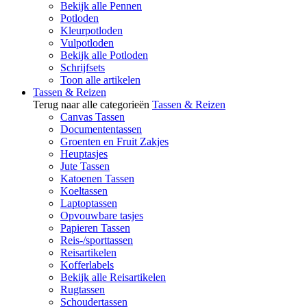
Bekijk alle Pennen
Potloden
Kleurpotloden
Vulpotloden
Bekijk alle Potloden
Schrijfsets
Toon alle artikelen
Tassen & Reizen
Terug naar alle categorieën
Tassen & Reizen
Canvas Tassen
Documententassen
Groenten en Fruit Zakjes
Heuptasjes
Jute Tassen
Katoenen Tassen
Koeltassen
Laptoptassen
Opvouwbare tasjes
Papieren Tassen
Reis-/sporttassen
Reisartikelen
Kofferlabels
Bekijk alle Reisartikelen
Rugtassen
Schoudertassen