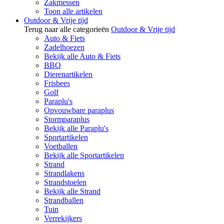
Zakmessen
Toon alle artikelen
Outdoor & Vrije tijd
Terug naar alle categorieën
Outdoor & Vrije tijd
Auto & Fiets
Zadelhoezen
Bekijk alle Auto & Fiets
BBQ
Dierenartikelen
Frisbees
Golf
Paraplu's
Opvouwbare paraplus
Stormparaplus
Bekijk alle Paraplu's
Sportartikelen
Voetballen
Bekijk alle Sportartikelen
Strand
Strandlakens
Strandstoelen
Bekijk alle Strand
Strandballen
Tuin
Verrekijkers