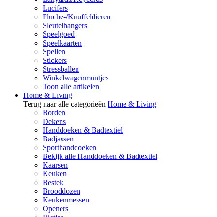
Lucifers
Pluche-/Knuffeldieren
Sleutelhangers
Speelgoed
Speelkaarten
Spellen
Stickers
Stressballen
Winkelwagenmuntjes
Toon alle artikelen
Home & Living
Terug naar alle categorieën
Home & Living
Borden
Dekens
Handdoeken & Badtextiel
Badjassen
Sporthanddoeken
Bekijk alle Handdoeken & Badtextiel
Kaarsen
Keuken
Bestek
Brooddozen
Keukenmessen
Openers