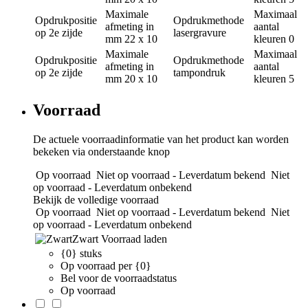
Maximale
Maximaal
Opdrukpositie
Opdrukmethode
afmeting in
aantal
op 2e zijde
lasergravure
mm
22 x 10
kleuren
0
Maximale
Maximaal
Opdrukpositie
Opdrukmethode
afmeting in
aantal
op 2e zijde
tampondruk
mm
20 x 10
kleuren
5
Voorraad
De actuele voorraadinformatie van het product kan worden
bekeken via onderstaande knop
Op voorraad
Niet op voorraad - Leverdatum bekend
Niet
op voorraad - Leverdatum onbekend
Bekijk de volledige voorraad
Op voorraad
Niet op voorraad - Leverdatum bekend
Niet
op voorraad - Leverdatum onbekend
Zwart
Voorraad laden
{0} stuks
Op voorraad per {0}
Bel voor de voorraadstatus
Op voorraad