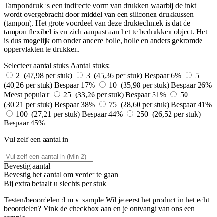
Tampondruk is een indirecte vorm van drukken waarbij de inkt
wordt overgebracht door middel van een siliconen drukkussen
(tampon). Het grote voordeel van deze druktechniek is dat de
tampon flexibel is en zich aanpast aan het te bedrukken object. Het
is dus mogelijk om onder andere bolle, holle en anders gekromde
oppervlakten te drukken.
Selecteer aantal stuks
Aantal stuks:
2 (47,98 per stuk)
3 (45,36 per stuk)
Bespaar 6%
5
(40,26 per stuk)
Bespaar 17%
10 (35,98 per stuk)
Bespaar 26%
Meest populair
25 (33,26 per stuk)
Bespaar 31%
50
(30,21 per stuk)
Bespaar 38%
75 (28,60 per stuk)
Bespaar 41%
100 (27,21 per stuk)
Bespaar 44%
250 (26,52 per stuk)
Bespaar 45%
Vul zelf een aantal in
Bevestig aantal
Bevestig het aantal om verder te gaan
Bij
extra betaalt u slechts
per stuk
Testen/beoordelen d.m.v. sample
Wil je eerst het product in het echt
beoordelen? Vink de checkbox aan en je ontvangt van ons een