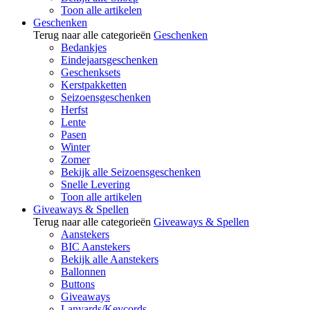
Toon alle artikelen
Geschenken
Terug naar alle categorieën
Geschenken
Bedankjes
Eindejaarsgeschenken
Geschenksets
Kerstpakketten
Seizoensgeschenken
Herfst
Lente
Pasen
Winter
Zomer
Bekijk alle Seizoensgeschenken
Snelle Levering
Toon alle artikelen
Giveaways & Spellen
Terug naar alle categorieën
Giveaways & Spellen
Aanstekers
BIC Aanstekers
Bekijk alle Aanstekers
Ballonnen
Buttons
Giveaways
Lanyards/Keycords