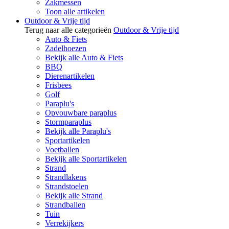
Zakmessen
Toon alle artikelen
Outdoor & Vrije tijd
Terug naar alle categorieën
Outdoor & Vrije tijd
Auto & Fiets
Zadelhoezen
Bekijk alle Auto & Fiets
BBQ
Dierenartikelen
Frisbees
Golf
Paraplu's
Opvouwbare paraplus
Stormparaplus
Bekijk alle Paraplu's
Sportartikelen
Voetballen
Bekijk alle Sportartikelen
Strand
Strandlakens
Strandstoelen
Bekijk alle Strand
Strandballen
Tuin
Verrekijkers