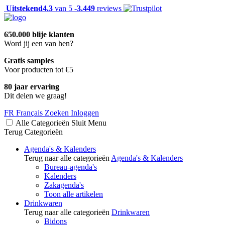
Uitstekend
4.3
van 5 -
3.449
reviews
650.000 blije klanten
Word jij een van hen?
Gratis samples
Voor producten tot €5
80 jaar ervaring
Dit delen we graag!
FR
Français
Zoeken
Inloggen
Alle Categorieën
Sluit
Menu
Terug
Categorieën
Agenda's & Kalenders
Terug naar alle categorieën
Agenda's & Kalenders
Bureau-agenda's
Kalenders
Zakagenda's
Toon alle artikelen
Drinkwaren
Terug naar alle categorieën
Drinkwaren
Bidons