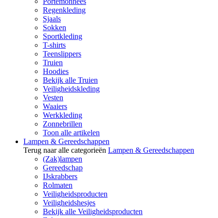
Portemonnees
Regenkleding
Sjaals
Sokken
Sportkleding
T-shirts
Teenslippers
Truien
Hoodies
Bekijk alle Truien
Veiligheidskleding
Vesten
Waaiers
Werkkleding
Zonnebrillen
Toon alle artikelen
Lampen & Gereedschappen
Terug naar alle categorieën
Lampen & Gereedschappen
(Zak)lampen
Gereedschap
IJskrabbers
Rolmaten
Veiligheidsproducten
Veiligheidshesjes
Bekijk alle Veiligheidsproducten