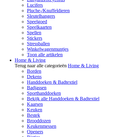
Lucifers
Pluche-/Knuffeldieren
Sleutelhangers
Speelgoed
Speelkaarten
Spellen
Stickers
Stressballen
Winkelwagenmuntjes
Toon alle artikelen
Home & Living
Terug naar alle categorieën
Home & Living
Borden
Dekens
Handdoeken & Badtextiel
Badjassen
Sporthanddoeken
Bekijk alle Handdoeken & Badtextiel
Kaarsen
Keuken
Bestek
Brooddozen
Keukenmessen
Openers