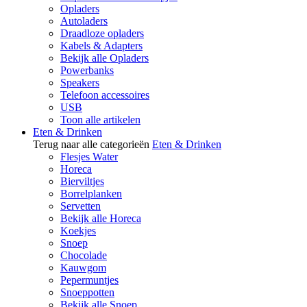
Opladers
Autoladers
Draadloze opladers
Kabels & Adapters
Bekijk alle Opladers
Powerbanks
Speakers
Telefoon accessoires
USB
Toon alle artikelen
Eten & Drinken
Terug naar alle categorieën
Eten & Drinken
Flesjes Water
Horeca
Bierviltjes
Borrelplanken
Servetten
Bekijk alle Horeca
Koekjes
Snoep
Chocolade
Kauwgom
Pepermuntjes
Snoeppotten
Bekijk alle Snoep