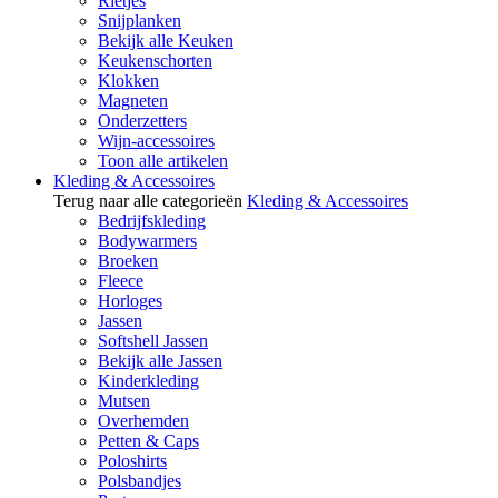
Rietjes
Snijplanken
Bekijk alle Keuken
Keukenschorten
Klokken
Magneten
Onderzetters
Wijn-accessoires
Toon alle artikelen
Kleding & Accessoires
Terug naar alle categorieën
Kleding & Accessoires
Bedrijfskleding
Bodywarmers
Broeken
Fleece
Horloges
Jassen
Softshell Jassen
Bekijk alle Jassen
Kinderkleding
Mutsen
Overhemden
Petten & Caps
Poloshirts
Polsbandjes