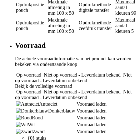
Maximale
Maximaal
Opdrukpositie
Opdrukmethode
afmeting in
aantal
pouch
digitale transfer
mm
100 x 50
kleuren
99
Maximale
Maximaal
Opdrukpositie
Opdrukmethode
afmeting in
aantal
pouch
zeefdruk transfer
mm
100 x 50
kleuren
5
Voorraad
De actuele voorraadinformatie van het product kan worden
bekeken via onderstaande knop
Op voorraad
Niet op voorraad - Leverdatum bekend
Niet
op voorraad - Leverdatum onbekend
Bekijk de volledige voorraad
Op voorraad
Niet op voorraad - Leverdatum bekend
Niet
op voorraad - Leverdatum onbekend
Antraciet
Voorraad laden
Donkerblauw
Voorraad laden
Rood
Voorraad laden
Wit
Voorraad laden
Zwart
Voorraad laden
{0} stuks