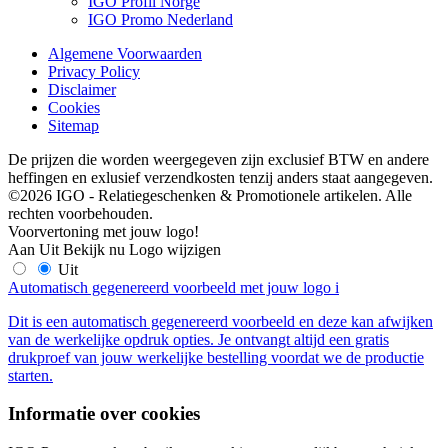
IGO Profil Norge
IGO Promo Nederland
Algemene Voorwaarden
Privacy Policy
Disclaimer
Cookies
Sitemap
De prijzen die worden weergegeven zijn exclusief BTW en andere
heffingen en exlusief verzendkosten tenzij anders staat aangegeven.
©2026 IGO - Relatiegeschenken & Promotionele artikelen. Alle
rechten voorbehouden.
Voorvertoning met jouw logo!
Aan
Uit
Bekijk nu
Logo wijzigen
Uit
Automatisch gegenereerd voorbeeld met jouw logo
i
Dit is een automatisch gegenereerd voorbeeld en deze kan afwijken
van de werkelijke opdruk opties. Je ontvangt altijd een gratis
drukproef van jouw werkelijke bestelling voordat we de productie
starten.
Informatie over cookies