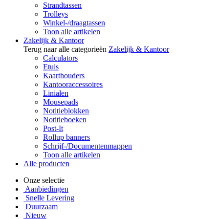
Strandtassen
Trolleys
Winkel-/draagtassen
Toon alle artikelen
Zakelijk & Kantoor
Terug naar alle categorieën
Zakelijk & Kantoor
Calculators
Etuis
Kaarthouders
Kantooraccessoires
Linialen
Mousepads
Notitieblokken
Notitieboeken
Post-It
Rollup banners
Schrijf-/Documentenmappen
Toon alle artikelen
Alle producten
Onze selectie
Aanbiedingen
Snelle Levering
Duurzaam
Nieuw