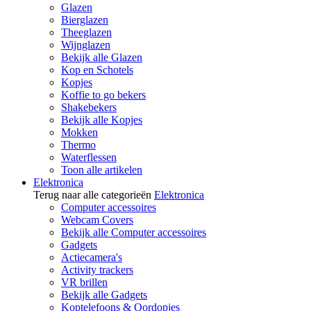
Glazen
Bierglazen
Theeglazen
Wijnglazen
Bekijk alle Glazen
Kop en Schotels
Kopjes
Koffie to go bekers
Shakebekers
Bekijk alle Kopjes
Mokken
Thermo
Waterflessen
Toon alle artikelen
Elektronica
Terug naar alle categorieën
Elektronica
Computer accessoires
Webcam Covers
Bekijk alle Computer accessoires
Gadgets
Actiecamera's
Activity trackers
VR brillen
Bekijk alle Gadgets
Koptelefoons & Oordopjes