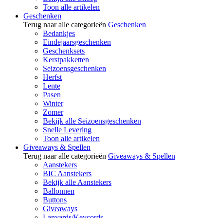
Toon alle artikelen
Geschenken
Terug naar alle categorieën
Geschenken
Bedankjes
Eindejaarsgeschenken
Geschenksets
Kerstpakketten
Seizoensgeschenken
Herfst
Lente
Pasen
Winter
Zomer
Bekijk alle Seizoensgeschenken
Snelle Levering
Toon alle artikelen
Giveaways & Spellen
Terug naar alle categorieën
Giveaways & Spellen
Aanstekers
BIC Aanstekers
Bekijk alle Aanstekers
Ballonnen
Buttons
Giveaways
Lanyards/Keycords