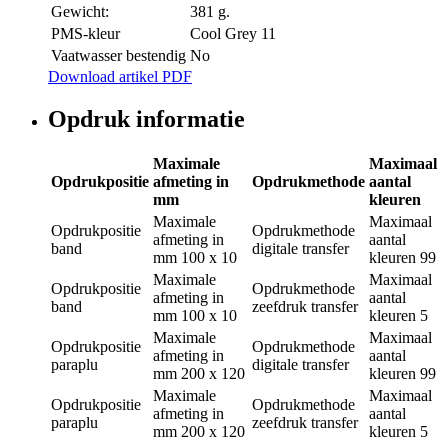
Gewicht:
381 g.
PMS-kleur
Cool Grey 11
Vaatwasser bestendig
No
Download artikel PDF
Opdruk informatie
Maximale
Maximaal
Opdrukpositie
afmeting in
Opdrukmethode
aantal
mm
kleuren
Maximale
Maximaal
Opdrukpositie
Opdrukmethode
afmeting in
aantal
band
digitale transfer
mm
100 x 10
kleuren
99
Maximale
Maximaal
Opdrukpositie
Opdrukmethode
afmeting in
aantal
band
zeefdruk transfer
mm
100 x 10
kleuren
5
Maximale
Maximaal
Opdrukpositie
Opdrukmethode
afmeting in
aantal
paraplu
digitale transfer
mm
200 x 120
kleuren
99
Maximale
Maximaal
Opdrukpositie
Opdrukmethode
afmeting in
aantal
paraplu
zeefdruk transfer
mm
200 x 120
kleuren
5