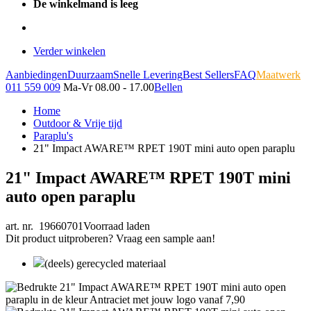
De winkelmand is leeg
Verder winkelen
Aanbiedingen
Duurzaam
Snelle Levering
Best Sellers
FAQ
Maatwerk
011 559 009
Ma-Vr 08.00 - 17.00
Bellen
Home
Outdoor & Vrije tijd
Paraplu's
21" Impact AWARE™ RPET 190T mini auto open paraplu
21" Impact AWARE™ RPET 190T mini
auto open paraplu
art. nr. 19660701
Voorraad laden
Dit product uitproberen? Vraag een sample aan!
(deels) gerecycled materiaal