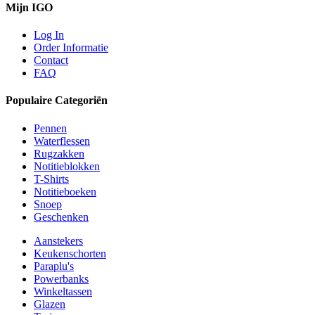
Mijn IGO
Log In
Order Informatie
Contact
FAQ
Populaire Categoriën
Pennen
Waterflessen
Rugzakken
Notitieblokken
T-Shirts
Notitieboeken
Snoep
Geschenken
Aanstekers
Keukenschorten
Paraplu's
Powerbanks
Winkeltassen
Glazen