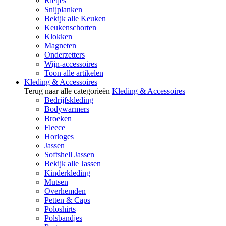
Rietjes
Snijplanken
Bekijk alle Keuken
Keukenschorten
Klokken
Magneten
Onderzetters
Wijn-accessoires
Toon alle artikelen
Kleding & Accessoires
Terug naar alle categorieën
Kleding & Accessoires
Bedrijfskleding
Bodywarmers
Broeken
Fleece
Horloges
Jassen
Softshell Jassen
Bekijk alle Jassen
Kinderkleding
Mutsen
Overhemden
Petten & Caps
Poloshirts
Polsbandjes