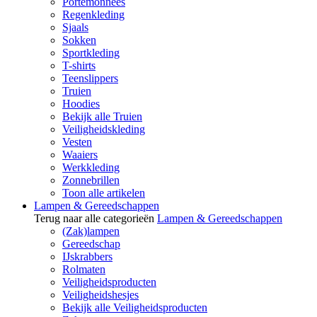
Portemonnees
Regenkleding
Sjaals
Sokken
Sportkleding
T-shirts
Teenslippers
Truien
Hoodies
Bekijk alle Truien
Veiligheidskleding
Vesten
Waaiers
Werkkleding
Zonnebrillen
Toon alle artikelen
Lampen & Gereedschappen
Terug naar alle categorieën
Lampen & Gereedschappen
(Zak)lampen
Gereedschap
IJskrabbers
Rolmaten
Veiligheidsproducten
Veiligheidshesjes
Bekijk alle Veiligheidsproducten