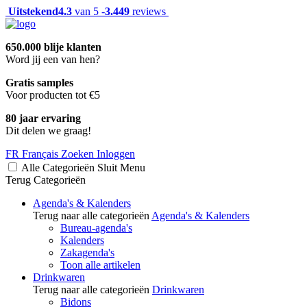
Uitstekend
4.3
van 5 -
3.449
reviews
650.000 blije klanten
Word jij een van hen?
Gratis samples
Voor producten tot €5
80 jaar ervaring
Dit delen we graag!
FR
Français
Zoeken
Inloggen
Alle Categorieën
Sluit
Menu
Terug
Categorieën
Agenda's & Kalenders
Terug naar alle categorieën
Agenda's & Kalenders
Bureau-agenda's
Kalenders
Zakagenda's
Toon alle artikelen
Drinkwaren
Terug naar alle categorieën
Drinkwaren
Bidons