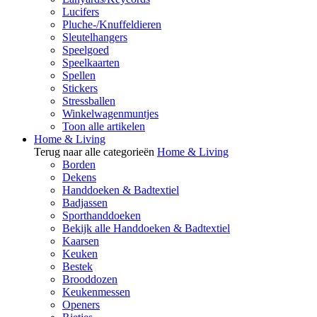
Lucifers
Pluche-/Knuffeldieren
Sleutelhangers
Speelgoed
Speelkaarten
Spellen
Stickers
Stressballen
Winkelwagenmuntjes
Toon alle artikelen
Home & Living
Terug naar alle categorieën
Home & Living
Borden
Dekens
Handdoeken & Badtextiel
Badjassen
Sporthanddoeken
Bekijk alle Handdoeken & Badtextiel
Kaarsen
Keuken
Bestek
Brooddozen
Keukenmessen
Openers