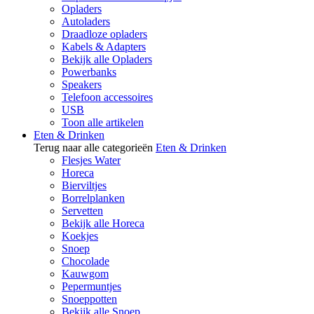
Opladers
Autoladers
Draadloze opladers
Kabels & Adapters
Bekijk alle Opladers
Powerbanks
Speakers
Telefoon accessoires
USB
Toon alle artikelen
Eten & Drinken
Terug naar alle categorieën
Eten & Drinken
Flesjes Water
Horeca
Bierviltjes
Borrelplanken
Servetten
Bekijk alle Horeca
Koekjes
Snoep
Chocolade
Kauwgom
Pepermuntjes
Snoeppotten
Bekijk alle Snoep