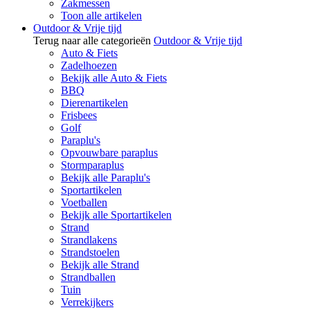
Zakmessen
Toon alle artikelen
Outdoor & Vrije tijd
Terug naar alle categorieën
Outdoor & Vrije tijd
Auto & Fiets
Zadelhoezen
Bekijk alle Auto & Fiets
BBQ
Dierenartikelen
Frisbees
Golf
Paraplu's
Opvouwbare paraplus
Stormparaplus
Bekijk alle Paraplu's
Sportartikelen
Voetballen
Bekijk alle Sportartikelen
Strand
Strandlakens
Strandstoelen
Bekijk alle Strand
Strandballen
Tuin
Verrekijkers