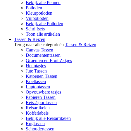
Bekijk alle Pennen
Potloden
Kleurpotloden
Vulpotloden
Bekijk alle Potloden
Schrijfsets
Toon alle artikelen
Tassen & Reizen
Terug naar alle categorieën
Tassen & Reizen
Canvas Tassen
Documententassen
Groenten en Fruit Zakjes
Heuptasjes
Jute Tassen
Katoenen Tassen
Koeltassen
Laptoptassen
Opvouwbare tasjes
Papieren Tassen
Reis-/sporttassen
Reisartikelen
Kofferlabels
Bekijk alle Reisartikelen
Rugtassen
Schoudertassen