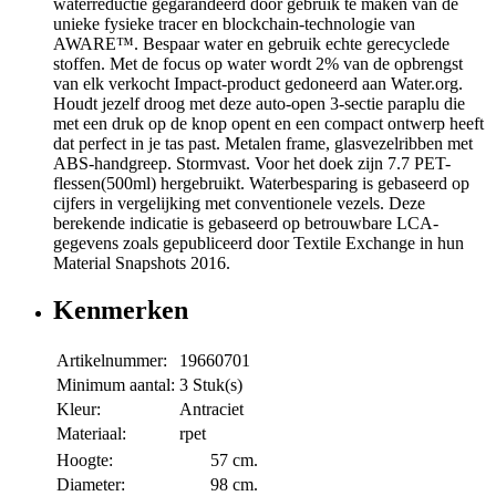
waterreductie gegarandeerd door gebruik te maken van de
unieke fysieke tracer en blockchain-technologie van
AWARE™. Bespaar water en gebruik echte gerecyclede
stoffen. Met de focus op water wordt 2% van de opbrengst
van elk verkocht Impact-product gedoneerd aan Water.org.
Houdt jezelf droog met deze auto-open 3-sectie paraplu die
met een druk op de knop opent en een compact ontwerp heeft
dat perfect in je tas past. Metalen frame, glasvezelribben met
ABS-handgreep. Stormvast. Voor het doek zijn 7.7 PET-
flessen(500ml) hergebruikt. Waterbesparing is gebaseerd op
cijfers in vergelijking met conventionele vezels. Deze
berekende indicatie is gebaseerd op betrouwbare LCA-
gegevens zoals gepubliceerd door Textile Exchange in hun
Material Snapshots 2016.
Kenmerken
Artikelnummer:
19660701
Minimum aantal:
3 Stuk(s)
Kleur:
Antraciet
Materiaal:
rpet
Hoogte:
57 cm.
Diameter:
98 cm.