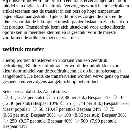
Bij transferdruk wordt de print op een transfervel aangebracht door
middel van digitaal- of zeefdruk. Vervolgens wordt het te bedrukken
artikel tezamen met de transfer in een pers op hoge temperatuur
tegen elkaar aangedrukt. Tijdens dit proces zorgen de druk en de
hitte ervoor dat de inkt op het transferpapier loslaat en zich hecht op
het product. Transferdruk leent zich uitstekend voor gedetailleerde
opdrukken in meerdere kleuren en is geschikt voor de meeste
voorkomende artikelen met een vlak deel.
zeefdruk transfer
Hierbij worden transfervellen voorzien van een zeefdruk
bedrukking. Bij de zeefdruktransfer wordt de opdruk kleur voor
kleur door middel van de zeefdruktechniek op het transferpapier
aangebracht. De bedrukte transfervellen worden vervolgens op maat
gesneden en vervolgens aangebracht op het product.
Selecteer aantal stuks
Aantal stuks:
3 (13,73 per stuk)
5 (12,88 per stuk)
Bespaar 7%
10
(12,36 per stuk)
Bespaar 10%
25 (11,44 per stuk)
Bespaar 17%
Meest populair
50 (10,47 per stuk)
Bespaar 24%
75
(9,66 per stuk)
Bespaar 30%
100 (8,85 per stuk)
Bespaar 36%
250 (8,37 per stuk)
Bespaar 40%
500 (7,90 per stuk)
Bespaar 43%