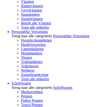
Vlaggen
Baniervlaggen
Gevelvlaggen
Spandoeken
Strandvlaggen
Bekijk alle Vlaggen
Toon alle artikelen
Persoonlijke Verzorging
Terug naar alle categorieën
Persoonlijke Verzorging
Desinfectiemiddelen
Handverzorging
Lippenbalsems
Mondmaskers
Tissues
Toiletartikelen
Toilettassen
Wellness
Zonnebrandcrème
Toon alle artikelen
Schrijfwaren
Terug naar alle categorieën
Schrijfwaren
Markeerstiften
Pennen
Parker Pennen
Touch Pennen