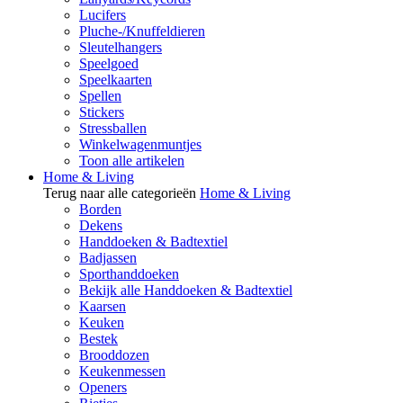
Lucifers
Pluche-/Knuffeldieren
Sleutelhangers
Speelgoed
Speelkaarten
Spellen
Stickers
Stressballen
Winkelwagenmuntjes
Toon alle artikelen
Home & Living
Terug naar alle categorieën
Home & Living
Borden
Dekens
Handdoeken & Badtextiel
Badjassen
Sporthanddoeken
Bekijk alle Handdoeken & Badtextiel
Kaarsen
Keuken
Bestek
Brooddozen
Keukenmessen
Openers