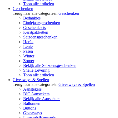
Toon alle artikelen
Geschenken
Terug naar alle categorieën
Geschenken
Bedankjes
Eindejaarsgeschenken
Geschenksets
Kerstpakketten
Seizoensgeschenken
Herfst
Lente
Pasen
Winter
Zomer
Bekijk alle Seizoensgeschenken
Snelle Levering
Toon alle artikelen
Giveaways & Spellen
Terug naar alle categorieën
Giveaways & Spellen
Aanstekers
BIC Aanstekers
Bekijk alle Aanstekers
Ballonnen
Buttons
Giveaways
Lanyards/Keycords