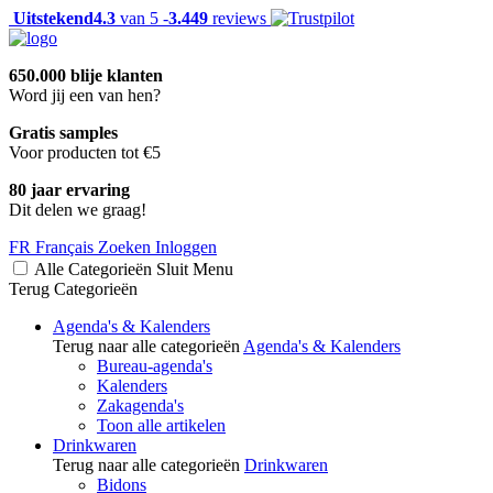
Uitstekend
4.3
van 5 -
3.449
reviews
650.000 blije klanten
Word jij een van hen?
Gratis samples
Voor producten tot €5
80 jaar ervaring
Dit delen we graag!
FR
Français
Zoeken
Inloggen
Alle Categorieën
Sluit
Menu
Terug
Categorieën
Agenda's & Kalenders
Terug naar alle categorieën
Agenda's & Kalenders
Bureau-agenda's
Kalenders
Zakagenda's
Toon alle artikelen
Drinkwaren
Terug naar alle categorieën
Drinkwaren
Bidons