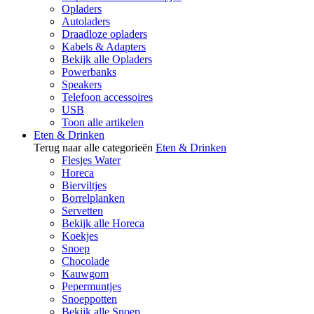
Opladers
Autoladers
Draadloze opladers
Kabels & Adapters
Bekijk alle Opladers
Powerbanks
Speakers
Telefoon accessoires
USB
Toon alle artikelen
Eten & Drinken
Terug naar alle categorieën
Eten & Drinken
Flesjes Water
Horeca
Bierviltjes
Borrelplanken
Servetten
Bekijk alle Horeca
Koekjes
Snoep
Chocolade
Kauwgom
Pepermuntjes
Snoeppotten
Bekijk alle Snoep