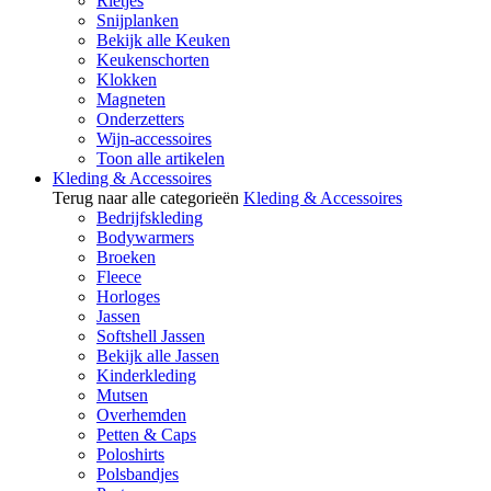
Rietjes
Snijplanken
Bekijk alle Keuken
Keukenschorten
Klokken
Magneten
Onderzetters
Wijn-accessoires
Toon alle artikelen
Kleding & Accessoires
Terug naar alle categorieën
Kleding & Accessoires
Bedrijfskleding
Bodywarmers
Broeken
Fleece
Horloges
Jassen
Softshell Jassen
Bekijk alle Jassen
Kinderkleding
Mutsen
Overhemden
Petten & Caps
Poloshirts
Polsbandjes