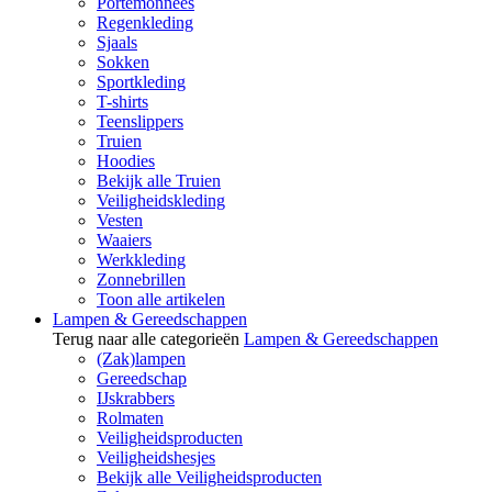
Portemonnees
Regenkleding
Sjaals
Sokken
Sportkleding
T-shirts
Teenslippers
Truien
Hoodies
Bekijk alle Truien
Veiligheidskleding
Vesten
Waaiers
Werkkleding
Zonnebrillen
Toon alle artikelen
Lampen & Gereedschappen
Terug naar alle categorieën
Lampen & Gereedschappen
(Zak)lampen
Gereedschap
IJskrabbers
Rolmaten
Veiligheidsproducten
Veiligheidshesjes
Bekijk alle Veiligheidsproducten