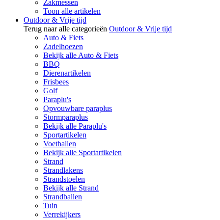
Zakmessen
Toon alle artikelen
Outdoor & Vrije tijd
Terug naar alle categorieën
Outdoor & Vrije tijd
Auto & Fiets
Zadelhoezen
Bekijk alle Auto & Fiets
BBQ
Dierenartikelen
Frisbees
Golf
Paraplu's
Opvouwbare paraplus
Stormparaplus
Bekijk alle Paraplu's
Sportartikelen
Voetballen
Bekijk alle Sportartikelen
Strand
Strandlakens
Strandstoelen
Bekijk alle Strand
Strandballen
Tuin
Verrekijkers