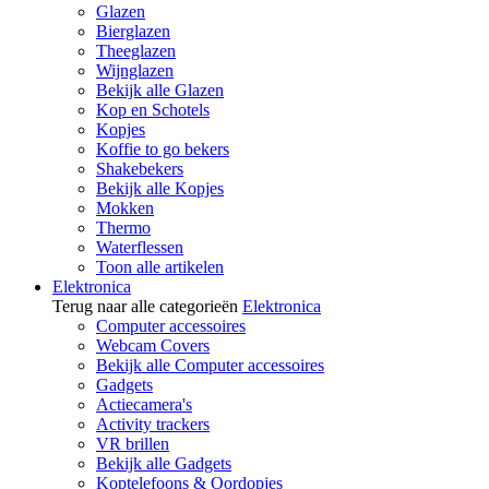
Glazen
Bierglazen
Theeglazen
Wijnglazen
Bekijk alle Glazen
Kop en Schotels
Kopjes
Koffie to go bekers
Shakebekers
Bekijk alle Kopjes
Mokken
Thermo
Waterflessen
Toon alle artikelen
Elektronica
Terug naar alle categorieën
Elektronica
Computer accessoires
Webcam Covers
Bekijk alle Computer accessoires
Gadgets
Actiecamera's
Activity trackers
VR brillen
Bekijk alle Gadgets
Koptelefoons & Oordopjes