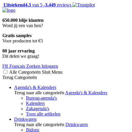
Uitstekend
4.3
van 5 -
3.449
reviews
650.000 blije klanten
Word jij een van hen?
Gratis samples
Voor producten tot €5
80 jaar ervaring
Dit delen we graag!
FR
Français
Zoeken
Inloggen
Alle Categorieën
Sluit
Menu
Terug
Categorieën
Agenda's & Kalenders
Terug naar alle categorieën
Agenda's & Kalenders
Bureau-agenda's
Kalenders
Zakagenda's
Toon alle artikelen
Drinkwaren
Terug naar alle categorieën
Drinkwaren
Bidons