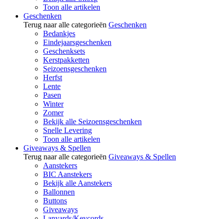
Toon alle artikelen
Geschenken
Terug naar alle categorieën
Geschenken
Bedankjes
Eindejaarsgeschenken
Geschenksets
Kerstpakketten
Seizoensgeschenken
Herfst
Lente
Pasen
Winter
Zomer
Bekijk alle Seizoensgeschenken
Snelle Levering
Toon alle artikelen
Giveaways & Spellen
Terug naar alle categorieën
Giveaways & Spellen
Aanstekers
BIC Aanstekers
Bekijk alle Aanstekers
Ballonnen
Buttons
Giveaways
Lanyards/Keycords