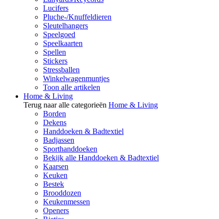
Lucifers
Pluche-/Knuffeldieren
Sleutelhangers
Speelgoed
Speelkaarten
Spellen
Stickers
Stressballen
Winkelwagenmuntjes
Toon alle artikelen
Home & Living
Terug naar alle categorieën
Home & Living
Borden
Dekens
Handdoeken & Badtextiel
Badjassen
Sporthanddoeken
Bekijk alle Handdoeken & Badtextiel
Kaarsen
Keuken
Bestek
Brooddozen
Keukenmessen
Openers