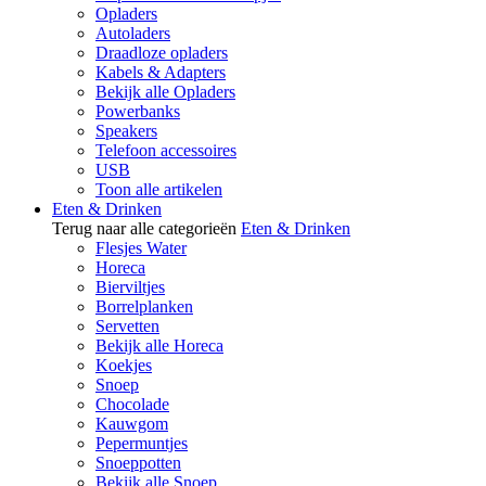
Opladers
Autoladers
Draadloze opladers
Kabels & Adapters
Bekijk alle Opladers
Powerbanks
Speakers
Telefoon accessoires
USB
Toon alle artikelen
Eten & Drinken
Terug naar alle categorieën
Eten & Drinken
Flesjes Water
Horeca
Bierviltjes
Borrelplanken
Servetten
Bekijk alle Horeca
Koekjes
Snoep
Chocolade
Kauwgom
Pepermuntjes
Snoeppotten
Bekijk alle Snoep