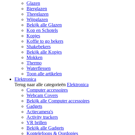
Glazen
Bierglazen
Theeglazen
Wijnglazen
Bekijk alle Glazen
Kop en Schotels
Kopjes
Koffie to go bekers
Shakebekers
Bekijk alle Kopjes
Mokken
Thermo
Waterflessen
Toon alle artikelen
Elektronica
Terug naar alle categorieën
Elektronica
Computer accessoires
Webcam Covers
Bekijk alle Computer accessoires
Gadgets
Actiecamera's
Activity trackers
VR brillen
Bekijk alle Gadgets
Koptelefoons & Oordopjes