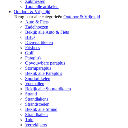
Zakmessen
Toon alle artikelen
Outdoor & Vrije tijd
Terug naar alle categorieën
Outdoor & Vrije tijd
Auto & Fiets
Zadelhoezen
Bekijk alle Auto & Fiets
BBQ
Dierenartikelen
Frisbees
Golf
Paraplu's
Opvouwbare paraplus
Stormparaplus
Bekijk alle Paraplu's
Sportartikelen
Voetballen
Bekijk alle Sportartikelen
Strand
Strandlakens
Strandstoelen
Bekijk alle Strand
Strandballen
Tuin
Verrekijkers