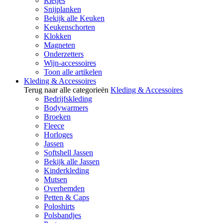
Rietjes
Snijplanken
Bekijk alle Keuken
Keukenschorten
Klokken
Magneten
Onderzetters
Wijn-accessoires
Toon alle artikelen
Kleding & Accessoires
Terug naar alle categorieën
Kleding & Accessoires
Bedrijfskleding
Bodywarmers
Broeken
Fleece
Horloges
Jassen
Softshell Jassen
Bekijk alle Jassen
Kinderkleding
Mutsen
Overhemden
Petten & Caps
Poloshirts
Polsbandjes