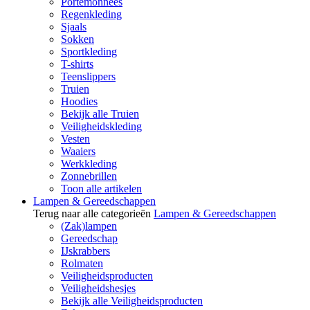
Portemonnees
Regenkleding
Sjaals
Sokken
Sportkleding
T-shirts
Teenslippers
Truien
Hoodies
Bekijk alle Truien
Veiligheidskleding
Vesten
Waaiers
Werkkleding
Zonnebrillen
Toon alle artikelen
Lampen & Gereedschappen
Terug naar alle categorieën
Lampen & Gereedschappen
(Zak)lampen
Gereedschap
IJskrabbers
Rolmaten
Veiligheidsproducten
Veiligheidshesjes
Bekijk alle Veiligheidsproducten