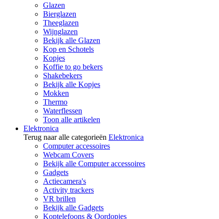
Glazen
Bierglazen
Theeglazen
Wijnglazen
Bekijk alle Glazen
Kop en Schotels
Kopjes
Koffie to go bekers
Shakebekers
Bekijk alle Kopjes
Mokken
Thermo
Waterflessen
Toon alle artikelen
Elektronica
Terug naar alle categorieën
Elektronica
Computer accessoires
Webcam Covers
Bekijk alle Computer accessoires
Gadgets
Actiecamera's
Activity trackers
VR brillen
Bekijk alle Gadgets
Koptelefoons & Oordopjes