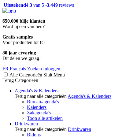
Uitstekend
4.3
van 5 -
3.449
reviews
650.000 blije klanten
Word jij een van hen?
Gratis samples
Voor producten tot €5
80 jaar ervaring
Dit delen we graag!
FR
Français
Zoeken
Inloggen
Alle Categorieën
Sluit
Menu
Terug
Categorieën
Agenda's & Kalenders
Terug naar alle categorieën
Agenda's & Kalenders
Bureau-agenda's
Kalenders
Zakagenda's
Toon alle artikelen
Drinkwaren
Terug naar alle categorieën
Drinkwaren
Bidons