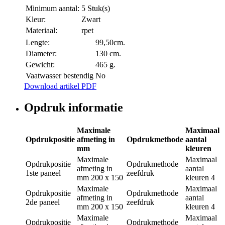
Minimum aantal:
5 Stuk(s)
Kleur:
Zwart
Materiaal:
rpet
Lengte:
99,50cm.
Diameter:
130 cm.
Gewicht:
465 g.
Vaatwasser bestendig
No
Download artikel PDF
Opdruk informatie
Maximale
Maximaal
Opdrukpositie
afmeting in
Opdrukmethode
aantal
mm
kleuren
Maximale
Maximaal
Opdrukpositie
Opdrukmethode
afmeting in
aantal
1ste paneel
zeefdruk
mm
200 x 150
kleuren
4
Maximale
Maximaal
Opdrukpositie
Opdrukmethode
afmeting in
aantal
2de paneel
zeefdruk
mm
200 x 150
kleuren
4
Maximale
Maximaal
Opdrukpositie
Opdrukmethode