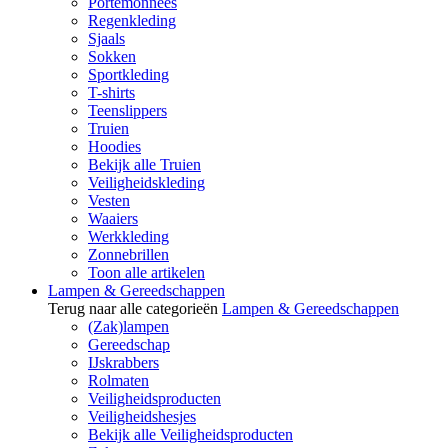
Portemonnees
Regenkleding
Sjaals
Sokken
Sportkleding
T-shirts
Teenslippers
Truien
Hoodies
Bekijk alle Truien
Veiligheidskleding
Vesten
Waaiers
Werkkleding
Zonnebrillen
Toon alle artikelen
Lampen & Gereedschappen
Terug naar alle categorieën
Lampen & Gereedschappen
(Zak)lampen
Gereedschap
IJskrabbers
Rolmaten
Veiligheidsproducten
Veiligheidshesjes
Bekijk alle Veiligheidsproducten