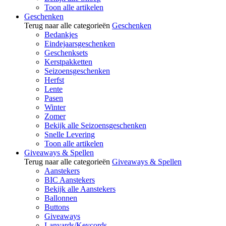
Toon alle artikelen
Geschenken
Terug naar alle categorieën
Geschenken
Bedankjes
Eindejaarsgeschenken
Geschenksets
Kerstpakketten
Seizoensgeschenken
Herfst
Lente
Pasen
Winter
Zomer
Bekijk alle Seizoensgeschenken
Snelle Levering
Toon alle artikelen
Giveaways & Spellen
Terug naar alle categorieën
Giveaways & Spellen
Aanstekers
BIC Aanstekers
Bekijk alle Aanstekers
Ballonnen
Buttons
Giveaways
Lanyards/Keycords