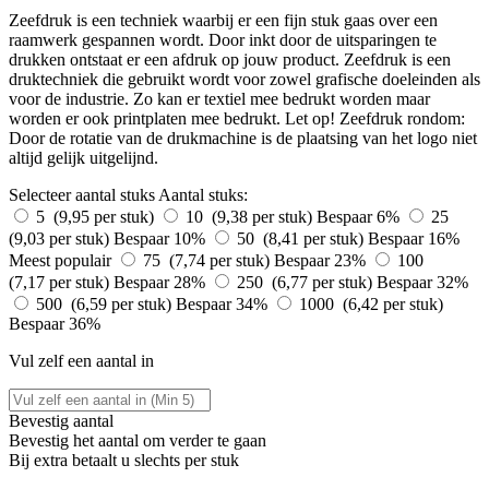
Zeefdruk is een techniek waarbij er een fijn stuk gaas over een
raamwerk gespannen wordt. Door inkt door de uitsparingen te
drukken ontstaat er een afdruk op jouw product. Zeefdruk is een
druktechniek die gebruikt wordt voor zowel grafische doeleinden als
voor de industrie. Zo kan er textiel mee bedrukt worden maar
worden er ook printplaten mee bedrukt. Let op! Zeefdruk rondom:
Door de rotatie van de drukmachine is de plaatsing van het logo niet
altijd gelijk uitgelijnd.
Selecteer aantal stuks
Aantal stuks:
5 (9,95 per stuk)
10 (9,38 per stuk)
Bespaar 6%
25
(9,03 per stuk)
Bespaar 10%
50 (8,41 per stuk)
Bespaar 16%
Meest populair
75 (7,74 per stuk)
Bespaar 23%
100
(7,17 per stuk)
Bespaar 28%
250 (6,77 per stuk)
Bespaar 32%
500 (6,59 per stuk)
Bespaar 34%
1000 (6,42 per stuk)
Bespaar 36%
Vul zelf een aantal in
Bevestig aantal
Bevestig het aantal om verder te gaan
Bij
extra betaalt u slechts
per stuk