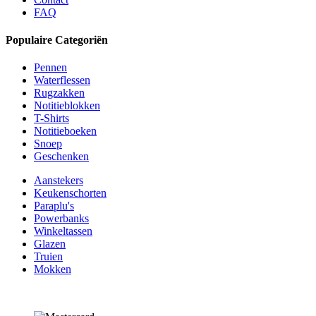
FAQ
Populaire Categoriën
Pennen
Waterflessen
Rugzakken
Notitieblokken
T-Shirts
Notitieboeken
Snoep
Geschenken
Aanstekers
Keukenschorten
Paraplu's
Powerbanks
Winkeltassen
Glazen
Truien
Mokken