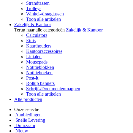
Strandtassen
Trolleys
Winkel-/draagtassen
Toon alle artikelen
Zakelijk & Kantoor
Terug naar alle categorieën
Zakelijk & Kantoor
Calculators
Etuis
Kaarthouders
Kantooraccessoires
Linialen
Mousepads
Notitieblokken
Notitieboeken
Post-It
Rollup banners
Schrijf-/Documentenmappen
Toon alle artikelen
Alle producten
Onze selectie
Aanbiedingen
Snelle Levering
Duurzaam
Nieuw