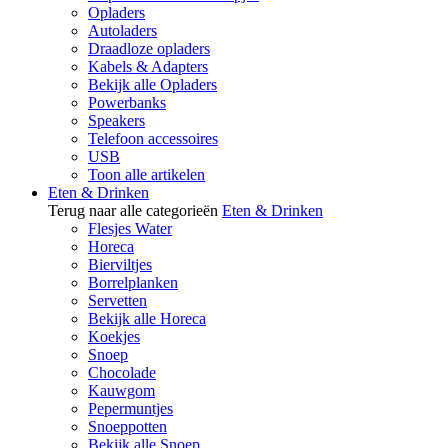
Opladers
Autoladers
Draadloze opladers
Kabels & Adapters
Bekijk alle Opladers
Powerbanks
Speakers
Telefoon accessoires
USB
Toon alle artikelen
Eten & Drinken
Terug naar alle categorieën
Eten & Drinken
Flesjes Water
Horeca
Bierviltjes
Borrelplanken
Servetten
Bekijk alle Horeca
Koekjes
Snoep
Chocolade
Kauwgom
Pepermuntjes
Snoeppotten
Bekijk alle Snoep