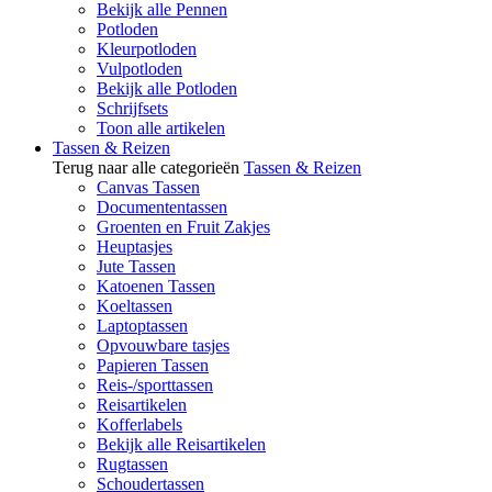
Bekijk alle Pennen
Potloden
Kleurpotloden
Vulpotloden
Bekijk alle Potloden
Schrijfsets
Toon alle artikelen
Tassen & Reizen
Terug naar alle categorieën
Tassen & Reizen
Canvas Tassen
Documententassen
Groenten en Fruit Zakjes
Heuptasjes
Jute Tassen
Katoenen Tassen
Koeltassen
Laptoptassen
Opvouwbare tasjes
Papieren Tassen
Reis-/sporttassen
Reisartikelen
Kofferlabels
Bekijk alle Reisartikelen
Rugtassen
Schoudertassen