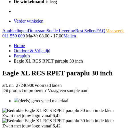
De winkelmand is leeg
Verder winkelen
Aanbiedingen
Duurzaam
Snelle Levering
Best Sellers
FAQ
Maatwerk
011 559 009
Ma-Vr 08.00 - 17.00
Mailen
Home
Outdoor & Vrije tijd
Paraplu's
Eagle XL RCS RPET paraplu 30 inch
Eagle XL RCS RPET paraplu 30 inch
art. nr. 27246900
Voorraad laden
Dit product uitproberen? Vraag een sample aan!
(deels) gerecycled materiaal