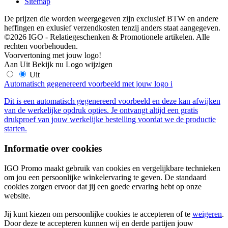
Sitemap
De prijzen die worden weergegeven zijn exclusief BTW en andere
heffingen en exlusief verzendkosten tenzij anders staat aangegeven.
©2026 IGO - Relatiegeschenken & Promotionele artikelen. Alle
rechten voorbehouden.
Voorvertoning met jouw logo!
Aan
Uit
Bekijk nu
Logo wijzigen
Uit
Automatisch gegenereerd voorbeeld met jouw logo
i
Dit is een automatisch gegenereerd voorbeeld en deze kan afwijken
van de werkelijke opdruk opties. Je ontvangt altijd een gratis
drukproef van jouw werkelijke bestelling voordat we de productie
starten.
Informatie over cookies
IGO Promo maakt gebruik van cookies en vergelijkbare technieken
om jou een persoonlijke winkelervaring te geven. De standaard
cookies zorgen ervoor dat jij een goede ervaring hebt op onze
website.
Jij kunt kiezen om persoonlijke cookies te accepteren of te
weigeren
.
Door deze te accepteren kunnen wij en derde partijen jouw