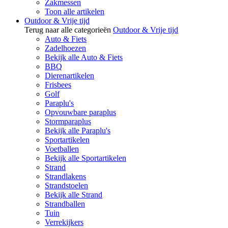
Zakmessen
Toon alle artikelen
Outdoor & Vrije tijd
Terug naar alle categorieën
Outdoor & Vrije tijd
Auto & Fiets
Zadelhoezen
Bekijk alle Auto & Fiets
BBQ
Dierenartikelen
Frisbees
Golf
Paraplu's
Opvouwbare paraplus
Stormparaplus
Bekijk alle Paraplu's
Sportartikelen
Voetballen
Bekijk alle Sportartikelen
Strand
Strandlakens
Strandstoelen
Bekijk alle Strand
Strandballen
Tuin
Verrekijkers