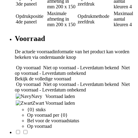
afmeting in
aantal
3de paneel
zeefdruk
mm
200 x 150
kleuren
4
Maximale
Maximaal
Opdrukpositie
Opdrukmethode
afmeting in
aantal
4de paneel
zeefdruk
mm
200 x 150
kleuren
4
Voorraad
De actuele voorraadinformatie van het product kan worden
bekeken via onderstaande knop
Op voorraad
Niet op voorraad - Leverdatum bekend
Niet
op voorraad - Leverdatum onbekend
Bekijk de volledige voorraad
Op voorraad
Niet op voorraad - Leverdatum bekend
Niet
op voorraad - Leverdatum onbekend
Navy
Voorraad laden
Zwart
Voorraad laden
{0} stuks
Op voorraad per {0}
Bel voor de voorraadstatus
Op voorraad