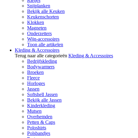
Rietjes
Snijplanken
Bekijk alle Keuken
Keukenschorten
Klokken
Magneten
Onderzetters
Wijn-accessoires
Toon alle artikelen
Kleding & Accessoires
Terug naar alle categorieën
Kleding & Accessoires
Bedrijfskleding
Bodywarmers
Broeken
Fleece
Horloges
Jassen
Softshell Jassen
Bekijk alle Jassen
Kinderkleding
Mutsen
Overhemden
Petten & Caps
Poloshirts
Polsbandjes