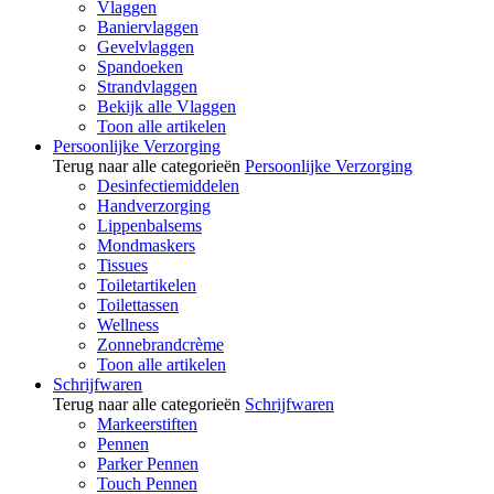
Vlaggen
Baniervlaggen
Gevelvlaggen
Spandoeken
Strandvlaggen
Bekijk alle Vlaggen
Toon alle artikelen
Persoonlijke Verzorging
Terug naar alle categorieën
Persoonlijke Verzorging
Desinfectiemiddelen
Handverzorging
Lippenbalsems
Mondmaskers
Tissues
Toiletartikelen
Toilettassen
Wellness
Zonnebrandcrème
Toon alle artikelen
Schrijfwaren
Terug naar alle categorieën
Schrijfwaren
Markeerstiften
Pennen
Parker Pennen
Touch Pennen