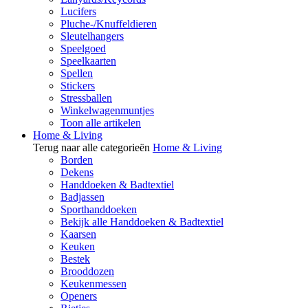
Lucifers
Pluche-/Knuffeldieren
Sleutelhangers
Speelgoed
Speelkaarten
Spellen
Stickers
Stressballen
Winkelwagenmuntjes
Toon alle artikelen
Home & Living
Terug naar alle categorieën
Home & Living
Borden
Dekens
Handdoeken & Badtextiel
Badjassen
Sporthanddoeken
Bekijk alle Handdoeken & Badtextiel
Kaarsen
Keuken
Bestek
Brooddozen
Keukenmessen
Openers