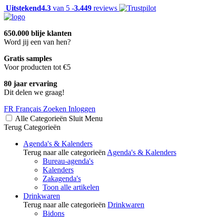
Uitstekend
4.3
van 5 -
3.449
reviews
650.000 blije klanten
Word jij een van hen?
Gratis samples
Voor producten tot €5
80 jaar ervaring
Dit delen we graag!
FR
Français
Zoeken
Inloggen
Alle Categorieën
Sluit
Menu
Terug
Categorieën
Agenda's & Kalenders
Terug naar alle categorieën
Agenda's & Kalenders
Bureau-agenda's
Kalenders
Zakagenda's
Toon alle artikelen
Drinkwaren
Terug naar alle categorieën
Drinkwaren
Bidons