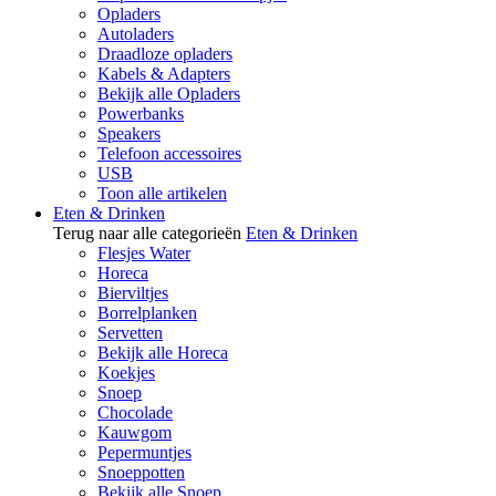
Opladers
Autoladers
Draadloze opladers
Kabels & Adapters
Bekijk alle Opladers
Powerbanks
Speakers
Telefoon accessoires
USB
Toon alle artikelen
Eten & Drinken
Terug naar alle categorieën
Eten & Drinken
Flesjes Water
Horeca
Bierviltjes
Borrelplanken
Servetten
Bekijk alle Horeca
Koekjes
Snoep
Chocolade
Kauwgom
Pepermuntjes
Snoeppotten
Bekijk alle Snoep