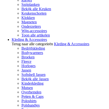
Rietjes
Snijplanken
Bekijk alle Keuken
Keukenschorten
Klokken
Magneten
Onderzetters
Wijn-accessoires
Toon alle artikelen
Kleding & Accessoires
Terug naar alle categorieën
Kleding & Accessoires
Bedrijfskleding
Bodywarmers
Broeken
Fleece
Horloges
Jassen
Softshell Jassen
Bekijk alle Jassen
Kinderkleding
Mutsen
Overhemden
Petten & Caps
Poloshirts
Polsbandjes