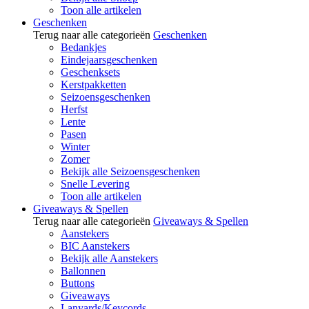
Toon alle artikelen
Geschenken
Terug naar alle categorieën
Geschenken
Bedankjes
Eindejaarsgeschenken
Geschenksets
Kerstpakketten
Seizoensgeschenken
Herfst
Lente
Pasen
Winter
Zomer
Bekijk alle Seizoensgeschenken
Snelle Levering
Toon alle artikelen
Giveaways & Spellen
Terug naar alle categorieën
Giveaways & Spellen
Aanstekers
BIC Aanstekers
Bekijk alle Aanstekers
Ballonnen
Buttons
Giveaways
Lanyards/Keycords