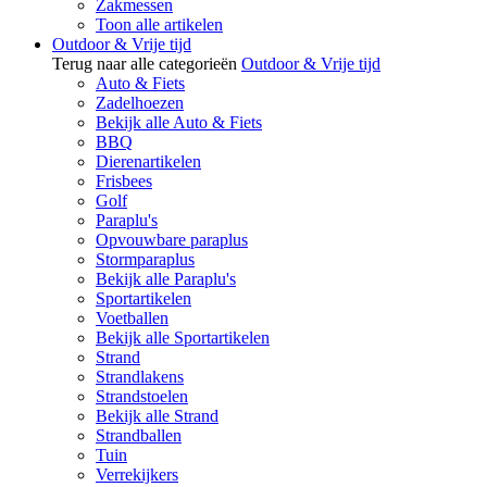
Zakmessen
Toon alle artikelen
Outdoor & Vrije tijd
Terug naar alle categorieën
Outdoor & Vrije tijd
Auto & Fiets
Zadelhoezen
Bekijk alle Auto & Fiets
BBQ
Dierenartikelen
Frisbees
Golf
Paraplu's
Opvouwbare paraplus
Stormparaplus
Bekijk alle Paraplu's
Sportartikelen
Voetballen
Bekijk alle Sportartikelen
Strand
Strandlakens
Strandstoelen
Bekijk alle Strand
Strandballen
Tuin
Verrekijkers