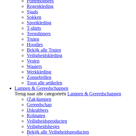
Portemonnees
Regenkleding
Sjaals
Sokken
Sportkleding
T-shirts
Teenslippers
Truien
Hoodies
Bekijk alle Truien
Veiligheidskleding
Vesten
Waaiers
Werkkleding
Zonnebrillen
Toon alle artikelen
Lampen & Gereedschappen
Terug naar alle categorieën
Lampen & Gereedschappen
(Zak)lampen
Gereedschap
IJskrabbers
Rolmaten
Veiligheidsproducten
Veiligheidshesjes
Bekijk alle Veiligheidsproducten