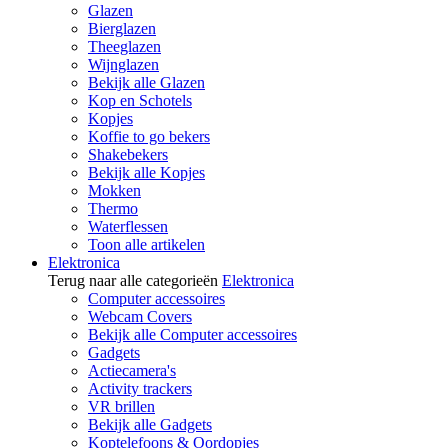
Glazen
Bierglazen
Theeglazen
Wijnglazen
Bekijk alle Glazen
Kop en Schotels
Kopjes
Koffie to go bekers
Shakebekers
Bekijk alle Kopjes
Mokken
Thermo
Waterflessen
Toon alle artikelen
Elektronica
Terug naar alle categorieën
Elektronica
Computer accessoires
Webcam Covers
Bekijk alle Computer accessoires
Gadgets
Actiecamera's
Activity trackers
VR brillen
Bekijk alle Gadgets
Koptelefoons & Oordopjes