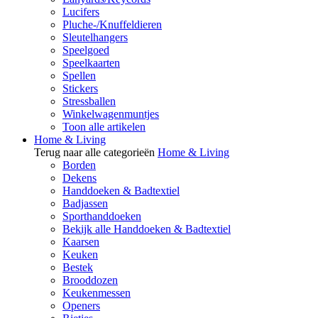
Lucifers
Pluche-/Knuffeldieren
Sleutelhangers
Speelgoed
Speelkaarten
Spellen
Stickers
Stressballen
Winkelwagenmuntjes
Toon alle artikelen
Home & Living
Terug naar alle categorieën
Home & Living
Borden
Dekens
Handdoeken & Badtextiel
Badjassen
Sporthanddoeken
Bekijk alle Handdoeken & Badtextiel
Kaarsen
Keuken
Bestek
Brooddozen
Keukenmessen
Openers