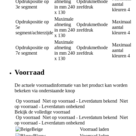
Opdrukpositie
op
afmeting
Opdrukmethode
aantal
3e segment
in mm
240
zeefdruk
kleuren
4
x 130
Maximale
Opdrukpositie
op
Maximaal
afmeting
Opdrukmethode
5e
aantal
in mm
240
zeefdruk
segment/achterzijde
kleuren
4
x 130
Maximale
Maximaal
Opdrukpositie
op
afmeting
Opdrukmethode
aantal
7e segment
in mm
240
zeefdruk
kleuren
4
x 130
Voorraad
De actuele voorraadinformatie van het product kan worden
bekeken via onderstaande knop
Op voorraad
Niet op voorraad - Leverdatum bekend
Niet
op voorraad - Leverdatum onbekend
Bekijk de volledige voorraad
Op voorraad
Niet op voorraad - Leverdatum bekend
Niet
op voorraad - Leverdatum onbekend
Beige
Voorraad laden
Blauw
Voorraad laden