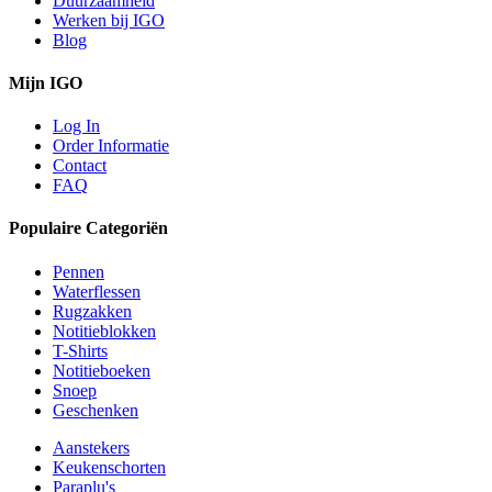
Duurzaamheid
Werken bij IGO
Blog
Mijn IGO
Log In
Order Informatie
Contact
FAQ
Populaire Categoriën
Pennen
Waterflessen
Rugzakken
Notitieblokken
T-Shirts
Notitieboeken
Snoep
Geschenken
Aanstekers
Keukenschorten
Paraplu's