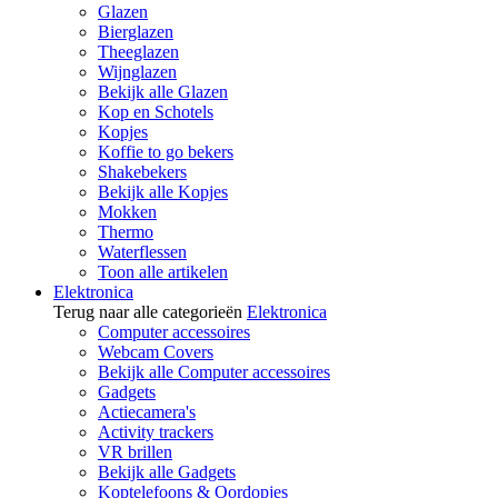
Glazen
Bierglazen
Theeglazen
Wijnglazen
Bekijk alle Glazen
Kop en Schotels
Kopjes
Koffie to go bekers
Shakebekers
Bekijk alle Kopjes
Mokken
Thermo
Waterflessen
Toon alle artikelen
Elektronica
Terug naar alle categorieën
Elektronica
Computer accessoires
Webcam Covers
Bekijk alle Computer accessoires
Gadgets
Actiecamera's
Activity trackers
VR brillen
Bekijk alle Gadgets
Koptelefoons & Oordopjes