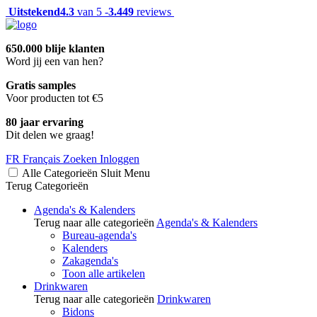
Uitstekend
4.3
van 5 -
3.449
reviews
650.000 blije klanten
Word jij een van hen?
Gratis samples
Voor producten tot €5
80 jaar ervaring
Dit delen we graag!
FR
Français
Zoeken
Inloggen
Alle Categorieën
Sluit
Menu
Terug
Categorieën
Agenda's & Kalenders
Terug naar alle categorieën
Agenda's & Kalenders
Bureau-agenda's
Kalenders
Zakagenda's
Toon alle artikelen
Drinkwaren
Terug naar alle categorieën
Drinkwaren
Bidons