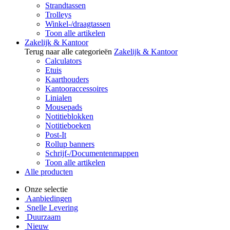
Strandtassen
Trolleys
Winkel-/draagtassen
Toon alle artikelen
Zakelijk & Kantoor
Terug naar alle categorieën
Zakelijk & Kantoor
Calculators
Etuis
Kaarthouders
Kantooraccessoires
Linialen
Mousepads
Notitieblokken
Notitieboeken
Post-It
Rollup banners
Schrijf-/Documentenmappen
Toon alle artikelen
Alle producten
Onze selectie
Aanbiedingen
Snelle Levering
Duurzaam
Nieuw