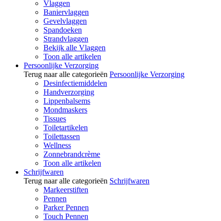
Vlaggen
Baniervlaggen
Gevelvlaggen
Spandoeken
Strandvlaggen
Bekijk alle Vlaggen
Toon alle artikelen
Persoonlijke Verzorging
Terug naar alle categorieën
Persoonlijke Verzorging
Desinfectiemiddelen
Handverzorging
Lippenbalsems
Mondmaskers
Tissues
Toiletartikelen
Toilettassen
Wellness
Zonnebrandcrème
Toon alle artikelen
Schrijfwaren
Terug naar alle categorieën
Schrijfwaren
Markeerstiften
Pennen
Parker Pennen
Touch Pennen