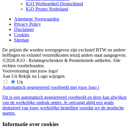
IGO Werbeartikel Deutschland
IGO Promo Nederland
Algemene Voorwaarden
Privacy Policy
Disclaimer
Cookies
Sitemap
De prijzen die worden weergegeven zijn exclusief BTW en andere
heffingen en exlusief verzendkosten tenzij anders staat aangegeven.
©2026 IGO - Relatiegeschenken & Promotionele artikelen. Alle
rechten voorbehouden.
Voorvertoning met jouw logo!
Aan
Uit
Bekijk nu
Logo wijzigen
Uit
Automatisch gegenereerd voorbeeld met jouw logo
i
Dit is een automatisch gegenereerd voorbeeld en deze kan afwijken
van de werkelijke opdruk opties. Je ontvangt altijd een gratis
drukproef van jouw werkelijke bestelling voordat we de productie
starten.
Informatie over cookies