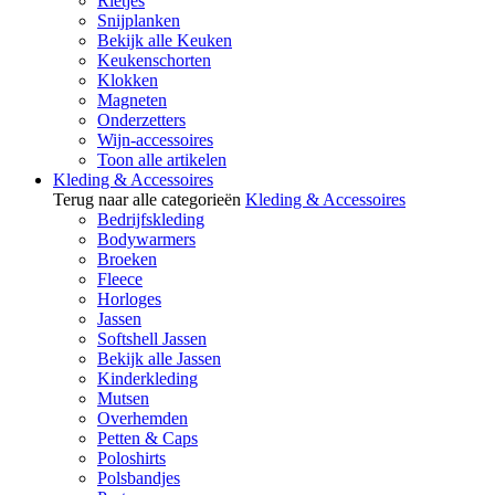
Rietjes
Snijplanken
Bekijk alle Keuken
Keukenschorten
Klokken
Magneten
Onderzetters
Wijn-accessoires
Toon alle artikelen
Kleding & Accessoires
Terug naar alle categorieën
Kleding & Accessoires
Bedrijfskleding
Bodywarmers
Broeken
Fleece
Horloges
Jassen
Softshell Jassen
Bekijk alle Jassen
Kinderkleding
Mutsen
Overhemden
Petten & Caps
Poloshirts
Polsbandjes