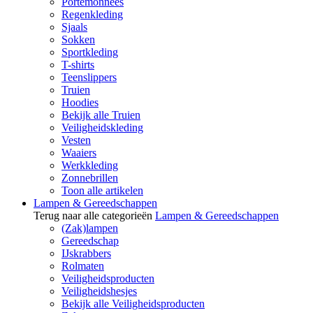
Portemonnees
Regenkleding
Sjaals
Sokken
Sportkleding
T-shirts
Teenslippers
Truien
Hoodies
Bekijk alle Truien
Veiligheidskleding
Vesten
Waaiers
Werkkleding
Zonnebrillen
Toon alle artikelen
Lampen & Gereedschappen
Terug naar alle categorieën
Lampen & Gereedschappen
(Zak)lampen
Gereedschap
IJskrabbers
Rolmaten
Veiligheidsproducten
Veiligheidshesjes
Bekijk alle Veiligheidsproducten