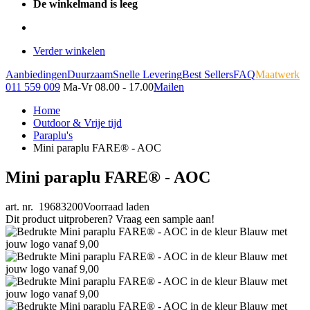
De winkelmand is leeg
Verder winkelen
Aanbiedingen
Duurzaam
Snelle Levering
Best Sellers
FAQ
Maatwerk
011 559 009
Ma-Vr 08.00 - 17.00
Mailen
Home
Outdoor & Vrije tijd
Paraplu's
Mini paraplu FARE® - AOC
Mini paraplu FARE® - AOC
art. nr. 19683200
Voorraad laden
Dit product uitproberen? Vraag een sample aan!