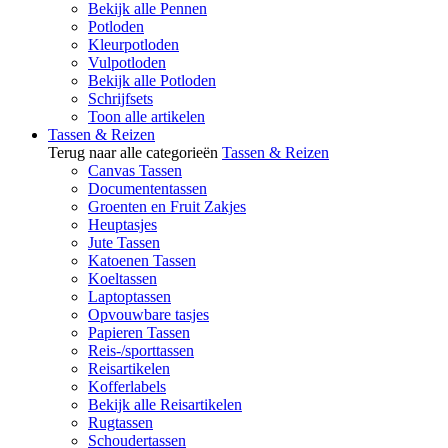
Bekijk alle Pennen
Potloden
Kleurpotloden
Vulpotloden
Bekijk alle Potloden
Schrijfsets
Toon alle artikelen
Tassen & Reizen
Terug naar alle categorieën
Tassen & Reizen
Canvas Tassen
Documententassen
Groenten en Fruit Zakjes
Heuptasjes
Jute Tassen
Katoenen Tassen
Koeltassen
Laptoptassen
Opvouwbare tasjes
Papieren Tassen
Reis-/sporttassen
Reisartikelen
Kofferlabels
Bekijk alle Reisartikelen
Rugtassen
Schoudertassen