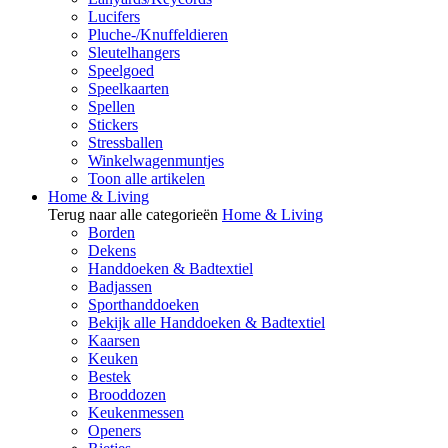
Lucifers
Pluche-/Knuffeldieren
Sleutelhangers
Speelgoed
Speelkaarten
Spellen
Stickers
Stressballen
Winkelwagenmuntjes
Toon alle artikelen
Home & Living
Terug naar alle categorieën
Home & Living
Borden
Dekens
Handdoeken & Badtextiel
Badjassen
Sporthanddoeken
Bekijk alle Handdoeken & Badtextiel
Kaarsen
Keuken
Bestek
Brooddozen
Keukenmessen
Openers