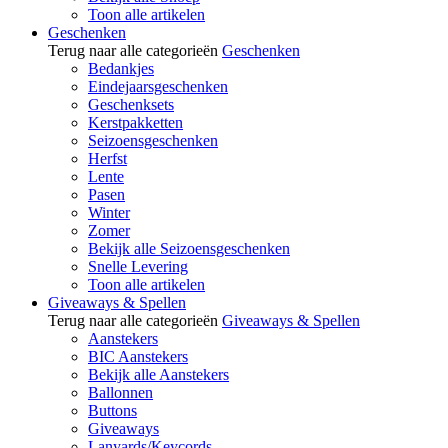
Toon alle artikelen
Geschenken
Terug naar alle categorieën
Geschenken
Bedankjes
Eindejaarsgeschenken
Geschenksets
Kerstpakketten
Seizoensgeschenken
Herfst
Lente
Pasen
Winter
Zomer
Bekijk alle Seizoensgeschenken
Snelle Levering
Toon alle artikelen
Giveaways & Spellen
Terug naar alle categorieën
Giveaways & Spellen
Aanstekers
BIC Aanstekers
Bekijk alle Aanstekers
Ballonnen
Buttons
Giveaways
Lanyards/Keycords