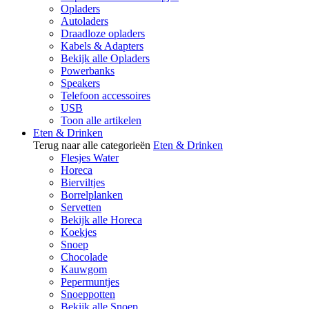
Opladers
Autoladers
Draadloze opladers
Kabels & Adapters
Bekijk alle Opladers
Powerbanks
Speakers
Telefoon accessoires
USB
Toon alle artikelen
Eten & Drinken
Terug naar alle categorieën
Eten & Drinken
Flesjes Water
Horeca
Bierviltjes
Borrelplanken
Servetten
Bekijk alle Horeca
Koekjes
Snoep
Chocolade
Kauwgom
Pepermuntjes
Snoeppotten
Bekijk alle Snoep