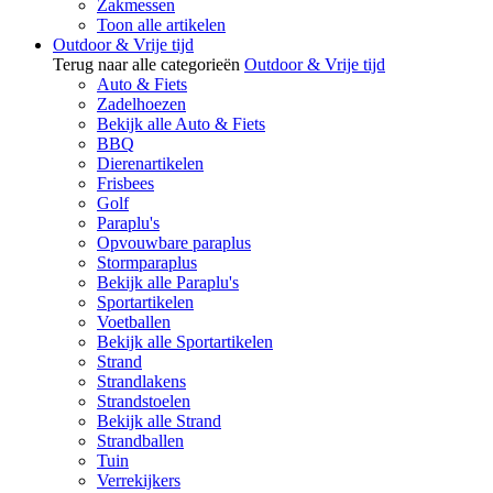
Zakmessen
Toon alle artikelen
Outdoor & Vrije tijd
Terug naar alle categorieën
Outdoor & Vrije tijd
Auto & Fiets
Zadelhoezen
Bekijk alle Auto & Fiets
BBQ
Dierenartikelen
Frisbees
Golf
Paraplu's
Opvouwbare paraplus
Stormparaplus
Bekijk alle Paraplu's
Sportartikelen
Voetballen
Bekijk alle Sportartikelen
Strand
Strandlakens
Strandstoelen
Bekijk alle Strand
Strandballen
Tuin
Verrekijkers