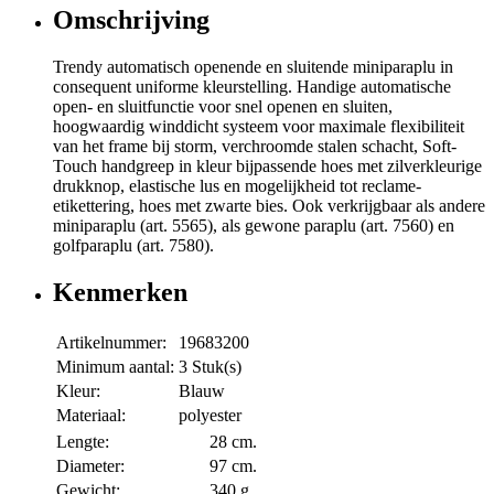
Omschrijving
Trendy automatisch openende en sluitende miniparaplu in
consequent uniforme kleurstelling. Handige automatische
open- en sluitfunctie voor snel openen en sluiten,
hoogwaardig winddicht systeem voor maximale flexibiliteit
van het frame bij storm, verchroomde stalen schacht, Soft-
Touch handgreep in kleur bijpassende hoes met zilverkleurige
drukknop, elastische lus en mogelijkheid tot reclame-
etikettering, hoes met zwarte bies. Ook verkrijgbaar als andere
miniparaplu (art. 5565), als gewone paraplu (art. 7560) en
golfparaplu (art. 7580).
Kenmerken
Artikelnummer:
19683200
Minimum aantal:
3 Stuk(s)
Kleur:
Blauw
Materiaal:
polyester
Lengte:
28 cm.
Diameter:
97 cm.
Gewicht:
340 g.