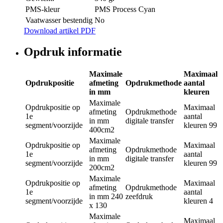
PMS-kleur
PMS Process Cyan
Vaatwasser bestendig
No
Download artikel PDF
Opdruk informatie
Maximale
Maximaal
Opdrukpositie
afmeting
Opdrukmethode
aantal
in mm
kleuren
Maximale
Opdrukpositie
op
Maximaal
afmeting
Opdrukmethode
1e
aantal
in mm
digitale transfer
segment/voorzijde
kleuren
99
400cm2
Maximale
Opdrukpositie
op
Maximaal
afmeting
Opdrukmethode
1e
aantal
in mm
digitale transfer
segment/voorzijde
kleuren
99
200cm2
Maximale
Opdrukpositie
op
Maximaal
afmeting
Opdrukmethode
1e
aantal
in mm
240
zeefdruk
segment/voorzijde
kleuren
4
x 130
Maximale
Maximaal