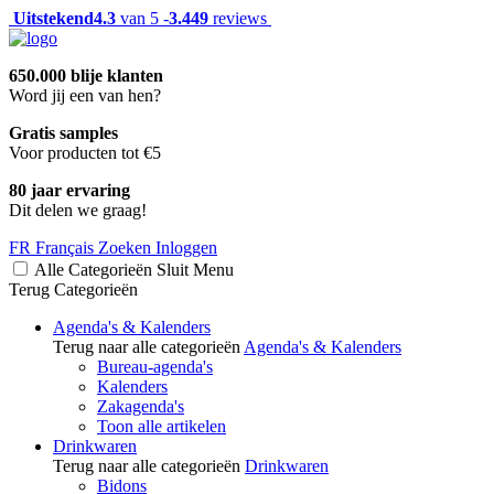
Uitstekend
4.3
van 5 -
3.449
reviews
650.000 blije klanten
Word jij een van hen?
Gratis samples
Voor producten tot €5
80 jaar ervaring
Dit delen we graag!
FR
Français
Zoeken
Inloggen
Alle Categorieën
Sluit
Menu
Terug
Categorieën
Agenda's & Kalenders
Terug naar alle categorieën
Agenda's & Kalenders
Bureau-agenda's
Kalenders
Zakagenda's
Toon alle artikelen
Drinkwaren
Terug naar alle categorieën
Drinkwaren
Bidons