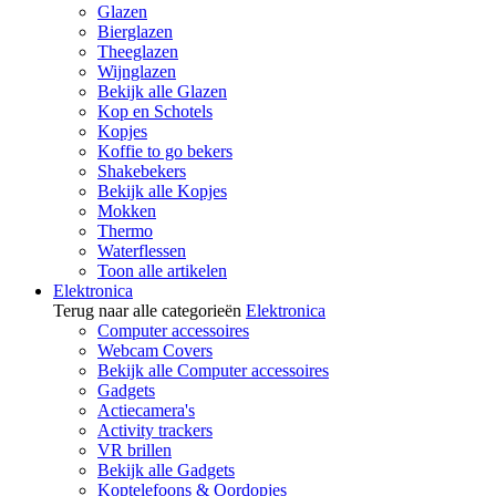
Glazen
Bierglazen
Theeglazen
Wijnglazen
Bekijk alle Glazen
Kop en Schotels
Kopjes
Koffie to go bekers
Shakebekers
Bekijk alle Kopjes
Mokken
Thermo
Waterflessen
Toon alle artikelen
Elektronica
Terug naar alle categorieën
Elektronica
Computer accessoires
Webcam Covers
Bekijk alle Computer accessoires
Gadgets
Actiecamera's
Activity trackers
VR brillen
Bekijk alle Gadgets
Koptelefoons & Oordopjes