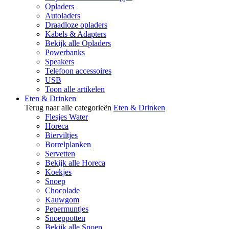
Opladers
Autoladers
Draadloze opladers
Kabels & Adapters
Bekijk alle Opladers
Powerbanks
Speakers
Telefoon accessoires
USB
Toon alle artikelen
Eten & Drinken
Terug naar alle categorieën
Eten & Drinken
Flesjes Water
Horeca
Bierviltjes
Borrelplanken
Servetten
Bekijk alle Horeca
Koekjes
Snoep
Chocolade
Kauwgom
Pepermuntjes
Snoeppotten
Bekijk alle Snoep