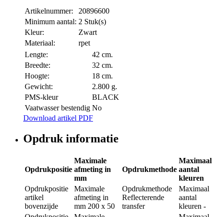
Artikelnummer:
20896600
Minimum aantal:
2 Stuk(s)
Kleur:
Zwart
Materiaal:
rpet
Lengte:
42 cm.
Breedte:
32 cm.
Hoogte:
18 cm.
Gewicht:
2.800 g.
PMS-kleur
BLACK
Vaatwasser bestendig
No
Download artikel PDF
Opdruk informatie
Maximale
Maximaal
Opdrukpositie
afmeting in
Opdrukmethode
aantal
mm
kleuren
Opdrukpositie
Maximale
Opdrukmethode
Maximaal
artikel
afmeting in
Reflecterende
aantal
bovenzijde
mm
200 x 50
transfer
kleuren
-
Opdrukpositie
Maximale
Maximaal