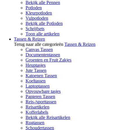
Bekijk alle Pennen
Potloden
Kleurpotloden
Vulpotloden
Bekijk alle Potloden
Schrijfsets
Toon alle artikelen
Tassen & Reizen
Terug naar alle categorieën
Tassen & Reizen
Canvas Tassen
Documententassen
Groenten en Fruit Zakjes
Heuptasjes
Jute Tassen
Katoenen Tassen
Koeltassen
Laptoptassen
Opvouwbare tasjes
Papieren Tassen
Reis-/sporttassen
Reisartikelen
Kofferlabels
Bekijk alle Reisartikelen
Rugtassen
Schoudertassen