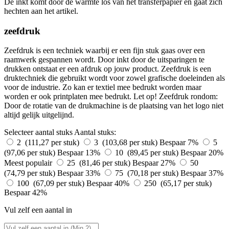
De inkt komt door de warmte los van het transferpapier en gaat zich
hechten aan het artikel.
zeefdruk
Zeefdruk is een techniek waarbij er een fijn stuk gaas over een
raamwerk gespannen wordt. Door inkt door de uitsparingen te
drukken ontstaat er een afdruk op jouw product. Zeefdruk is een
druktechniek die gebruikt wordt voor zowel grafische doeleinden als
voor de industrie. Zo kan er textiel mee bedrukt worden maar
worden er ook printplaten mee bedrukt. Let op! Zeefdruk rondom:
Door de rotatie van de drukmachine is de plaatsing van het logo niet
altijd gelijk uitgelijnd.
Selecteer aantal stuks
Aantal stuks:
2 (111,27 per stuk)
3 (103,68 per stuk)
Bespaar 7%
5
(97,06 per stuk)
Bespaar 13%
10 (89,45 per stuk)
Bespaar 20%
Meest populair
25 (81,46 per stuk)
Bespaar 27%
50
(74,79 per stuk)
Bespaar 33%
75 (70,18 per stuk)
Bespaar 37%
100 (67,09 per stuk)
Bespaar 40%
250 (65,17 per stuk)
Bespaar 42%
Vul zelf een aantal in