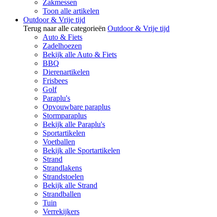
Zakmessen
Toon alle artikelen
Outdoor & Vrije tijd
Terug naar alle categorieën
Outdoor & Vrije tijd
Auto & Fiets
Zadelhoezen
Bekijk alle Auto & Fiets
BBQ
Dierenartikelen
Frisbees
Golf
Paraplu's
Opvouwbare paraplus
Stormparaplus
Bekijk alle Paraplu's
Sportartikelen
Voetballen
Bekijk alle Sportartikelen
Strand
Strandlakens
Strandstoelen
Bekijk alle Strand
Strandballen
Tuin
Verrekijkers