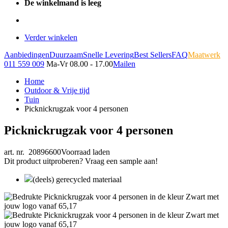
De winkelmand is leeg
Verder winkelen
Aanbiedingen
Duurzaam
Snelle Levering
Best Sellers
FAQ
Maatwerk
011 559 009
Ma-Vr 08.00 - 17.00
Mailen
Home
Outdoor & Vrije tijd
Tuin
Picknickrugzak voor 4 personen
Picknickrugzak voor 4 personen
art. nr. 20896600
Voorraad laden
Dit product uitproberen? Vraag een sample aan!
(deels) gerecycled materiaal