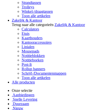
Strandtassen
Trolleys
Winkel-/draagtassen
Toon alle artikelen
Zakelijk & Kantoor
Terug naar alle categorieën
Zakelijk & Kantoor
Calculators
Etuis
Kaarthouders
Kantooraccessoires
Linialen
Mousepads
Notitieblokken
Notitieboeken
Post-It
Rollup banners
Schrijf-/Documentenmappen
Toon alle artikelen
Alle producten
Onze selectie
Aanbiedingen
Snelle Levering
Duurzaam
Nieuw