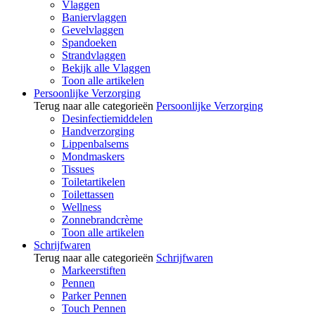
Vlaggen
Baniervlaggen
Gevelvlaggen
Spandoeken
Strandvlaggen
Bekijk alle Vlaggen
Toon alle artikelen
Persoonlijke Verzorging
Terug naar alle categorieën
Persoonlijke Verzorging
Desinfectiemiddelen
Handverzorging
Lippenbalsems
Mondmaskers
Tissues
Toiletartikelen
Toilettassen
Wellness
Zonnebrandcrème
Toon alle artikelen
Schrijfwaren
Terug naar alle categorieën
Schrijfwaren
Markeerstiften
Pennen
Parker Pennen
Touch Pennen