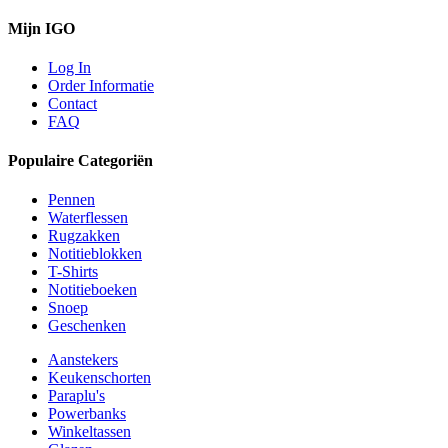
Mijn IGO
Log In
Order Informatie
Contact
FAQ
Populaire Categoriën
Pennen
Waterflessen
Rugzakken
Notitieblokken
T-Shirts
Notitieboeken
Snoep
Geschenken
Aanstekers
Keukenschorten
Paraplu's
Powerbanks
Winkeltassen