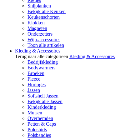
Rietjes
Snijplanken
Bekijk alle Keuken
Keukenschorten
Klokken
Magneten
Onderzetters
Wijn-accessoires
Toon alle artikelen
Kleding & Accessoires
Terug naar alle categorieën
Kleding & Accessoires
Bedrijfskleding
Bodywarmers
Broeken
Fleece
Horloges
Jassen
Softshell Jassen
Bekijk alle Jassen
Kinderkleding
Mutsen
Overhemden
Petten & Caps
Poloshirts
Polsbandjes