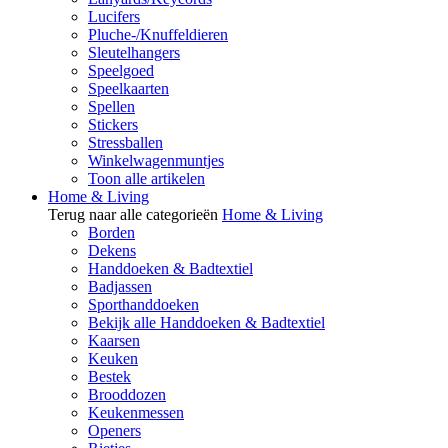
Lucifers
Pluche-/Knuffeldieren
Sleutelhangers
Speelgoed
Speelkaarten
Spellen
Stickers
Stressballen
Winkelwagenmuntjes
Toon alle artikelen
Home & Living
Terug naar alle categorieën
Home & Living
Borden
Dekens
Handdoeken & Badtextiel
Badjassen
Sporthanddoeken
Bekijk alle Handdoeken & Badtextiel
Kaarsen
Keuken
Bestek
Brooddozen
Keukenmessen
Openers