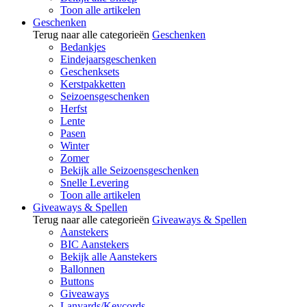
Toon alle artikelen
Geschenken
Terug naar alle categorieën
Geschenken
Bedankjes
Eindejaarsgeschenken
Geschenksets
Kerstpakketten
Seizoensgeschenken
Herfst
Lente
Pasen
Winter
Zomer
Bekijk alle Seizoensgeschenken
Snelle Levering
Toon alle artikelen
Giveaways & Spellen
Terug naar alle categorieën
Giveaways & Spellen
Aanstekers
BIC Aanstekers
Bekijk alle Aanstekers
Ballonnen
Buttons
Giveaways
Lanyards/Keycords