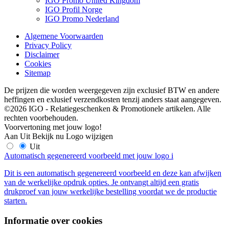
IGO Promo United Kingdom
IGO Profil Norge
IGO Promo Nederland
Algemene Voorwaarden
Privacy Policy
Disclaimer
Cookies
Sitemap
De prijzen die worden weergegeven zijn exclusief BTW en andere
heffingen en exlusief verzendkosten tenzij anders staat aangegeven.
©2026 IGO - Relatiegeschenken & Promotionele artikelen. Alle
rechten voorbehouden.
Voorvertoning met jouw logo!
Aan
Uit
Bekijk nu
Logo wijzigen
Uit
Automatisch gegenereerd voorbeeld met jouw logo
i
Dit is een automatisch gegenereerd voorbeeld en deze kan afwijken
van de werkelijke opdruk opties. Je ontvangt altijd een gratis
drukproef van jouw werkelijke bestelling voordat we de productie
starten.
Informatie over cookies