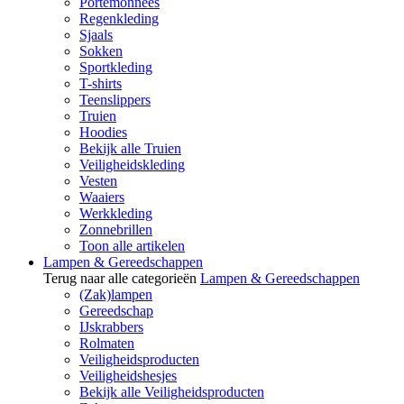
Portemonnees
Regenkleding
Sjaals
Sokken
Sportkleding
T-shirts
Teenslippers
Truien
Hoodies
Bekijk alle Truien
Veiligheidskleding
Vesten
Waaiers
Werkkleding
Zonnebrillen
Toon alle artikelen
Lampen & Gereedschappen
Terug naar alle categorieën
Lampen & Gereedschappen
(Zak)lampen
Gereedschap
IJskrabbers
Rolmaten
Veiligheidsproducten
Veiligheidshesjes
Bekijk alle Veiligheidsproducten