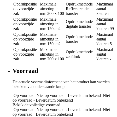
Opdrukpositie
Maximale
Opdrukmethode
Maximaal
op voorzijde
afmeting in
Reflecterende
aantal
zak
mm
200 x 100
transfer
kleuren
-
Opdrukpositie
Maximale
Maximaal
Opdrukmethode
op voorzijde
afmeting in
aantal
digitale transfer
zak
mm
150cm2
kleuren
99
Opdrukpositie
Maximale
Maximaal
Opdrukmethode
op voorzijde
afmeting in
aantal
transfer
zak
mm
150cm2
kleuren
5
Opdrukpositie
Maximale
Maximaal
Opdrukmethode
op voorzijde
afmeting in
aantal
zeefdruk
zak
mm
200 x 100
kleuren
-
Voorraad
De actuele voorraadinformatie van het product kan worden
bekeken via onderstaande knop
Op voorraad
Niet op voorraad - Leverdatum bekend
Niet
op voorraad - Leverdatum onbekend
Bekijk de volledige voorraad
Op voorraad
Niet op voorraad - Leverdatum bekend
Niet
op voorraad - Leverdatum onbekend