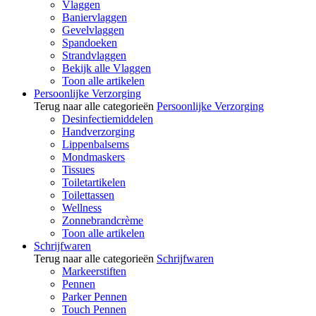
Vlaggen
Baniervlaggen
Gevelvlaggen
Spandoeken
Strandvlaggen
Bekijk alle Vlaggen
Toon alle artikelen
Persoonlijke Verzorging
Terug naar alle categorieën
Persoonlijke Verzorging
Desinfectiemiddelen
Handverzorging
Lippenbalsems
Mondmaskers
Tissues
Toiletartikelen
Toilettassen
Wellness
Zonnebrandcrème
Toon alle artikelen
Schrijfwaren
Terug naar alle categorieën
Schrijfwaren
Markeerstiften
Pennen
Parker Pennen
Touch Pennen