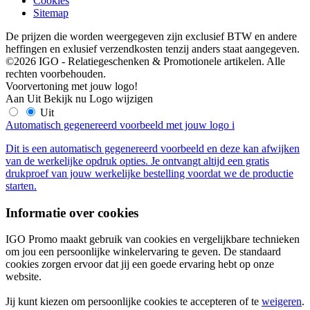
Cookies
Sitemap
De prijzen die worden weergegeven zijn exclusief BTW en andere
heffingen en exlusief verzendkosten tenzij anders staat aangegeven.
©2026 IGO - Relatiegeschenken & Promotionele artikelen. Alle
rechten voorbehouden.
Voorvertoning met jouw logo!
Aan
Uit
Bekijk nu
Logo wijzigen
Uit
Automatisch gegenereerd voorbeeld met jouw logo
i
Dit is een automatisch gegenereerd voorbeeld en deze kan afwijken
van de werkelijke opdruk opties. Je ontvangt altijd een gratis
drukproef van jouw werkelijke bestelling voordat we de productie
starten.
Informatie over cookies
IGO Promo maakt gebruik van cookies en vergelijkbare technieken
om jou een persoonlijke winkelervaring te geven. De standaard
cookies zorgen ervoor dat jij een goede ervaring hebt op onze
website.
Jij kunt kiezen om persoonlijke cookies te accepteren of te
weigeren
.