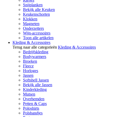
Rietjes
Snijplanken
Bekijk alle Keuken
Keukenschorten
Klokken
Magneten
Onderzetters
Wijn-accessoires
Toon alle artikelen
Kleding & Accessoires
Terug naar alle categorieën
Kleding & Accessoires
Bedrijfskleding
Bodywarmers
Broeken
Fleece
Horloges
Jassen
Softshell Jassen
Bekijk alle Jassen
Kinderkleding
Mutsen
Overhemden
Petten & Caps
Poloshirts
Polsbandjes