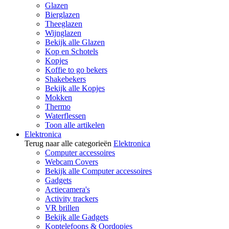
Glazen
Bierglazen
Theeglazen
Wijnglazen
Bekijk alle Glazen
Kop en Schotels
Kopjes
Koffie to go bekers
Shakebekers
Bekijk alle Kopjes
Mokken
Thermo
Waterflessen
Toon alle artikelen
Elektronica
Terug naar alle categorieën
Elektronica
Computer accessoires
Webcam Covers
Bekijk alle Computer accessoires
Gadgets
Actiecamera's
Activity trackers
VR brillen
Bekijk alle Gadgets
Koptelefoons & Oordopjes