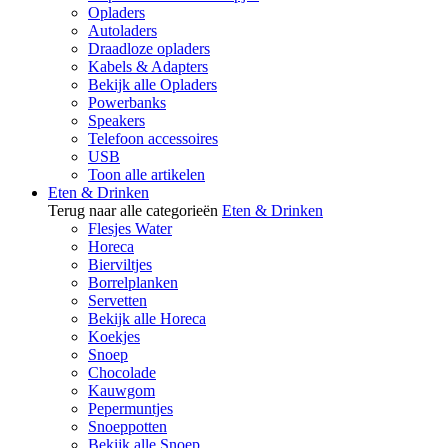
Opladers
Autoladers
Draadloze opladers
Kabels & Adapters
Bekijk alle Opladers
Powerbanks
Speakers
Telefoon accessoires
USB
Toon alle artikelen
Eten & Drinken
Terug naar alle categorieën
Eten & Drinken
Flesjes Water
Horeca
Bierviltjes
Borrelplanken
Servetten
Bekijk alle Horeca
Koekjes
Snoep
Chocolade
Kauwgom
Pepermuntjes
Snoeppotten
Bekijk alle Snoep