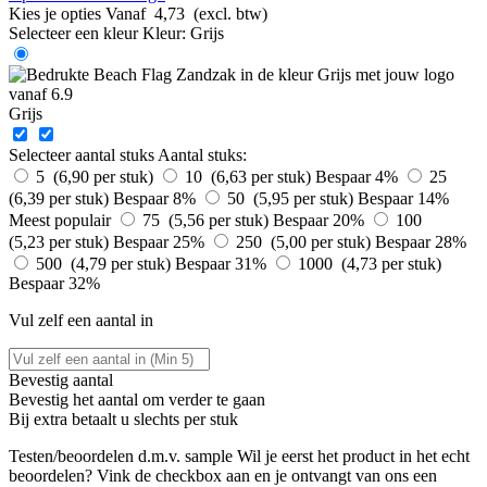
Kies je opties
Vanaf
4,73
(excl. btw)
Selecteer een kleur
Kleur:
Grijs
Grijs
Selecteer aantal stuks
Aantal stuks:
5 (6,90 per stuk)
10 (6,63 per stuk)
Bespaar 4%
25
(6,39 per stuk)
Bespaar 8%
50 (5,95 per stuk)
Bespaar 14%
Meest populair
75 (5,56 per stuk)
Bespaar 20%
100
(5,23 per stuk)
Bespaar 25%
250 (5,00 per stuk)
Bespaar 28%
500 (4,79 per stuk)
Bespaar 31%
1000 (4,73 per stuk)
Bespaar 32%
Vul zelf een aantal in
Bevestig aantal
Bevestig het aantal om verder te gaan
Bij
extra betaalt u slechts
per stuk
Testen/beoordelen d.m.v. sample
Wil je eerst het product in het echt
beoordelen? Vink de checkbox aan en je ontvangt van ons een