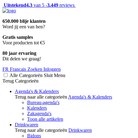
Uitstekend
4.3
van 5 -
3.449
reviews
650.000 blije klanten
Word jij een van hen?
Gratis samples
Voor producten tot €5
80 jaar ervaring
Dit delen we graag!
FR
Français
Zoeken
Inloggen
Alle Categorieën
Sluit
Menu
Terug
Categorieën
Agenda's & Kalenders
Terug naar alle categorieën
Agenda's & Kalenders
Bureau-agenda's
Kalenders
Zakagenda's
Toon alle artikelen
Drinkwaren
Terug naar alle categorieën
Drinkwaren
Bidons