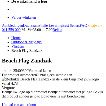
De winkelmand is leeg
Verder winkelen
Aanbiedingen
Duurzaam
Snelle Levering
Best Sellers
FAQ
Maatwerk
011 559 009
Ma-Vr 08.00 - 17.00
Bellen
Home
Outdoor & Vrije tijd
Vlaggen
Beach Flag Zandzak
Beach Flag Zandzak
art. nr. 25409300
Voorraad laden
Dit product uitproberen? Vraag een sample aan!
Vergroten
Bekijk uw logo op dit product
Bekijk dit product met je logo
Bekijk
dit product zonder je logo
Logoview is niet beschikbaar
Upload een ander logo