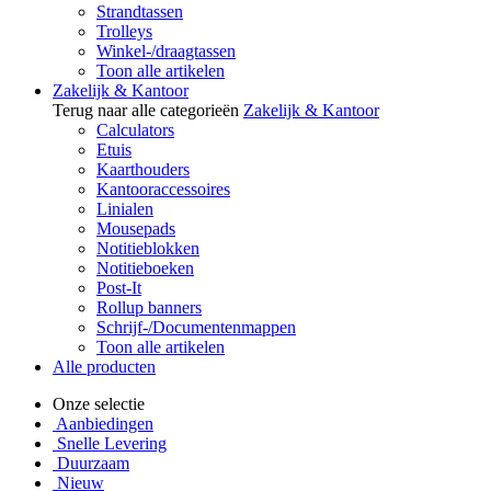
Strandtassen
Trolleys
Winkel-/draagtassen
Toon alle artikelen
Zakelijk & Kantoor
Terug naar alle categorieën
Zakelijk & Kantoor
Calculators
Etuis
Kaarthouders
Kantooraccessoires
Linialen
Mousepads
Notitieblokken
Notitieboeken
Post-It
Rollup banners
Schrijf-/Documentenmappen
Toon alle artikelen
Alle producten
Onze selectie
Aanbiedingen
Snelle Levering
Duurzaam
Nieuw