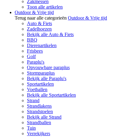
Zakmessen
Toon alle artikelen
Outdoor & Vrije tijd
Terug naar alle categorieën
Outdoor & Vrije tijd
Auto & Fiets
Zadelhoezen
Bekijk alle Auto & Fiets
BBQ
Dierenartikelen
Frisbees
Golf
Paraplu's
Opvouwbare paraplus
Stormparaplus
Bekijk alle Paraplu's
Sportartikelen
Voetballen
Bekijk alle Sportartikelen
Strand
Strandlakens
Strandstoelen
Bekijk alle Strand
Strandballen
Tuin
Verrekijkers