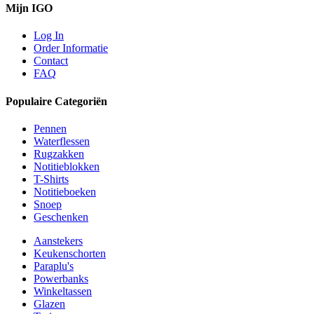
Mijn IGO
Log In
Order Informatie
Contact
FAQ
Populaire Categoriën
Pennen
Waterflessen
Rugzakken
Notitieblokken
T-Shirts
Notitieboeken
Snoep
Geschenken
Aanstekers
Keukenschorten
Paraplu's
Powerbanks
Winkeltassen
Glazen