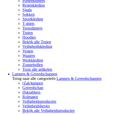
Portemonnees
Regenkleding
Sjaals
Sokken
Sportkleding
T-shirts
Teenslippers
Truien
Hoodies
Bekijk alle Truien
Veiligheidskleding
Vesten
Waaiers
Werkkleding
Zonnebrillen
Toon alle artikelen
Lampen & Gereedschappen
Terug naar alle categorieën
Lampen & Gereedschappen
(Zak)lampen
Gereedschap
IJskrabbers
Rolmaten
Veiligheidsproducten
Veiligheidshesjes
Bekijk alle Veiligheidsproducten