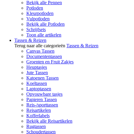
Bekijk alle Pennen
Potloden
Kleurpotloden
Vulpotloden
Bekijk alle Potloden
Schrijfsets
Toon alle artikelen
Tassen & Reizen
Terug naar alle categorieën
Tassen & Reizen
Canvas Tassen
Documententassen
Groenten en Fruit Zakjes
Heuptasjes
Jute Tassen
Katoenen Tassen
Koeltassen
Laptoptassen
Opvouwbare tasjes
Papieren Tassen
Reis-/sporttassen
Reisartikelen
Kofferlabels
Bekijk alle Reisartikelen
Rugtassen
Schoudertassen