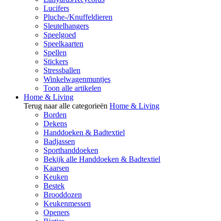
Lucifers
Pluche-/Knuffeldieren
Sleutelhangers
Speelgoed
Speelkaarten
Spellen
Stickers
Stressballen
Winkelwagenmuntjes
Toon alle artikelen
Home & Living
Terug naar alle categorieën
Home & Living
Borden
Dekens
Handdoeken & Badtextiel
Badjassen
Sporthanddoeken
Bekijk alle Handdoeken & Badtextiel
Kaarsen
Keuken
Bestek
Brooddozen
Keukenmessen
Openers