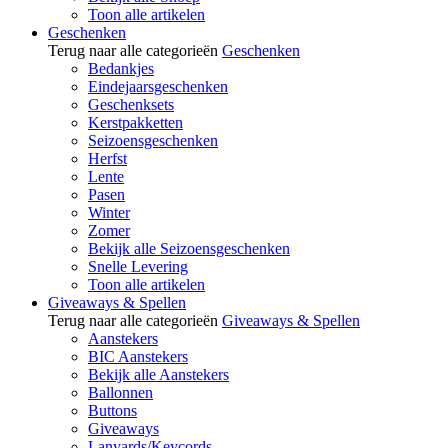
Toon alle artikelen
Geschenken
Terug naar alle categorieën
Geschenken
Bedankjes
Eindejaarsgeschenken
Geschenksets
Kerstpakketten
Seizoensgeschenken
Herfst
Lente
Pasen
Winter
Zomer
Bekijk alle Seizoensgeschenken
Snelle Levering
Toon alle artikelen
Giveaways & Spellen
Terug naar alle categorieën
Giveaways & Spellen
Aanstekers
BIC Aanstekers
Bekijk alle Aanstekers
Ballonnen
Buttons
Giveaways
Lanyards/Keycords