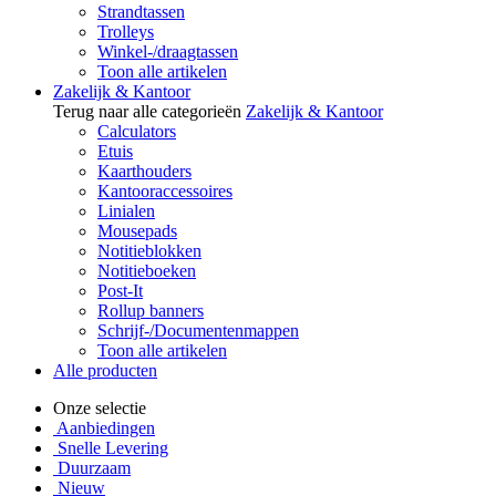
Strandtassen
Trolleys
Winkel-/draagtassen
Toon alle artikelen
Zakelijk & Kantoor
Terug naar alle categorieën
Zakelijk & Kantoor
Calculators
Etuis
Kaarthouders
Kantooraccessoires
Linialen
Mousepads
Notitieblokken
Notitieboeken
Post-It
Rollup banners
Schrijf-/Documentenmappen
Toon alle artikelen
Alle producten
Onze selectie
Aanbiedingen
Snelle Levering
Duurzaam
Nieuw