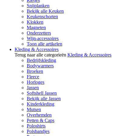
Rietjes
Snijplanken
Bekijk alle Keuken
Keukenschorten
Klokken
Magneten
Onderzetters
Wijn-accessoires
Toon alle artikelen
Kleding & Accessoires
Terug naar alle categorieën
Kleding & Accessoires
Bedrijfskleding
Bodywarmers
Broeken
Fleece
Horloges
Jassen
Softshell Jassen
Bekijk alle Jassen
Kinderkleding
Mutsen
Overhemden
Petten & Caps
Poloshirts
Polsbandjes