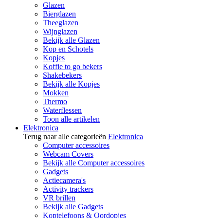
Glazen
Bierglazen
Theeglazen
Wijnglazen
Bekijk alle Glazen
Kop en Schotels
Kopjes
Koffie to go bekers
Shakebekers
Bekijk alle Kopjes
Mokken
Thermo
Waterflessen
Toon alle artikelen
Elektronica
Terug naar alle categorieën
Elektronica
Computer accessoires
Webcam Covers
Bekijk alle Computer accessoires
Gadgets
Actiecamera's
Activity trackers
VR brillen
Bekijk alle Gadgets
Koptelefoons & Oordopjes