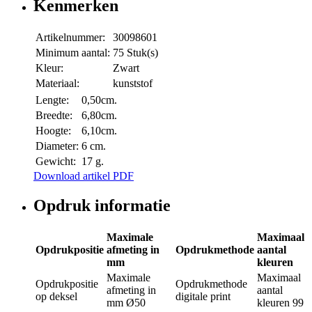
Kenmerken
Artikelnummer:
30098601
Minimum aantal:
75 Stuk(s)
Kleur:
Zwart
Materiaal:
kunststof
Lengte:
0,50cm.
Breedte:
6,80cm.
Hoogte:
6,10cm.
Diameter:
6 cm.
Gewicht:
17 g.
Download artikel PDF
Opdruk informatie
Maximale
Maximaal
Opdrukpositie
afmeting in
Opdrukmethode
aantal
mm
kleuren
Maximale
Maximaal
Opdrukpositie
Opdrukmethode
afmeting in
aantal
op deksel
digitale print
mm
Ø50
kleuren
99