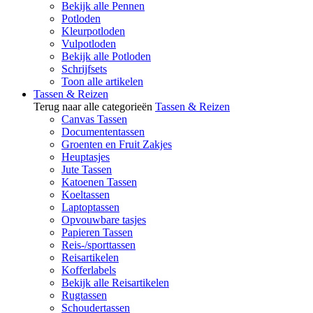
Bekijk alle Pennen
Potloden
Kleurpotloden
Vulpotloden
Bekijk alle Potloden
Schrijfsets
Toon alle artikelen
Tassen & Reizen
Terug naar alle categorieën
Tassen & Reizen
Canvas Tassen
Documententassen
Groenten en Fruit Zakjes
Heuptasjes
Jute Tassen
Katoenen Tassen
Koeltassen
Laptoptassen
Opvouwbare tasjes
Papieren Tassen
Reis-/sporttassen
Reisartikelen
Kofferlabels
Bekijk alle Reisartikelen
Rugtassen
Schoudertassen