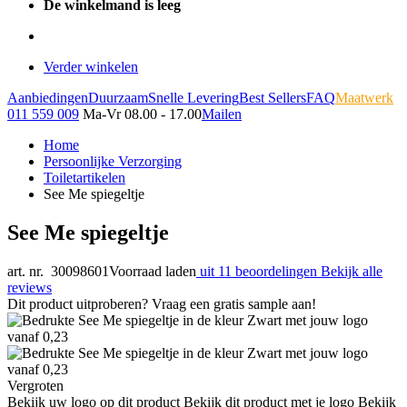
De winkelmand is leeg
Verder winkelen
Aanbiedingen
Duurzaam
Snelle Levering
Best Sellers
FAQ
Maatwerk
011 559 009
Ma-Vr 08.00 - 17.00
Mailen
Home
Persoonlijke Verzorging
Toiletartikelen
See Me spiegeltje
See Me spiegeltje
art. nr. 30098601
Voorraad laden
uit 11 beoordelingen
Bekijk alle
reviews
Dit product uitproberen? Vraag een gratis sample aan!
Vergroten
Bekijk uw logo op dit product
Bekijk dit product met je logo
Bekijk