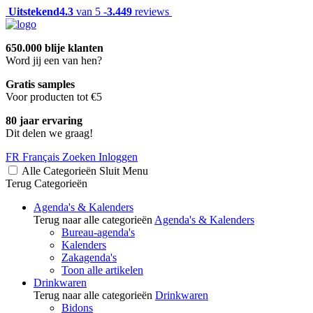
Uitstekend
4.3
van 5 -
3.449
reviews
650.000 blije klanten
Word jij een van hen?
Gratis samples
Voor producten tot €5
80 jaar ervaring
Dit delen we graag!
FR
Français
Zoeken
Inloggen
Alle Categorieën
Sluit
Menu
Terug
Categorieën
Agenda's & Kalenders
Terug naar alle categorieën
Agenda's & Kalenders
Bureau-agenda's
Kalenders
Zakagenda's
Toon alle artikelen
Drinkwaren
Terug naar alle categorieën
Drinkwaren
Bidons