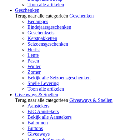
Toon alle artikelen
Geschenken
Terug naar alle categorieën
Geschenken
Bedankjes
Eindejaarsgeschenken
Geschenksets
Kerstpakketten
Seizoensgeschenken
Herfst
Lente
Pasen
Winter
Zomer
Bekijk alle Seizoensgeschenken
Snelle Levering
Toon alle artikelen
Giveaways & Spellen
Terug naar alle categorieën
Giveaways & Spellen
Aanstekers
BIC Aanstekers
Bekijk alle Aanstekers
Ballonnen
Buttons
Giveaways
Lanyards/Keycords