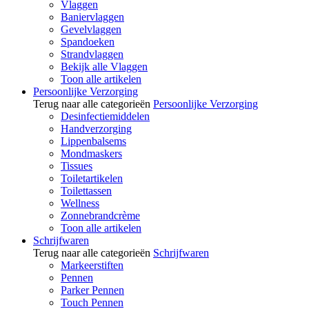
Vlaggen
Baniervlaggen
Gevelvlaggen
Spandoeken
Strandvlaggen
Bekijk alle Vlaggen
Toon alle artikelen
Persoonlijke Verzorging
Terug naar alle categorieën
Persoonlijke Verzorging
Desinfectiemiddelen
Handverzorging
Lippenbalsems
Mondmaskers
Tissues
Toiletartikelen
Toilettassen
Wellness
Zonnebrandcrème
Toon alle artikelen
Schrijfwaren
Terug naar alle categorieën
Schrijfwaren
Markeerstiften
Pennen
Parker Pennen
Touch Pennen