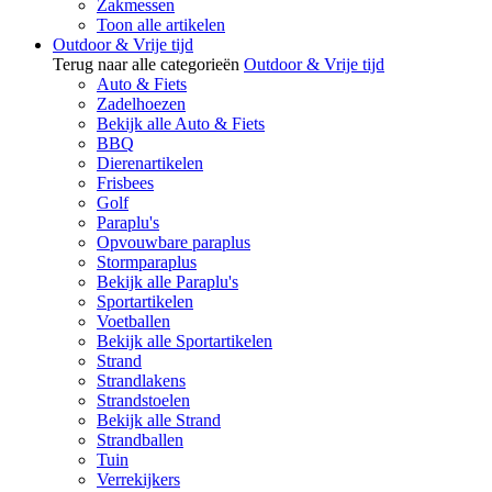
Zakmessen
Toon alle artikelen
Outdoor & Vrije tijd
Terug naar alle categorieën
Outdoor & Vrije tijd
Auto & Fiets
Zadelhoezen
Bekijk alle Auto & Fiets
BBQ
Dierenartikelen
Frisbees
Golf
Paraplu's
Opvouwbare paraplus
Stormparaplus
Bekijk alle Paraplu's
Sportartikelen
Voetballen
Bekijk alle Sportartikelen
Strand
Strandlakens
Strandstoelen
Bekijk alle Strand
Strandballen
Tuin
Verrekijkers