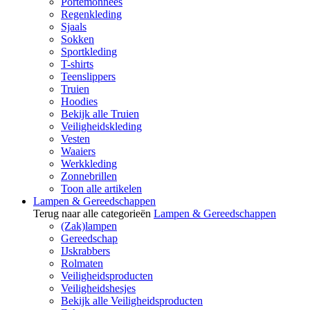
Portemonnees
Regenkleding
Sjaals
Sokken
Sportkleding
T-shirts
Teenslippers
Truien
Hoodies
Bekijk alle Truien
Veiligheidskleding
Vesten
Waaiers
Werkkleding
Zonnebrillen
Toon alle artikelen
Lampen & Gereedschappen
Terug naar alle categorieën
Lampen & Gereedschappen
(Zak)lampen
Gereedschap
IJskrabbers
Rolmaten
Veiligheidsproducten
Veiligheidshesjes
Bekijk alle Veiligheidsproducten