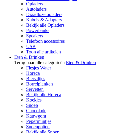
Opladers
Autoladers
Draadloze opladers
Kabels & Adapters
Bekijk alle Opladers
Powerbanks
Speakers
Telefoon accessoires
USB
Toon alle artikelen
Eten & Drinken
Terug naar alle categorieën
Eten & Drinken
Flesjes Water
Horeca
Bierviltjes
Borrelplanken
Servetten
Bekijk alle Horeca
Koekjes
Snoep
Chocolade
Kauwgom
Pepermuntjes
Snoeppotten
Bekijk alle Snoep