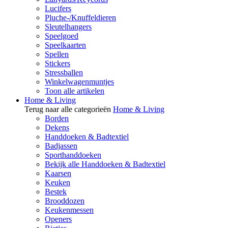
Lucifers
Pluche-/Knuffeldieren
Sleutelhangers
Speelgoed
Speelkaarten
Spellen
Stickers
Stressballen
Winkelwagenmuntjes
Toon alle artikelen
Home & Living
Terug naar alle categorieën
Home & Living
Borden
Dekens
Handdoeken & Badtextiel
Badjassen
Sporthanddoeken
Bekijk alle Handdoeken & Badtextiel
Kaarsen
Keuken
Bestek
Brooddozen
Keukenmessen
Openers