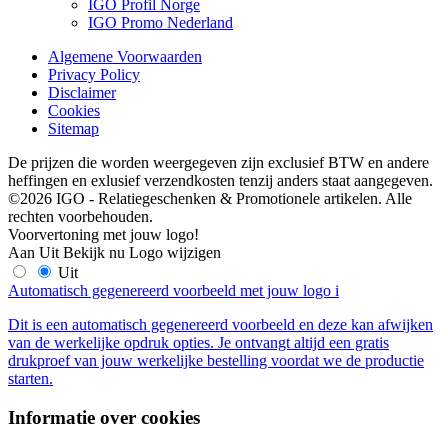
IGO Profil Norge
IGO Promo Nederland
Algemene Voorwaarden
Privacy Policy
Disclaimer
Cookies
Sitemap
De prijzen die worden weergegeven zijn exclusief BTW en andere
heffingen en exlusief verzendkosten tenzij anders staat aangegeven.
©2026 IGO - Relatiegeschenken & Promotionele artikelen. Alle
rechten voorbehouden.
Voorvertoning met jouw logo!
Aan
Uit
Bekijk nu
Logo wijzigen
Uit
Automatisch gegenereerd voorbeeld met jouw logo
i
Dit is een automatisch gegenereerd voorbeeld en deze kan afwijken
van de werkelijke opdruk opties. Je ontvangt altijd een gratis
drukproef van jouw werkelijke bestelling voordat we de productie
starten.
Informatie over cookies