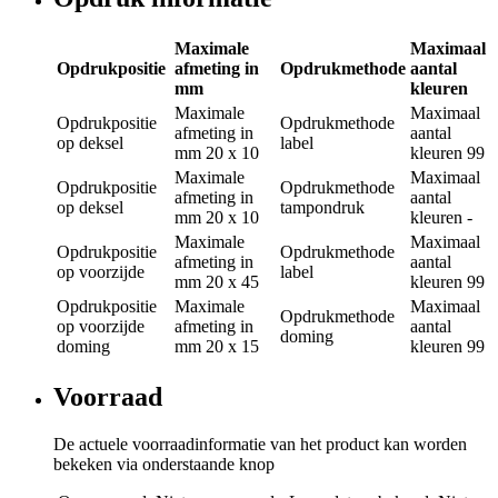
Maximale
Maximaal
Opdrukpositie
afmeting in
Opdrukmethode
aantal
mm
kleuren
Maximale
Maximaal
Opdrukpositie
Opdrukmethode
afmeting in
aantal
op deksel
label
mm
20 x 10
kleuren
99
Maximale
Maximaal
Opdrukpositie
Opdrukmethode
afmeting in
aantal
op deksel
tampondruk
mm
20 x 10
kleuren
-
Maximale
Maximaal
Opdrukpositie
Opdrukmethode
afmeting in
aantal
op voorzijde
label
mm
20 x 45
kleuren
99
Opdrukpositie
Maximale
Maximaal
Opdrukmethode
op voorzijde
afmeting in
aantal
doming
doming
mm
20 x 15
kleuren
99
Voorraad
De actuele voorraadinformatie van het product kan worden
bekeken via onderstaande knop