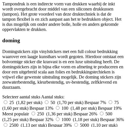
Tampondruk is een indirecte vorm van drukken waarbij de inkt
wordt overgebracht door middel van een siliconen drukkussen
(tampon). Het grote voordeel van deze druktechniek is dat de
tampon flexibel is en zich aanpast aan het te bedrukken object. Het
is dus mogelijk om onder andere bolle, holle en anders gekromde
oppervlakten te drukken.
doming
Domingstickers zijn vinylstickers met een full colour bedrukking
waarover een laagje kunsthars wordt gegoten. Hierdoor ontstaat een
bolvormige sticker die krasvast is en een luxe uitstraling heeft. De
domingstickers zijn in bijna elke vorm en afmeting te produceren en
door een uitgebreid scala aan folies en bedrukkingstechieken is
vrijwel elke gewenste uitstraling mogelijk. De doming stickers zijn
zeewaterbestendig, kleurbestendig, uv-bestendig, zelfklevend en
duurzaam.
Selecteer aantal stuks
Aantal stuks:
25 (1,82 per stuk)
50 (1,70 per stuk)
Bespaar 7%
75
(1,60 per stuk)
Bespaar 13%
100 (1,48 per stuk)
Bespaar 19%
Meest populair
250 (1,36 per stuk)
Bespaar 26%
500
(1,25 per stuk)
Bespaar 32%
1000 (1,18 per stuk)
Bespaar 36%
2500 (1,13 per stuk)
Bespaar 39%
5000 (1,10 per stuk)