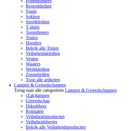
Portemonnees
Regenkleding
Sjaals
Sokken
Sportkleding
T-shirts
Teenslippers
Truien
Hoodies
Bekijk alle Truien
Veiligheidskleding
Vesten
Waaiers
Werkkleding
Zonnebrillen
Toon alle artikelen
Lampen & Gereedschappen
Terug naar alle categorieën
Lampen & Gereedschappen
(Zak)lampen
Gereedschap
IJskrabbers
Rolmaten
Veiligheidsproducten
Veiligheidshesjes
Bekijk alle Veiligheidsproducten