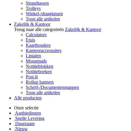
Strandtassen
Trolleys
Winkel-/draagtassen
Toon alle artikelen
Zakelijk & Kantoor
Terug naar alle categorieën
Zakelijk & Kantoor
Calculators
Etuis
Kaarthouders
Kantooraccessoires
Linialen
Mousepads
Notitieblokken
Notitieboeken
Post-It
Rollup banners
Schrijf-/Documentenmappen
Toon alle artikelen
Alle producten
Onze selectie
Aanbiedingen
Snelle Levering
Duurzaam
Nieuw