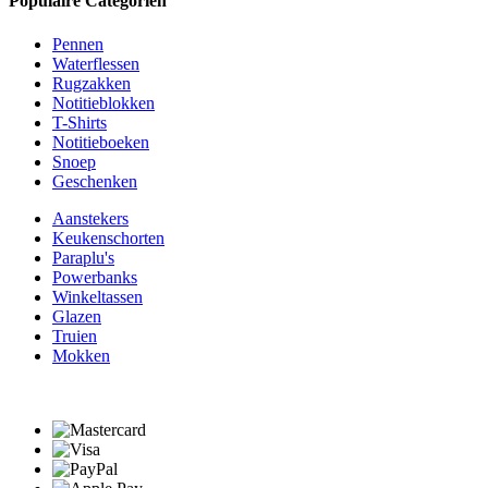
Populaire Categoriën
Pennen
Waterflessen
Rugzakken
Notitieblokken
T-Shirts
Notitieboeken
Snoep
Geschenken
Aanstekers
Keukenschorten
Paraplu's
Powerbanks
Winkeltassen
Glazen
Truien
Mokken