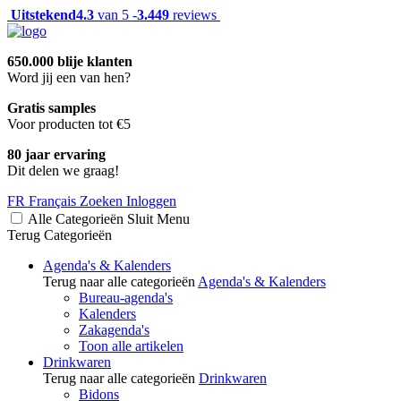
Uitstekend
4.3
van 5 -
3.449
reviews
650.000 blije klanten
Word jij een van hen?
Gratis samples
Voor producten tot €5
80 jaar ervaring
Dit delen we graag!
FR
Français
Zoeken
Inloggen
Alle Categorieën
Sluit
Menu
Terug
Categorieën
Agenda's & Kalenders
Terug naar alle categorieën
Agenda's & Kalenders
Bureau-agenda's
Kalenders
Zakagenda's
Toon alle artikelen
Drinkwaren
Terug naar alle categorieën
Drinkwaren
Bidons