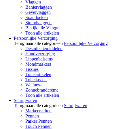
Vlaggen
Baniervlaggen
Gevelvlaggen
Spandoeken
Strandvlaggen
Bekijk alle Vlaggen
Toon alle artikelen
Persoonlijke Verzorging
Terug naar alle categorieën
Persoonlijke Verzorging
Desinfectiemiddelen
Handverzorging
Lippenbalsems
Mondmaskers
Tissues
Toiletartikelen
Toilettassen
Wellness
Zonnebrandcrème
Toon alle artikelen
Schrijfwaren
Terug naar alle categorieën
Schrijfwaren
Markeerstiften
Pennen
Parker Pennen
Touch Pennen