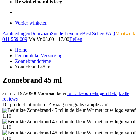
De winkelmand is leeg
Verder winkelen
Aanbiedingen
Duurzaam
Snelle Levering
Best Sellers
FAQ
Maatwerk
011 559 009
Ma-Vr 08.00 - 17.00
Bellen
Home
Persoonlijke Verzorging
Zonnebrandcrème
Zonnebrand 45 ml
Zonnebrand 45 ml
art. nr. 19720900
Voorraad laden
uit 3 beoordelingen
Bekijk alle
reviews
Dit product uitproberen? Vraag een gratis sample aan!