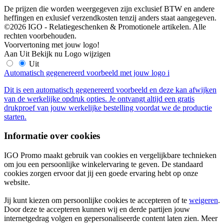
De prijzen die worden weergegeven zijn exclusief BTW en andere
heffingen en exlusief verzendkosten tenzij anders staat aangegeven.
©2026 IGO - Relatiegeschenken & Promotionele artikelen. Alle
rechten voorbehouden.
Voorvertoning met jouw logo!
Aan
Uit
Bekijk nu
Logo wijzigen
Uit
Automatisch gegenereerd voorbeeld met jouw logo
i
Dit is een automatisch gegenereerd voorbeeld en deze kan afwijken
van de werkelijke opdruk opties. Je ontvangt altijd een gratis
drukproef van jouw werkelijke bestelling voordat we de productie
starten.
Informatie over cookies
IGO Promo maakt gebruik van cookies en vergelijkbare technieken
om jou een persoonlijke winkelervaring te geven. De standaard
cookies zorgen ervoor dat jij een goede ervaring hebt op onze
website.
Jij kunt kiezen om persoonlijke cookies te accepteren of te
weigeren
.
Door deze te accepteren kunnen wij en derde partijen jouw
internetgedrag volgen en gepersonaliseerde content laten zien. Meer