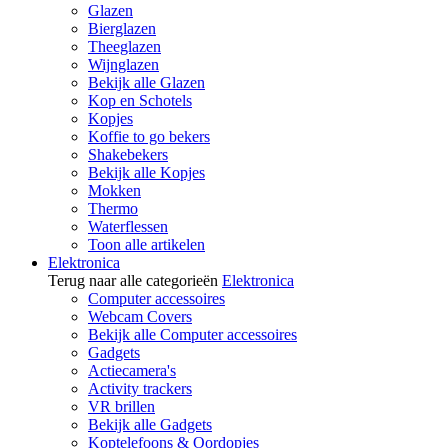
Glazen
Bierglazen
Theeglazen
Wijnglazen
Bekijk alle Glazen
Kop en Schotels
Kopjes
Koffie to go bekers
Shakebekers
Bekijk alle Kopjes
Mokken
Thermo
Waterflessen
Toon alle artikelen
Elektronica
Terug naar alle categorieën
Elektronica
Computer accessoires
Webcam Covers
Bekijk alle Computer accessoires
Gadgets
Actiecamera's
Activity trackers
VR brillen
Bekijk alle Gadgets
Koptelefoons & Oordopjes