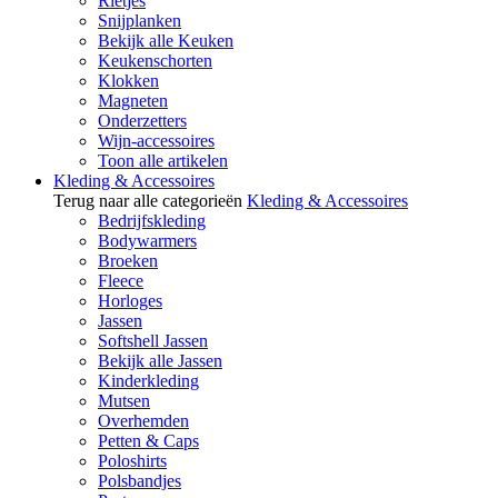
Rietjes
Snijplanken
Bekijk alle Keuken
Keukenschorten
Klokken
Magneten
Onderzetters
Wijn-accessoires
Toon alle artikelen
Kleding & Accessoires
Terug naar alle categorieën
Kleding & Accessoires
Bedrijfskleding
Bodywarmers
Broeken
Fleece
Horloges
Jassen
Softshell Jassen
Bekijk alle Jassen
Kinderkleding
Mutsen
Overhemden
Petten & Caps
Poloshirts
Polsbandjes