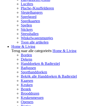
Lucifers
Pluche-/Knuffeldieren
Sleutelhangers
Speelgoed
Speelkaarten
Spellen
Stickers
Stressballen
Winkelwagenmuntjes
Toon alle artikelen
Home & Living
Terug naar alle categorieën
Home & Living
Borden
Dekens
Handdoeken & Badtextiel
Badjassen
Sporthanddoeken
Bekijk alle Handdoeken & Badtextiel
Kaarsen
Keuken
Bestek
Brooddozen
Keukenmessen
Openers