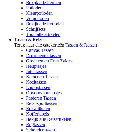
Bekijk alle Pennen
Potloden
Kleurpotloden
Vulpotloden
Bekijk alle Potloden
Schrijfsets
Toon alle artikelen
Tassen & Reizen
Terug naar alle categorieën
Tassen & Reizen
Canvas Tassen
Documententassen
Groenten en Fruit Zakjes
Heuptasjes
Jute Tassen
Katoenen Tassen
Koeltassen
Laptoptassen
Opvouwbare tasjes
Papieren Tassen
Reis-/sporttassen
Reisartikelen
Kofferlabels
Bekijk alle Reisartikelen
Rugtassen
Schoudertassen