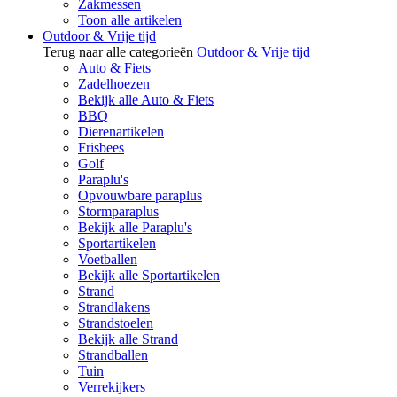
Zakmessen
Toon alle artikelen
Outdoor & Vrije tijd
Terug naar alle categorieën
Outdoor & Vrije tijd
Auto & Fiets
Zadelhoezen
Bekijk alle Auto & Fiets
BBQ
Dierenartikelen
Frisbees
Golf
Paraplu's
Opvouwbare paraplus
Stormparaplus
Bekijk alle Paraplu's
Sportartikelen
Voetballen
Bekijk alle Sportartikelen
Strand
Strandlakens
Strandstoelen
Bekijk alle Strand
Strandballen
Tuin
Verrekijkers