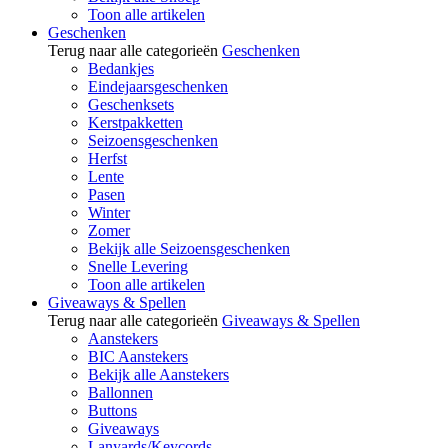
Toon alle artikelen
Geschenken
Terug naar alle categorieën
Geschenken
Bedankjes
Eindejaarsgeschenken
Geschenksets
Kerstpakketten
Seizoensgeschenken
Herfst
Lente
Pasen
Winter
Zomer
Bekijk alle Seizoensgeschenken
Snelle Levering
Toon alle artikelen
Giveaways & Spellen
Terug naar alle categorieën
Giveaways & Spellen
Aanstekers
BIC Aanstekers
Bekijk alle Aanstekers
Ballonnen
Buttons
Giveaways
Lanyards/Keycords