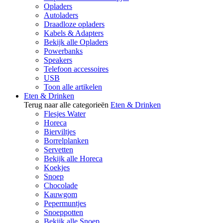
Opladers
Autoladers
Draadloze opladers
Kabels & Adapters
Bekijk alle Opladers
Powerbanks
Speakers
Telefoon accessoires
USB
Toon alle artikelen
Eten & Drinken
Terug naar alle categorieën
Eten & Drinken
Flesjes Water
Horeca
Bierviltjes
Borrelplanken
Servetten
Bekijk alle Horeca
Koekjes
Snoep
Chocolade
Kauwgom
Pepermuntjes
Snoeppotten
Bekijk alle Snoep