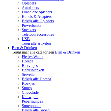
Opladers
Autoladers
Draadloze opladers
Kabels & Adapters
Bekijk alle Opladers
Powerbanks
Speakers
Telefoon accessoires
USB
Toon alle artikelen
Eten & Drinken
Terug naar alle categorieën
Eten & Drinken
Flesjes Water
Horeca
Bierviltjes
Borrelplanken
Servetten
Bekijk alle Horeca
Koekjes
Snoep
Chocolade
Kauwgom
Pepermuntjes
Snoeppotten
Bekijk alle Snoep