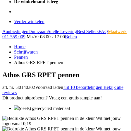
De winkelmand is leeg
Verder winkelen
Aanbiedingen
Duurzaam
Snelle Levering
Best Sellers
FAQ
Maatwerk
011 559 009
Ma-Vr 08.00 - 17.00
Bellen
Home
Schrijfwaren
Pennen
Athos GRS RPET pennen
Athos GRS RPET pennen
art. nr. 30140302
Voorraad laden
uit 10 beoordelingen
Bekijk alle
reviews
Dit product uitproberen? Vraag een gratis sample aan!
(deels) gerecycled materiaal