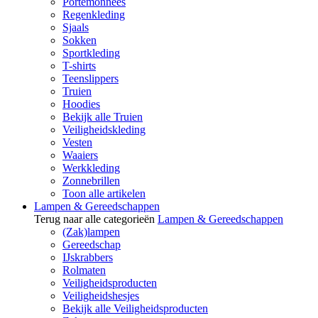
Portemonnees
Regenkleding
Sjaals
Sokken
Sportkleding
T-shirts
Teenslippers
Truien
Hoodies
Bekijk alle Truien
Veiligheidskleding
Vesten
Waaiers
Werkkleding
Zonnebrillen
Toon alle artikelen
Lampen & Gereedschappen
Terug naar alle categorieën
Lampen & Gereedschappen
(Zak)lampen
Gereedschap
IJskrabbers
Rolmaten
Veiligheidsproducten
Veiligheidshesjes
Bekijk alle Veiligheidsproducten