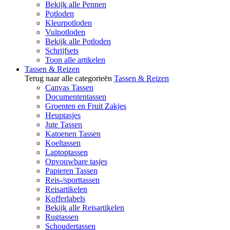
Bekijk alle Pennen
Potloden
Kleurpotloden
Vulpotloden
Bekijk alle Potloden
Schrijfsets
Toon alle artikelen
Tassen & Reizen
Terug naar alle categorieën
Tassen & Reizen
Canvas Tassen
Documententassen
Groenten en Fruit Zakjes
Heuptasjes
Jute Tassen
Katoenen Tassen
Koeltassen
Laptoptassen
Opvouwbare tasjes
Papieren Tassen
Reis-/sporttassen
Reisartikelen
Kofferlabels
Bekijk alle Reisartikelen
Rugtassen
Schoudertassen