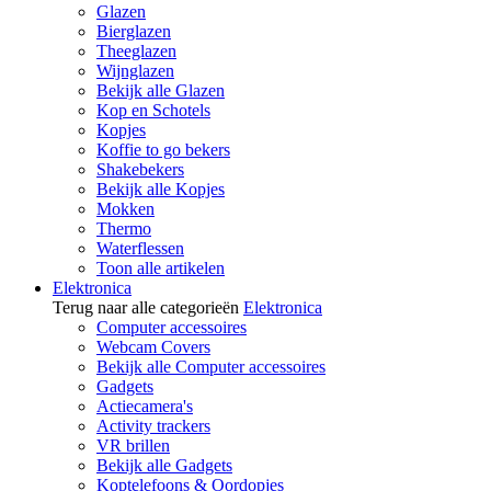
Glazen
Bierglazen
Theeglazen
Wijnglazen
Bekijk alle Glazen
Kop en Schotels
Kopjes
Koffie to go bekers
Shakebekers
Bekijk alle Kopjes
Mokken
Thermo
Waterflessen
Toon alle artikelen
Elektronica
Terug naar alle categorieën
Elektronica
Computer accessoires
Webcam Covers
Bekijk alle Computer accessoires
Gadgets
Actiecamera's
Activity trackers
VR brillen
Bekijk alle Gadgets
Koptelefoons & Oordopjes