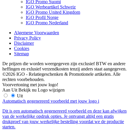
IGO Promo Suomi
IGO Werbeartikel Schweiz
IGO Promo United Kingdom
IGO Profil Norge
IGO Promo Nederland
Algemene Voorwaarden
Privacy Policy
Disclaimer
Cookies
Sitemap
De prijzen die worden weergegeven zijn exclusief BTW en andere
heffingen en exlusief verzendkosten tenzij anders staat aangegeven.
©2026 IGO - Relatiegeschenken & Promotionele artikelen. Alle
rechten voorbehouden.
Voorvertoning met jouw logo!
Aan
Uit
Bekijk nu
Logo wijzigen
Uit
Automatisch gegenereerd voorbeeld met jouw logo
i
Dit is een automatisch gegenereerd voorbeeld en deze kan afwijken
van de werkelijke opdruk opties. Je ontvangt altijd een gratis
drukproef van jouw werkelijke bestelling voordat we de productie
starten.