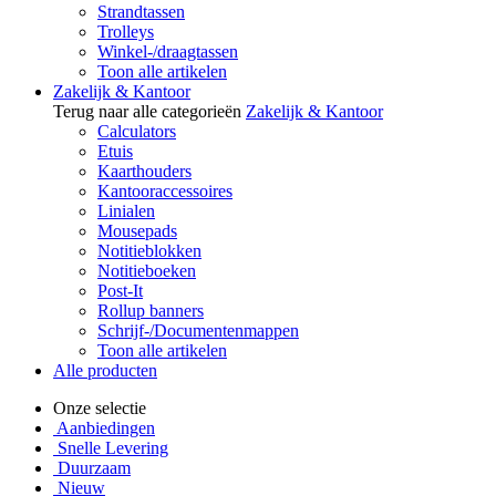
Strandtassen
Trolleys
Winkel-/draagtassen
Toon alle artikelen
Zakelijk & Kantoor
Terug naar alle categorieën
Zakelijk & Kantoor
Calculators
Etuis
Kaarthouders
Kantooraccessoires
Linialen
Mousepads
Notitieblokken
Notitieboeken
Post-It
Rollup banners
Schrijf-/Documentenmappen
Toon alle artikelen
Alle producten
Onze selectie
Aanbiedingen
Snelle Levering
Duurzaam
Nieuw