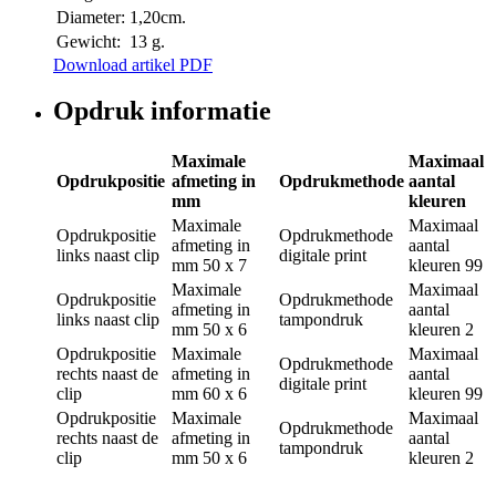
Diameter:
1,20cm.
Gewicht:
13 g.
Download artikel PDF
Opdruk informatie
Maximale
Maximaal
Opdrukpositie
afmeting in
Opdrukmethode
aantal
mm
kleuren
Maximale
Maximaal
Opdrukpositie
Opdrukmethode
afmeting in
aantal
links naast clip
digitale print
mm
50 x 7
kleuren
99
Maximale
Maximaal
Opdrukpositie
Opdrukmethode
afmeting in
aantal
links naast clip
tampondruk
mm
50 x 6
kleuren
2
Opdrukpositie
Maximale
Maximaal
Opdrukmethode
rechts naast de
afmeting in
aantal
digitale print
clip
mm
60 x 6
kleuren
99
Opdrukpositie
Maximale
Maximaal
Opdrukmethode
rechts naast de
afmeting in
aantal
tampondruk
clip
mm
50 x 6
kleuren
2