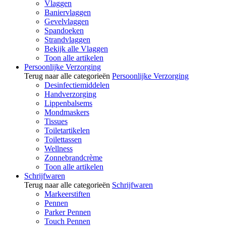
Vlaggen
Baniervlaggen
Gevelvlaggen
Spandoeken
Strandvlaggen
Bekijk alle Vlaggen
Toon alle artikelen
Persoonlijke Verzorging
Terug naar alle categorieën
Persoonlijke Verzorging
Desinfectiemiddelen
Handverzorging
Lippenbalsems
Mondmaskers
Tissues
Toiletartikelen
Toilettassen
Wellness
Zonnebrandcrème
Toon alle artikelen
Schrijfwaren
Terug naar alle categorieën
Schrijfwaren
Markeerstiften
Pennen
Parker Pennen
Touch Pennen