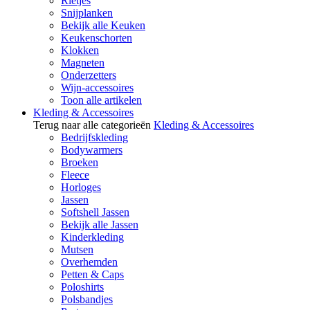
Rietjes
Snijplanken
Bekijk alle Keuken
Keukenschorten
Klokken
Magneten
Onderzetters
Wijn-accessoires
Toon alle artikelen
Kleding & Accessoires
Terug naar alle categorieën
Kleding & Accessoires
Bedrijfskleding
Bodywarmers
Broeken
Fleece
Horloges
Jassen
Softshell Jassen
Bekijk alle Jassen
Kinderkleding
Mutsen
Overhemden
Petten & Caps
Poloshirts
Polsbandjes