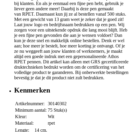
bij klanten. En als je eenmaal een fijne pen hebt, gebruik je
liever geen andere meer! Daarbij is deze pen gemaakt
van RPET. Daarnaast kun jij ze al bestellen vanaf 500 stuks.
Met een gewicht van 13 gram weet je zeker dat je goed zit!
Laat jouw logo en bedrijfsnaam bedrukken op een pen. Wij
zorgen voor een uitstekende opdruk die lang mooi blijft. Heb
je een fijne pen gevonden die aan je wensen voldoet? Dan
kun je deze snel en makkelijk online bestellen. Denk er wel
aan; hoe meer je bestelt, hoe meer korting je ontvangt. Of je
ze nu weggeeft aan jouw klanten of werknemers, je maakt
altijd een goede indruk met een gepersonaliseerde Athos
RPET pennen. Dit artikel kan alleen met GRS gecertificeerde
druktechnieken bedrukt worden om de certificering van het
volledige product te garanderen. Bij onberwerkte bestellingen
bevestig je dat je dit product niet zult bedrukken.
Kenmerken
Artikelnummer:
30140302
Minimum aantal:
75 Stuk(s)
Kleur:
Wit
Materiaal:
rpet
Lengte:
14 cm.