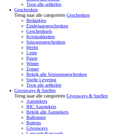
Toon alle artikelen
Geschenken
Terug naar alle categorieën
Geschenken
Bedankjes
Eindejaarsgeschenken
Geschenksets
Kerstpakketten
Seizoensgeschenken
Herfst
Lente
Pasen
Winter
Zomer
Bekijk alle Seizoensgeschenken
Snelle Levering
Toon alle artikelen
Giveaways & Spellen
Terug naar alle categorieën
Giveaways & Spellen
Aanstekers
BIC Aanstekers
Bekijk alle Aanstekers
Ballonnen
Buttons
Giveaways
Lanyards/Keycords