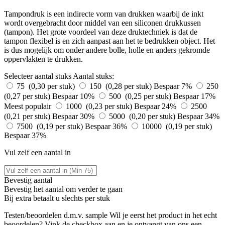
Tampondruk is een indirecte vorm van drukken waarbij de inkt
wordt overgebracht door middel van een siliconen drukkussen
(tampon). Het grote voordeel van deze druktechniek is dat de
tampon flexibel is en zich aanpast aan het te bedrukken object. Het
is dus mogelijk om onder andere bolle, holle en anders gekromde
oppervlakten te drukken.
Selecteer aantal stuks
Aantal stuks:
75 (0,30 per stuk)
150 (0,28 per stuk)
Bespaar 7%
250
(0,27 per stuk)
Bespaar 10%
500 (0,25 per stuk)
Bespaar 17%
Meest populair
1000 (0,23 per stuk)
Bespaar 24%
2500
(0,21 per stuk)
Bespaar 30%
5000 (0,20 per stuk)
Bespaar 34%
7500 (0,19 per stuk)
Bespaar 36%
10000 (0,19 per stuk)
Bespaar 37%
Vul zelf een aantal in
Bevestig aantal
Bevestig het aantal om verder te gaan
Bij
extra betaalt u slechts
per stuk
Testen/beoordelen d.m.v. sample
Wil je eerst het product in het echt
beoordelen? Vink de checkbox aan en je ontvangt van ons een