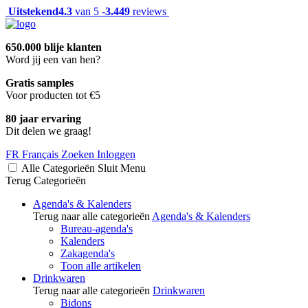
Uitstekend
4.3
van 5 -
3.449
reviews
650.000 blije klanten
Word jij een van hen?
Gratis samples
Voor producten tot €5
80 jaar ervaring
Dit delen we graag!
FR
Français
Zoeken
Inloggen
Alle Categorieën
Sluit
Menu
Terug
Categorieën
Agenda's & Kalenders
Terug naar alle categorieën
Agenda's & Kalenders
Bureau-agenda's
Kalenders
Zakagenda's
Toon alle artikelen
Drinkwaren
Terug naar alle categorieën
Drinkwaren
Bidons