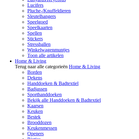
Lucifers
Pluche-/Knuffeldieren
Sleutelhangers
Speelgoed
Speelkaarten
Spellen
Stickers
Stressballen
Winkelwagenmuntjes
Toon alle artikelen
Home & Living
Terug naar alle categorieën
Home & Living
Borden
Dekens
Handdoeken & Badtextiel
Badjassen
Sporthanddoeken
Bekijk alle Handdoeken & Badtextiel
Kaarsen
Keuken
Bestek
Brooddozen
Keukenmessen
Openers