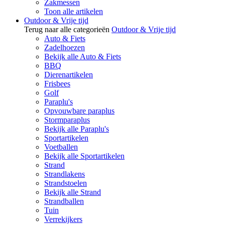
Zakmessen
Toon alle artikelen
Outdoor & Vrije tijd
Terug naar alle categorieën
Outdoor & Vrije tijd
Auto & Fiets
Zadelhoezen
Bekijk alle Auto & Fiets
BBQ
Dierenartikelen
Frisbees
Golf
Paraplu's
Opvouwbare paraplus
Stormparaplus
Bekijk alle Paraplu's
Sportartikelen
Voetballen
Bekijk alle Sportartikelen
Strand
Strandlakens
Strandstoelen
Bekijk alle Strand
Strandballen
Tuin
Verrekijkers