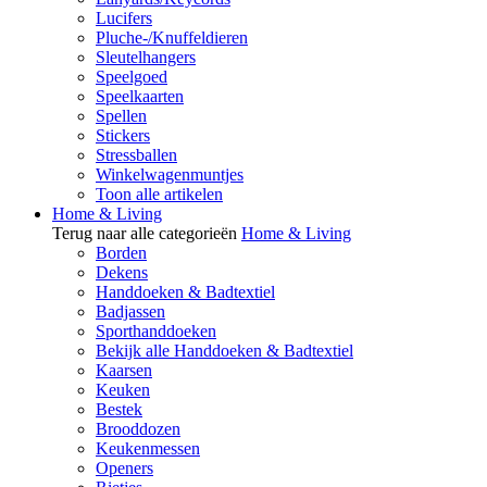
Lucifers
Pluche-/Knuffeldieren
Sleutelhangers
Speelgoed
Speelkaarten
Spellen
Stickers
Stressballen
Winkelwagenmuntjes
Toon alle artikelen
Home & Living
Terug naar alle categorieën
Home & Living
Borden
Dekens
Handdoeken & Badtextiel
Badjassen
Sporthanddoeken
Bekijk alle Handdoeken & Badtextiel
Kaarsen
Keuken
Bestek
Brooddozen
Keukenmessen
Openers