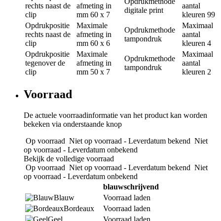
Opdrukmethode
rechts naast de
afmeting in
aantal
digitale print
clip
mm
60 x 7
kleuren
99
Opdrukpositie
Maximale
Maximaal
Opdrukmethode
rechts naast de
afmeting in
aantal
tampondruk
clip
mm
60 x 6
kleuren
4
Opdrukpositie
Maximale
Maximaal
Opdrukmethode
tegenover de
afmeting in
aantal
tampondruk
clip
mm
50 x 7
kleuren
2
Voorraad
De actuele voorraadinformatie van het product kan worden
bekeken via onderstaande knop
Op voorraad
Niet op voorraad - Leverdatum bekend
Niet
op voorraad - Leverdatum onbekend
Bekijk de volledige voorraad
Op voorraad
Niet op voorraad - Leverdatum bekend
Niet
op voorraad - Leverdatum onbekend
blauwschrijvend
Blauw
Voorraad laden
Bordeaux
Voorraad laden
Geel
Voorraad laden