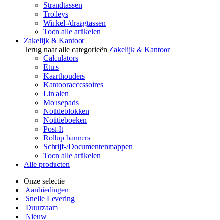
Strandtassen
Trolleys
Winkel-/draagtassen
Toon alle artikelen
Zakelijk & Kantoor
Terug naar alle categorieën
Zakelijk & Kantoor
Calculators
Etuis
Kaarthouders
Kantooraccessoires
Linialen
Mousepads
Notitieblokken
Notitieboeken
Post-It
Rollup banners
Schrijf-/Documentenmappen
Toon alle artikelen
Alle producten
Onze selectie
Aanbiedingen
Snelle Levering
Duurzaam
Nieuw