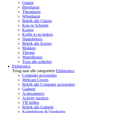
Glazen
Bierglazen
Theeglazen
Wijnglazen
Bekijk alle Glazen
Kop en Schotels
Kopjes
Koffie to go bekers
Shakebekers
Bekijk alle Kopjes
Mokken
Thermo
Waterflessen
Toon alle artikelen
Elektronica
Terug naar alle categorieën
Elektronica
Computer accessoires
Webcam Covers
Bekijk alle Computer accessoires
Gadgets
Actiecamera's
Activity trackers
VR brillen
Bekijk alle Gadgets
Koptelefoons & Oordopjes