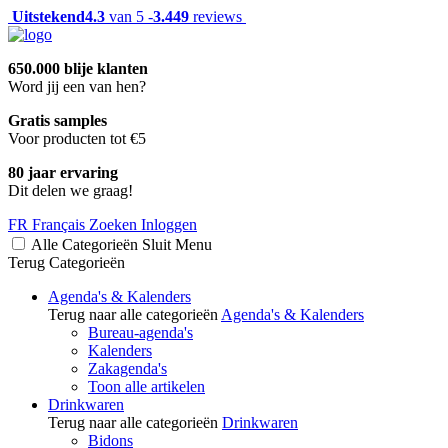
Uitstekend
4.3
van 5 -
3.449
reviews
650.000 blije klanten
Word jij een van hen?
Gratis samples
Voor producten tot €5
80 jaar ervaring
Dit delen we graag!
FR
Français
Zoeken
Inloggen
Alle Categorieën
Sluit
Menu
Terug
Categorieën
Agenda's & Kalenders
Terug naar alle categorieën
Agenda's & Kalenders
Bureau-agenda's
Kalenders
Zakagenda's
Toon alle artikelen
Drinkwaren
Terug naar alle categorieën
Drinkwaren
Bidons