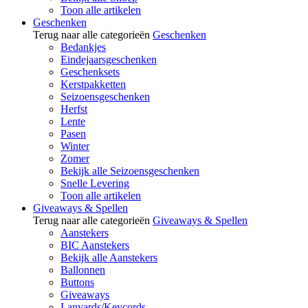
Toon alle artikelen
Geschenken
Terug naar alle categorieën
Geschenken
Bedankjes
Eindejaarsgeschenken
Geschenksets
Kerstpakketten
Seizoensgeschenken
Herfst
Lente
Pasen
Winter
Zomer
Bekijk alle Seizoensgeschenken
Snelle Levering
Toon alle artikelen
Giveaways & Spellen
Terug naar alle categorieën
Giveaways & Spellen
Aanstekers
BIC Aanstekers
Bekijk alle Aanstekers
Ballonnen
Buttons
Giveaways
Lanyards/Keycords