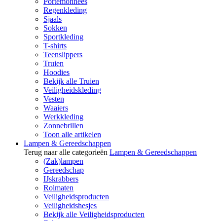
Portemonnees
Regenkleding
Sjaals
Sokken
Sportkleding
T-shirts
Teenslippers
Truien
Hoodies
Bekijk alle Truien
Veiligheidskleding
Vesten
Waaiers
Werkkleding
Zonnebrillen
Toon alle artikelen
Lampen & Gereedschappen
Terug naar alle categorieën
Lampen & Gereedschappen
(Zak)lampen
Gereedschap
IJskrabbers
Rolmaten
Veiligheidsproducten
Veiligheidshesjes
Bekijk alle Veiligheidsproducten