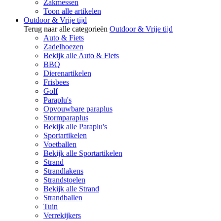
Zakmessen
Toon alle artikelen
Outdoor & Vrije tijd
Terug naar alle categorieën
Outdoor & Vrije tijd
Auto & Fiets
Zadelhoezen
Bekijk alle Auto & Fiets
BBQ
Dierenartikelen
Frisbees
Golf
Paraplu's
Opvouwbare paraplus
Stormparaplus
Bekijk alle Paraplu's
Sportartikelen
Voetballen
Bekijk alle Sportartikelen
Strand
Strandlakens
Strandstoelen
Bekijk alle Strand
Strandballen
Tuin
Verrekijkers