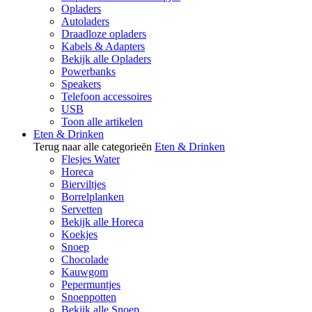
Opladers
Autoladers
Draadloze opladers
Kabels & Adapters
Bekijk alle Opladers
Powerbanks
Speakers
Telefoon accessoires
USB
Toon alle artikelen
Eten & Drinken
Terug naar alle categorieën
Eten & Drinken
Flesjes Water
Horeca
Bierviltjes
Borrelplanken
Servetten
Bekijk alle Horeca
Koekjes
Snoep
Chocolade
Kauwgom
Pepermuntjes
Snoeppotten
Bekijk alle Snoep