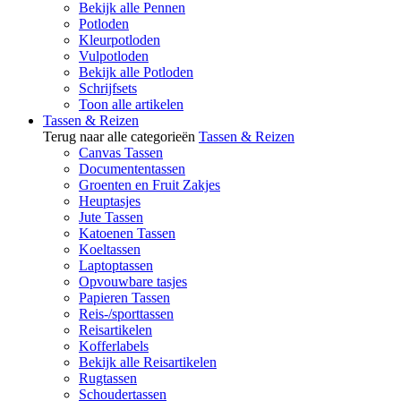
Bekijk alle Pennen
Potloden
Kleurpotloden
Vulpotloden
Bekijk alle Potloden
Schrijfsets
Toon alle artikelen
Tassen & Reizen
Terug naar alle categorieën
Tassen & Reizen
Canvas Tassen
Documententassen
Groenten en Fruit Zakjes
Heuptasjes
Jute Tassen
Katoenen Tassen
Koeltassen
Laptoptassen
Opvouwbare tasjes
Papieren Tassen
Reis-/sporttassen
Reisartikelen
Kofferlabels
Bekijk alle Reisartikelen
Rugtassen
Schoudertassen