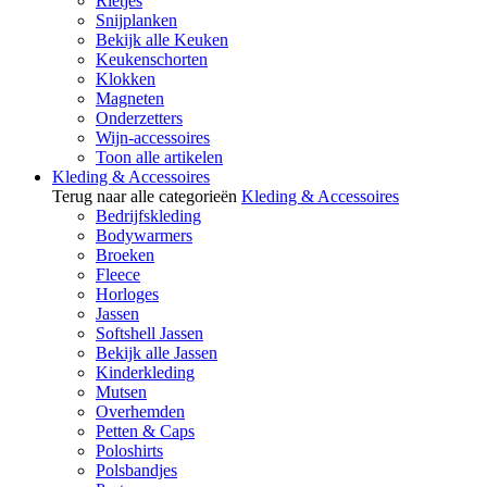
Rietjes
Snijplanken
Bekijk alle Keuken
Keukenschorten
Klokken
Magneten
Onderzetters
Wijn-accessoires
Toon alle artikelen
Kleding & Accessoires
Terug naar alle categorieën
Kleding & Accessoires
Bedrijfskleding
Bodywarmers
Broeken
Fleece
Horloges
Jassen
Softshell Jassen
Bekijk alle Jassen
Kinderkleding
Mutsen
Overhemden
Petten & Caps
Poloshirts
Polsbandjes