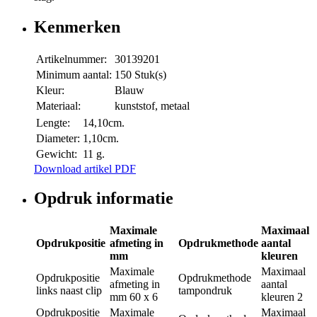
Kenmerken
Artikelnummer:
30139201
Minimum aantal:
150 Stuk(s)
Kleur:
Blauw
Materiaal:
kunststof, metaal
Lengte:
14,10cm.
Diameter:
1,10cm.
Gewicht:
11 g.
Download artikel PDF
Opdruk informatie
Maximale
Maximaal
Opdrukpositie
afmeting in
Opdrukmethode
aantal
mm
kleuren
Maximale
Maximaal
Opdrukpositie
Opdrukmethode
afmeting in
aantal
links naast clip
tampondruk
mm
60 x 6
kleuren
2
Opdrukpositie
Maximale
Maximaal