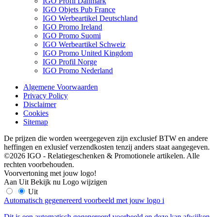
IGO Profil Danmark
IGO Objets Pub France
IGO Werbeartikel Deutschland
IGO Promo Ireland
IGO Promo Suomi
IGO Werbeartikel Schweiz
IGO Promo United Kingdom
IGO Profil Norge
IGO Promo Nederland
Algemene Voorwaarden
Privacy Policy
Disclaimer
Cookies
Sitemap
De prijzen die worden weergegeven zijn exclusief BTW en andere
heffingen en exlusief verzendkosten tenzij anders staat aangegeven.
©2026 IGO - Relatiegeschenken & Promotionele artikelen. Alle
rechten voorbehouden.
Voorvertoning met jouw logo!
Aan
Uit
Bekijk nu
Logo wijzigen
Uit
Automatisch gegenereerd voorbeeld met jouw logo
i
Dit is een automatisch gegenereerd voorbeeld en deze kan afwijken