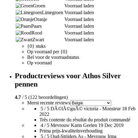
Groen
Voorraad laden
Limegroen
Voorraad laden
Oranje
Voorraad laden
Paars
Voorraad laden
Rood
Voorraad laden
Zwart
Voorraad laden
{0} stuks
Op voorraad per {0}
Bel voor de voorraadstatus
Op voorraad
Productreviews voor Athos Silver
pennen
4.7
/ 5 (122 beoordelingen)
Meest recente reviews
5 / 5
DÃ©lÃ©guÃ© victoria - Monsieur
18 Feb
2022
Très contente du résultat du produit commandé
4 / 5
Mevrouw Karin Geelen
19 Dec 2019
Prima prijs-kwaliteitsverhouding
5 / 5
Oud-Strijders As - Mevrouw Irma