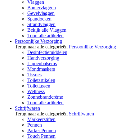
Vlaggen
Baniervlaggen
Gevelvlaggen
Spandoeken
Strandvlaggen
Bekijk alle Vlaggen
Toon alle artikelen
Persoonlijke Verzorging
Terug naar alle categorieën
Persoonlijke Verzorging
Desinfectiemiddelen
Handverzorging
Lippenbalsems
Mondmaskers
Tissues
Toiletartikelen
Toilettassen
Wellness
Zonnebrandcrème
Toon alle artikelen
Schrijfwaren
Terug naar alle categorieën
Schrijfwaren
Markeerstiften
Pennen
Parker Pennen
Touch Pennen