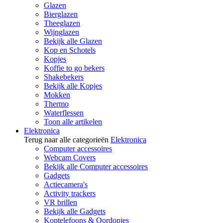
Glazen
Bierglazen
Theeglazen
Wijnglazen
Bekijk alle Glazen
Kop en Schotels
Kopjes
Koffie to go bekers
Shakebekers
Bekijk alle Kopjes
Mokken
Thermo
Waterflessen
Toon alle artikelen
Elektronica
Terug naar alle categorieën
Elektronica
Computer accessoires
Webcam Covers
Bekijk alle Computer accessoires
Gadgets
Actiecamera's
Activity trackers
VR brillen
Bekijk alle Gadgets
Koptelefoons & Oordopjes