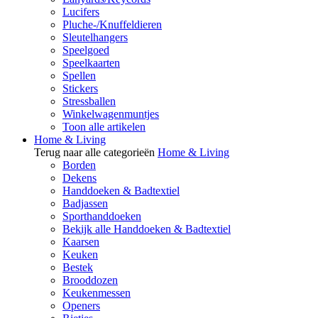
Lucifers
Pluche-/Knuffeldieren
Sleutelhangers
Speelgoed
Speelkaarten
Spellen
Stickers
Stressballen
Winkelwagenmuntjes
Toon alle artikelen
Home & Living
Terug naar alle categorieën
Home & Living
Borden
Dekens
Handdoeken & Badtextiel
Badjassen
Sporthanddoeken
Bekijk alle Handdoeken & Badtextiel
Kaarsen
Keuken
Bestek
Brooddozen
Keukenmessen
Openers