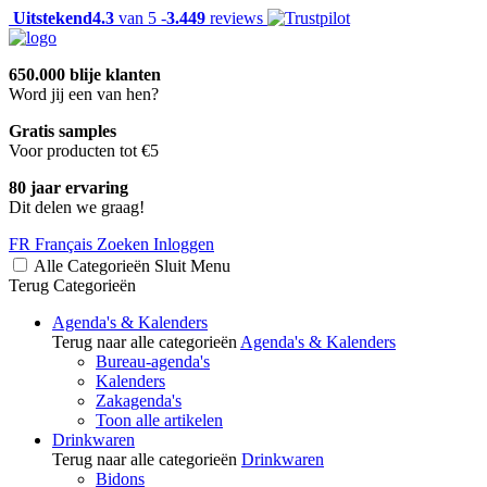
Uitstekend
4.3
van 5 -
3.449
reviews
650.000 blije klanten
Word jij een van hen?
Gratis samples
Voor producten tot €5
80 jaar ervaring
Dit delen we graag!
FR
Français
Zoeken
Inloggen
Alle Categorieën
Sluit
Menu
Terug
Categorieën
Agenda's & Kalenders
Terug naar alle categorieën
Agenda's & Kalenders
Bureau-agenda's
Kalenders
Zakagenda's
Toon alle artikelen
Drinkwaren
Terug naar alle categorieën
Drinkwaren
Bidons