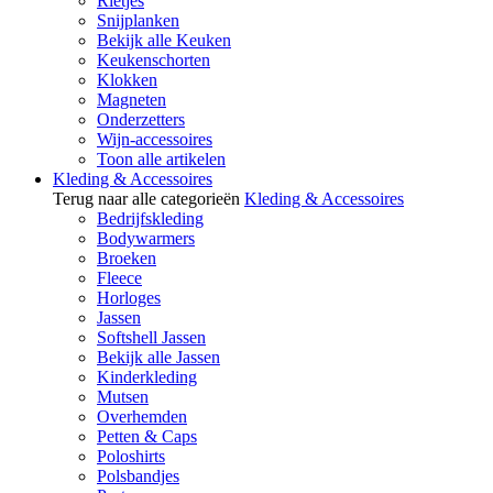
Rietjes
Snijplanken
Bekijk alle Keuken
Keukenschorten
Klokken
Magneten
Onderzetters
Wijn-accessoires
Toon alle artikelen
Kleding & Accessoires
Terug naar alle categorieën
Kleding & Accessoires
Bedrijfskleding
Bodywarmers
Broeken
Fleece
Horloges
Jassen
Softshell Jassen
Bekijk alle Jassen
Kinderkleding
Mutsen
Overhemden
Petten & Caps
Poloshirts
Polsbandjes