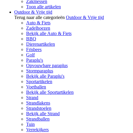
Zakmessen
Toon alle artikelen
Outdoor & Vrije tijd
Terug naar alle categorieën
Outdoor & Vrije tijd
Auto & Fiets
Zadelhoezen
Bekijk alle Auto & Fiets
BBQ
Dierenartikelen
Frisbees
Golf
Paraplu's
Opvouwbare paraplus
Stormparaplus
Bekijk alle Paraplu's
Sportartikelen
Voetballen
Bekijk alle Sportartikelen
Strand
Strandlakens
Strandstoelen
Bekijk alle Strand
Strandballen
Tuin
Verrekijkers