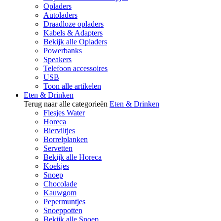
Opladers
Autoladers
Draadloze opladers
Kabels & Adapters
Bekijk alle Opladers
Powerbanks
Speakers
Telefoon accessoires
USB
Toon alle artikelen
Eten & Drinken
Terug naar alle categorieën
Eten & Drinken
Flesjes Water
Horeca
Bierviltjes
Borrelplanken
Servetten
Bekijk alle Horeca
Koekjes
Snoep
Chocolade
Kauwgom
Pepermuntjes
Snoeppotten
Bekijk alle Snoep