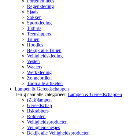
Portemonnees
Regenkleding
Sjaals
Sokken
Sportkleding
T-shirts
Teenslippers
Truien
Hoodies
Bekijk alle Truien
Veiligheidskleding
Vesten
Waaiers
Werkkleding
Zonnebrillen
Toon alle artikelen
Lampen & Gereedschappen
Terug naar alle categorieën
Lampen & Gereedschappen
(Zak)lampen
Gereedschap
IJskrabbers
Rolmaten
Veiligheidsproducten
Veiligheidshesjes
Bekijk alle Veiligheidsproducten