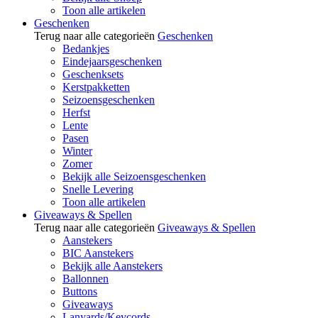
Toon alle artikelen
Geschenken
Terug naar alle categorieën
Geschenken
Bedankjes
Eindejaarsgeschenken
Geschenksets
Kerstpakketten
Seizoensgeschenken
Herfst
Lente
Pasen
Winter
Zomer
Bekijk alle Seizoensgeschenken
Snelle Levering
Toon alle artikelen
Giveaways & Spellen
Terug naar alle categorieën
Giveaways & Spellen
Aanstekers
BIC Aanstekers
Bekijk alle Aanstekers
Ballonnen
Buttons
Giveaways
Lanyards/Keycords