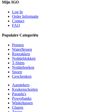
Mijn IGO
Log In
Order Informatie
Contact
FAQ
Populaire Categoriën
Pennen
Waterflessen
Rugzakken
Notitieblokken
T-Shirts
Notitieboeken
Snoep
Geschenken
Aanstekers
Keukenschorten
Paraplu's
Powerbanks
Winkeltassen
Glazen
Truien