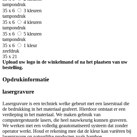
tampondruk
35 x 6
3 kleuren
tampondruk
35 x 6
4 kleuren
tampondruk
35 x 6
5 kleuren
tampondruk
35 x 6
1 kleur
zeefdruk
35 x 21
Upload uw logo in de winkelmand of na het plaatsen van uw
bestelling.
Opdrukinformatie
lasergravure
Lasergravure is een techniek welke gebeurt met een laserstraal die
de bedrukking in het materiaal grafeert. Hierdoor ontstaat er een
verdieping in het materiaal. We maken gebruik van
computergestuurde lasers, die heel nauwkeurig kunnen graveren.
We werken met een volledig geautomatiseerd systeem dat zonder
operator werkt. Houd er rekening mee dat de kleur kan variëren bij
lasergravure op natuurlijke producten zoals bamboe.