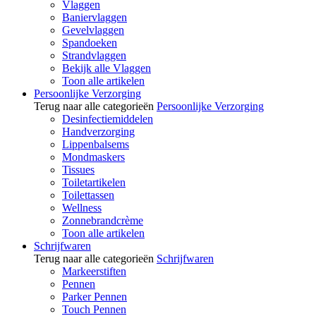
Vlaggen
Baniervlaggen
Gevelvlaggen
Spandoeken
Strandvlaggen
Bekijk alle Vlaggen
Toon alle artikelen
Persoonlijke Verzorging
Terug naar alle categorieën
Persoonlijke Verzorging
Desinfectiemiddelen
Handverzorging
Lippenbalsems
Mondmaskers
Tissues
Toiletartikelen
Toilettassen
Wellness
Zonnebrandcrème
Toon alle artikelen
Schrijfwaren
Terug naar alle categorieën
Schrijfwaren
Markeerstiften
Pennen
Parker Pennen
Touch Pennen