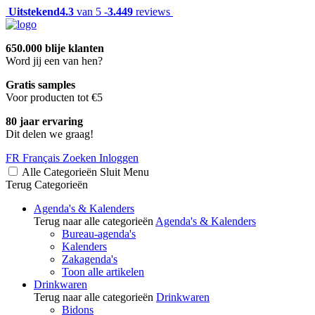
Uitstekend
4.3
van 5 -
3.449
reviews
650.000 blije klanten
Word jij een van hen?
Gratis samples
Voor producten tot €5
80 jaar ervaring
Dit delen we graag!
FR
Français
Zoeken
Inloggen
Alle Categorieën
Sluit
Menu
Terug
Categorieën
Agenda's & Kalenders
Terug naar alle categorieën
Agenda's & Kalenders
Bureau-agenda's
Kalenders
Zakagenda's
Toon alle artikelen
Drinkwaren
Terug naar alle categorieën
Drinkwaren
Bidons