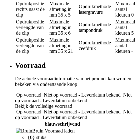
Opdrukpositie
Maximale
Maximaal
Opdrukmethode
rechts naast de
afmeting in
aantal
lasergravure
clip
mm
35 x 5
kleuren
0
Opdrukpositie
Maximale
Maximaal
Opdrukmethode
verlengde van
afmeting in
aantal
tampondruk
de clip
mm
35 x 6
kleuren
5
Opdrukpositie
Maximale
Maximaal
Opdrukmethode
verlengde van
afmeting in
aantal
zeefdruk
de clip
mm
35 x 21
kleuren
-
Voorraad
De actuele voorraadinformatie van het product kan worden
bekeken via onderstaande knop
Op voorraad
Niet op voorraad - Leverdatum bekend
Niet
op voorraad - Leverdatum onbekend
Bekijk de volledige voorraad
Op voorraad
Niet op voorraad - Leverdatum bekend
Niet
op voorraad - Leverdatum onbekend
blauwschrijvend
Bruin
Voorraad laden
{0} stuks