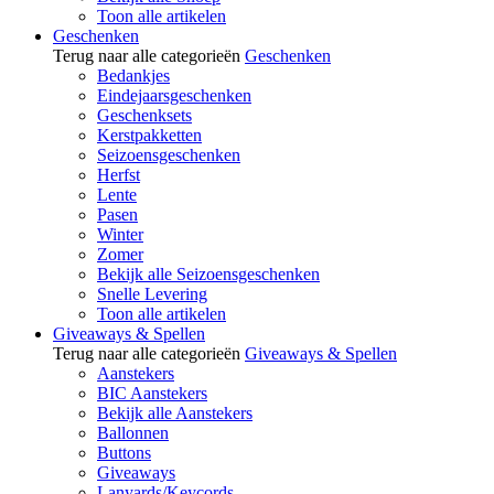
Toon alle artikelen
Geschenken
Terug naar alle categorieën
Geschenken
Bedankjes
Eindejaarsgeschenken
Geschenksets
Kerstpakketten
Seizoensgeschenken
Herfst
Lente
Pasen
Winter
Zomer
Bekijk alle Seizoensgeschenken
Snelle Levering
Toon alle artikelen
Giveaways & Spellen
Terug naar alle categorieën
Giveaways & Spellen
Aanstekers
BIC Aanstekers
Bekijk alle Aanstekers
Ballonnen
Buttons
Giveaways
Lanyards/Keycords