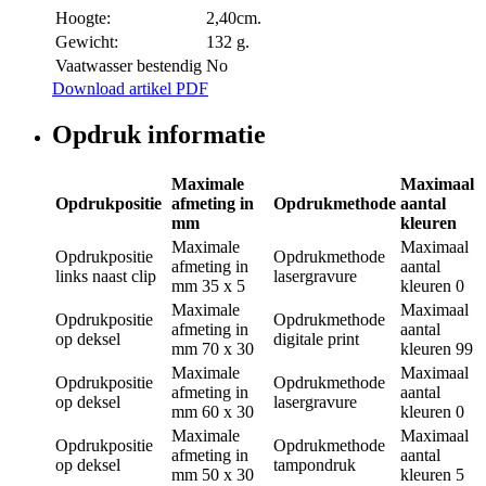
Hoogte:
2,40cm.
Gewicht:
132 g.
Vaatwasser bestendig
No
Download artikel PDF
Opdruk informatie
Maximale
Maximaal
Opdrukpositie
afmeting in
Opdrukmethode
aantal
mm
kleuren
Maximale
Maximaal
Opdrukpositie
Opdrukmethode
afmeting in
aantal
links naast clip
lasergravure
mm
35 x 5
kleuren
0
Maximale
Maximaal
Opdrukpositie
Opdrukmethode
afmeting in
aantal
op deksel
digitale print
mm
70 x 30
kleuren
99
Maximale
Maximaal
Opdrukpositie
Opdrukmethode
afmeting in
aantal
op deksel
lasergravure
mm
60 x 30
kleuren
0
Maximale
Maximaal
Opdrukpositie
Opdrukmethode
afmeting in
aantal
op deksel
tampondruk
mm
50 x 30
kleuren
5