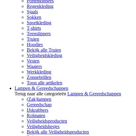
Portemonnees
Regenkleding
Sjaals
Sokken
Sportkleding
T-shirts
Teenslippers
Truien
Hoodies
Bekijk alle Truien
Veiligheidskleding
Vesten
Waaiers
Werkkleding
Zonnebrillen
Toon alle artikelen
Lampen & Gereedschappen
Terug naar alle categorieën
Lampen & Gereedschappen
(Zak)lampen
Gereedschap
IJskrabbers
Rolmaten
Veiligheidsproducten
Veiligheidshesjes
Bekijk alle Veiligheidsproducten