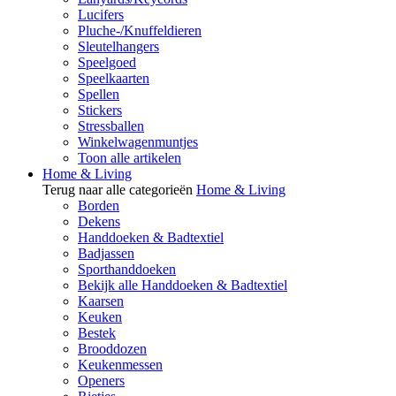
Lucifers
Pluche-/Knuffeldieren
Sleutelhangers
Speelgoed
Speelkaarten
Spellen
Stickers
Stressballen
Winkelwagenmuntjes
Toon alle artikelen
Home & Living
Terug naar alle categorieën
Home & Living
Borden
Dekens
Handdoeken & Badtextiel
Badjassen
Sporthanddoeken
Bekijk alle Handdoeken & Badtextiel
Kaarsen
Keuken
Bestek
Brooddozen
Keukenmessen
Openers