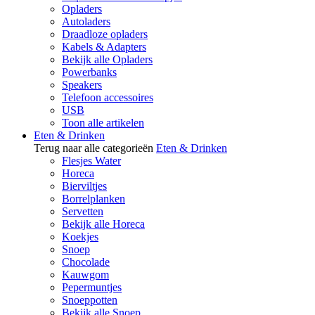
Opladers
Autoladers
Draadloze opladers
Kabels & Adapters
Bekijk alle Opladers
Powerbanks
Speakers
Telefoon accessoires
USB
Toon alle artikelen
Eten & Drinken
Terug naar alle categorieën
Eten & Drinken
Flesjes Water
Horeca
Bierviltjes
Borrelplanken
Servetten
Bekijk alle Horeca
Koekjes
Snoep
Chocolade
Kauwgom
Pepermuntjes
Snoeppotten
Bekijk alle Snoep