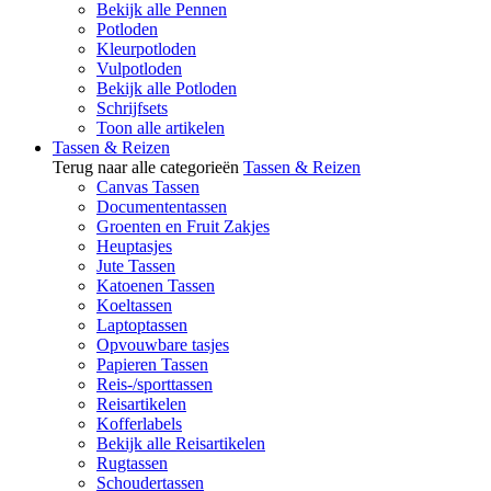
Bekijk alle Pennen
Potloden
Kleurpotloden
Vulpotloden
Bekijk alle Potloden
Schrijfsets
Toon alle artikelen
Tassen & Reizen
Terug naar alle categorieën
Tassen & Reizen
Canvas Tassen
Documententassen
Groenten en Fruit Zakjes
Heuptasjes
Jute Tassen
Katoenen Tassen
Koeltassen
Laptoptassen
Opvouwbare tasjes
Papieren Tassen
Reis-/sporttassen
Reisartikelen
Kofferlabels
Bekijk alle Reisartikelen
Rugtassen
Schoudertassen