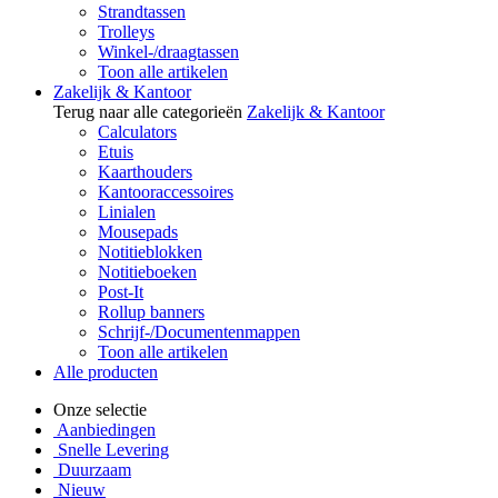
Strandtassen
Trolleys
Winkel-/draagtassen
Toon alle artikelen
Zakelijk & Kantoor
Terug naar alle categorieën
Zakelijk & Kantoor
Calculators
Etuis
Kaarthouders
Kantooraccessoires
Linialen
Mousepads
Notitieblokken
Notitieboeken
Post-It
Rollup banners
Schrijf-/Documentenmappen
Toon alle artikelen
Alle producten
Onze selectie
Aanbiedingen
Snelle Levering
Duurzaam
Nieuw