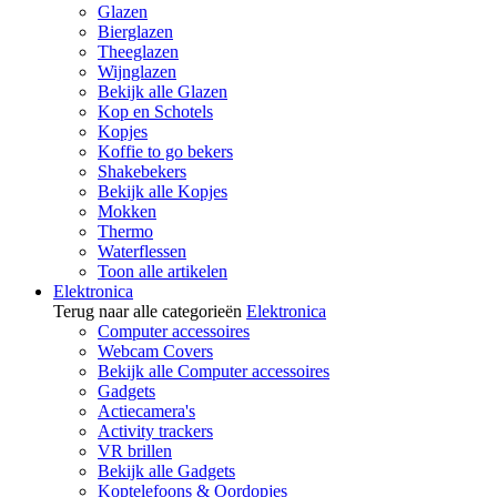
Glazen
Bierglazen
Theeglazen
Wijnglazen
Bekijk alle Glazen
Kop en Schotels
Kopjes
Koffie to go bekers
Shakebekers
Bekijk alle Kopjes
Mokken
Thermo
Waterflessen
Toon alle artikelen
Elektronica
Terug naar alle categorieën
Elektronica
Computer accessoires
Webcam Covers
Bekijk alle Computer accessoires
Gadgets
Actiecamera's
Activity trackers
VR brillen
Bekijk alle Gadgets
Koptelefoons & Oordopjes