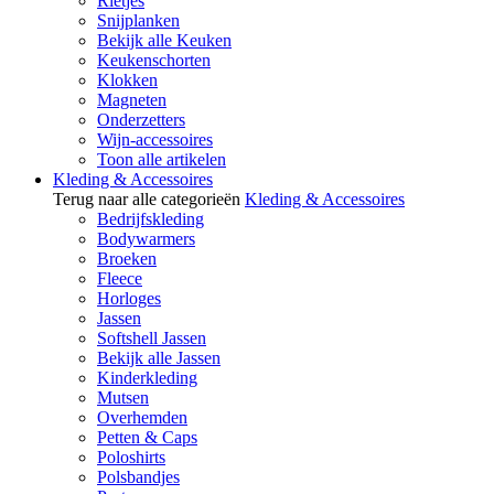
Rietjes
Snijplanken
Bekijk alle Keuken
Keukenschorten
Klokken
Magneten
Onderzetters
Wijn-accessoires
Toon alle artikelen
Kleding & Accessoires
Terug naar alle categorieën
Kleding & Accessoires
Bedrijfskleding
Bodywarmers
Broeken
Fleece
Horloges
Jassen
Softshell Jassen
Bekijk alle Jassen
Kinderkleding
Mutsen
Overhemden
Petten & Caps
Poloshirts
Polsbandjes