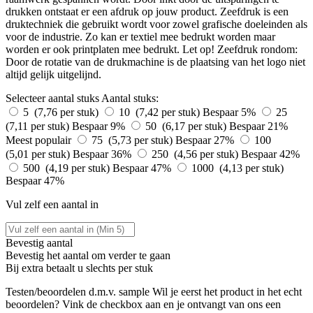
drukken ontstaat er een afdruk op jouw product. Zeefdruk is een
druktechniek die gebruikt wordt voor zowel grafische doeleinden als
voor de industrie. Zo kan er textiel mee bedrukt worden maar
worden er ook printplaten mee bedrukt. Let op! Zeefdruk rondom:
Door de rotatie van de drukmachine is de plaatsing van het logo niet
altijd gelijk uitgelijnd.
Selecteer aantal stuks
Aantal stuks:
5 (7,76 per stuk)
10 (7,42 per stuk)
Bespaar 5%
25
(7,11 per stuk)
Bespaar 9%
50 (6,17 per stuk)
Bespaar 21%
Meest populair
75 (5,73 per stuk)
Bespaar 27%
100
(5,01 per stuk)
Bespaar 36%
250 (4,56 per stuk)
Bespaar 42%
500 (4,19 per stuk)
Bespaar 47%
1000 (4,13 per stuk)
Bespaar 47%
Vul zelf een aantal in
Bevestig aantal
Bevestig het aantal om verder te gaan
Bij
extra betaalt u slechts
per stuk
Testen/beoordelen d.m.v. sample
Wil je eerst het product in het echt
beoordelen? Vink de checkbox aan en je ontvangt van ons een