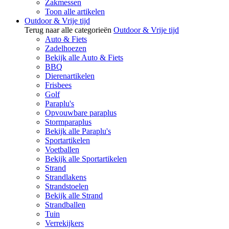
Zakmessen
Toon alle artikelen
Outdoor & Vrije tijd
Terug naar alle categorieën
Outdoor & Vrije tijd
Auto & Fiets
Zadelhoezen
Bekijk alle Auto & Fiets
BBQ
Dierenartikelen
Frisbees
Golf
Paraplu's
Opvouwbare paraplus
Stormparaplus
Bekijk alle Paraplu's
Sportartikelen
Voetballen
Bekijk alle Sportartikelen
Strand
Strandlakens
Strandstoelen
Bekijk alle Strand
Strandballen
Tuin
Verrekijkers