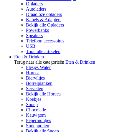
Opladers
Autoladers
Draadloze opladers
Kabels & Adapters
Bekijk alle Opladers
Powerbanks
Speakers
Telefoon accessoires
USB
Toon alle artikelen
Eten & Drinken
Terug naar alle categorieën
Eten & Drinken
Flesjes Water
Horeca
Bierviltjes
Borrelplanken
Servetten
Bekijk alle Horeca
Koekjes
Snoep
Chocolade
Kauwgom
Pepermuntjes
Snoeppotten
Bekijk alle Snoep