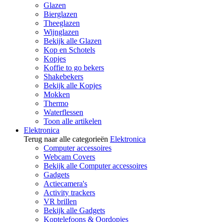
Glazen
Bierglazen
Theeglazen
Wijnglazen
Bekijk alle Glazen
Kop en Schotels
Kopjes
Koffie to go bekers
Shakebekers
Bekijk alle Kopjes
Mokken
Thermo
Waterflessen
Toon alle artikelen
Elektronica
Terug naar alle categorieën
Elektronica
Computer accessoires
Webcam Covers
Bekijk alle Computer accessoires
Gadgets
Actiecamera's
Activity trackers
VR brillen
Bekijk alle Gadgets
Koptelefoons & Oordopjes