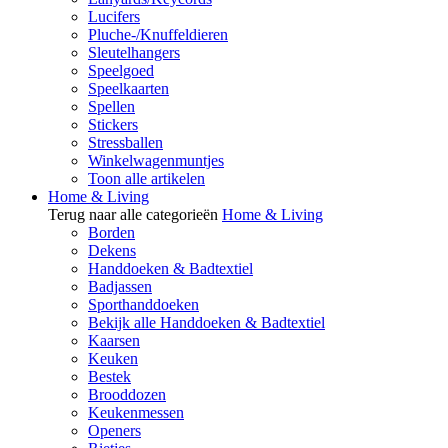
Lucifers
Pluche-/Knuffeldieren
Sleutelhangers
Speelgoed
Speelkaarten
Spellen
Stickers
Stressballen
Winkelwagenmuntjes
Toon alle artikelen
Home & Living
Terug naar alle categorieën
Home & Living
Borden
Dekens
Handdoeken & Badtextiel
Badjassen
Sporthanddoeken
Bekijk alle Handdoeken & Badtextiel
Kaarsen
Keuken
Bestek
Brooddozen
Keukenmessen
Openers