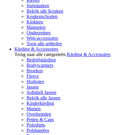
Rietjes
Snijplanken
Bekijk alle Keuken
Keukenschorten
Klokken
Magneten
Onderzetters
Wijn-accessoires
Toon alle artikelen
Kleding & Accessoires
Terug naar alle categorieën
Kleding & Accessoires
Bedrijfskleding
Bodywarmers
Broeken
Fleece
Horloges
Jassen
Softshell Jassen
Bekijk alle Jassen
Kinderkleding
Mutsen
Overhemden
Petten & Caps
Poloshirts
Polsbandjes