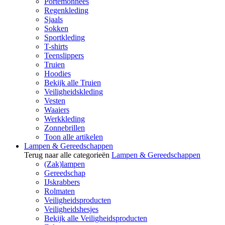
Portemonnees
Regenkleding
Sjaals
Sokken
Sportkleding
T-shirts
Teenslippers
Truien
Hoodies
Bekijk alle Truien
Veiligheidskleding
Vesten
Waaiers
Werkkleding
Zonnebrillen
Toon alle artikelen
Lampen & Gereedschappen
Terug naar alle categorieën
Lampen & Gereedschappen
(Zak)lampen
Gereedschap
IJskrabbers
Rolmaten
Veiligheidsproducten
Veiligheidshesjes
Bekijk alle Veiligheidsproducten