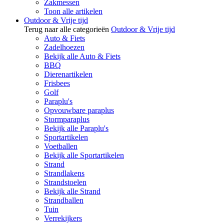
Zakmessen
Toon alle artikelen
Outdoor & Vrije tijd
Terug naar alle categorieën
Outdoor & Vrije tijd
Auto & Fiets
Zadelhoezen
Bekijk alle Auto & Fiets
BBQ
Dierenartikelen
Frisbees
Golf
Paraplu's
Opvouwbare paraplus
Stormparaplus
Bekijk alle Paraplu's
Sportartikelen
Voetballen
Bekijk alle Sportartikelen
Strand
Strandlakens
Strandstoelen
Bekijk alle Strand
Strandballen
Tuin
Verrekijkers