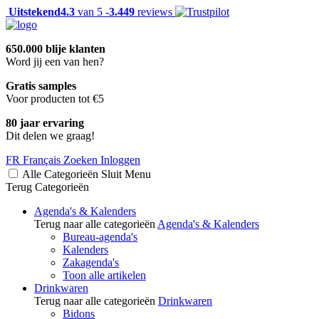
Uitstekend
4.3
van 5 -
3.449
reviews
650.000 blije klanten
Word jij een van hen?
Gratis samples
Voor producten tot €5
80 jaar ervaring
Dit delen we graag!
FR
Français
Zoeken
Inloggen
Alle Categorieën
Sluit
Menu
Terug
Categorieën
Agenda's & Kalenders
Terug naar alle categorieën
Agenda's & Kalenders
Bureau-agenda's
Kalenders
Zakagenda's
Toon alle artikelen
Drinkwaren
Terug naar alle categorieën
Drinkwaren
Bidons