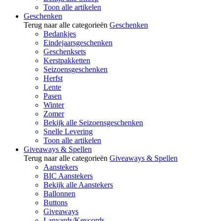
Toon alle artikelen
Geschenken
Terug naar alle categorieën
Geschenken
Bedankjes
Eindejaarsgeschenken
Geschenksets
Kerstpakketten
Seizoensgeschenken
Herfst
Lente
Pasen
Winter
Zomer
Bekijk alle Seizoensgeschenken
Snelle Levering
Toon alle artikelen
Giveaways & Spellen
Terug naar alle categorieën
Giveaways & Spellen
Aanstekers
BIC Aanstekers
Bekijk alle Aanstekers
Ballonnen
Buttons
Giveaways
Lanyards/Keycords