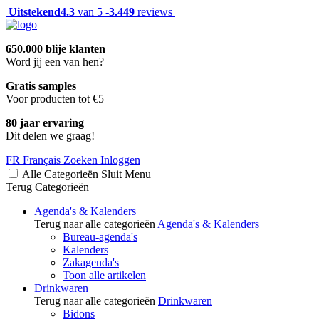
Uitstekend
4.3
van 5 -
3.449
reviews
650.000 blije klanten
Word jij een van hen?
Gratis samples
Voor producten tot €5
80 jaar ervaring
Dit delen we graag!
FR
Français
Zoeken
Inloggen
Alle Categorieën
Sluit
Menu
Terug
Categorieën
Agenda's & Kalenders
Terug naar alle categorieën
Agenda's & Kalenders
Bureau-agenda's
Kalenders
Zakagenda's
Toon alle artikelen
Drinkwaren
Terug naar alle categorieën
Drinkwaren
Bidons