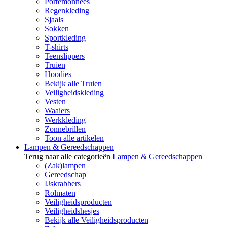
Portemonnees
Regenkleding
Sjaals
Sokken
Sportkleding
T-shirts
Teenslippers
Truien
Hoodies
Bekijk alle Truien
Veiligheidskleding
Vesten
Waaiers
Werkkleding
Zonnebrillen
Toon alle artikelen
Lampen & Gereedschappen
Terug naar alle categorieën
Lampen & Gereedschappen
(Zak)lampen
Gereedschap
IJskrabbers
Rolmaten
Veiligheidsproducten
Veiligheidshesjes
Bekijk alle Veiligheidsproducten