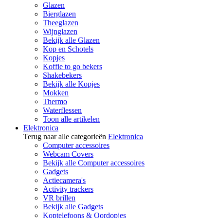
Glazen
Bierglazen
Theeglazen
Wijnglazen
Bekijk alle Glazen
Kop en Schotels
Kopjes
Koffie to go bekers
Shakebekers
Bekijk alle Kopjes
Mokken
Thermo
Waterflessen
Toon alle artikelen
Elektronica
Terug naar alle categorieën
Elektronica
Computer accessoires
Webcam Covers
Bekijk alle Computer accessoires
Gadgets
Actiecamera's
Activity trackers
VR brillen
Bekijk alle Gadgets
Koptelefoons & Oordopjes