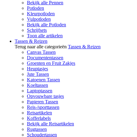
Bekijk alle Pennen
Potloden
Kleurpotloden
Vulpotloden
Bekijk alle Potloden
Schrijfsets
Toon alle artikelen
Tassen & Reizen
Terug naar alle categorieën
Tassen & Reizen
Canvas Tassen
Documententassen
Groenten en Fruit Zakjes
Heuptasjes
Jute Tassen
Katoenen Tassen
Koeltassen
Laptoptassen
Opvouwbare tasjes
Papieren Tassen
Reis-/sporttassen
Reisartikelen
Kofferlabels
Bekijk alle Reisartikelen
Rugtassen
Schoudertassen