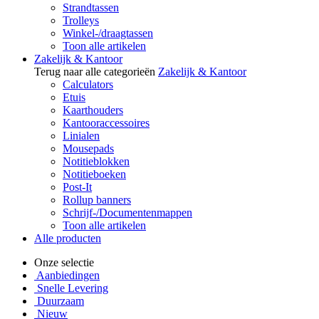
Strandtassen
Trolleys
Winkel-/draagtassen
Toon alle artikelen
Zakelijk & Kantoor
Terug naar alle categorieën
Zakelijk & Kantoor
Calculators
Etuis
Kaarthouders
Kantooraccessoires
Linialen
Mousepads
Notitieblokken
Notitieboeken
Post-It
Rollup banners
Schrijf-/Documentenmappen
Toon alle artikelen
Alle producten
Onze selectie
Aanbiedingen
Snelle Levering
Duurzaam
Nieuw