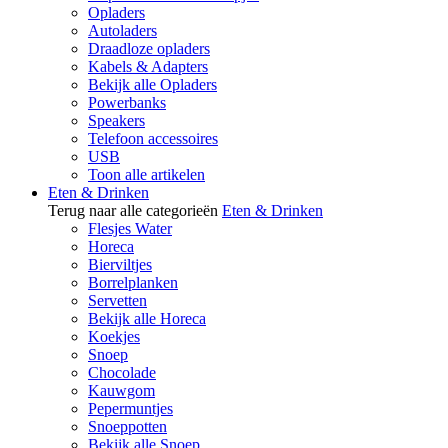
Opladers
Autoladers
Draadloze opladers
Kabels & Adapters
Bekijk alle Opladers
Powerbanks
Speakers
Telefoon accessoires
USB
Toon alle artikelen
Eten & Drinken
Terug naar alle categorieën
Eten & Drinken
Flesjes Water
Horeca
Bierviltjes
Borrelplanken
Servetten
Bekijk alle Horeca
Koekjes
Snoep
Chocolade
Kauwgom
Pepermuntjes
Snoeppotten
Bekijk alle Snoep