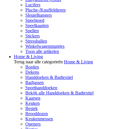
Lucifers
Pluche-/Knuffeldieren
Sleutelhangers
Speelgoed
Speelkaarten
Spellen
Stickers
Stressballen
Winkelwagenmuntjes
Toon alle artikelen
Home & Living
Terug naar alle categorieën
Home & Living
Borden
Dekens
Handdoeken & Badtextiel
Badjassen
Sporthanddoeken
Bekijk alle Handdoeken & Badtextiel
Kaarsen
Keuken
Bestek
Brooddozen
Keukenmessen
Openers