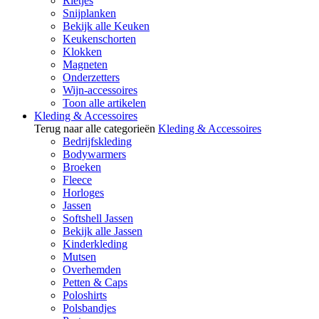
Rietjes
Snijplanken
Bekijk alle Keuken
Keukenschorten
Klokken
Magneten
Onderzetters
Wijn-accessoires
Toon alle artikelen
Kleding & Accessoires
Terug naar alle categorieën
Kleding & Accessoires
Bedrijfskleding
Bodywarmers
Broeken
Fleece
Horloges
Jassen
Softshell Jassen
Bekijk alle Jassen
Kinderkleding
Mutsen
Overhemden
Petten & Caps
Poloshirts
Polsbandjes