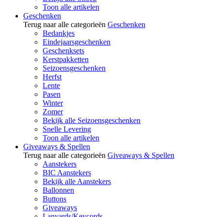
Toon alle artikelen
Geschenken
Terug naar alle categorieën
Geschenken
Bedankjes
Eindejaarsgeschenken
Geschenksets
Kerstpakketten
Seizoensgeschenken
Herfst
Lente
Pasen
Winter
Zomer
Bekijk alle Seizoensgeschenken
Snelle Levering
Toon alle artikelen
Giveaways & Spellen
Terug naar alle categorieën
Giveaways & Spellen
Aanstekers
BIC Aanstekers
Bekijk alle Aanstekers
Ballonnen
Buttons
Giveaways
Lanyards/Keycords