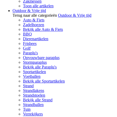
Zakmessen
Toon alle artikelen
Outdoor & Vrije tijd
Terug naar alle categorieën
Outdoor & Vrije tijd
Auto & Fiets
Zadelhoezen
Bekijk alle Auto & Fiets
BBQ
Dierenartikelen
Frisbees
Golf
Paraplu's
Opvouwbare paraplus
Stormparaplus
Bekijk alle Paraplu's
Sportartikelen
Voetballen
Bekijk alle Sportartikelen
Strand
Strandlakens
Strandstoelen
Bekijk alle Strand
Strandballen
Tuin
Verrekijkers