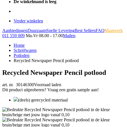
De winkelmand is leeg
Verder winkelen
Aanbiedingen
Duurzaam
Snelle Levering
Best Sellers
FAQ
Maatwerk
011 559 009
Ma-Vr 08.00 - 17.00
Mailen
Home
Schrijfwaren
Potloden
Recycled Newspaper Pencil potlood
Recycled Newspaper Pencil potlood
art. nr. 30146300
Voorraad laden
Dit product uitproberen? Vraag een gratis sample aan!
(deels) gerecycled materiaal