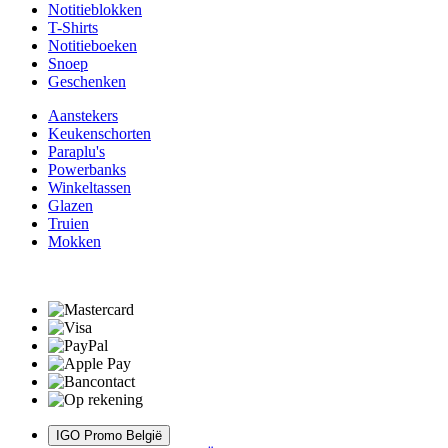
Notitieblokken
T-Shirts
Notitieboeken
Snoep
Geschenken
Aanstekers
Keukenschorten
Paraplu's
Powerbanks
Winkeltassen
Glazen
Truien
Mokken
IGO Promo België