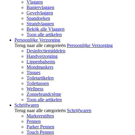
Vlaggen
Baniervlaggen
Gevelvlaggen
Spandoeken
Strandvlaggen
Bekijk alle Vlaggen
Toon alle artikelen
Persoonlijke Verzorging
Terug naar alle categorieën
Persoonlijke Verzorging
Desinfectiemiddelen
Handverzorging
Lippenbalsems
Mondmaskers
Tissues
Toiletartikelen
Toilettassen
Wellness
Zonnebrandcrème
Toon alle artikelen
Schrijfwaren
Terug naar alle categorieën
Schrijfwaren
Markeerstiften
Pennen
Parker Pennen
Touch Pennen