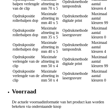
Opdrukmethode
balpen verlengde
afmeting in
aantal
tampondruk
van de clip
mm
70 x 5
kleuren
4
Maximale
Maximaal
Opdrukpositie
Opdrukmethode
afmeting in
aantal
rollerbalpen dop
digitale print
mm
40 x 5
kleuren
99
Maximale
Maximaal
Opdrukpositie
Opdrukmethode
afmeting in
aantal
rollerbalpen dop
lasergravure
mm
35 x 5
kleuren
0
Maximale
Maximaal
Opdrukpositie
Opdrukmethode
afmeting in
aantal
rollerbalpen dop
tampondruk
mm
40 x 5
kleuren
4
Opdrukpositie
Maximale
Maximaal
Opdrukmethode
verlengde van de
afmeting in
aantal
digitale print
clip
mm
50 x 4
kleuren
99
Opdrukpositie
Maximale
Maximaal
Opdrukmethode
verlengde van de
afmeting in
aantal
lasergravure
clip
mm
50 x 4
kleuren
0
Voorraad
De actuele voorraadinformatie van het product kan worden
bekeken via onderstaande knop