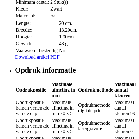
Minimum aantal:
2 Stuk(s)
Kleur:
Zwart
Materiaal:
rvs
Lengte:
20 cm.
Breedte:
13,20cm.
Hoogte:
1,90cm.
Gewicht:
48 g.
Vaatwasser bestendig
No
Download artikel PDF
Opdruk informatie
Maximale
Maximaal
Opdrukpositie
afmeting in
Opdrukmethode
aantal
mm
kleuren
Opdrukpositie
Maximale
Maximaal
Opdrukmethode
balpen verlengde
afmeting in
aantal
digitale print
van de clip
mm
70 x 5
kleuren
99
Opdrukpositie
Maximale
Maximaal
Opdrukmethode
balpen verlengde
afmeting in
aantal
lasergravure
van de clip
mm
70 x 5
kleuren
0
Opdrukpositie
Maximale
Maximaal