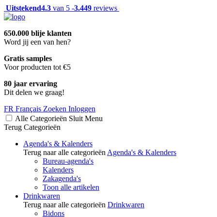
Uitstekend
4.3
van 5 -
3.449
reviews
650.000 blije klanten
Word jij een van hen?
Gratis samples
Voor producten tot €5
80 jaar ervaring
Dit delen we graag!
FR
Français
Zoeken
Inloggen
Alle Categorieën
Sluit
Menu
Terug
Categorieën
Agenda's & Kalenders
Terug naar alle categorieën
Agenda's & Kalenders
Bureau-agenda's
Kalenders
Zakagenda's
Toon alle artikelen
Drinkwaren
Terug naar alle categorieën
Drinkwaren
Bidons