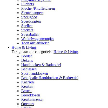
Lucifers
Pluche-/Knuffeldieren
Sleutelhangers
Speelgoed
Speelkaarten
Spellen
Stickers
Stressballen
Winkelwagenmuntjes
Toon alle artikelen
Home & Living
Terug naar alle categorieën
Home & Living
Borden
Dekens
Handdoeken & Badtextiel
Badjassen
Sporthanddoeken
Bekijk alle Handdoeken & Badtextiel
Kaarsen
Keuken
Bestek
Brooddozen
Keukenmessen
Openers