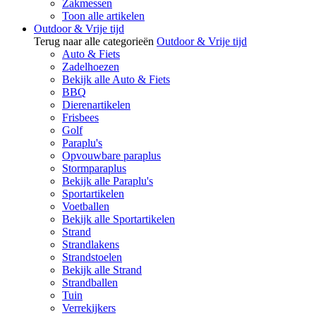
Zakmessen
Toon alle artikelen
Outdoor & Vrije tijd
Terug naar alle categorieën
Outdoor & Vrije tijd
Auto & Fiets
Zadelhoezen
Bekijk alle Auto & Fiets
BBQ
Dierenartikelen
Frisbees
Golf
Paraplu's
Opvouwbare paraplus
Stormparaplus
Bekijk alle Paraplu's
Sportartikelen
Voetballen
Bekijk alle Sportartikelen
Strand
Strandlakens
Strandstoelen
Bekijk alle Strand
Strandballen
Tuin
Verrekijkers