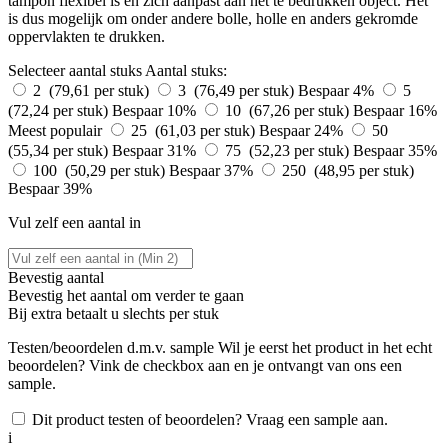
tampon flexibel is en zich aanpast aan het te bedrukken object. Het
is dus mogelijk om onder andere bolle, holle en anders gekromde
oppervlakten te drukken.
Selecteer aantal stuks
Aantal stuks:
2 (79,61 per stuk)
3 (76,49 per stuk)
Bespaar 4%
5
(72,24 per stuk)
Bespaar 10%
10 (67,26 per stuk)
Bespaar 16%
Meest populair
25 (61,03 per stuk)
Bespaar 24%
50
(55,34 per stuk)
Bespaar 31%
75 (52,23 per stuk)
Bespaar 35%
100 (50,29 per stuk)
Bespaar 37%
250 (48,95 per stuk)
Bespaar 39%
Vul zelf een aantal in
Bevestig aantal
Bevestig het aantal om verder te gaan
Bij
extra betaalt u slechts
per stuk
Testen/beoordelen d.m.v. sample
Wil je eerst het product in het echt
beoordelen? Vink de checkbox aan en je ontvangt van ons een
sample.
Dit product testen of beoordelen? Vraag een sample aan.
i