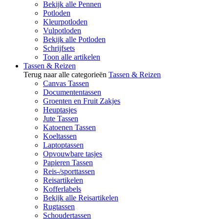
Bekijk alle Pennen
Potloden
Kleurpotloden
Vulpotloden
Bekijk alle Potloden
Schrijfsets
Toon alle artikelen
Tassen & Reizen
Terug naar alle categorieën
Tassen & Reizen
Canvas Tassen
Documententassen
Groenten en Fruit Zakjes
Heuptasjes
Jute Tassen
Katoenen Tassen
Koeltassen
Laptoptassen
Opvouwbare tasjes
Papieren Tassen
Reis-/sporttassen
Reisartikelen
Kofferlabels
Bekijk alle Reisartikelen
Rugtassen
Schoudertassen