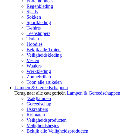
Portemonnees
Regenkleding
Sjaals
Sokken
Sportkleding
T-shirts
Teenslippers
Truien
Hoodies
Bekijk alle Truien
Veiligheidskleding
Vesten
Waaiers
Werkkleding
Zonnebrillen
Toon alle artikelen
Lampen & Gereedschappen
Terug naar alle categorieën
Lampen & Gereedschappen
(Zak)lampen
Gereedschap
IJskrabbers
Rolmaten
Veiligheidsproducten
Veiligheidshesjes
Bekijk alle Veiligheidsproducten