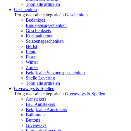
Toon alle artikelen
Geschenken
Terug naar alle categorieën
Geschenken
Bedankjes
Eindejaarsgeschenken
Geschenksets
Kerstpakketten
Seizoensgeschenken
Herfst
Lente
Pasen
Winter
Zomer
Bekijk alle Seizoensgeschenken
Snelle Levering
Toon alle artikelen
Giveaways & Spellen
Terug naar alle categorieën
Giveaways & Spellen
Aanstekers
BIC Aanstekers
Bekijk alle Aanstekers
Ballonnen
Buttons
Giveaways
Lanyards/Keycords