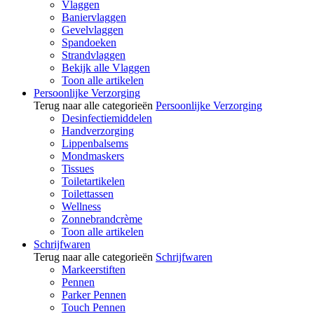
Vlaggen
Baniervlaggen
Gevelvlaggen
Spandoeken
Strandvlaggen
Bekijk alle Vlaggen
Toon alle artikelen
Persoonlijke Verzorging
Terug naar alle categorieën
Persoonlijke Verzorging
Desinfectiemiddelen
Handverzorging
Lippenbalsems
Mondmaskers
Tissues
Toiletartikelen
Toilettassen
Wellness
Zonnebrandcrème
Toon alle artikelen
Schrijfwaren
Terug naar alle categorieën
Schrijfwaren
Markeerstiften
Pennen
Parker Pennen
Touch Pennen