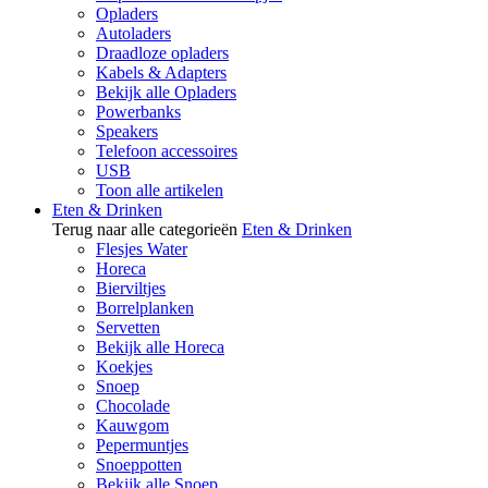
Opladers
Autoladers
Draadloze opladers
Kabels & Adapters
Bekijk alle Opladers
Powerbanks
Speakers
Telefoon accessoires
USB
Toon alle artikelen
Eten & Drinken
Terug naar alle categorieën
Eten & Drinken
Flesjes Water
Horeca
Bierviltjes
Borrelplanken
Servetten
Bekijk alle Horeca
Koekjes
Snoep
Chocolade
Kauwgom
Pepermuntjes
Snoeppotten
Bekijk alle Snoep