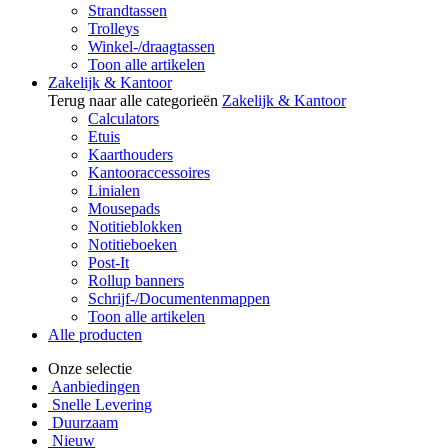
Strandtassen
Trolleys
Winkel-/draagtassen
Toon alle artikelen
Zakelijk & Kantoor
Terug naar alle categorieën
Zakelijk & Kantoor
Calculators
Etuis
Kaarthouders
Kantooraccessoires
Linialen
Mousepads
Notitieblokken
Notitieboeken
Post-It
Rollup banners
Schrijf-/Documentenmappen
Toon alle artikelen
Alle producten
Onze selectie
Aanbiedingen
Snelle Levering
Duurzaam
Nieuw