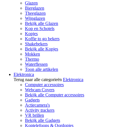
Glazen
Bierglazen
Theeglazen
Wijnglazen
Bekijk alle Glazen
Kop en Schotels
Kopjes
Koffie to go bekers
Shakebekers
Bekijk alle Kopjes
Mokken
Thermo
Waterflessen
Toon alle artikelen
Elektronica
Terug naar alle categorieën
Elektronica
Computer accessoires
Webcam Covers
Bekijk alle Computer accessoires
Gadgets
Actiecamera's
Activity trackers
VR brillen
Bekijk alle Gadgets
Koptelefoons & Oordopjes