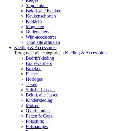
Rietjes
Snijplanken
Bekijk alle Keuken
Keukenschorten
Klokken
Magneten
Onderzetters
Wijn-accessoires
Toon alle artikelen
Kleding & Accessoires
Terug naar alle categorieën
Kleding & Accessoires
Bedrijfskleding
Bodywarmers
Broeken
Fleece
Horloges
Jassen
Softshell Jassen
Bekijk alle Jassen
Kinderkleding
Mutsen
Overhemden
Petten & Caps
Poloshirts
Polsbandjes