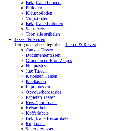
Bekijk alle Pennen
Potloden
Kleurpotloden
Vulpotloden
Bekijk alle Potloden
Schrijfsets
Toon alle artikelen
Tassen & Reizen
Terug naar alle categorieën
Tassen & Reizen
Canvas Tassen
Documententassen
Groenten en Fruit Zakjes
Heuptasjes
Jute Tassen
Katoenen Tassen
Koeltassen
Laptoptassen
Opvouwbare tasjes
Papieren Tassen
Reis-/sporttassen
Reisartikelen
Kofferlabels
Bekijk alle Reisartikelen
Rugtassen
Schoudertassen