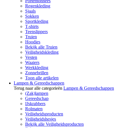
Portemonnees
Regenkleding
Sjaals
Sokken
Sportkleding
T-shirts
Teenslippers
Truien
Hoodies
Bekijk alle Truien
Veiligheidskleding
Vesten
Waaiers
Werkkleding
Zonnebrillen
Toon alle artikelen
Lampen & Gereedschappen
Terug naar alle categorieën
Lampen & Gereedschappen
(Zak)lampen
Gereedschap
IJskrabbers
Rolmaten
Veiligheidsproducten
Veiligheidshesjes
Bekijk alle Veiligheidsproducten