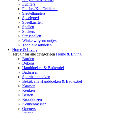
Lucifers
Pluche-/Knuffeldieren
Sleutelhangers
Speelgoed
Speelkaarten
Spellen
Stickers
Stressballen
Winkelwagenmuntjes
Toon alle artikelen
Home & Living
Terug naar alle categorieën
Home & Living
Borden
Dekens
Handdoeken & Badtextiel
Badjassen
Sporthanddoeken
Bekijk alle Handdoeken & Badtextiel
Kaarsen
Keuken
Bestek
Brooddozen
Keukenmessen
Openers