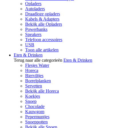
Opladers
Autoladers
Draadloze opladers
Kabels & Adapters
Bekijk alle Opladers
Powerbanks
Speakers
Telefoon accessoires
USB
Toon alle artikelen
Eten & Drinken
Terug naar alle categorieën
Eten & Drinken
Flesjes Water
Horeca
Bierviltjes
Borrelplanken
Servetten
Bekijk alle Horeca
Koekjes
Snoep
Chocolade
Kauwgom
Pepermuntjes
Snoeppotten
Bekijk alle Snoep