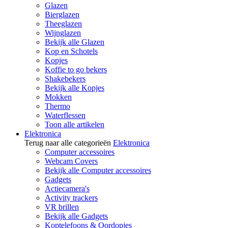
Glazen
Bierglazen
Theeglazen
Wijnglazen
Bekijk alle Glazen
Kop en Schotels
Kopjes
Koffie to go bekers
Shakebekers
Bekijk alle Kopjes
Mokken
Thermo
Waterflessen
Toon alle artikelen
Elektronica
Terug naar alle categorieën
Elektronica
Computer accessoires
Webcam Covers
Bekijk alle Computer accessoires
Gadgets
Actiecamera's
Activity trackers
VR brillen
Bekijk alle Gadgets
Koptelefoons & Oordopjes