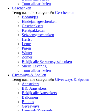
Toon alle artikelen
Geschenken
Terug naar alle categorieën
Geschenken
Bedankjes
Eindejaarsgeschenken
Geschenksets
Kerstpakketten
Seizoensgeschenken
Herfst
Lente
Pasen
Winter
Zomer
Bekijk alle Seizoensgeschenken
Snelle Levering
Toon alle artikelen
Giveaways & Spellen
Terug naar alle categorieën
Giveaways & Spellen
Aanstekers
BIC Aanstekers
Bekijk alle Aanstekers
Ballonnen
Buttons
Giveaways
Lanyards/Keycords