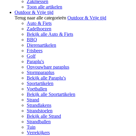
Zakmessen
Toon alle artikelen
Outdoor & Vrije tijd
Terug naar alle categorieën
Outdoor & Vrije tijd
Auto & Fiets
Zadelhoezen
Bekijk alle Auto & Fiets
BBQ
Dierenartikelen
Frisbees
Golf
Paraplu's
Opvouwbare paraplus
Stormparaplus
Bekijk alle Paraplu's
Sportartikelen
Voetballen
Bekijk alle Sportartikelen
Strand
Strandlakens
Strandstoelen
Bekijk alle Strand
Strandballen
Tuin
Verrekijkers