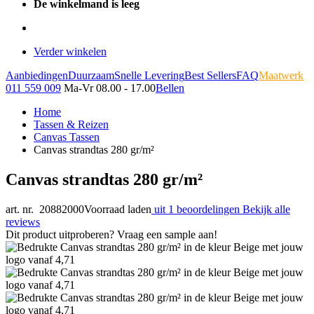
De winkelmand is leeg
Verder winkelen
Aanbiedingen
Duurzaam
Snelle Levering
Best Sellers
FAQ
Maatwerk
011 559 009
Ma-Vr 08.00 - 17.00
Bellen
Home
Tassen & Reizen
Canvas Tassen
Canvas strandtas 280 gr/m²
Canvas strandtas 280 gr/m²
art. nr. 20882000
Voorraad laden
uit 1 beoordelingen
Bekijk alle
reviews
Dit product uitproberen? Vraag een sample aan!