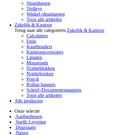
Strandtassen
Trolleys
Winkel-/draagtassen
Toon alle artikelen
Zakelijk & Kantoor
Terug naar alle categorieën
Zakelijk & Kantoor
Calculators
Etuis
Kaarthouders
Kantooraccessoires
Linialen
Mousepads
Notitieblokken
Notitieboeken
Post-It
Rollup banners
Schrijf-/Documentenmappen
Toon alle artikelen
Alle producten
Onze selectie
Aanbiedingen
Snelle Levering
Duurzaam
Nieuw