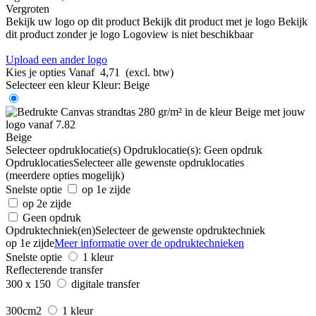
Vergroten
Bekijk uw logo op dit product
Bekijk dit product met je logo
Bekijk
dit product zonder je logo
Logoview is niet beschikbaar
Upload een ander logo
Kies je opties
Vanaf
4,71
(excl. btw)
Selecteer een kleur
Kleur:
Beige
Beige
Selecteer opdruklocatie(s)
Opdruklocatie(s):
Geen opdruk
Opdruklocaties
Selecteer alle gewenste opdruklocaties
(meerdere opties mogelijk)
Snelste optie
op 1e zijde
op 2e zijde
Geen opdruk
Opdruktechniek(en)
Selecteer de gewenste opdruktechniek
op 1e zijde
Meer informatie over de opdruktechnieken
Snelste optie
1 kleur
Reflecterende transfer
300 x 150
digitale transfer
300cm2
1 kleur