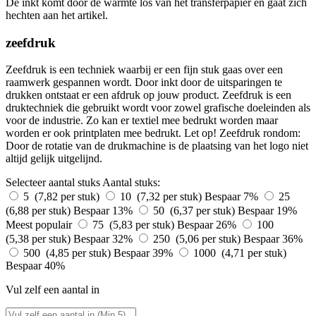
De inkt komt door de warmte los van het transferpapier en gaat zich
hechten aan het artikel.
zeefdruk
Zeefdruk is een techniek waarbij er een fijn stuk gaas over een
raamwerk gespannen wordt. Door inkt door de uitsparingen te
drukken ontstaat er een afdruk op jouw product. Zeefdruk is een
druktechniek die gebruikt wordt voor zowel grafische doeleinden als
voor de industrie. Zo kan er textiel mee bedrukt worden maar
worden er ook printplaten mee bedrukt. Let op! Zeefdruk rondom:
Door de rotatie van de drukmachine is de plaatsing van het logo niet
altijd gelijk uitgelijnd.
Selecteer aantal stuks
Aantal stuks:
5 (7,82 per stuk)
10 (7,32 per stuk)
Bespaar 7%
25
(6,88 per stuk)
Bespaar 13%
50 (6,37 per stuk)
Bespaar 19%
Meest populair
75 (5,83 per stuk)
Bespaar 26%
100
(5,38 per stuk)
Bespaar 32%
250 (5,06 per stuk)
Bespaar 36%
500 (4,85 per stuk)
Bespaar 39%
1000 (4,71 per stuk)
Bespaar 40%
Vul zelf een aantal in