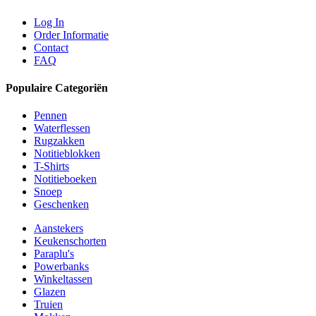
Log In
Order Informatie
Contact
FAQ
Populaire Categoriën
Pennen
Waterflessen
Rugzakken
Notitieblokken
T-Shirts
Notitieboeken
Snoep
Geschenken
Aanstekers
Keukenschorten
Paraplu's
Powerbanks
Winkeltassen
Glazen
Truien