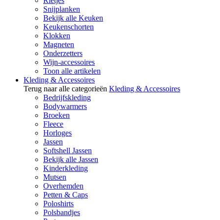
Rietjes
Snijplanken
Bekijk alle Keuken
Keukenschorten
Klokken
Magneten
Onderzetters
Wijn-accessoires
Toon alle artikelen
Kleding & Accessoires
Terug naar alle categorieën
Kleding & Accessoires
Bedrijfskleding
Bodywarmers
Broeken
Fleece
Horloges
Jassen
Softshell Jassen
Bekijk alle Jassen
Kinderkleding
Mutsen
Overhemden
Petten & Caps
Poloshirts
Polsbandjes