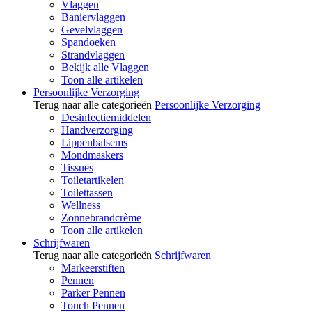
Vlaggen
Baniervlaggen
Gevelvlaggen
Spandoeken
Strandvlaggen
Bekijk alle Vlaggen
Toon alle artikelen
Persoonlijke Verzorging
Terug naar alle categorieën
Persoonlijke Verzorging
Desinfectiemiddelen
Handverzorging
Lippenbalsems
Mondmaskers
Tissues
Toiletartikelen
Toilettassen
Wellness
Zonnebrandcrème
Toon alle artikelen
Schrijfwaren
Terug naar alle categorieën
Schrijfwaren
Markeerstiften
Pennen
Parker Pennen
Touch Pennen