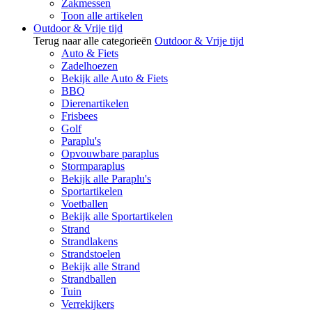
Zakmessen
Toon alle artikelen
Outdoor & Vrije tijd
Terug naar alle categorieën
Outdoor & Vrije tijd
Auto & Fiets
Zadelhoezen
Bekijk alle Auto & Fiets
BBQ
Dierenartikelen
Frisbees
Golf
Paraplu's
Opvouwbare paraplus
Stormparaplus
Bekijk alle Paraplu's
Sportartikelen
Voetballen
Bekijk alle Sportartikelen
Strand
Strandlakens
Strandstoelen
Bekijk alle Strand
Strandballen
Tuin
Verrekijkers