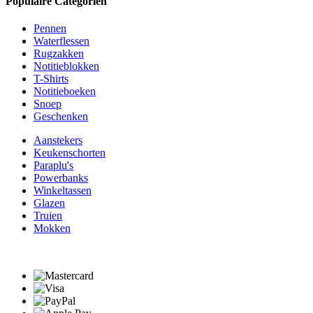
Populaire Categoriën
Pennen
Waterflessen
Rugzakken
Notitieblokken
T-Shirts
Notitieboeken
Snoep
Geschenken
Aanstekers
Keukenschorten
Paraplu's
Powerbanks
Winkeltassen
Glazen
Truien
Mokken