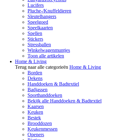
Lucifers
Pluche-/Knuffeldieren
Sleutelhangers
Speelgoed
Speelkaarten
Spellen
Stickers
Stressballen
Winkelwagenmuntjes
Toon alle artikelen
Home & Living
Terug naar alle categorieën
Home & Living
Borden
Dekens
Handdoeken & Badtextiel
Badjassen
Sporthanddoeken
Bekijk alle Handdoeken & Badtextiel
Kaarsen
Keuken
Bestek
Brooddozen
Keukenmessen
Openers