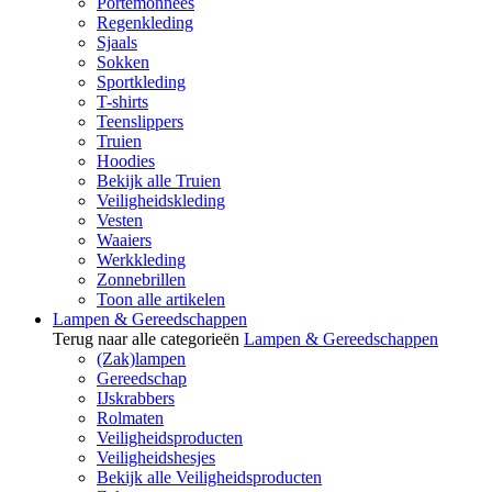
Portemonnees
Regenkleding
Sjaals
Sokken
Sportkleding
T-shirts
Teenslippers
Truien
Hoodies
Bekijk alle Truien
Veiligheidskleding
Vesten
Waaiers
Werkkleding
Zonnebrillen
Toon alle artikelen
Lampen & Gereedschappen
Terug naar alle categorieën
Lampen & Gereedschappen
(Zak)lampen
Gereedschap
IJskrabbers
Rolmaten
Veiligheidsproducten
Veiligheidshesjes
Bekijk alle Veiligheidsproducten