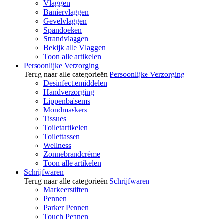
Vlaggen
Baniervlaggen
Gevelvlaggen
Spandoeken
Strandvlaggen
Bekijk alle Vlaggen
Toon alle artikelen
Persoonlijke Verzorging
Terug naar alle categorieën
Persoonlijke Verzorging
Desinfectiemiddelen
Handverzorging
Lippenbalsems
Mondmaskers
Tissues
Toiletartikelen
Toilettassen
Wellness
Zonnebrandcrème
Toon alle artikelen
Schrijfwaren
Terug naar alle categorieën
Schrijfwaren
Markeerstiften
Pennen
Parker Pennen
Touch Pennen