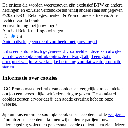
De prijzen die worden weergegeven zijn exclusief BTW en andere
heffingen en exlusief verzendkosten tenzij anders staat aangegeven.
©2026 IGO - Relatiegeschenken & Promotionele artikelen. Alle
rechten voorbehouden.
Voorvertoning met jouw logo!
Aan
Uit
Bekijk nu
Logo wijzigen
Uit
Automatisch gegenereerd voorbeeld met jouw logo
i
Dit is een automatisch gegenereerd voorbeeld en deze kan afwijken
van de werkelijke opdruk opties. Je ontvangt altijd een gratis
drukproef van jouw werkelijke bestelling voordat we de productie
starten.
Informatie over cookies
IGO Promo maakt gebruik van cookies en vergelijkbare technieken
om jou een persoonlijke winkelervaring te geven. De standaard
cookies zorgen ervoor dat jij een goede ervaring hebt op onze
website.
Jij kunt kiezen om persoonlijke cookies te accepteren of te
weigeren
.
Door deze te accepteren kunnen wij en derde partijen jouw
internetgedrag volgen en gepersonaliseerde content laten zien. Meer