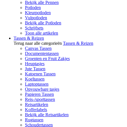
Bekijk alle Pennen
Potloden
Kleurpotloden
Vulpotloden
Bekijk alle Potloden
Schrijfsets
Toon alle artikelen
Tassen & Reizen
Terug naar alle categorieën
Tassen & Reizen
Canvas Tassen
Documententassen
Groenten en Fruit Zakjes
Heuptasjes
Jute Tassen
Katoenen Tassen
Koeltassen
Laptoptassen
Opvouwbare tasjes
Papieren Tassen
Reis-/sporttassen
Reisartikelen
Kofferlabels
Bekijk alle Reisartikelen
Rugtassen
Schoudertassen