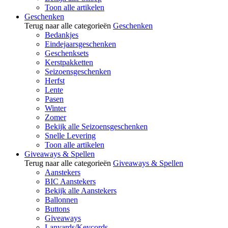
Toon alle artikelen
Geschenken
Terug naar alle categorieën
Geschenken
Bedankjes
Eindejaarsgeschenken
Geschenksets
Kerstpakketten
Seizoensgeschenken
Herfst
Lente
Pasen
Winter
Zomer
Bekijk alle Seizoensgeschenken
Snelle Levering
Toon alle artikelen
Giveaways & Spellen
Terug naar alle categorieën
Giveaways & Spellen
Aanstekers
BIC Aanstekers
Bekijk alle Aanstekers
Ballonnen
Buttons
Giveaways
Lanyards/Keycords