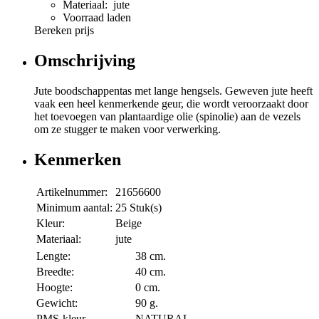
Materiaal: jute
Voorraad laden
Bereken prijs
Omschrijving
Jute boodschappentas met lange hengsels. Geweven jute heeft
vaak een heel kenmerkende geur, die wordt veroorzaakt door
het toevoegen van plantaardige olie (spinolie) aan de vezels
om ze stugger te maken voor verwerking.
Kenmerken
Artikelnummer:
21656600
Minimum aantal:
25 Stuk(s)
Kleur:
Beige
Materiaal:
jute
Lengte:
38 cm.
Breedte:
40 cm.
Hoogte:
0 cm.
Gewicht:
90 g.
PMS-kleur
NATURAL