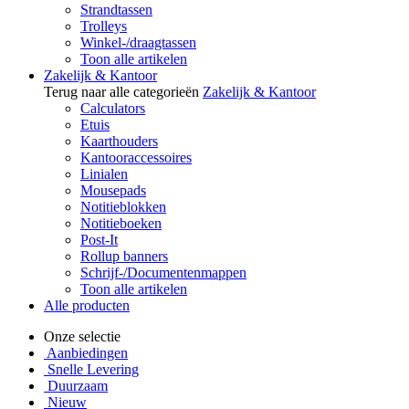
Strandtassen
Trolleys
Winkel-/draagtassen
Toon alle artikelen
Zakelijk & Kantoor
Terug naar alle categorieën
Zakelijk & Kantoor
Calculators
Etuis
Kaarthouders
Kantooraccessoires
Linialen
Mousepads
Notitieblokken
Notitieboeken
Post-It
Rollup banners
Schrijf-/Documentenmappen
Toon alle artikelen
Alle producten
Onze selectie
Aanbiedingen
Snelle Levering
Duurzaam
Nieuw