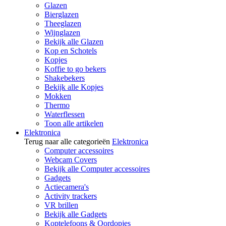
Glazen
Bierglazen
Theeglazen
Wijnglazen
Bekijk alle Glazen
Kop en Schotels
Kopjes
Koffie to go bekers
Shakebekers
Bekijk alle Kopjes
Mokken
Thermo
Waterflessen
Toon alle artikelen
Elektronica
Terug naar alle categorieën
Elektronica
Computer accessoires
Webcam Covers
Bekijk alle Computer accessoires
Gadgets
Actiecamera's
Activity trackers
VR brillen
Bekijk alle Gadgets
Koptelefoons & Oordopjes