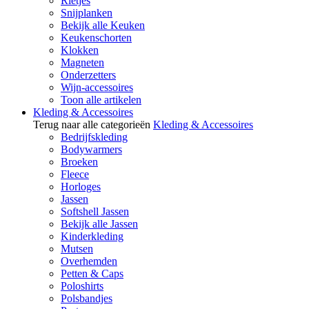
Rietjes
Snijplanken
Bekijk alle Keuken
Keukenschorten
Klokken
Magneten
Onderzetters
Wijn-accessoires
Toon alle artikelen
Kleding & Accessoires
Terug naar alle categorieën
Kleding & Accessoires
Bedrijfskleding
Bodywarmers
Broeken
Fleece
Horloges
Jassen
Softshell Jassen
Bekijk alle Jassen
Kinderkleding
Mutsen
Overhemden
Petten & Caps
Poloshirts
Polsbandjes