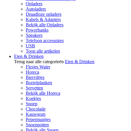
Opladers
Autoladers
Draadloze opladers
Kabels & Adapters
Bekijk alle Opladers
Powerbanks
Speakers
Telefoon accessoires
USB
Toon alle artikelen
Eten & Drinken
Terug naar alle categorieën
Eten & Drinken
Flesjes Water
Horeca
Bierviltjes
Borrelplanken
Servetten
Bekijk alle Horeca
Koekjes
Snoep
Chocolade
Kauwgom
Pepermuntjes
Snoeppotten
Bekijk alle Snoep