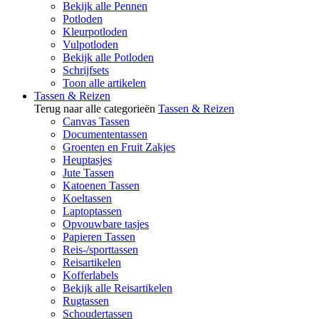
Bekijk alle Pennen
Potloden
Kleurpotloden
Vulpotloden
Bekijk alle Potloden
Schrijfsets
Toon alle artikelen
Tassen & Reizen
Terug naar alle categorieën
Tassen & Reizen
Canvas Tassen
Documententassen
Groenten en Fruit Zakjes
Heuptasjes
Jute Tassen
Katoenen Tassen
Koeltassen
Laptoptassen
Opvouwbare tasjes
Papieren Tassen
Reis-/sporttassen
Reisartikelen
Kofferlabels
Bekijk alle Reisartikelen
Rugtassen
Schoudertassen