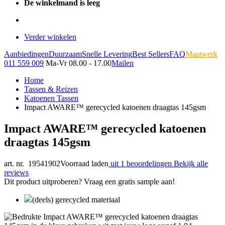
De winkelmand is leeg
Verder winkelen
Aanbiedingen
Duurzaam
Snelle Levering
Best Sellers
FAQ
Maatwerk
011 559 009
Ma-Vr 08.00 - 17.00
Mailen
Home
Tassen & Reizen
Katoenen Tassen
Impact AWARE™ gerecycled katoenen draagtas 145gsm
Impact AWARE™ gerecycled katoenen
draagtas 145gsm
art. nr. 19541902
Voorraad laden
uit 1 beoordelingen
Bekijk alle
reviews
Dit product uitproberen? Vraag een gratis sample aan!
(deels) gerecycled materiaal