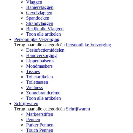
Vlaggen
Baniervlaggen
Gevelvlaggen
Spandoeken
Strandvlaggen
Bekijk alle Vlaggen
Toon alle artikelen
Persoonlijke Verzorging
Terug naar alle categorieën
Persoonlijke Verzorging
Desinfectiemiddelen
Handverzorging
Lippenbalsems
Mondmaskers
Tissues
Toiletartikelen
Toilettassen
Wellness
Zonnebrandcrème
Toon alle artikelen
Schrijfwaren
Terug naar alle categorieën
Schrijfwaren
Markeerstiften
Pennen
Parker Pennen
Touch Pennen