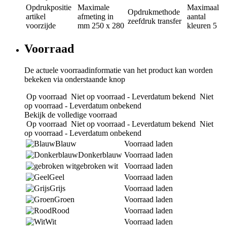
Opdrukpositie
Maximale
Maximaal
Opdrukmethode
artikel
afmeting in
aantal
zeefdruk transfer
voorzijde
mm
250 x 280
kleuren
5
Voorraad
De actuele voorraadinformatie van het product kan worden
bekeken via onderstaande knop
Op voorraad
Niet op voorraad - Leverdatum bekend
Niet
op voorraad - Leverdatum onbekend
Bekijk de volledige voorraad
Op voorraad
Niet op voorraad - Leverdatum bekend
Niet
op voorraad - Leverdatum onbekend
Blauw
Voorraad laden
Donkerblauw
Voorraad laden
gebroken wit
Voorraad laden
Geel
Voorraad laden
Grijs
Voorraad laden
Groen
Voorraad laden
Rood
Voorraad laden
Wit
Voorraad laden