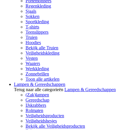
Portemonnees
Regenkleding
Sjaals
Sokken
Sportkleding
T-shirts
Teenslippers
Truien
Hoodies
Bekijk alle Truien
Veiligheidskleding
Vesten
Waaiers
Werkkleding
Zonnebrillen
Toon alle artikelen
Lampen & Gereedschappen
Terug naar alle categorieën
Lampen & Gereedschappen
(Zak)lampen
Gereedschap
IJskrabbers
Rolmaten
Veiligheidsproducten
Veiligheidshesjes
Bekijk alle Veiligheidsproducten