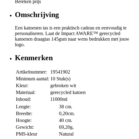
Bereken prijs
Omschrijving
Een katoenen tas is een praktisch cadeau en eenvoudig te
personaliseren. Laat de Impact AWARE™ gerecycled
katoenen draagtas 145gsm naar wens bedrukken met jouw
logo.
Kenmerken
Artikelnummer:
19541902
Minimum aantal:
10 Stuk(s)
Kleur:
gebroken wit
Materiaal:
gerecycled katoen
Inhoud:
11000ml
Lengte:
38 cm.
Breedte:
0,20cm.
Hoogte:
40 cm.
Gewicht:
69,20g.
PMS-kleur
Natural