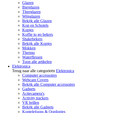
Glazen
Bierglazen
Theeglazen
Wijnglazen
Bekijk alle Glazen
Kop en Schotels
Kopjes
Koffie to go bekers
Shakebekers
Bekijk alle Kopjes
Mokken
Thermo
Waterflessen
Toon alle artikelen
Elektronica
Terug naar alle categorieën
Elektronica
Computer accessoires
Webcam Covers
Bekijk alle Computer accessoires
Gadgets
Actiecamera's
Activity trackers
VR brillen
Bekijk alle Gadgets
Koptelefoons & Oordopjes