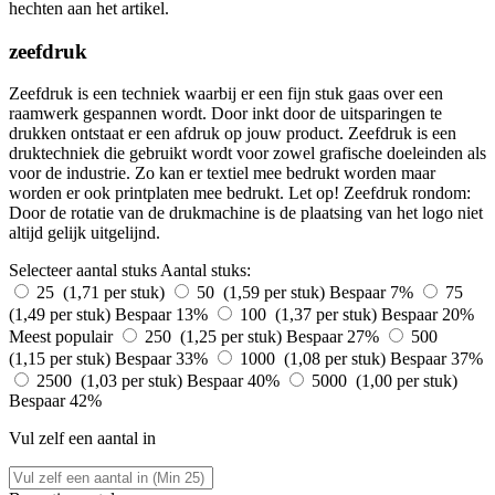
hechten aan het artikel.
zeefdruk
Zeefdruk is een techniek waarbij er een fijn stuk gaas over een
raamwerk gespannen wordt. Door inkt door de uitsparingen te
drukken ontstaat er een afdruk op jouw product. Zeefdruk is een
druktechniek die gebruikt wordt voor zowel grafische doeleinden als
voor de industrie. Zo kan er textiel mee bedrukt worden maar
worden er ook printplaten mee bedrukt. Let op! Zeefdruk rondom:
Door de rotatie van de drukmachine is de plaatsing van het logo niet
altijd gelijk uitgelijnd.
Selecteer aantal stuks
Aantal stuks:
25 (1,71 per stuk)
50 (1,59 per stuk)
Bespaar 7%
75
(1,49 per stuk)
Bespaar 13%
100 (1,37 per stuk)
Bespaar 20%
Meest populair
250 (1,25 per stuk)
Bespaar 27%
500
(1,15 per stuk)
Bespaar 33%
1000 (1,08 per stuk)
Bespaar 37%
2500 (1,03 per stuk)
Bespaar 40%
5000 (1,00 per stuk)
Bespaar 42%
Vul zelf een aantal in