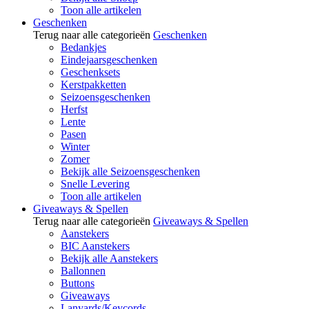
Toon alle artikelen
Geschenken
Terug naar alle categorieën
Geschenken
Bedankjes
Eindejaarsgeschenken
Geschenksets
Kerstpakketten
Seizoensgeschenken
Herfst
Lente
Pasen
Winter
Zomer
Bekijk alle Seizoensgeschenken
Snelle Levering
Toon alle artikelen
Giveaways & Spellen
Terug naar alle categorieën
Giveaways & Spellen
Aanstekers
BIC Aanstekers
Bekijk alle Aanstekers
Ballonnen
Buttons
Giveaways
Lanyards/Keycords