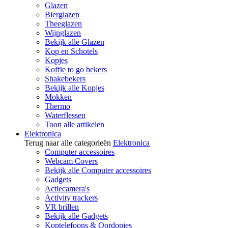
Glazen
Bierglazen
Theeglazen
Wijnglazen
Bekijk alle Glazen
Kop en Schotels
Kopjes
Koffie to go bekers
Shakebekers
Bekijk alle Kopjes
Mokken
Thermo
Waterflessen
Toon alle artikelen
Elektronica
Terug naar alle categorieën
Elektronica
Computer accessoires
Webcam Covers
Bekijk alle Computer accessoires
Gadgets
Actiecamera's
Activity trackers
VR brillen
Bekijk alle Gadgets
Koptelefoons & Oordopjes