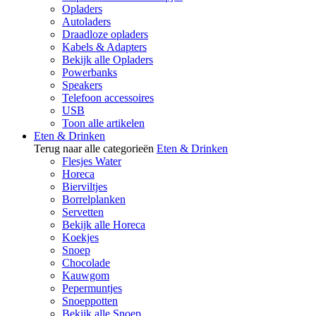
Opladers
Autoladers
Draadloze opladers
Kabels & Adapters
Bekijk alle Opladers
Powerbanks
Speakers
Telefoon accessoires
USB
Toon alle artikelen
Eten & Drinken
Terug naar alle categorieën
Eten & Drinken
Flesjes Water
Horeca
Bierviltjes
Borrelplanken
Servetten
Bekijk alle Horeca
Koekjes
Snoep
Chocolade
Kauwgom
Pepermuntjes
Snoeppotten
Bekijk alle Snoep