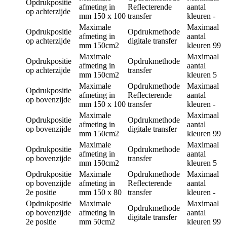
Opdrukpositie
afmeting in
Reflecterende
aantal
op achterzijde
mm
150 x 100
transfer
kleuren
-
Maximale
Maximaal
Opdrukpositie
Opdrukmethode
afmeting in
aantal
op achterzijde
digitale transfer
mm
150cm2
kleuren
99
Maximale
Maximaal
Opdrukpositie
Opdrukmethode
afmeting in
aantal
op achterzijde
transfer
mm
150cm2
kleuren
5
Maximale
Opdrukmethode
Maximaal
Opdrukpositie
afmeting in
Reflecterende
aantal
op bovenzijde
mm
150 x 100
transfer
kleuren
-
Maximale
Maximaal
Opdrukpositie
Opdrukmethode
afmeting in
aantal
op bovenzijde
digitale transfer
mm
150cm2
kleuren
99
Maximale
Maximaal
Opdrukpositie
Opdrukmethode
afmeting in
aantal
op bovenzijde
transfer
mm
150cm2
kleuren
5
Opdrukpositie
Maximale
Opdrukmethode
Maximaal
op bovenzijde
afmeting in
Reflecterende
aantal
2e positie
mm
150 x 80
transfer
kleuren
-
Opdrukpositie
Maximale
Maximaal
Opdrukmethode
op bovenzijde
afmeting in
aantal
digitale transfer
2e positie
mm
50cm2
kleuren
99