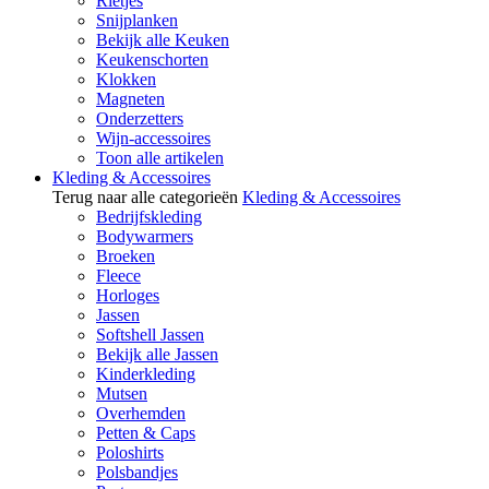
Rietjes
Snijplanken
Bekijk alle Keuken
Keukenschorten
Klokken
Magneten
Onderzetters
Wijn-accessoires
Toon alle artikelen
Kleding & Accessoires
Terug naar alle categorieën
Kleding & Accessoires
Bedrijfskleding
Bodywarmers
Broeken
Fleece
Horloges
Jassen
Softshell Jassen
Bekijk alle Jassen
Kinderkleding
Mutsen
Overhemden
Petten & Caps
Poloshirts
Polsbandjes