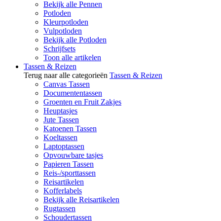
Bekijk alle Pennen
Potloden
Kleurpotloden
Vulpotloden
Bekijk alle Potloden
Schrijfsets
Toon alle artikelen
Tassen & Reizen
Terug naar alle categorieën
Tassen & Reizen
Canvas Tassen
Documententassen
Groenten en Fruit Zakjes
Heuptasjes
Jute Tassen
Katoenen Tassen
Koeltassen
Laptoptassen
Opvouwbare tasjes
Papieren Tassen
Reis-/sporttassen
Reisartikelen
Kofferlabels
Bekijk alle Reisartikelen
Rugtassen
Schoudertassen