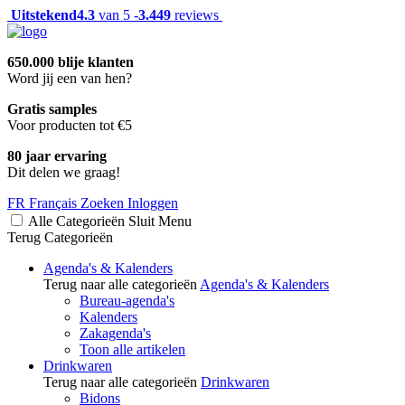
Uitstekend
4.3
van 5 -
3.449
reviews
650.000 blije klanten
Word jij een van hen?
Gratis samples
Voor producten tot €5
80 jaar ervaring
Dit delen we graag!
FR
Français
Zoeken
Inloggen
Alle Categorieën
Sluit
Menu
Terug
Categorieën
Agenda's & Kalenders
Terug naar alle categorieën
Agenda's & Kalenders
Bureau-agenda's
Kalenders
Zakagenda's
Toon alle artikelen
Drinkwaren
Terug naar alle categorieën
Drinkwaren
Bidons