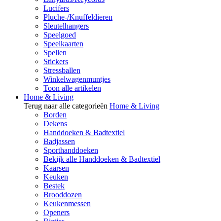
Lucifers
Pluche-/Knuffeldieren
Sleutelhangers
Speelgoed
Speelkaarten
Spellen
Stickers
Stressballen
Winkelwagenmuntjes
Toon alle artikelen
Home & Living
Terug naar alle categorieën
Home & Living
Borden
Dekens
Handdoeken & Badtextiel
Badjassen
Sporthanddoeken
Bekijk alle Handdoeken & Badtextiel
Kaarsen
Keuken
Bestek
Brooddozen
Keukenmessen
Openers