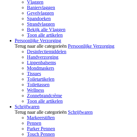
Vlaggen
Baniervlaggen
Gevelvlaggen
Spandoeken
Strandvlaggen
Bekijk alle Vlaggen
Toon alle artikelen
Persoonlijke Verzorging
Terug naar alle categorieën
Persoonlijke Verzorging
Desinfectiemiddelen
Handverzorging
Lippenbalsems
Mondmaskers
Tissues
Toiletartikelen
Toilettassen
Wellness
Zonnebrandcrème
Toon alle artikelen
Schrijfwaren
Terug naar alle categorieën
Schrijfwaren
Markeerstiften
Pennen
Parker Pennen
Touch Pennen