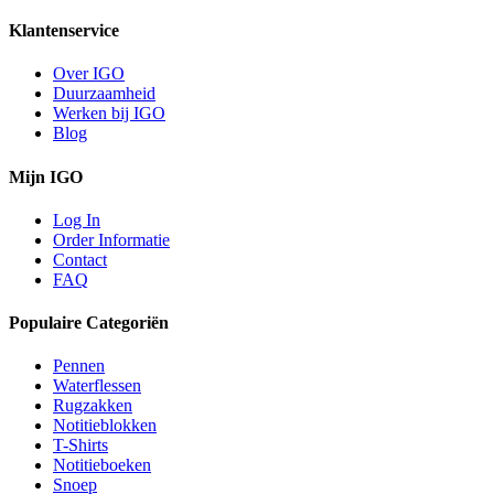
Klantenservice
Over IGO
Duurzaamheid
Werken bij IGO
Blog
Mijn IGO
Log In
Order Informatie
Contact
FAQ
Populaire Categoriën
Pennen
Waterflessen
Rugzakken
Notitieblokken
T-Shirts
Notitieboeken
Snoep