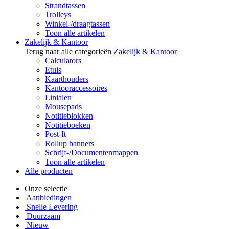
Strandtassen
Trolleys
Winkel-/draagtassen
Toon alle artikelen
Zakelijk & Kantoor
Terug naar alle categorieën
Zakelijk & Kantoor
Calculators
Etuis
Kaarthouders
Kantooraccessoires
Linialen
Mousepads
Notitieblokken
Notitieboeken
Post-It
Rollup banners
Schrijf-/Documentenmappen
Toon alle artikelen
Alle producten
Onze selectie
Aanbiedingen
Snelle Levering
Duurzaam
Nieuw