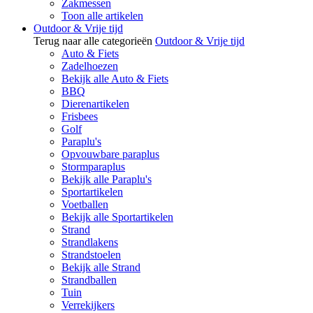
Zakmessen
Toon alle artikelen
Outdoor & Vrije tijd
Terug naar alle categorieën
Outdoor & Vrije tijd
Auto & Fiets
Zadelhoezen
Bekijk alle Auto & Fiets
BBQ
Dierenartikelen
Frisbees
Golf
Paraplu's
Opvouwbare paraplus
Stormparaplus
Bekijk alle Paraplu's
Sportartikelen
Voetballen
Bekijk alle Sportartikelen
Strand
Strandlakens
Strandstoelen
Bekijk alle Strand
Strandballen
Tuin
Verrekijkers