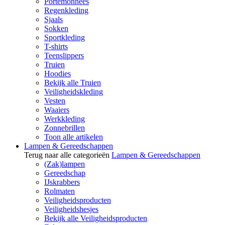
Portemonnees
Regenkleding
Sjaals
Sokken
Sportkleding
T-shirts
Teenslippers
Truien
Hoodies
Bekijk alle Truien
Veiligheidskleding
Vesten
Waaiers
Werkkleding
Zonnebrillen
Toon alle artikelen
Lampen & Gereedschappen
Terug naar alle categorieën
Lampen & Gereedschappen
(Zak)lampen
Gereedschap
IJskrabbers
Rolmaten
Veiligheidsproducten
Veiligheidshesjes
Bekijk alle Veiligheidsproducten