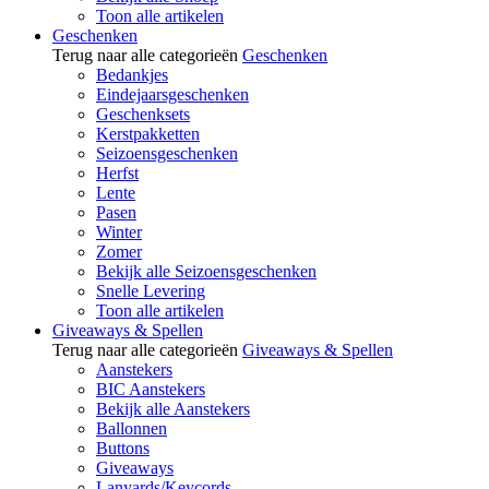
Toon alle artikelen
Geschenken
Terug naar alle categorieën
Geschenken
Bedankjes
Eindejaarsgeschenken
Geschenksets
Kerstpakketten
Seizoensgeschenken
Herfst
Lente
Pasen
Winter
Zomer
Bekijk alle Seizoensgeschenken
Snelle Levering
Toon alle artikelen
Giveaways & Spellen
Terug naar alle categorieën
Giveaways & Spellen
Aanstekers
BIC Aanstekers
Bekijk alle Aanstekers
Ballonnen
Buttons
Giveaways
Lanyards/Keycords