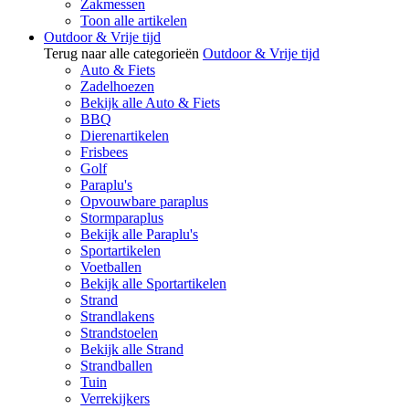
Zakmessen
Toon alle artikelen
Outdoor & Vrije tijd
Terug naar alle categorieën
Outdoor & Vrije tijd
Auto & Fiets
Zadelhoezen
Bekijk alle Auto & Fiets
BBQ
Dierenartikelen
Frisbees
Golf
Paraplu's
Opvouwbare paraplus
Stormparaplus
Bekijk alle Paraplu's
Sportartikelen
Voetballen
Bekijk alle Sportartikelen
Strand
Strandlakens
Strandstoelen
Bekijk alle Strand
Strandballen
Tuin
Verrekijkers