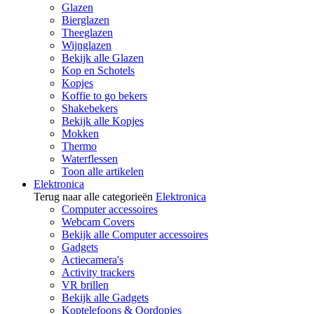
Glazen
Bierglazen
Theeglazen
Wijnglazen
Bekijk alle Glazen
Kop en Schotels
Kopjes
Koffie to go bekers
Shakebekers
Bekijk alle Kopjes
Mokken
Thermo
Waterflessen
Toon alle artikelen
Elektronica
Terug naar alle categorieën
Elektronica
Computer accessoires
Webcam Covers
Bekijk alle Computer accessoires
Gadgets
Actiecamera's
Activity trackers
VR brillen
Bekijk alle Gadgets
Koptelefoons & Oordopjes