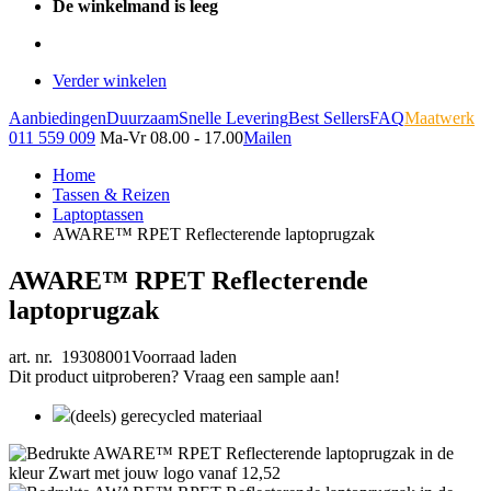
De winkelmand is leeg
Verder winkelen
Aanbiedingen
Duurzaam
Snelle Levering
Best Sellers
FAQ
Maatwerk
011 559 009
Ma-Vr 08.00 - 17.00
Mailen
Home
Tassen & Reizen
Laptoptassen
AWARE™ RPET Reflecterende laptoprugzak
AWARE™ RPET Reflecterende
laptoprugzak
art. nr. 19308001
Voorraad laden
Dit product uitproberen? Vraag een sample aan!
(deels) gerecycled materiaal