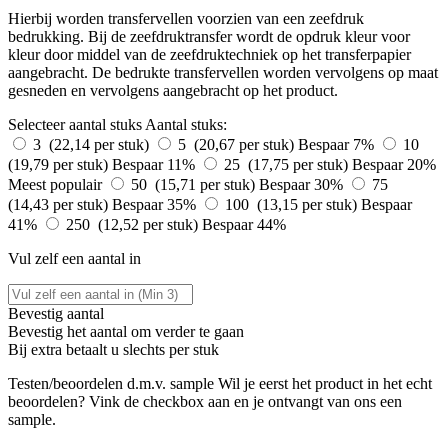
Hierbij worden transfervellen voorzien van een zeefdruk
bedrukking. Bij de zeefdruktransfer wordt de opdruk kleur voor
kleur door middel van de zeefdruktechniek op het transferpapier
aangebracht. De bedrukte transfervellen worden vervolgens op maat
gesneden en vervolgens aangebracht op het product.
Selecteer aantal stuks
Aantal stuks:
3 (22,14 per stuk)
5 (20,67 per stuk)
Bespaar 7%
10
(19,79 per stuk)
Bespaar 11%
25 (17,75 per stuk)
Bespaar 20%
Meest populair
50 (15,71 per stuk)
Bespaar 30%
75
(14,43 per stuk)
Bespaar 35%
100 (13,15 per stuk)
Bespaar
41%
250 (12,52 per stuk)
Bespaar 44%
Vul zelf een aantal in
Bevestig aantal
Bevestig het aantal om verder te gaan
Bij
extra betaalt u slechts
per stuk
Testen/beoordelen d.m.v. sample
Wil je eerst het product in het echt
beoordelen? Vink de checkbox aan en je ontvangt van ons een
sample.