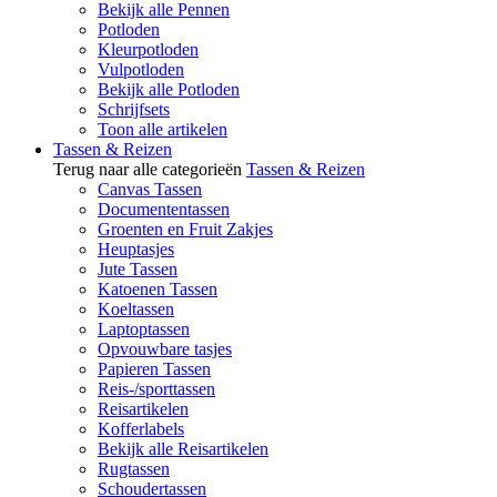
Bekijk alle Pennen
Potloden
Kleurpotloden
Vulpotloden
Bekijk alle Potloden
Schrijfsets
Toon alle artikelen
Tassen & Reizen
Terug naar alle categorieën
Tassen & Reizen
Canvas Tassen
Documententassen
Groenten en Fruit Zakjes
Heuptasjes
Jute Tassen
Katoenen Tassen
Koeltassen
Laptoptassen
Opvouwbare tasjes
Papieren Tassen
Reis-/sporttassen
Reisartikelen
Kofferlabels
Bekijk alle Reisartikelen
Rugtassen
Schoudertassen