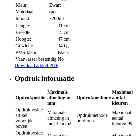
Kleur:
Zwart
Materiaal:
rpet
Inhoud:
7200ml
Lengte:
31 cm.
Breedte:
15 cm.
Hoogte:
47 cm.
Gewicht:
340 g.
PMS-kleur
Black
Vaatwasser bestendig
No
Download artikel PDF
Opdruk informatie
Maximale
Maximaal
Opdrukpositie
afmeting in
Opdrukmethode
aantal
mm
kleuren
Opdrukpositie
Maximale
Maximaal
artikel
Opdrukmethode
afmeting in
aantal
voorzijde
borduren
mm
325cm2
kleuren
99
boven
Opdrukpositie
Maximale
Maximaal