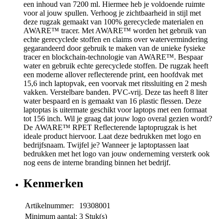
een inhoud van 7200 ml. Hiermee heb je voldoende ruimte
voor al jouw spullen. Verhoog je zichtbaarheid in stijl met
deze rugzak gemaakt van 100% gerecyclede materialen en
AWARE™ tracer. Met AWARE™ worden het gebruik van
echte gerecyclede stoffen en claims over watervermindering
gegarandeerd door gebruik te maken van de unieke fysieke
tracer en blockchain-technologie van AWARE™. Bespaar
water en gebruik echte gerecyclede stoffen. De rugzak heeft
een moderne allover reflecterende print, een hoofdvak met
15,6 inch laptopvak, een voorvak met ritssluiting en 2 mesh
vakken. Verstelbare banden. PVC-vrij. Deze tas heeft 8 liter
water bespaard en is gemaakt van 16 plastic flessen. Deze
laptoptas is uitermate geschikt voor laptops met een formaat
tot 156 inch. Wil je graag dat jouw logo overal gezien wordt?
De AWARE™ RPET Reflecterende laptoprugzak is het
ideale product hiervoor. Laat deze bedrukken met logo en
bedrijfsnaam. Twijfel je? Wanneer je laptoptassen laat
bedrukken met het logo van jouw onderneming versterk ook
nog eens de interne branding binnen het bedrijf.
Kenmerken
Artikelnummer:
19308001
Minimum aantal:
3 Stuk(s)