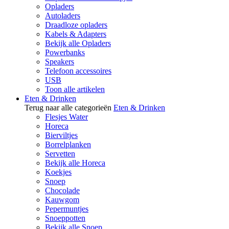
Opladers
Autoladers
Draadloze opladers
Kabels & Adapters
Bekijk alle Opladers
Powerbanks
Speakers
Telefoon accessoires
USB
Toon alle artikelen
Eten & Drinken
Terug naar alle categorieën
Eten & Drinken
Flesjes Water
Horeca
Bierviltjes
Borrelplanken
Servetten
Bekijk alle Horeca
Koekjes
Snoep
Chocolade
Kauwgom
Pepermuntjes
Snoeppotten
Bekijk alle Snoep