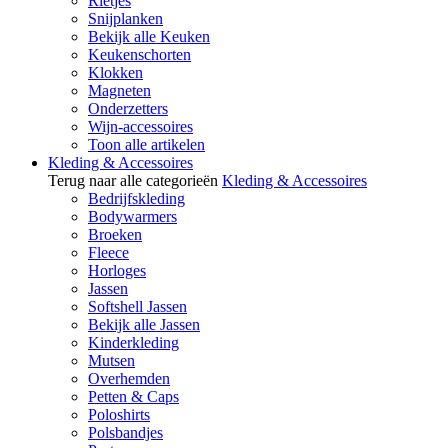
Rietjes
Snijplanken
Bekijk alle Keuken
Keukenschorten
Klokken
Magneten
Onderzetters
Wijn-accessoires
Toon alle artikelen
Kleding & Accessoires
Terug naar alle categorieën
Kleding & Accessoires
Bedrijfskleding
Bodywarmers
Broeken
Fleece
Horloges
Jassen
Softshell Jassen
Bekijk alle Jassen
Kinderkleding
Mutsen
Overhemden
Petten & Caps
Poloshirts
Polsbandjes