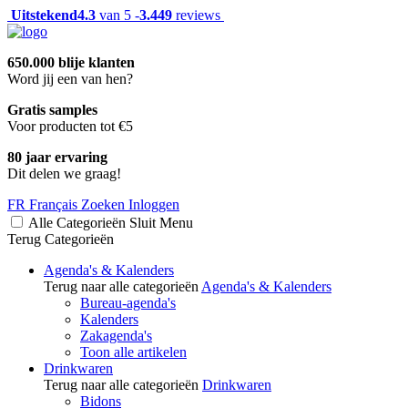
Uitstekend
4.3
van 5 -
3.449
reviews
650.000 blije klanten
Word jij een van hen?
Gratis samples
Voor producten tot €5
80 jaar ervaring
Dit delen we graag!
FR
Français
Zoeken
Inloggen
Alle Categorieën
Sluit
Menu
Terug
Categorieën
Agenda's & Kalenders
Terug naar alle categorieën
Agenda's & Kalenders
Bureau-agenda's
Kalenders
Zakagenda's
Toon alle artikelen
Drinkwaren
Terug naar alle categorieën
Drinkwaren
Bidons