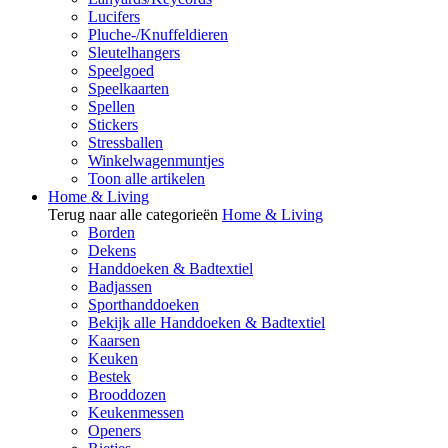
Lucifers
Pluche-/Knuffeldieren
Sleutelhangers
Speelgoed
Speelkaarten
Spellen
Stickers
Stressballen
Winkelwagenmuntjes
Toon alle artikelen
Home & Living
Terug naar alle categorieën
Home & Living
Borden
Dekens
Handdoeken & Badtextiel
Badjassen
Sporthanddoeken
Bekijk alle Handdoeken & Badtextiel
Kaarsen
Keuken
Bestek
Brooddozen
Keukenmessen
Openers