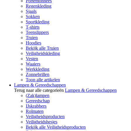
Portemonnees
Regenkleding
Sjaals
Sokken
Sportkleding
T-shirts
Teenslippers
Truien
Hoodies
Bekijk alle Truien
Veiligheidskleding
Vesten
Waaiers
Werkkleding
Zonnebrillen
Toon alle artikelen
Lampen & Gereedschappen
Terug naar alle categorieën
Lampen & Gereedschappen
(Zak)lampen
Gereedschap
IJskrabbers
Rolmaten
Veiligheidsproducten
Veiligheidshesjes
Bekijk alle Veiligheidsproducten