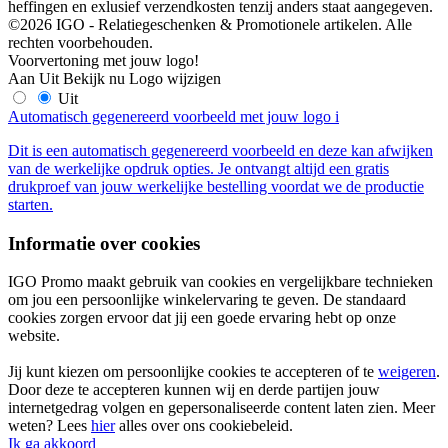
heffingen en exlusief verzendkosten tenzij anders staat aangegeven.
©2026 IGO - Relatiegeschenken & Promotionele artikelen. Alle
rechten voorbehouden.
Voorvertoning met jouw logo!
Aan
Uit
Bekijk nu
Logo wijzigen
Uit
Automatisch gegenereerd voorbeeld met jouw logo
i
Dit is een automatisch gegenereerd voorbeeld en deze kan afwijken
van de werkelijke opdruk opties. Je ontvangt altijd een gratis
drukproef van jouw werkelijke bestelling voordat we de productie
starten.
Informatie over cookies
IGO Promo maakt gebruik van cookies en vergelijkbare technieken
om jou een persoonlijke winkelervaring te geven. De standaard
cookies zorgen ervoor dat jij een goede ervaring hebt op onze
website.
Jij kunt kiezen om persoonlijke cookies te accepteren of te
weigeren
.
Door deze te accepteren kunnen wij en derde partijen jouw
internetgedrag volgen en gepersonaliseerde content laten zien. Meer
weten? Lees
hier
alles over ons cookiebeleid.
Ik ga akkoord