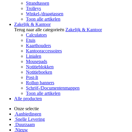
Strandtassen
Trolleys
Winkel-/draagtassen
Toon alle artikelen
Zakelijk & Kantoor
Terug naar alle categorieën
Zakelijk & Kantoor
Calculators
Etuis
Kaarthouders
Kantooraccessoires
Linialen
Mousepads
Notitieblokken
Notitieboeken
Post-It
Rollup banners
Schrijf-/Documentenmappen
Toon alle artikelen
Alle producten
Onze selectie
Aanbiedingen
Snelle Levering
Duurzaam
Nieuw