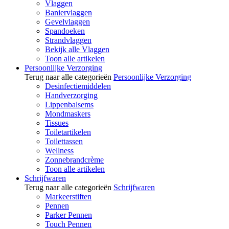
Vlaggen
Baniervlaggen
Gevelvlaggen
Spandoeken
Strandvlaggen
Bekijk alle Vlaggen
Toon alle artikelen
Persoonlijke Verzorging
Terug naar alle categorieën
Persoonlijke Verzorging
Desinfectiemiddelen
Handverzorging
Lippenbalsems
Mondmaskers
Tissues
Toiletartikelen
Toilettassen
Wellness
Zonnebrandcrème
Toon alle artikelen
Schrijfwaren
Terug naar alle categorieën
Schrijfwaren
Markeerstiften
Pennen
Parker Pennen
Touch Pennen