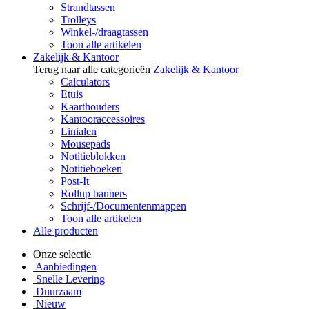
Strandtassen
Trolleys
Winkel-/draagtassen
Toon alle artikelen
Zakelijk & Kantoor
Terug naar alle categorieën
Zakelijk & Kantoor
Calculators
Etuis
Kaarthouders
Kantooraccessoires
Linialen
Mousepads
Notitieblokken
Notitieboeken
Post-It
Rollup banners
Schrijf-/Documentenmappen
Toon alle artikelen
Alle producten
Onze selectie
Aanbiedingen
Snelle Levering
Duurzaam
Nieuw