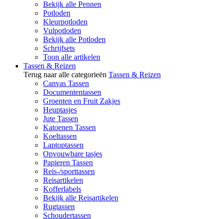
Bekijk alle Pennen
Potloden
Kleurpotloden
Vulpotloden
Bekijk alle Potloden
Schrijfsets
Toon alle artikelen
Tassen & Reizen
Terug naar alle categorieën
Tassen & Reizen
Canvas Tassen
Documententassen
Groenten en Fruit Zakjes
Heuptasjes
Jute Tassen
Katoenen Tassen
Koeltassen
Laptoptassen
Opvouwbare tasjes
Papieren Tassen
Reis-/sporttassen
Reisartikelen
Kofferlabels
Bekijk alle Reisartikelen
Rugtassen
Schoudertassen