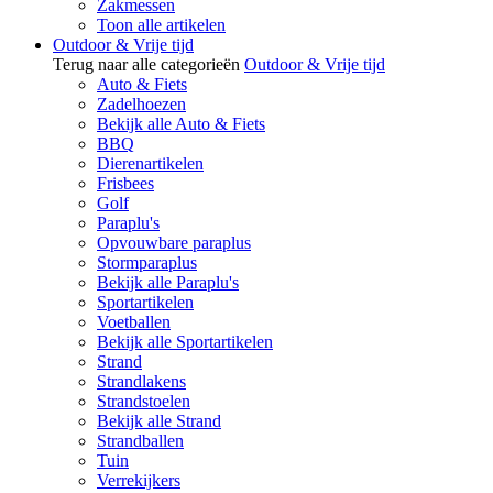
Zakmessen
Toon alle artikelen
Outdoor & Vrije tijd
Terug naar alle categorieën
Outdoor & Vrije tijd
Auto & Fiets
Zadelhoezen
Bekijk alle Auto & Fiets
BBQ
Dierenartikelen
Frisbees
Golf
Paraplu's
Opvouwbare paraplus
Stormparaplus
Bekijk alle Paraplu's
Sportartikelen
Voetballen
Bekijk alle Sportartikelen
Strand
Strandlakens
Strandstoelen
Bekijk alle Strand
Strandballen
Tuin
Verrekijkers