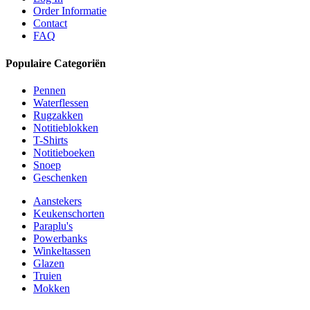
Order Informatie
Contact
FAQ
Populaire Categoriën
Pennen
Waterflessen
Rugzakken
Notitieblokken
T-Shirts
Notitieboeken
Snoep
Geschenken
Aanstekers
Keukenschorten
Paraplu's
Powerbanks
Winkeltassen
Glazen
Truien
Mokken