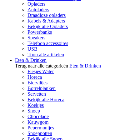
Opladers
Autoladers
Draadloze opladers
Kabels & Adapters
Bekijk alle Opladers
Powerbanks
Speakers
Telefoon accessoires
USB
Toon alle artikelen
Eten & Drinken
Terug naar alle categorieën
Eten & Drinken
Flesjes Water
Horeca
Bierviltjes
Borrelplanken
Servetten
Bekijk alle Horeca
Koekjes
Snoep
Chocolade
Kauwgom
Pepermuntjes
Snoeppotten
Bekijk alle Snoep