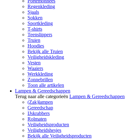
Portemonnees
Regenkleding
Sjaals
Sokken
Sportkleding
T-shirts
Teenslippers
Truien
Hoodies
Bekijk alle Truien
Veiligheidskleding
Vesten
Waaiers
Werkkleding
Zonnebrillen
Toon alle artikelen
Lampen & Gereedschappen
Terug naar alle categorieën
Lampen & Gereedschappen
(Zak)lampen
Gereedschap
IJskrabbers
Rolmaten
Veiligheidsproducten
Veiligheidshesjes
Bekijk alle Veiligheidsproducten