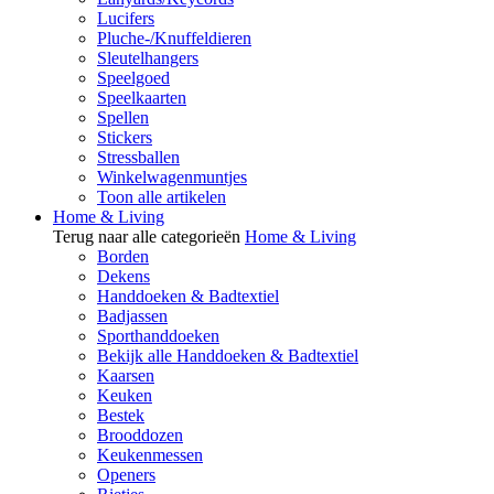
Lucifers
Pluche-/Knuffeldieren
Sleutelhangers
Speelgoed
Speelkaarten
Spellen
Stickers
Stressballen
Winkelwagenmuntjes
Toon alle artikelen
Home & Living
Terug naar alle categorieën
Home & Living
Borden
Dekens
Handdoeken & Badtextiel
Badjassen
Sporthanddoeken
Bekijk alle Handdoeken & Badtextiel
Kaarsen
Keuken
Bestek
Brooddozen
Keukenmessen
Openers