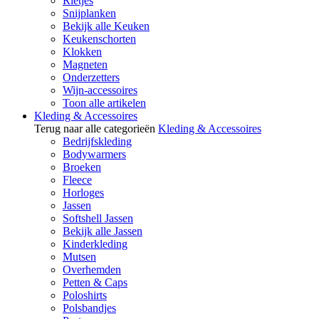
Rietjes
Snijplanken
Bekijk alle Keuken
Keukenschorten
Klokken
Magneten
Onderzetters
Wijn-accessoires
Toon alle artikelen
Kleding & Accessoires
Terug naar alle categorieën
Kleding & Accessoires
Bedrijfskleding
Bodywarmers
Broeken
Fleece
Horloges
Jassen
Softshell Jassen
Bekijk alle Jassen
Kinderkleding
Mutsen
Overhemden
Petten & Caps
Poloshirts
Polsbandjes