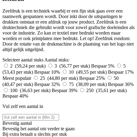
Zeefdruk is een techniek waarbij er een fijn stuk gaas over een
raamwerk gespannen wordt. Door inkt door de uitsparingen te
drukken ontstaat er een afdruk op jouw product. Zeefdruk is een
druktechniek die gebruikt wordt voor zowel grafische doeleinden als
voor de industrie. Zo kan er textiel mee bedrukt worden maar
worden er ook printplaten mee bedrukt. Let op! Zeefdruk rondom:
Door de rotatie van de drukmachine is de plaatsing van het logo niet
altijd gelijk uitgelijnd.
Selecteer aantal stuks
Aantal stuks:
2 (59,24 per stuk)
3 (56,77 per stuk)
Bespaar 5%
5
(53,43 per stuk)
Bespaar 10%
10 (49,55 per stuk)
Bespaar 17%
Meest populair
25 (44,80 per stuk)
Bespaar 25%
50
(40,47 per stuk)
Bespaar 32%
75 (38,09 per stuk)
Bespaar 36%
100 (36,63 per stuk)
Bespaar 39%
250 (35,61 per stuk)
Bespaar 40%
Vul zelf een aantal in
Bevestig aantal
Bevestig het aantal om verder te gaan
Bij
extra betaalt u slechts
per stuk