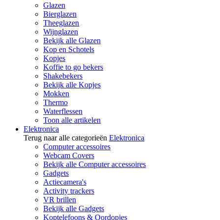
Glazen
Bierglazen
Theeglazen
Wijnglazen
Bekijk alle Glazen
Kop en Schotels
Kopjes
Koffie to go bekers
Shakebekers
Bekijk alle Kopjes
Mokken
Thermo
Waterflessen
Toon alle artikelen
Elektronica
Terug naar alle categorieën
Elektronica
Computer accessoires
Webcam Covers
Bekijk alle Computer accessoires
Gadgets
Actiecamera's
Activity trackers
VR brillen
Bekijk alle Gadgets
Koptelefoons & Oordopjes