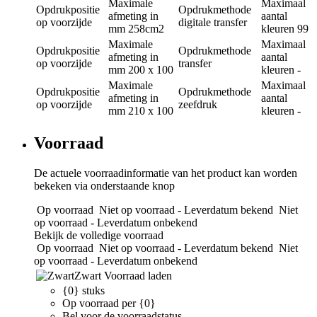
Maximale
Maximaal
Opdrukpositie
Opdrukmethode
afmeting in
aantal
op voorzijde
digitale transfer
mm
258cm2
kleuren
99
Maximale
Maximaal
Opdrukpositie
Opdrukmethode
afmeting in
aantal
op voorzijde
transfer
mm
200 x 100
kleuren
-
Maximale
Maximaal
Opdrukpositie
Opdrukmethode
afmeting in
aantal
op voorzijde
zeefdruk
mm
210 x 100
kleuren
-
Voorraad
De actuele voorraadinformatie van het product kan worden
bekeken via onderstaande knop
Op voorraad
Niet op voorraad - Leverdatum bekend
Niet
op voorraad - Leverdatum onbekend
Bekijk de volledige voorraad
Op voorraad
Niet op voorraad - Leverdatum bekend
Niet
op voorraad - Leverdatum onbekend
Zwart
Voorraad laden
{0} stuks
Op voorraad per {0}
Bel voor de voorraadstatus