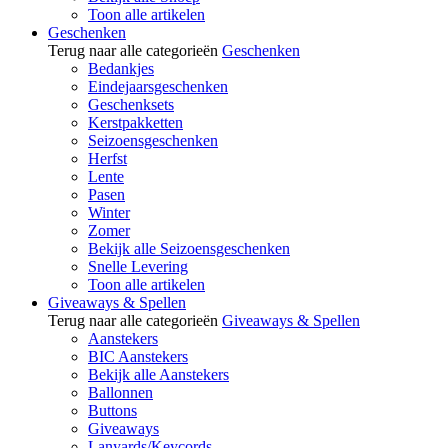
Toon alle artikelen
Geschenken
Terug naar alle categorieën
Geschenken
Bedankjes
Eindejaarsgeschenken
Geschenksets
Kerstpakketten
Seizoensgeschenken
Herfst
Lente
Pasen
Winter
Zomer
Bekijk alle Seizoensgeschenken
Snelle Levering
Toon alle artikelen
Giveaways & Spellen
Terug naar alle categorieën
Giveaways & Spellen
Aanstekers
BIC Aanstekers
Bekijk alle Aanstekers
Ballonnen
Buttons
Giveaways
Lanyards/Keycords