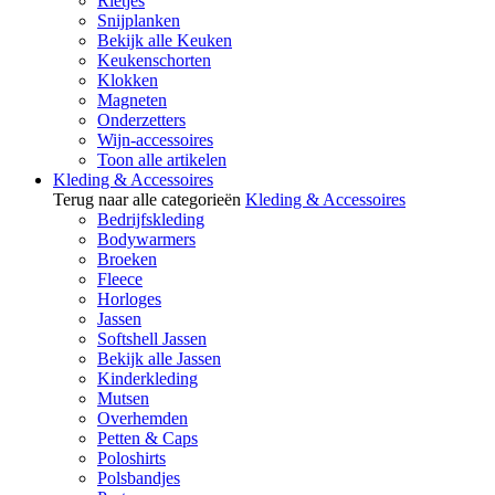
Rietjes
Snijplanken
Bekijk alle Keuken
Keukenschorten
Klokken
Magneten
Onderzetters
Wijn-accessoires
Toon alle artikelen
Kleding & Accessoires
Terug naar alle categorieën
Kleding & Accessoires
Bedrijfskleding
Bodywarmers
Broeken
Fleece
Horloges
Jassen
Softshell Jassen
Bekijk alle Jassen
Kinderkleding
Mutsen
Overhemden
Petten & Caps
Poloshirts
Polsbandjes