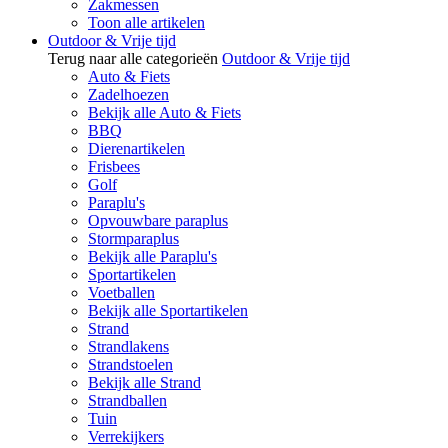
Zakmessen
Toon alle artikelen
Outdoor & Vrije tijd
Terug naar alle categorieën
Outdoor & Vrije tijd
Auto & Fiets
Zadelhoezen
Bekijk alle Auto & Fiets
BBQ
Dierenartikelen
Frisbees
Golf
Paraplu's
Opvouwbare paraplus
Stormparaplus
Bekijk alle Paraplu's
Sportartikelen
Voetballen
Bekijk alle Sportartikelen
Strand
Strandlakens
Strandstoelen
Bekijk alle Strand
Strandballen
Tuin
Verrekijkers