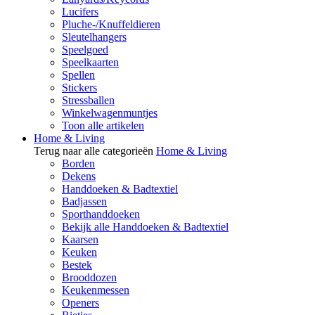
Lucifers
Pluche-/Knuffeldieren
Sleutelhangers
Speelgoed
Speelkaarten
Spellen
Stickers
Stressballen
Winkelwagenmuntjes
Toon alle artikelen
Home & Living
Terug naar alle categorieën
Home & Living
Borden
Dekens
Handdoeken & Badtextiel
Badjassen
Sporthanddoeken
Bekijk alle Handdoeken & Badtextiel
Kaarsen
Keuken
Bestek
Brooddozen
Keukenmessen
Openers