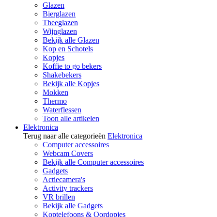
Glazen
Bierglazen
Theeglazen
Wijnglazen
Bekijk alle Glazen
Kop en Schotels
Kopjes
Koffie to go bekers
Shakebekers
Bekijk alle Kopjes
Mokken
Thermo
Waterflessen
Toon alle artikelen
Elektronica
Terug naar alle categorieën
Elektronica
Computer accessoires
Webcam Covers
Bekijk alle Computer accessoires
Gadgets
Actiecamera's
Activity trackers
VR brillen
Bekijk alle Gadgets
Koptelefoons & Oordopjes