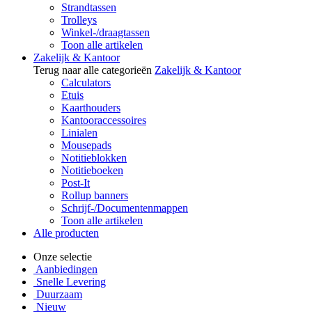
Strandtassen
Trolleys
Winkel-/draagtassen
Toon alle artikelen
Zakelijk & Kantoor
Terug naar alle categorieën
Zakelijk & Kantoor
Calculators
Etuis
Kaarthouders
Kantooraccessoires
Linialen
Mousepads
Notitieblokken
Notitieboeken
Post-It
Rollup banners
Schrijf-/Documentenmappen
Toon alle artikelen
Alle producten
Onze selectie
Aanbiedingen
Snelle Levering
Duurzaam
Nieuw