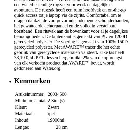
een waterbestendige rugzak voor werk en dagelijkse
avonturen. De rugzak heeft een ruim hoofdvak en on-the-go
quick access tot je laptop via de zijrits. Comfortabel om te
dragen dankzij de voorgevormde, ademende schouderbanden,
het gewatteerde achterpaneel en de volledig verstelbare
borstband. Een ritsvak aan de bovenkant voor al je dagelijkse
benodigdheden. De buitenkant is gemaakt van PU en 1200D
gerecycled polyester. De voering is gemaakt van 100% 150D
gerecycled polyester. Met AWARE™ tracer die het echte
gebruik van gerecyclede materialen valideert. Elke tas heeft
38,19 0,5L PET-flessen hergebruikt. 2% van de opbrengst
van elk verkocht product dat AWARE™ bevat, wordt
gedoneerd aan Water.org.
Kenmerken
Artikelnummer:
20034500
Minimum aantal:
2 Stuk(s)
Kleur:
Zwart
Materiaal:
rpet
Inhoud:
19000ml
Lengte:
28 cm.