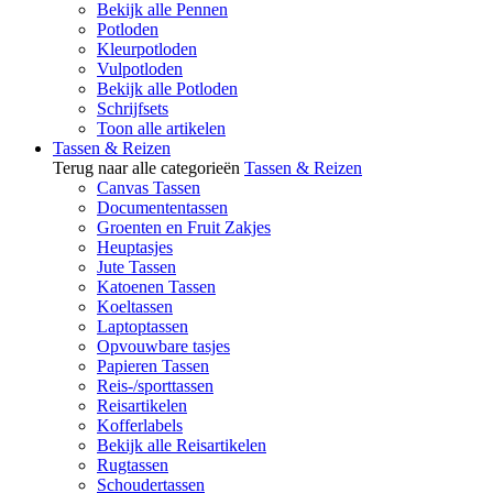
Bekijk alle Pennen
Potloden
Kleurpotloden
Vulpotloden
Bekijk alle Potloden
Schrijfsets
Toon alle artikelen
Tassen & Reizen
Terug naar alle categorieën
Tassen & Reizen
Canvas Tassen
Documententassen
Groenten en Fruit Zakjes
Heuptasjes
Jute Tassen
Katoenen Tassen
Koeltassen
Laptoptassen
Opvouwbare tasjes
Papieren Tassen
Reis-/sporttassen
Reisartikelen
Kofferlabels
Bekijk alle Reisartikelen
Rugtassen
Schoudertassen