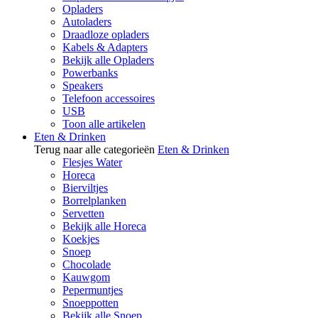
Opladers
Autoladers
Draadloze opladers
Kabels & Adapters
Bekijk alle Opladers
Powerbanks
Speakers
Telefoon accessoires
USB
Toon alle artikelen
Eten & Drinken
Terug naar alle categorieën
Eten & Drinken
Flesjes Water
Horeca
Bierviltjes
Borrelplanken
Servetten
Bekijk alle Horeca
Koekjes
Snoep
Chocolade
Kauwgom
Pepermuntjes
Snoeppotten
Bekijk alle Snoep