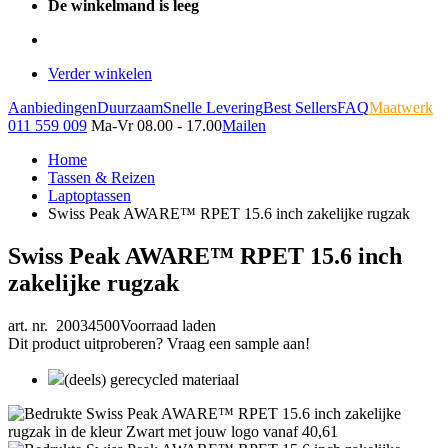
De winkelmand is leeg
Verder winkelen
Aanbiedingen
Duurzaam
Snelle Levering
Best Sellers
FAQ
Maatwerk
011 559 009
Ma-Vr 08.00 - 17.00
Mailen
Home
Tassen & Reizen
Laptoptassen
Swiss Peak AWARE™ RPET 15.6 inch zakelijke rugzak
Swiss Peak AWARE™ RPET 15.6 inch
zakelijke rugzak
art. nr. 20034500
Voorraad laden
Dit product uitproberen? Vraag een sample aan!
(deels) gerecycled materiaal