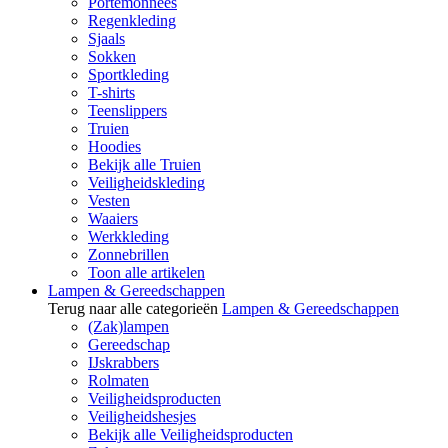
Portemonnees
Regenkleding
Sjaals
Sokken
Sportkleding
T-shirts
Teenslippers
Truien
Hoodies
Bekijk alle Truien
Veiligheidskleding
Vesten
Waaiers
Werkkleding
Zonnebrillen
Toon alle artikelen
Lampen & Gereedschappen
Terug naar alle categorieën
Lampen & Gereedschappen
(Zak)lampen
Gereedschap
IJskrabbers
Rolmaten
Veiligheidsproducten
Veiligheidshesjes
Bekijk alle Veiligheidsproducten