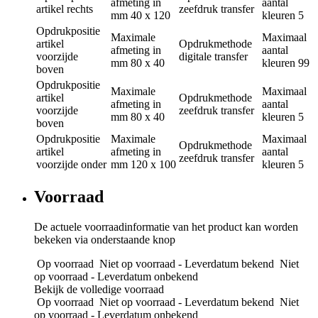
afmeting in
aantal
artikel rechts
zeefdruk transfer
mm
40 x 120
kleuren
5
Opdrukpositie
Maximale
Maximaal
artikel
Opdrukmethode
afmeting in
aantal
voorzijde
digitale transfer
mm
80 x 40
kleuren
99
boven
Opdrukpositie
Maximale
Maximaal
artikel
Opdrukmethode
afmeting in
aantal
voorzijde
zeefdruk transfer
mm
80 x 40
kleuren
5
boven
Opdrukpositie
Maximale
Maximaal
Opdrukmethode
artikel
afmeting in
aantal
zeefdruk transfer
voorzijde onder
mm
120 x 100
kleuren
5
Voorraad
De actuele voorraadinformatie van het product kan worden
bekeken via onderstaande knop
Op voorraad
Niet op voorraad - Leverdatum bekend
Niet
op voorraad - Leverdatum onbekend
Bekijk de volledige voorraad
Op voorraad
Niet op voorraad - Leverdatum bekend
Niet
op voorraad - Leverdatum onbekend