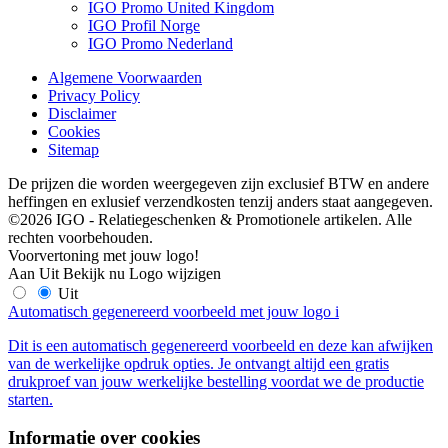
IGO Promo United Kingdom
IGO Profil Norge
IGO Promo Nederland
Algemene Voorwaarden
Privacy Policy
Disclaimer
Cookies
Sitemap
De prijzen die worden weergegeven zijn exclusief BTW en andere
heffingen en exlusief verzendkosten tenzij anders staat aangegeven.
©2026 IGO - Relatiegeschenken & Promotionele artikelen. Alle
rechten voorbehouden.
Voorvertoning met jouw logo!
Aan
Uit
Bekijk nu
Logo wijzigen
Uit
Automatisch gegenereerd voorbeeld met jouw logo
i
Dit is een automatisch gegenereerd voorbeeld en deze kan afwijken
van de werkelijke opdruk opties. Je ontvangt altijd een gratis
drukproef van jouw werkelijke bestelling voordat we de productie
starten.
Informatie over cookies