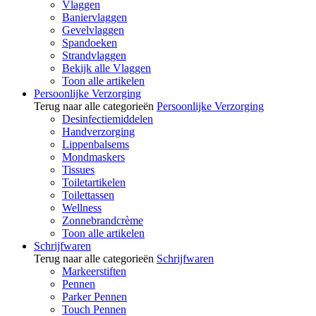
Vlaggen
Baniervlaggen
Gevelvlaggen
Spandoeken
Strandvlaggen
Bekijk alle Vlaggen
Toon alle artikelen
Persoonlijke Verzorging
Terug naar alle categorieën
Persoonlijke Verzorging
Desinfectiemiddelen
Handverzorging
Lippenbalsems
Mondmaskers
Tissues
Toiletartikelen
Toilettassen
Wellness
Zonnebrandcrème
Toon alle artikelen
Schrijfwaren
Terug naar alle categorieën
Schrijfwaren
Markeerstiften
Pennen
Parker Pennen
Touch Pennen