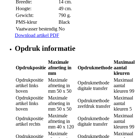
Breedte:
14 cm.
Hoogte:
49 cm.
Gewicht:
790 g.
PMS-kleur
Black
Vaatwasser bestendig
No
Download artikel PDF
Opdruk informatie
Maximale
Maximaal
Opdrukpositie
afmeting in
Opdrukmethode
aantal
mm
kleuren
Opdrukpositie
Maximale
Maximaal
Opdrukmethode
artikel links
afmeting in
aantal
digitale transfer
boven
mm
50 x 50
kleuren
99
Opdrukpositie
Maximale
Maximaal
Opdrukmethode
artikel links
afmeting in
aantal
zeefdruk transfer
boven
mm
50 x 50
kleuren
5
Maximale
Maximaal
Opdrukpositie
Opdrukmethode
afmeting in
aantal
artikel rechts
digitale transfer
mm
40 x 120
kleuren
99
Maximale
Maximaal
Opdrukpositie
Opdrukmethode