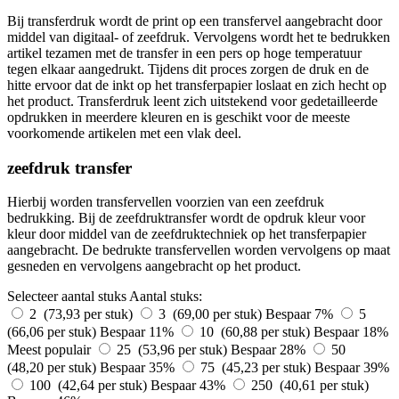
Bij transferdruk wordt de print op een transfervel aangebracht door
middel van digitaal- of zeefdruk. Vervolgens wordt het te bedrukken
artikel tezamen met de transfer in een pers op hoge temperatuur
tegen elkaar aangedrukt. Tijdens dit proces zorgen de druk en de
hitte ervoor dat de inkt op het transferpapier loslaat en zich hecht op
het product. Transferdruk leent zich uitstekend voor gedetailleerde
opdrukken in meerdere kleuren en is geschikt voor de meeste
voorkomende artikelen met een vlak deel.
zeefdruk transfer
Hierbij worden transfervellen voorzien van een zeefdruk
bedrukking. Bij de zeefdruktransfer wordt de opdruk kleur voor
kleur door middel van de zeefdruktechniek op het transferpapier
aangebracht. De bedrukte transfervellen worden vervolgens op maat
gesneden en vervolgens aangebracht op het product.
Selecteer aantal stuks
Aantal stuks:
2 (73,93 per stuk)
3 (69,00 per stuk)
Bespaar 7%
5
(66,06 per stuk)
Bespaar 11%
10 (60,88 per stuk)
Bespaar 18%
Meest populair
25 (53,96 per stuk)
Bespaar 28%
50
(48,20 per stuk)
Bespaar 35%
75 (45,23 per stuk)
Bespaar 39%
100 (42,64 per stuk)
Bespaar 43%
250 (40,61 per stuk)