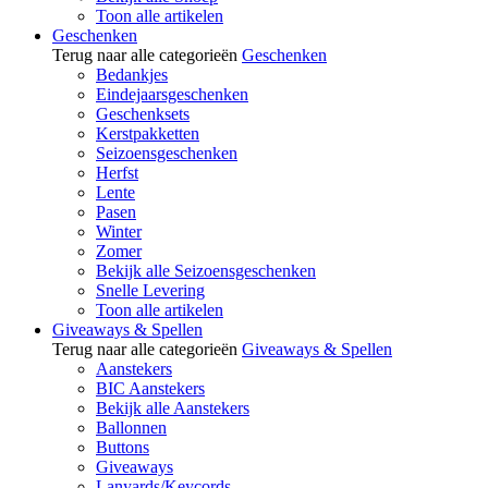
Toon alle artikelen
Geschenken
Terug naar alle categorieën
Geschenken
Bedankjes
Eindejaarsgeschenken
Geschenksets
Kerstpakketten
Seizoensgeschenken
Herfst
Lente
Pasen
Winter
Zomer
Bekijk alle Seizoensgeschenken
Snelle Levering
Toon alle artikelen
Giveaways & Spellen
Terug naar alle categorieën
Giveaways & Spellen
Aanstekers
BIC Aanstekers
Bekijk alle Aanstekers
Ballonnen
Buttons
Giveaways
Lanyards/Keycords