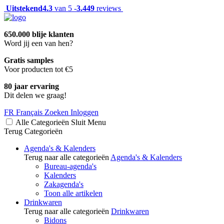
Uitstekend
4.3
van 5 -
3.449
reviews
650.000 blije klanten
Word jij een van hen?
Gratis samples
Voor producten tot €5
80 jaar ervaring
Dit delen we graag!
FR
Français
Zoeken
Inloggen
Alle Categorieën
Sluit
Menu
Terug
Categorieën
Agenda's & Kalenders
Terug naar alle categorieën
Agenda's & Kalenders
Bureau-agenda's
Kalenders
Zakagenda's
Toon alle artikelen
Drinkwaren
Terug naar alle categorieën
Drinkwaren
Bidons