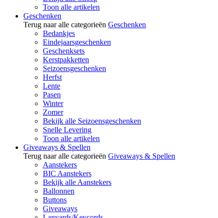
Toon alle artikelen
Geschenken
Terug naar alle categorieën
Geschenken
Bedankjes
Eindejaarsgeschenken
Geschenksets
Kerstpakketten
Seizoensgeschenken
Herfst
Lente
Pasen
Winter
Zomer
Bekijk alle Seizoensgeschenken
Snelle Levering
Toon alle artikelen
Giveaways & Spellen
Terug naar alle categorieën
Giveaways & Spellen
Aanstekers
BIC Aanstekers
Bekijk alle Aanstekers
Ballonnen
Buttons
Giveaways
Lanyards/Keycords