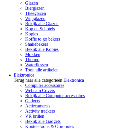
Glazen
Bierglazen
Theeglazen
Wijnglazen
Bekijk alle Glazen
Kop en Schotels
Kopjes
Koffie to go bekers
Shakebekers
Bekijk alle Kopjes
Mokken
Thermo
Waterflessen
Toon alle artikelen
Elektronica
Terug naar alle categorieën
Elektronica
Computer accessoires
Webcam Covers
Bekijk alle Computer accessoires
Gadgets
Actiecamera's
Activity trackers
VR brillen
Bekijk alle Gadgets
Koptelefoons & Oordopjes