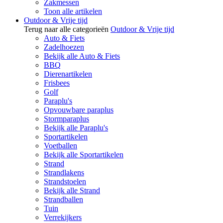
Zakmessen
Toon alle artikelen
Outdoor & Vrije tijd
Terug naar alle categorieën
Outdoor & Vrije tijd
Auto & Fiets
Zadelhoezen
Bekijk alle Auto & Fiets
BBQ
Dierenartikelen
Frisbees
Golf
Paraplu's
Opvouwbare paraplus
Stormparaplus
Bekijk alle Paraplu's
Sportartikelen
Voetballen
Bekijk alle Sportartikelen
Strand
Strandlakens
Strandstoelen
Bekijk alle Strand
Strandballen
Tuin
Verrekijkers