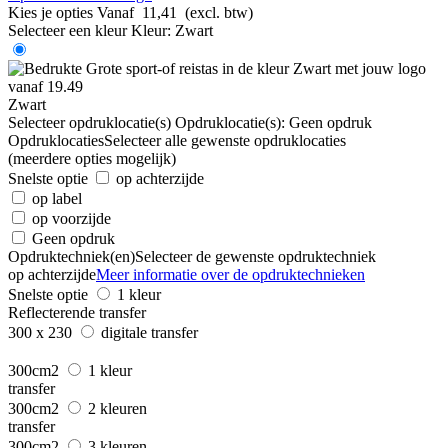
Kies je opties
Vanaf
11,41
(excl. btw)
Selecteer een kleur
Kleur:
Zwart
Zwart
Selecteer opdruklocatie(s)
Opdruklocatie(s):
Geen opdruk
Opdruklocaties
Selecteer alle gewenste opdruklocaties
(meerdere opties mogelijk)
Snelste optie
op achterzijde
op label
op voorzijde
Geen opdruk
Opdruktechniek(en)
Selecteer de gewenste opdruktechniek
op achterzijde
Meer informatie over de opdruktechnieken
Snelste optie
1 kleur
Reflecterende transfer
300 x 230
digitale transfer
300cm2
1 kleur
transfer
300cm2
2 kleuren
transfer
300cm2
3 kleuren