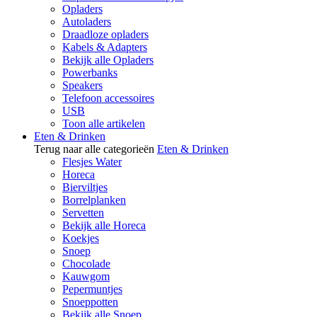
Opladers
Autoladers
Draadloze opladers
Kabels & Adapters
Bekijk alle Opladers
Powerbanks
Speakers
Telefoon accessoires
USB
Toon alle artikelen
Eten & Drinken
Terug naar alle categorieën
Eten & Drinken
Flesjes Water
Horeca
Bierviltjes
Borrelplanken
Servetten
Bekijk alle Horeca
Koekjes
Snoep
Chocolade
Kauwgom
Pepermuntjes
Snoeppotten
Bekijk alle Snoep