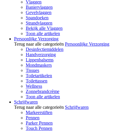
Vlaggen
Baniervlaggen
Gevelvlaggen
Spandoeken
Strandvlaggen
Bekijk alle Vlaggen
Toon alle artikelen
Persoonlijke Verzorging
Terug naar alle categorieën
Persoonlijke Verzorging
Desinfectiemiddelen
Handverzorging
Lippenbalsems
Mondmaskers
Tissues
Toiletartikelen
Toilettassen
Wellness
Zonnebrandcrème
Toon alle artikelen
Schrijfwaren
Terug naar alle categorieën
Schrijfwaren
Markeerstiften
Pennen
Parker Pennen
Touch Pennen