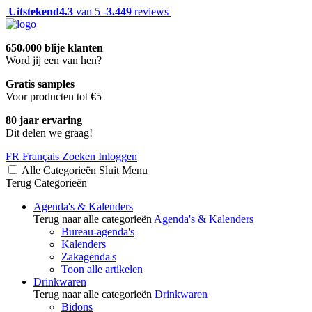
Uitstekend
4.3
van 5 -
3.449
reviews
650.000 blije klanten
Word jij een van hen?
Gratis samples
Voor producten tot €5
80 jaar ervaring
Dit delen we graag!
FR
Français
Zoeken
Inloggen
Alle Categorieën
Sluit
Menu
Terug
Categorieën
Agenda's & Kalenders
Terug naar alle categorieën
Agenda's & Kalenders
Bureau-agenda's
Kalenders
Zakagenda's
Toon alle artikelen
Drinkwaren
Terug naar alle categorieën
Drinkwaren
Bidons