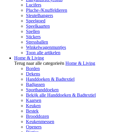
Lucifers
Pluche-/Knuffeldieren
Sleutelhangers
Speelgoed
Speelkaarten
Spellen
Stickers
Stressballen
Winkelwagenmuntjes
Toon alle artikelen
Home & Living
Terug naar alle categorieën
Home & Living
Borden
Dekens
Handdoeken & Badtextiel
Badjassen
Sporthanddoeken
Bekijk alle Handdoeken & Badtextiel
Kaarsen
Keuken
Bestek
Brooddozen
Keukenmessen
Openers