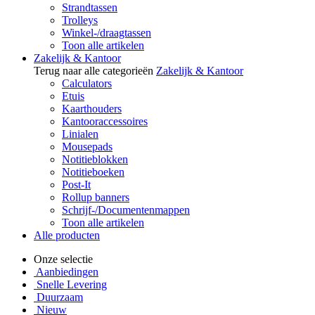
Strandtassen
Trolleys
Winkel-/draagtassen
Toon alle artikelen
Zakelijk & Kantoor
Terug naar alle categorieën
Zakelijk & Kantoor
Calculators
Etuis
Kaarthouders
Kantooraccessoires
Linialen
Mousepads
Notitieblokken
Notitieboeken
Post-It
Rollup banners
Schrijf-/Documentenmappen
Toon alle artikelen
Alle producten
Onze selectie
Aanbiedingen
Snelle Levering
Duurzaam
Nieuw