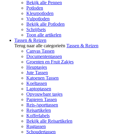
Bekijk alle Pennen
Potloden
Kleurpotloden
Vulpotloden
Bekijk alle Potloden
Schrijfsets
Toon alle artikelen
Tassen & Reizen
Terug naar alle categorieën
Tassen & Reizen
Canvas Tassen
Documententassen
Groenten en Fruit Zakjes
Heuptasjes
Jute Tassen
Katoenen Tassen
Koeltassen
Laptoptassen
Opvouwbare tasjes
Papieren Tassen
Reis-/sporttassen
Reisartikelen
Kofferlabels
Bekijk alle Reisartikelen
Rugtassen
Schoudertassen