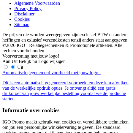
Algemene Voorwaarden
Privacy Policy
Disclaimer
Cookies
Sitemap
De prijzen die worden weergegeven zijn exclusief BTW en andere
heffingen en exlusief verzendkosten tenzij anders staat aangegeven.
©2026 IGO - Relatiegeschenken & Promotionele artikelen. Alle
rechten voorbehouden.
Voorvertoning met jouw logo!
Aan
Uit
Bekijk nu
Logo wijzigen
Uit
Automatisch gegenereerd voorbeeld met jouw logo
i
Dit is een automatisch gegenereerd voorbeeld en deze kan afwijken
van de werkelijke opdruk opties. Je ontvangt altijd een gratis
drukproef van jouw werkelijke bestelling voordat we de productie
starten.
Informatie over cookies
IGO Promo maakt gebruik van cookies en vergelijkbare technieken
om jou een persoonlijke winkelervaring te geven. De standaard
cookies zorgen ervoor dat jij een goede ervaring hebt op onze