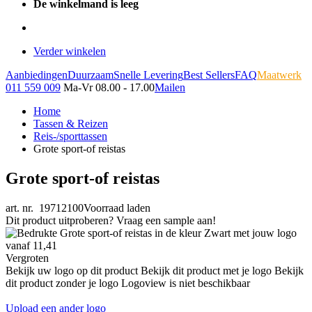
De winkelmand is leeg
Verder winkelen
Aanbiedingen
Duurzaam
Snelle Levering
Best Sellers
FAQ
Maatwerk
011 559 009
Ma-Vr 08.00 - 17.00
Mailen
Home
Tassen & Reizen
Reis-/sporttassen
Grote sport-of reistas
Grote sport-of reistas
art. nr. 19712100
Voorraad laden
Dit product uitproberen? Vraag een sample aan!
Vergroten
Bekijk uw logo op dit product
Bekijk dit product met je logo
Bekijk
dit product zonder je logo
Logoview is niet beschikbaar
Upload een ander logo