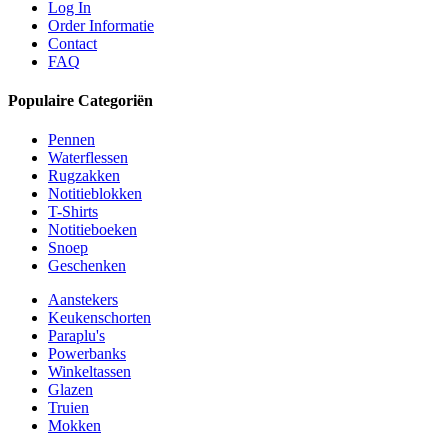
Log In
Order Informatie
Contact
FAQ
Populaire Categoriën
Pennen
Waterflessen
Rugzakken
Notitieblokken
T-Shirts
Notitieboeken
Snoep
Geschenken
Aanstekers
Keukenschorten
Paraplu's
Powerbanks
Winkeltassen
Glazen
Truien
Mokken