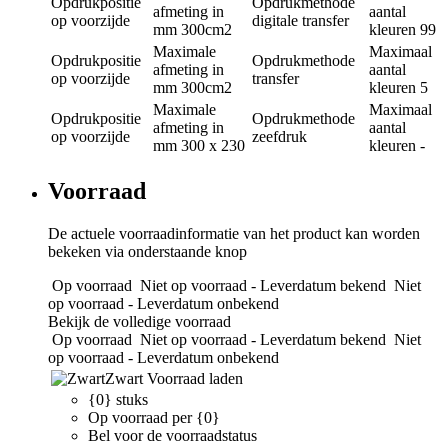
Opdrukpositie
Opdrukmethode
afmeting in
aantal
op voorzijde
digitale transfer
mm
300cm2
kleuren
99
Maximale
Maximaal
Opdrukpositie
Opdrukmethode
afmeting in
aantal
op voorzijde
transfer
mm
300cm2
kleuren
5
Maximale
Maximaal
Opdrukpositie
Opdrukmethode
afmeting in
aantal
op voorzijde
zeefdruk
mm
300 x 230
kleuren
-
Voorraad
De actuele voorraadinformatie van het product kan worden
bekeken via onderstaande knop
Op voorraad
Niet op voorraad - Leverdatum bekend
Niet
op voorraad - Leverdatum onbekend
Bekijk de volledige voorraad
Op voorraad
Niet op voorraad - Leverdatum bekend
Niet
op voorraad - Leverdatum onbekend
Zwart
Voorraad laden
{0} stuks
Op voorraad per {0}
Bel voor de voorraadstatus