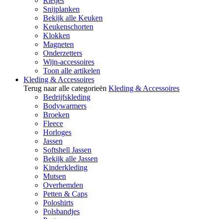
Rietjes
Snijplanken
Bekijk alle Keuken
Keukenschorten
Klokken
Magneten
Onderzetters
Wijn-accessoires
Toon alle artikelen
Kleding & Accessoires
Terug naar alle categorieën
Kleding & Accessoires
Bedrijfskleding
Bodywarmers
Broeken
Fleece
Horloges
Jassen
Softshell Jassen
Bekijk alle Jassen
Kinderkleding
Mutsen
Overhemden
Petten & Caps
Poloshirts
Polsbandjes