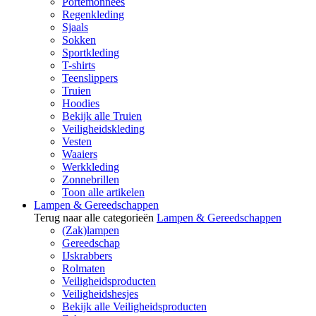
Portemonnees
Regenkleding
Sjaals
Sokken
Sportkleding
T-shirts
Teenslippers
Truien
Hoodies
Bekijk alle Truien
Veiligheidskleding
Vesten
Waaiers
Werkkleding
Zonnebrillen
Toon alle artikelen
Lampen & Gereedschappen
Terug naar alle categorieën
Lampen & Gereedschappen
(Zak)lampen
Gereedschap
IJskrabbers
Rolmaten
Veiligheidsproducten
Veiligheidshesjes
Bekijk alle Veiligheidsproducten