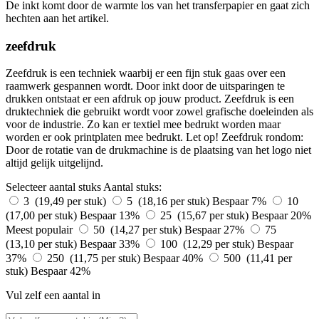
De inkt komt door de warmte los van het transferpapier en gaat zich
hechten aan het artikel.
zeefdruk
Zeefdruk is een techniek waarbij er een fijn stuk gaas over een
raamwerk gespannen wordt. Door inkt door de uitsparingen te
drukken ontstaat er een afdruk op jouw product. Zeefdruk is een
druktechniek die gebruikt wordt voor zowel grafische doeleinden als
voor de industrie. Zo kan er textiel mee bedrukt worden maar
worden er ook printplaten mee bedrukt. Let op! Zeefdruk rondom:
Door de rotatie van de drukmachine is de plaatsing van het logo niet
altijd gelijk uitgelijnd.
Selecteer aantal stuks
Aantal stuks:
3 (19,49 per stuk)
5 (18,16 per stuk)
Bespaar 7%
10
(17,00 per stuk)
Bespaar 13%
25 (15,67 per stuk)
Bespaar 20%
Meest populair
50 (14,27 per stuk)
Bespaar 27%
75
(13,10 per stuk)
Bespaar 33%
100 (12,29 per stuk)
Bespaar
37%
250 (11,75 per stuk)
Bespaar 40%
500 (11,41 per
stuk)
Bespaar 42%
Vul zelf een aantal in